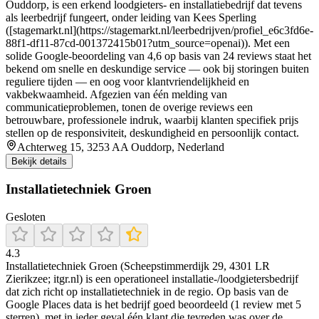
Ouddorp, is een erkend loodgieters- en installatiebedrijf dat tevens
als leerbedrijf fungeert, onder leiding van Kees Sperling
([stagemarkt.nl](https://stagemarkt.nl/leerbedrijven/profiel_e6c3fd6e-
88f1-df11-87cd-001372415b01?utm_source=openai)). Met een
solide Google-beoordeling van 4,6 op basis van 24 reviews staat het
bekend om snelle en deskundige service — ook bij storingen buiten
reguliere tijden — en oog voor klantvriendelijkheid en
vakbekwaamheid. Afgezien van één melding van
communicatieproblemen, tonen de overige reviews een
betrouwbare, professionele indruk, waarbij klanten specifiek prijs
stellen op de responsiviteit, deskundigheid en persoonlijk contact.
Achterweg 15, 3253 AA Ouddorp, Nederland
Bekijk details
Installatietechniek Groen
Gesloten
4.3
Installatietechniek Groen (Scheepstimmerdijk 29, 4301 LR
Zierikzee; itgr.nl) is een operationeel installatie-/loodgietersbedrijf
dat zich richt op installatietechniek in de regio. Op basis van de
Google Places data is het bedrijf goed beoordeeld (1 review met 5
sterren), met in ieder geval één klant die tevreden was over de