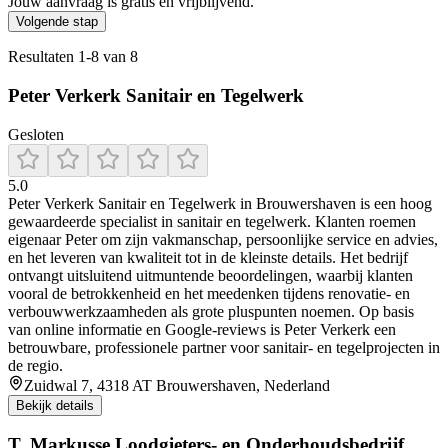
Jouw aanvraag is gratis en vrijblijvend.
Volgende stap
Resultaten
1
-
8
van
8
Peter Verkerk Sanitair en Tegelwerk
Gesloten
5.0
Peter Verkerk Sanitair en Tegelwerk in Brouwershaven is een hoog
gewaardeerde specialist in sanitair en tegelwerk. Klanten roemen
eigenaar Peter om zijn vakmanschap, persoonlijke service en advies,
en het leveren van kwaliteit tot in de kleinste details. Het bedrijf
ontvangt uitsluitend uitmuntende beoordelingen, waarbij klanten
vooral de betrokkenheid en het meedenken tijdens renovatie- en
verbouwwerkzaamheden als grote pluspunten noemen. Op basis
van online informatie en Google-reviews is Peter Verkerk een
betrouwbare, professionele partner voor sanitair- en tegelprojecten in
de regio.
Zuidwal 7, 4318 AT Brouwershaven, Nederland
Bekijk details
T. Markusse Loodgieters- en Onderhoudsbedrijf