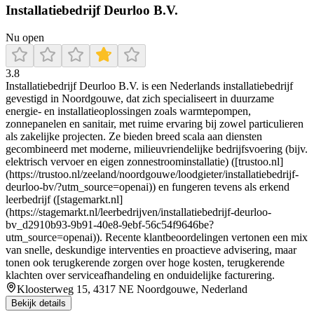
Installatiebedrijf Deurloo B.V.
Nu open
3.8
Installatiebedrijf Deurloo B.V. is een Nederlands installatiebedrijf
gevestigd in Noordgouwe, dat zich specialiseert in duurzame
energie- en installatieoplossingen zoals warmtepompen,
zonnepanelen en sanitair, met ruime ervaring bij zowel particulieren
als zakelijke projecten. Ze bieden breed scala aan diensten
gecombineerd met moderne, milieuvriendelijke bedrijfsvoering (bijv.
elektrisch vervoer en eigen zonnestroominstallatie) ([trustoo.nl]
(https://trustoo.nl/zeeland/noordgouwe/loodgieter/installatiebedrijf-
deurloo-bv/?utm_source=openai)) en fungeren tevens als erkend
leerbedrijf ([stagemarkt.nl]
(https://stagemarkt.nl/leerbedrijven/installatiebedrijf-deurloo-
bv_d2910b93-9b91-40e8-9ebf-56c54f9646be?
utm_source=openai)). Recente klantbeoordelingen vertonen een mix
van snelle, deskundige interventies en proactieve advisering, maar
tonen ook terugkerende zorgen over hoge kosten, terugkerende
klachten over serviceafhandeling en onduidelijke facturering.
Kloosterweg 15, 4317 NE Noordgouwe, Nederland
Bekijk details