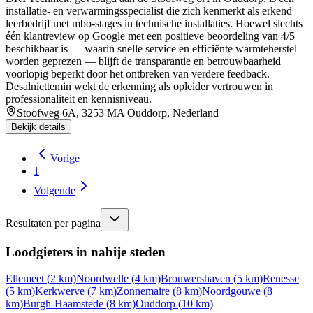
installatie- en verwarmingsspecialist die zich kenmerkt als erkend
leerbedrijf met mbo-stages in technische installaties. Hoewel slechts
één klantreview op Google met een positieve beoordeling van 4/5
beschikbaar is — waarin snelle service en efficiënte warmteherstel
worden geprezen — blijft de transparantie en betrouwbaarheid
voorlopig beperkt door het ontbreken van verdere feedback.
Desalniettemin wekt de erkenning als opleider vertrouwen in
professionaliteit en kennisniveau.
Stoofweg 6A, 3253 MA Ouddorp, Nederland
Bekijk details
Vorige
1
Volgende
Resultaten per pagina
Loodgieters in nabije steden
Ellemeet
(
2
km)
Noordwelle
(
4
km)
Brouwershaven
(
5
km)
Renesse
(
5
km)
Kerkwerve
(
7
km)
Zonnemaire
(
8
km)
Noordgouwe
(
8
km)
Burgh-Haamstede
(
8
km)
Ouddorp
(
10
km)