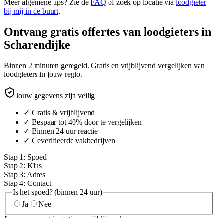
Meer algemene tips? Zie de
FAQ
of zoek op locatie via
loodgieter
bij mij in de buurt
.
Ontvang gratis offertes van loodgieters in
Scharendijke
Binnen 2 minuten geregeld. Gratis en vrijblijvend vergelijken van
loodgieters in jouw regio.
Jouw gegevens zijn veilig
✓ Gratis & vrijblijvend
✓ Bespaar tot 40% door te vergelijken
✓ Binnen 24 uur reactie
✓ Geverifieerde vakbedrijven
Stap
1
:
Spoed
Stap
2
:
Klus
Stap
3
:
Adres
Stap
4
:
Contact
Is het spoed? (binnen 24 uur)
Ja
Nee