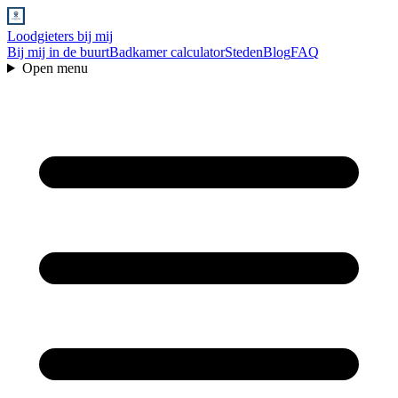
Loodgieters bij mij
Bij mij in de buurt
Badkamer calculator
Steden
Blog
FAQ
Open menu