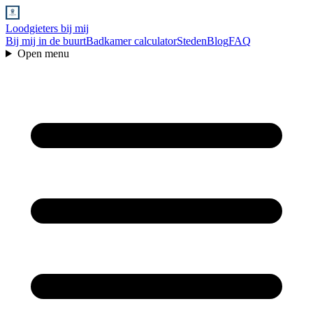
Loodgieters bij mij
Bij mij in de buurt
Badkamer calculator
Steden
Blog
FAQ
Open menu