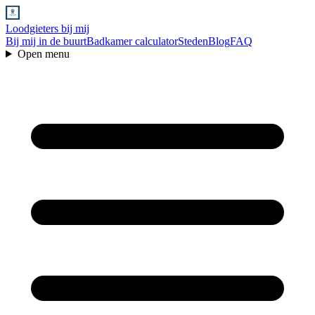
Loodgieters bij mij
Bij mij in de buurt
Badkamer calculator
Steden
Blog
FAQ
Open menu