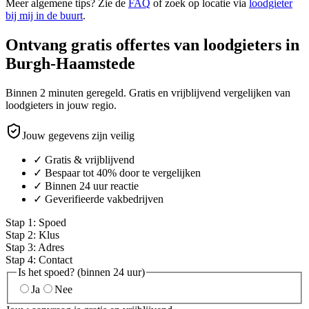
Meer algemene tips? Zie de
FAQ
of zoek op locatie via
loodgieter
bij mij in de buurt
.
Ontvang gratis offertes van loodgieters in
Burgh-Haamstede
Binnen 2 minuten geregeld. Gratis en vrijblijvend vergelijken van
loodgieters in jouw regio.
Jouw gegevens zijn veilig
✓ Gratis & vrijblijvend
✓ Bespaar tot 40% door te vergelijken
✓ Binnen 24 uur reactie
✓ Geverifieerde vakbedrijven
Stap
1
:
Spoed
Stap
2
:
Klus
Stap
3
:
Adres
Stap
4
:
Contact
Is het spoed? (binnen 24 uur)
Ja
Nee