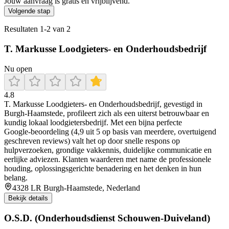
Jouw aanvraag is gratis en vrijblijvend.
Volgende stap
Resultaten
1
-
2
van
2
T. Markusse Loodgieters- en Onderhoudsbedrijf
Nu open
4.8
T. Markusse Loodgieters‑ en Onderhoudsbedrijf, gevestigd in
Burgh‑Haamstede, profileert zich als een uiterst betrouwbaar en
kundig lokaal loodgietersbedrijf. Met een bijna perfecte
Google‑beoordeling (4,9 uit 5 op basis van meerdere, overtuigend
geschreven reviews) valt het op door snelle respons op
hulpverzoeken, grondige vakkennis, duidelijke communicatie en
eerlijke adviezen. Klanten waarderen met name de professionele
houding, oplossingsgerichte benadering en het denken in hun
belang.
4328 LR Burgh-Haamstede, Nederland
Bekijk details
O.S.D. (Onderhoudsdienst Schouwen-Duiveland)