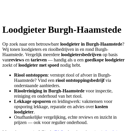
Loodgieter
Burgh-Haamstede
Op zoek naar een betrouwbare
loodgieter in
Burgh-Haamstede
?
Wij tonen loodgieters en rioolbedrijven in en rond
Burgh-
Haamstede
. Vergelijk meerdere
loodgietersbedrijven
op basis
van
reviews
en
tarieven
— handig als u een
goedkope loodgieter
zoekt of
loodgieter met spoed
nodig hebt.
Riool ontstoppen
: verstopt riool of afvoer in
Burgh-
Haamstede
? Vind een
riool ontstoppingsbedrijf
via
onderstaande aanbieders.
Rioolreiniging in
Burgh-Haamstede
voor inspectie,
reiniging en onderhoud van het riool.
Lekkage opsporen
en leidingwerk: vakmensen voor
opsporing lekkage, reparatie en advies over
kosten
loodgieter
.
Onafhankelijke vergelijking, echte reviews en inzicht in
prijzen — ook voor regulier onderhoud.