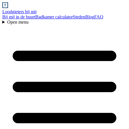
Loodgieters bij mij
Bij mij in de buurt
Badkamer calculator
Steden
Blog
FAQ
Open menu