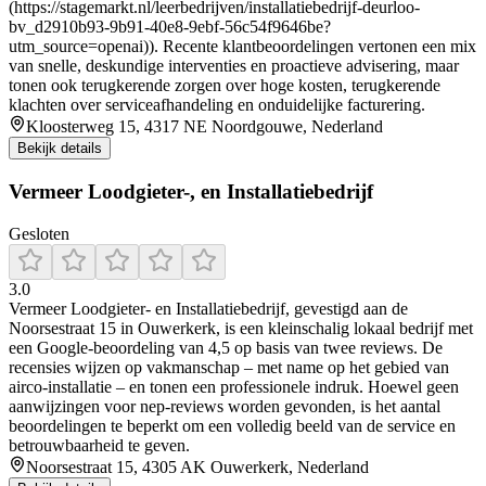
(https://stagemarkt.nl/leerbedrijven/installatiebedrijf-deurloo-
bv_d2910b93-9b91-40e8-9ebf-56c54f9646be?
utm_source=openai)). Recente klantbeoordelingen vertonen een mix
van snelle, deskundige interventies en proactieve advisering, maar
tonen ook terugkerende zorgen over hoge kosten, terugkerende
klachten over serviceafhandeling en onduidelijke facturering.
Kloosterweg 15, 4317 NE Noordgouwe, Nederland
Bekijk details
Vermeer Loodgieter-, en Installatiebedrijf
Gesloten
3.0
Vermeer Loodgieter‑ en Installatiebedrijf, gevestigd aan de
Noorsestraat 15 in Ouwerkerk, is een kleinschalig lokaal bedrijf met
een Google‑beoordeling van 4,5 op basis van twee reviews. De
recensies wijzen op vakmanschap – met name op het gebied van
airco‑installatie – en tonen een professionele indruk. Hoewel geen
aanwijzingen voor nep‑reviews worden gevonden, is het aantal
beoordelingen te beperkt om een volledig beeld van de service en
betrouwbaarheid te geven.
Noorsestraat 15, 4305 AK Ouwerkerk, Nederland