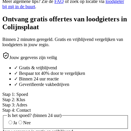
Meer algemene tips? Zie de
FAQ
of zoek op locatie via
loodgieter
bij mij in de buurt
.
Ontvang gratis offertes van loodgieters in
Colijnsplaat
Binnen 2 minuten geregeld. Gratis en vrijblijvend vergelijken van
loodgieters in jouw regio.
Jouw gegevens zijn veilig
✓ Gratis & vrijblijvend
✓ Bespaar tot 40% door te vergelijken
✓ Binnen 24 uur reactie
✓ Geverifieerde vakbedrijven
Stap
1
:
Spoed
Stap
2
:
Klus
Stap
3
:
Adres
Stap
4
:
Contact
Is het spoed? (binnen 24 uur)
Ja
Nee