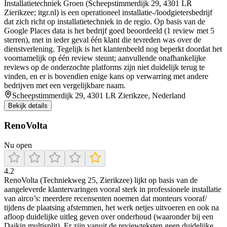
Installatietechniek Groen (Scheepstimmerdijk 29, 4301 LR
Zierikzee; itgr.nl) is een operationeel installatie-/loodgietersbedrijf
dat zich richt op installatietechniek in de regio. Op basis van de
Google Places data is het bedrijf goed beoordeeld (1 review met 5
sterren), met in ieder geval één klant die tevreden was over de
dienstverlening. Tegelijk is het klantenbeeld nog beperkt doordat het
voornamelijk op één review steunt; aanvullende onafhankelijke
reviews op de onderzochte platforms zijn niet duidelijk terug te
vinden, en er is bovendien enige kans op verwarring met andere
bedrijven met een vergelijkbare naam.
Scheepstimmerdijk 29, 4301 LR Zierikzee, Nederland
Bekijk details
RenoVolta
Nu open
4.2
RenoVolta (Techniekweg 25, Zierikzee) lijkt op basis van de
aangeleverde klantervaringen vooral sterk in professionele installatie
van airco’s: meerdere recensenten noemen dat monteurs vooraf/
tijdens de plaatsing afstemmen, het werk netjes uitvoeren en ook na
afloop duidelijke uitleg geven over onderhoud (waaronder bij een
Daikin multisplit). Er zijn vanuit de reviewteksten geen duidelijke