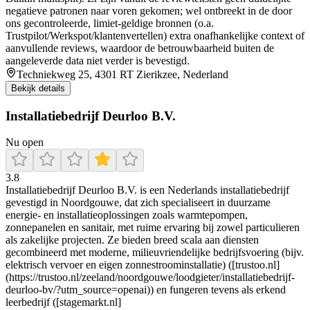
negatieve patronen naar voren gekomen; wel ontbreekt in de door
ons gecontroleerde, limiet-geldige bronnen (o.a.
Trustpilot/Werkspot/klantenvertellen) extra onafhankelijke context of
aanvullende reviews, waardoor de betrouwbaarheid buiten de
aangeleverde data niet verder is bevestigd.
Techniekweg 25, 4301 RT Zierikzee, Nederland
Bekijk details
Installatiebedrijf Deurloo B.V.
Nu open
3.8
Installatiebedrijf Deurloo B.V. is een Nederlands installatiebedrijf
gevestigd in Noordgouwe, dat zich specialiseert in duurzame
energie- en installatieoplossingen zoals warmtepompen,
zonnepanelen en sanitair, met ruime ervaring bij zowel particulieren
als zakelijke projecten. Ze bieden breed scala aan diensten
gecombineerd met moderne, milieuvriendelijke bedrijfsvoering (bijv.
elektrisch vervoer en eigen zonnestroominstallatie) ([trustoo.nl]
(https://trustoo.nl/zeeland/noordgouwe/loodgieter/installatiebedrijf-
deurloo-bv/?utm_source=openai)) en fungeren tevens als erkend
leerbedrijf ([stagemarkt.nl]