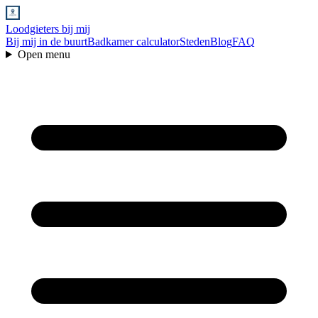
Loodgieters bij mij
Bij mij in de buurt
Badkamer calculator
Steden
Blog
FAQ
Open menu