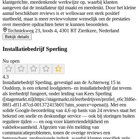
klantgerichte, meedenkende werkwijze op, waarbij klanten
aangeven dat de installateur tijd maakt en meedenkt. Door het kleine
aantal beschikbare reviews is er weliswaar een sterk positief
startbeeld, maar is meer reviewvolume wenselijk om de prestaties
over meerdere opdrachten beter te kunnen beoordelen.
Techniekweg 23, loods 4, 4301 RT Zierikzee, Nederland
Bekijk details
Installatiebedrijf Sperling
Nu open
4.3
Installatiebedrijf Sperling, gevestigd aan de Achterweg 15 in
Ouddorp, is een erkend loodgieters- en installatiebedrijf dat tevens
als leerbedrijf fungeert, onder leiding van Kees Sperling
([stagemarkt.nl](https://stagemarkt.nl/leerbedrijven/profiel_e6c3fd6e-
88f1-df11-87cd-001372415b01?utm_source=openai)). Met een
solide Google-beoordeling van 4,6 op basis van 24 reviews staat het
bekend om snelle en deskundige service — ook bij storingen buiten
reguliere tijden — en oog voor klantvriendelijkheid en
vakbekwaamheid. Afgezien van één melding van
communicatieproblemen, tonen de overige reviews een
betrouwbare, professionele indruk, waarbij klanten specifiek prijs