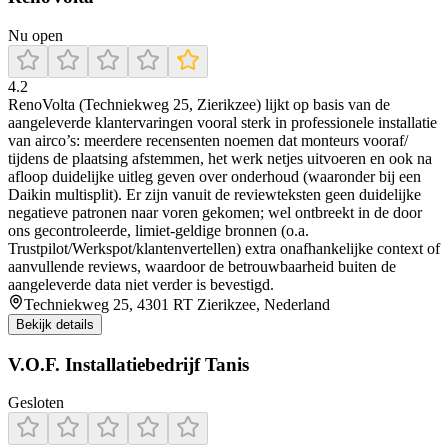
Nu open
4.2
RenoVolta (Techniekweg 25, Zierikzee) lijkt op basis van de
aangeleverde klantervaringen vooral sterk in professionele installatie
van airco’s: meerdere recensenten noemen dat monteurs vooraf/
tijdens de plaatsing afstemmen, het werk netjes uitvoeren en ook na
afloop duidelijke uitleg geven over onderhoud (waaronder bij een
Daikin multisplit). Er zijn vanuit de reviewteksten geen duidelijke
negatieve patronen naar voren gekomen; wel ontbreekt in de door
ons gecontroleerde, limiet-geldige bronnen (o.a.
Trustpilot/Werkspot/klantenvertellen) extra onafhankelijke context of
aanvullende reviews, waardoor de betrouwbaarheid buiten de
aangeleverde data niet verder is bevestigd.
Techniekweg 25, 4301 RT Zierikzee, Nederland
Bekijk details
V.O.F. Installatiebedrijf Tanis
Gesloten