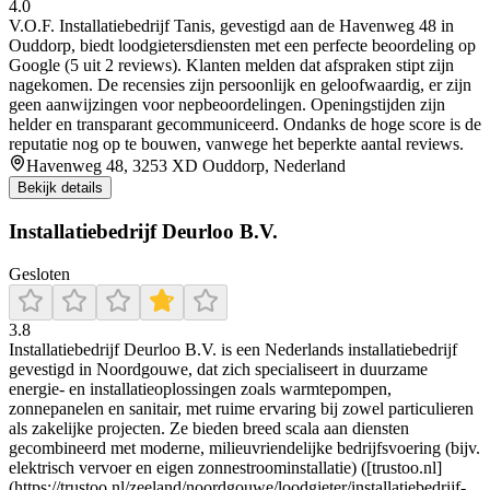
4.0
V.O.F. Installatiebedrijf Tanis, gevestigd aan de Havenweg 48 in
Ouddorp, biedt loodgietersdiensten met een perfecte beoordeling op
Google (5 uit 2 reviews). Klanten melden dat afspraken stipt zijn
nagekomen. De recensies zijn persoonlijk en geloofwaardig, er zijn
geen aanwijzingen voor nepbeoordelingen. Openingstijden zijn
helder en transparant gecommuniceerd. Ondanks de hoge score is de
reputatie nog op te bouwen, vanwege het beperkte aantal reviews.
Havenweg 48, 3253 XD Ouddorp, Nederland
Bekijk details
Installatiebedrijf Deurloo B.V.
Gesloten
3.8
Installatiebedrijf Deurloo B.V. is een Nederlands installatiebedrijf
gevestigd in Noordgouwe, dat zich specialiseert in duurzame
energie- en installatieoplossingen zoals warmtepompen,
zonnepanelen en sanitair, met ruime ervaring bij zowel particulieren
als zakelijke projecten. Ze bieden breed scala aan diensten
gecombineerd met moderne, milieuvriendelijke bedrijfsvoering (bijv.
elektrisch vervoer en eigen zonnestroominstallatie) ([trustoo.nl]
(https://trustoo.nl/zeeland/noordgouwe/loodgieter/installatiebedrijf-