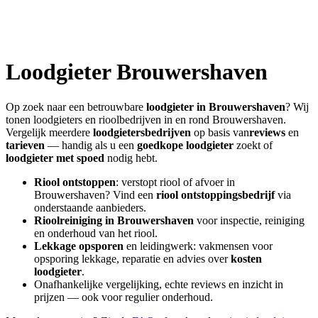
Loodgieter
Brouwershaven
Op zoek naar een betrouwbare
loodgieter in
Brouwershaven
? Wij
tonen loodgieters en rioolbedrijven in en rond
Brouwershaven
.
Vergelijk meerdere
loodgietersbedrijven
op basis van
reviews
en
tarieven
— handig als u een
goedkope loodgieter
zoekt of
loodgieter met spoed
nodig hebt.
Riool ontstoppen
: verstopt riool of afvoer in
Brouwershaven
? Vind een
riool ontstoppingsbedrijf
via
onderstaande aanbieders.
Rioolreiniging in
Brouwershaven
voor inspectie, reiniging
en onderhoud van het riool.
Lekkage opsporen
en leidingwerk: vakmensen voor
opsporing lekkage, reparatie en advies over
kosten
loodgieter
.
Onafhankelijke vergelijking, echte reviews en inzicht in
prijzen — ook voor regulier onderhoud.