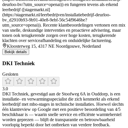
deurloo-bv/?utm_source=openai)) en fungeren tevens als erkend
leerbedrijf ([stagemarkt.nl]
(https://stagemarkt.nl/leerbedrijven/installatiebedrijf-deurloo-
bv_d2910b93-9b91-40e8-9ebf-56c54f9646be?
utm_source=openai)). Recente klantbeoordelingen vertonen een mix
van snelle, deskundige interventies en proactieve advisering, maar
tonen ook terugkerende zorgen over hoge kosten, terugkerende
klachten over serviceafhandeling en onduidelijke facturering.
Kloosterweg 15, 4317 NE Noordgouwe, Nederland
Bekijk details
DKI Techniek
Gesloten
3.0
DKI Techniek, gevestigd aan de Stoofweg 6A in Ouddorp, is een
installatie- en verwarmingsspecialist die zich kenmerkt als erkend
leerbedrijf met mbo-stages in technische installaties. Hoewel slechts
één klantreview op Google met een positieve beoordeling van 4/5
beschikbaar is — waarin snelle service en efficiënte warmteherstel
worden geprezen — blijft de transparantie en betrouwbaarheid
voorlopig beperkt door het ontbreken van verdere feedback.