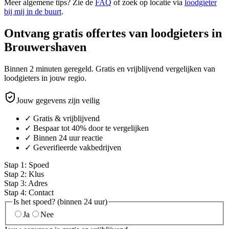
Meer algemene tips? Zie de
FAQ
of zoek op locatie via
loodgieter
bij mij in de buurt
.
Ontvang gratis offertes van loodgieters in
Brouwershaven
Binnen 2 minuten geregeld. Gratis en vrijblijvend vergelijken van
loodgieters in jouw regio.
Jouw gegevens zijn veilig
✓ Gratis & vrijblijvend
✓ Bespaar tot 40% door te vergelijken
✓ Binnen 24 uur reactie
✓ Geverifieerde vakbedrijven
Stap
1
:
Spoed
Stap
2
:
Klus
Stap
3
:
Adres
Stap
4
:
Contact
Is het spoed? (binnen 24 uur)
Ja
Nee