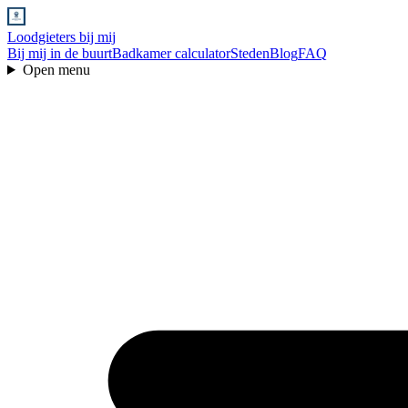
Loodgieters bij mij
Bij mij in de buurt
Badkamer calculator
Steden
Blog
FAQ
Open menu