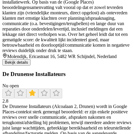
installatiewerk. Op basis van de (Google Places)
beoordelingensamenvatting valt vooral op dat er zowel tevreden
klanten zijn (vriendelijke monteurs, direct opgelost) als ontevreden
klanten met ernstige klachten over planning/afspraaknaging,
communicatie (o.a. bevestigingen/terugbellen) en lange duur van
reparaties door onderdelen/levertijd, inclusief meldingen dat een
lekkage niet direct verholpen was. Over het geheel leidt dat tot een
gematigde score: de kwaliteit lijkt incidenteel goed, maar
betrouwbaarheid en doorlooptijd/communicatie komen in negatieve
reviews duidelijk onder druk te staan.
Molendijk, Ericastraat 16, 5482 WR Schijndel, Nederland
Bekijk details
De Drunense Installateurs
Nu open
2.8
De Drunense Installateurs (Alcoalaan 2, Drunen) wordt in Google
Places-contekst sterk gemengd beoordeeld: er zijn enkele positieve
reviews over snelle communicatie, afspraken nakomen en
terugkomst/afstelling bij problemen, terwijl meerdere andere reviews
juist lange wachttijden, gebrekkige bereikbaarheid en teleurstellende
afhandeling/facturatie melden. Op basis van de aangeleverde