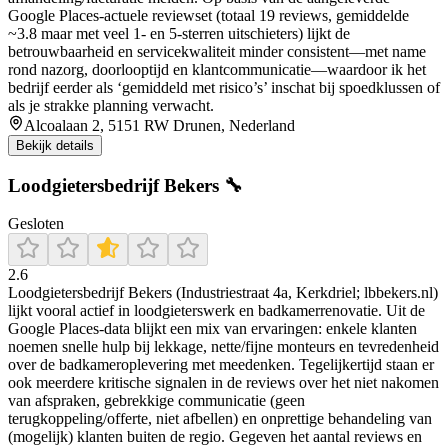
Google Places-actuele reviewset (totaal 19 reviews, gemiddelde
~3.8 maar met veel 1- en 5-sterren uitschieters) lijkt de
betrouwbaarheid en servicekwaliteit minder consistent—met name
rond nazorg, doorlooptijd en klantcommunicatie—waardoor ik het
bedrijf eerder als ‘gemiddeld met risico’s’ inschat bij spoedklussen of
als je strakke planning verwacht.
Alcoalaan 2, 5151 RW Drunen, Nederland
Bekijk details
Loodgietersbedrijf Bekers 🔧
Gesloten
2.6
Loodgietersbedrijf Bekers (Industriestraat 4a, Kerkdriel; lbbekers.nl)
lijkt vooral actief in loodgieterswerk en badkamerrenovatie. Uit de
Google Places-data blijkt een mix van ervaringen: enkele klanten
noemen snelle hulp bij lekkage, nette/fijne monteurs en tevredenheid
over de badkameroplevering met meedenken. Tegelijkertijd staan er
ook meerdere kritische signalen in de reviews over het niet nakomen
van afspraken, gebrekkige communicatie (geen
terugkoppeling/offerte, niet afbellen) en onprettige behandeling van
(mogelijk) klanten buiten de regio. Gegeven het aantal reviews en