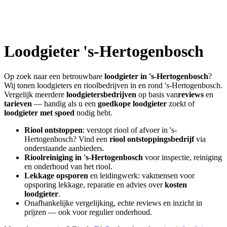
Loodgieter
's-Hertogenbosch
Op zoek naar een betrouwbare
loodgieter in
's-Hertogenbosch
?
Wij tonen loodgieters en rioolbedrijven in en rond
's-Hertogenbosch
.
Vergelijk meerdere
loodgietersbedrijven
op basis van
reviews
en
tarieven
— handig als u een
goedkope loodgieter
zoekt of
loodgieter met spoed
nodig hebt.
Riool ontstoppen
: verstopt riool of afvoer in
's-
Hertogenbosch
? Vind een
riool ontstoppingsbedrijf
via
onderstaande aanbieders.
Rioolreiniging in
's-Hertogenbosch
voor inspectie, reiniging
en onderhoud van het riool.
Lekkage opsporen
en leidingwerk: vakmensen voor
opsporing lekkage, reparatie en advies over
kosten
loodgieter
.
Onafhankelijke vergelijking, echte reviews en inzicht in
prijzen — ook voor regulier onderhoud.