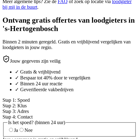
Meer algemene tips? Zie de
FAQ
of zoek op locatie via
loodgieter
bij mij in de buurt
.
Ontvang gratis offertes van loodgieters in
's-Hertogenbosch
Binnen 2 minuten geregeld. Gratis en vrijblijvend vergelijken van
loodgieters in jouw regio.
Jouw gegevens zijn veilig
✓ Gratis & vrijblijvend
✓ Bespaar tot 40% door te vergelijken
✓ Binnen 24 uur reactie
✓ Geverifieerde vakbedrijven
Stap
1
:
Spoed
Stap
2
:
Klus
Stap
3
:
Adres
Stap
4
:
Contact
Is het spoed? (binnen 24 uur)
Ja
Nee