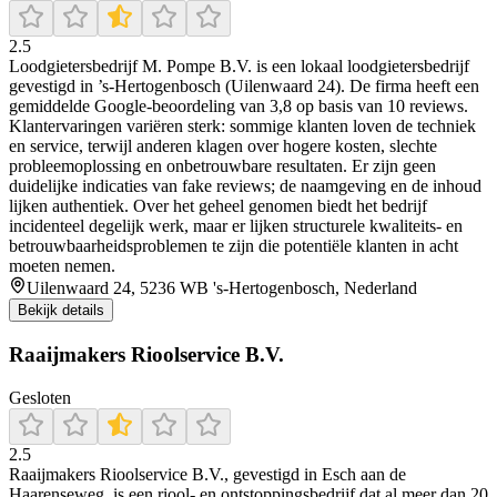
2.5
Loodgietersbedrijf M. Pompe B.V. is een lokaal loodgietersbedrijf
gevestigd in ’s‑Hertogenbosch (Uilenwaard 24). De firma heeft een
gemiddelde Google‑beoordeling van 3,8 op basis van 10 reviews.
Klantervaringen variëren sterk: sommige klanten loven de techniek
en service, terwijl anderen klagen over hogere kosten, slechte
probleemoplossing en onbetrouwbare resultaten. Er zijn geen
duidelijke indicaties van fake reviews; de naamgeving en de inhoud
lijken authentiek. Over het geheel genomen biedt het bedrijf
incidenteel degelijk werk, maar er lijken structurele kwaliteits- en
betrouwbaarheidsproblemen te zijn die potentiële klanten in acht
moeten nemen.
Uilenwaard 24, 5236 WB 's-Hertogenbosch, Nederland
Bekijk details
Raaijmakers Rioolservice B.V.
Gesloten
2.5
Raaijmakers Rioolservice B.V., gevestigd in Esch aan de
Haarenseweg, is een riool- en ontstoppingsbedrijf dat al meer dan 20