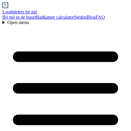
Loodgieters bij mij
Bij mij in de buurt
Badkamer calculator
Steden
Blog
FAQ
Open menu