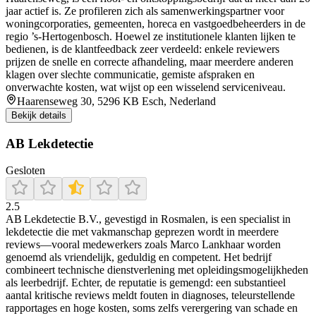
jaar actief is. Ze profileren zich als samenwerkingspartner voor
woningcorporaties, gemeenten, horeca en vastgoedbeheerders in de
regio ’s-Hertogenbosch. Hoewel ze institutionele klanten lijken te
bedienen, is de klantfeedback zeer verdeeld: enkele reviewers
prijzen de snelle en correcte afhandeling, maar meerdere anderen
klagen over slechte communicatie, gemiste afspraken en
onverwachte kosten, wat wijst op een wisselend serviceniveau.
Haarenseweg 30, 5296 KB Esch, Nederland
Bekijk details
AB Lekdetectie
Gesloten
2.5
AB Lekdetectie B.V., gevestigd in Rosmalen, is een specialist in
lekdetectie die met vakmanschap geprezen wordt in meerdere
reviews—vooral medewerkers zoals Marco Lankhaar worden
genoemd als vriendelijk, geduldig en competent. Het bedrijf
combineert technische dienstverlening met opleidingsmogelijkheden
als leerbedrijf. Echter, de reputatie is gemengd: een substantieel
aantal kritische reviews meldt fouten in diagnoses, teleurstellende
rapportages en hoge kosten, soms zelfs verergering van schade en