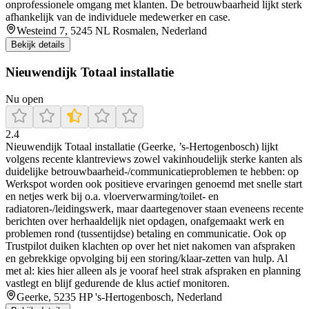
onprofessionele omgang met klanten. De betrouwbaarheid lijkt sterk
afhankelijk van de individuele medewerker en case.
Westeind 7, 5245 NL Rosmalen, Nederland
Bekijk details
Nieuwendijk Totaal installatie
Nu open
2.4
Nieuwendijk Totaal installatie (Geerke, ’s-Hertogenbosch) lijkt
volgens recente klantreviews zowel vakinhoudelijk sterke kanten als
duidelijke betrouwbaarheid-/communicatieproblemen te hebben: op
Werkspot worden ook positieve ervaringen genoemd met snelle start
en netjes werk bij o.a. vloerverwarming/toilet- en
radiatoren-/leidingswerk, maar daartegenover staan eveneens recente
berichten over herhaaldelijk niet opdagen, onafgemaakt werk en
problemen rond (tussentijdse) betaling en communicatie. Ook op
Trustpilot duiken klachten op over het niet nakomen van afspraken
en gebrekkige opvolging bij een storing/klaar-zetten van hulp. Al
met al: kies hier alleen als je vooraf heel strak afspraken en planning
vastlegt en blijf gedurende de klus actief monitoren.
Geerke, 5235 HP 's-Hertogenbosch, Nederland