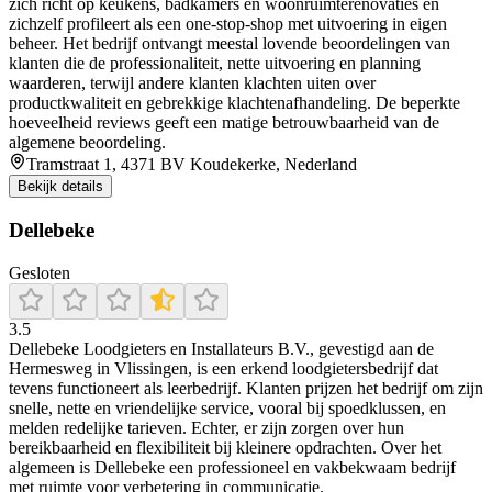
zich richt op keukens, badkamers en woonruimterenovaties en
zichzelf profileert als een one‑stop‑shop met uitvoering in eigen
beheer. Het bedrijf ontvangt meestal lovende beoordelingen van
klanten die de professionaliteit, nette uitvoering en planning
waarderen, terwijl andere klanten klachten uiten over
productkwaliteit en gebrekkige klachtenafhandeling. De beperkte
hoeveelheid reviews geeft een matige betrouwbaarheid van de
algemene beoordeling.
Tramstraat 1, 4371 BV Koudekerke, Nederland
Bekijk details
Dellebeke
Gesloten
3.5
Dellebeke Loodgieters en Installateurs B.V., gevestigd aan de
Hermesweg in Vlissingen, is een erkend loodgietersbedrijf dat
tevens functioneert als leerbedrijf. Klanten prijzen het bedrijf om zijn
snelle, nette en vriendelijke service, vooral bij spoedklussen, en
melden redelijke tarieven. Echter, er zijn zorgen over hun
bereikbaarheid en flexibiliteit bij kleinere opdrachten. Over het
algemeen is Dellebeke een professioneel en vakbekwaam bedrijf
met ruimte voor verbetering in communicatie.