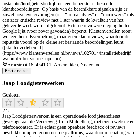
installatie/loodgietersbedrijf met een beperkte set bekende
klantbeoordelingen. Op basis van de beschikbare signalen zijn er
zowel positieve ervaringen (o.a. “prima advies” en “mooi werk”) als
een zeer kritische review met 1 ster waarin de kwaliteit van het
geleverde werk wordt afgekeurd. Externe reviewverdieping buiten
Google lijkt (voor zover gevonden) beperkt: Klantenvertellen toont
wel een bedrijfsvermelding, maar geen klantreviews, waardoor de
reputatie vooral op de kleine set bestaande beoordelingen leunt.
([klantenvertellen.nl]
(https://www.klantenvertellen.nl/reviews/1027014/installatiebedrijf-
walhout?utm_source=openai))
Arnestraat 16, 4341 CL Arnemuiden, Nederland
Bekijk details
Jaap Loodgieterswerken
Gesloten
2.5
Jaap Loodgieterswerken is een operationele loodgietersdienst
gevestigd aan de Veerseweg 16 in Middelburg, met eigen website en
telefooncontact. Er is echter geen openbare feedback of reviews
beschikbaar op gerenommeerde platforms, waardoor inschatting van