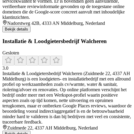
servicekwaliteit te vormen. Er is bovendien geen aanvullende,
verifieerbare reviewinformatie gevonden op de toegestane online
domeinen die de Google-score concreet aanvult met inhoudelijke
klantinzichten.
Nadorstweg 42B, 4333 AN Middelburg, Nederland
Bekijk details
Installatie & Loodgietersbedrijf Walcheren
Gesloten
3.0
Installatie & Loodgietersbedrijf Walcheren (Zuidmede 22, 4337 AH
Middelburg) is een loodgieters- en installatiebedrijf met een allround
profiel op werkzaamheden zoals cv/warmte, water & sanitair,
riolering/afvoer en renovaties. Op online platformen verschijnt het
bedrijf onder meer met een Werkspot-profiel waarin positieve
aspecten zoals op tijd komen, nette uitvoering en opruimen
terugkomen, maar er ontbreken Google Places reviews, waardoor de
beoordeling vooral indirect/aggregatief is en de betrouwbaarheid
minder hard te valideren is dan bij bedrijven met veel en consistente,
traceerbare feedback.
Zuidmede 22, 4337 AH Middelburg, Nederland
Bekijk details