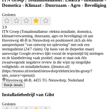
Domotica - Klimaat - Duurzaam - Agro - Beveiliging
Gesloten
3.9
ITN Groep (Totaalinstallateur: elektra-installatie, domotica,
klimaat/verwarming, duurzaam, agro en beveiliging) zit aan
Havenweg 48-B in Nieuwdorp en positioneert zich als één
aanspreekpunt “van ontwerp tot oplevering” met ook een
storingsdienst (24/7 claim). Op basis van de (beperkte maar)
aanwezige Google-reviews lijkt vooral de responstijd bij storingen
en de klantbeleving vaak positief, maar er staat ook één
zwaarwegende negatieve review in die wijst op mogelijke
veiligheids- en installatiefouten. ([trustoo.nl]
(https://trustoo.nl/zeeland/nieuwdorp/elektricien/itn-groep/?
utm_source=openai))
Havenweg 48-B, 4455 TG Nieuwdorp, Nederland
Bekijk details
Installatiebedrijf van Gilst
Gesloten