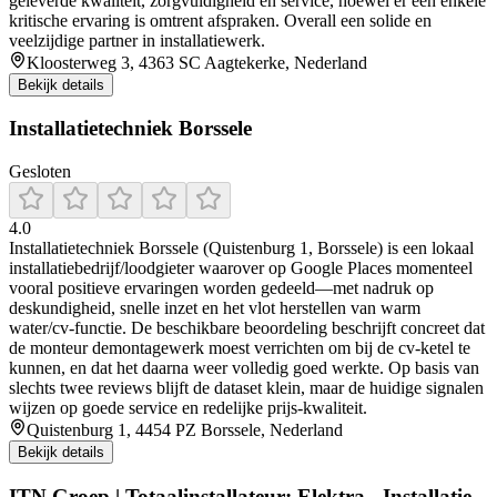
geleverde kwaliteit, zorgvuldigheid en service, hoewel er een enkele
kritische ervaring is omtrent afspraken. Overall een solide en
veelzijdige partner in installatiewerk.
Kloosterweg 3, 4363 SC Aagtekerke, Nederland
Bekijk details
Installatietechniek Borssele
Gesloten
4.0
Installatietechniek Borssele (Quistenburg 1, Borssele) is een lokaal
installatiebedrijf/loodgieter waarover op Google Places momenteel
vooral positieve ervaringen worden gedeeld—met nadruk op
deskundigheid, snelle inzet en het vlot herstellen van warm
water/cv-functie. De beschikbare beoordeling beschrijft concreet dat
de monteur demontagewerk moest verrichten om bij de cv-ketel te
kunnen, en dat het daarna weer volledig goed werkte. Op basis van
slechts twee reviews blijft de dataset klein, maar de huidige signalen
wijzen op goede service en redelijke prijs-kwaliteit.
Quistenburg 1, 4454 PZ Borssele, Nederland
Bekijk details
ITN Groep | Totaalinstallateur: Elektra - Installatie -