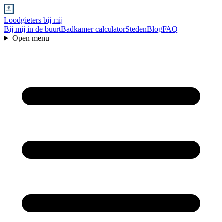
Loodgieters bij mij
Bij mij in de buurt
Badkamer calculator
Steden
Blog
FAQ
Open menu