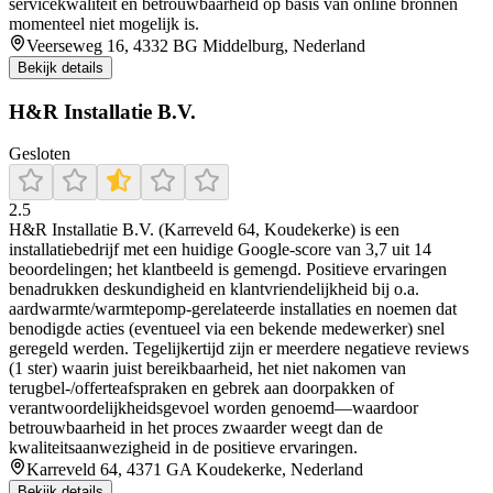
servicekwaliteit en betrouwbaarheid op basis van online bronnen
momenteel niet mogelijk is.
Veerseweg 16, 4332 BG Middelburg, Nederland
Bekijk details
H&R Installatie B.V.
Gesloten
2.5
H&R Installatie B.V. (Karreveld 64, Koudekerke) is een
installatiebedrijf met een huidige Google-score van 3,7 uit 14
beoordelingen; het klantbeeld is gemengd. Positieve ervaringen
benadrukken deskundigheid en klantvriendelijkheid bij o.a.
aardwarmte/warmtepomp-gerelateerde installaties en noemen dat
benodigde acties (eventueel via een bekende medewerker) snel
geregeld werden. Tegelijkertijd zijn er meerdere negatieve reviews
(1 ster) waarin juist bereikbaarheid, het niet nakomen van
terugbel-/offerteafspraken en gebrek aan doorpakken of
verantwoordelijkheidsgevoel worden genoemd—waardoor
betrouwbaarheid in het proces zwaarder weegt dan de
kwaliteitsaanwezigheid in de positieve ervaringen.
Karreveld 64, 4371 GA Koudekerke, Nederland
Bekijk details