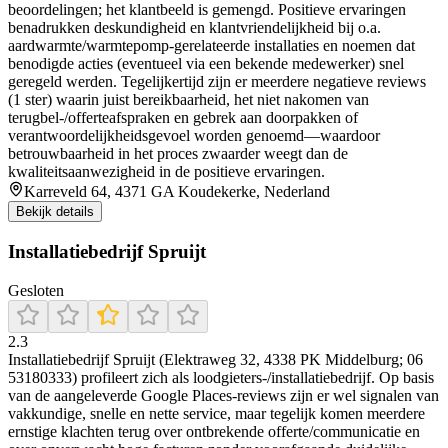
beoordelingen; het klantbeeld is gemengd. Positieve ervaringen
benadrukken deskundigheid en klantvriendelijkheid bij o.a.
aardwarmte/warmtepomp-gerelateerde installaties en noemen dat
benodigde acties (eventueel via een bekende medewerker) snel
geregeld werden. Tegelijkertijd zijn er meerdere negatieve reviews
(1 ster) waarin juist bereikbaarheid, het niet nakomen van
terugbel-/offerteafspraken en gebrek aan doorpakken of
verantwoordelijkheidsgevoel worden genoemd—waardoor
betrouwbaarheid in het proces zwaarder weegt dan de
kwaliteitsaanwezigheid in de positieve ervaringen.
Karreveld 64, 4371 GA Koudekerke, Nederland
Bekijk details
Installatiebedrijf Spruijt
Gesloten
2.3
Installatiebedrijf Spruijt (Elektraweg 32, 4338 PK Middelburg; 06
53180333) profileert zich als loodgieters-/installatiebedrijf. Op basis
van de aangeleverde Google Places-reviews zijn er wel signalen van
vakkundige, snelle en nette service, maar tegelijk komen meerdere
ernstige klachten terug over ontbrekende offerte/communicatie en