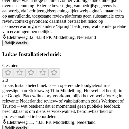
over onverwacht hoge facturen zonder voorafgaande duidelijke
overeenstemming. Externe bevestiging van bedrijfsgegevens is
aanwezig via bedrijvengids/openingstijdenwebpagina’s, maar er is
op aanvullende, toegestane reviewplatforms geen substantiële extra
reviewcontext gevonden; daarnaast bestaat het risico op
naamsverwarring met andere ‘Spruijt’-bedrijven, wat de interpretatie
van ervaringen bemoeilijkt.
Elektraweg 32, 4338 PK Middelburg, Nederland
Bekijk details
Lukas Installatietechniek
Gesloten
2.0
Lukas Installatietechniek is een opererende loodgietersfirma
gevestigd aan Elektraweg 11 in Middelburg. Hoewel het bedrijf in
de Google Places-directory voorkomt, blijkt het vrijwel afwezig in
relevante Nederlandse review- of vakplatformen zoals Werkspot of
Trustoo – wat betekent dat er momenteel geen publieke feedback
beschikbaar is om diens servicekwaliteit, betrouwbaarheid of
professionaliteit te beoordelen.
Elektraweg 11, 4338 PK Middelburg, Nederland
Bekijk details