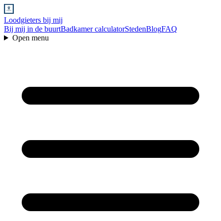
Loodgieters bij mij
Bij mij in de buurt
Badkamer calculator
Steden
Blog
FAQ
Open menu