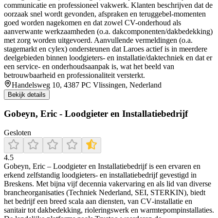
communicatie en professioneel vakwerk. Klanten beschrijven dat de
oorzaak snel wordt gevonden, afspraken en teruggebel-momenten
goed worden nagekomen en dat zowel CV-onderhoud als
aanverwante werkzaamheden (o.a. dakcomponenten/dakbedekking)
met zorg worden uitgevoerd. Aanvullende vermeldingen (o.a.
stagemarkt en cylex) ondersteunen dat Laroes actief is in meerdere
deelgebieden binnen loodgieters- en installatie/daktechniek en dat er
een service- en onderhoudsaanpak is, wat het beeld van
betrouwbaarheid en professionaliteit versterkt.
Handelsweg 10, 4387 PC Vlissingen, Nederland
Bekijk details
Gobeyn, Eric - Loodgieter en Installatiebedrijf
Gesloten
4.5
Gobeyn, Eric – Loodgieter en Installatiebedrijf is een ervaren en
erkend zelfstandig loodgieters- en installatiebedrijf gevestigd in
Breskens. Met bijna vijf decennia vakervaring en als lid van diverse
brancheorganisaties (Techniek Nederland, SEI, STERKIN), biedt
het bedrijf een breed scala aan diensten, van CV‑installatie en
sanitair tot dakbedekking, rioleringswerk en warmtepompinstallaties.