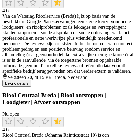
4.6
Van de Watering Rioolservice (Breda) lijkt op basis van de
beschikbare Google Places-ervaringen een sterke keuze voor acute
loodgieters- en rioolproblemen zoals lekkages en verstoppingen:
klanten rapporteren snelle afspraken en snelle oplossing, vaak met
professionele en nette werkwijze plus vriendelijk meedenkend
personeel. De reviews zijn consistent in het benoemen van concreet
probleemgedrag en een positieve beleving rondom service en
afhandeling (o.a. geen/onduidelijke extra’s lijken terug te komen), al
is er in de aanvullende, via de toegestane bronnen opgehaalde
informatie geen onafhankelijke review- of referentiedata voor dit
specifieke bedrijf teruggevonden om dat verder extern te valideren.
Veldsteen 20, 4815 PK Breda, Nederland
Bekijk details
Riool Centraal Breda | Riool ontstoppen |
Loodgieter | Afvoer ontstoppen
Nu open
4.6
Riool Centraal Breda (Johanna Reintjesstraat 10) is een