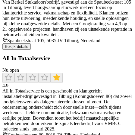
Van Berkel Stukadoorsbedrijf, gevestigd aan de Spaubeekstraat 105
in Tilburg, levert hoogwaardig stucwerk met een focus op
klantgerichte service, vakmanschap en flexibiliteit. Klanten prijzen
hun nette uitvoering, meedenkende houding, en snelle oplossingen
bij kleine onafgewerkte details. Met een Google-rating van 4,9 op
21 opgeleverde projecten, handhaven zij een uitstekende reputatie in
betrouwbaarheid en kwaliteit.
Spaubeekstraat 105, 5035 JV Tilburg, Nederland
Bekijk details
All In Totaalservice
Nu open
4.9
All In Totaalservice is een geschoold en klantgericht
installatiebedrijf gevestigd in Tilburg (Koningshoeven 80) dat zowel
loodgieterswerk als dakgerelateerde klussen uitvoert. De
onderneming onderscheidt zich door snelle inzet—zelfs tijdens
weekends—heldere communicatie, bekwaam vakmanschap en
eerlijke prijzen. Bovendien toont het bedrijf maatschappelijke
betrokkenheid door erkend te zijn als leerbedrijf voor VMBO-
trajecten sinds januari 2025.
Koningshoeven 80, 5018 TA Tilburg, Nederland