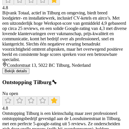
4.8
Bijvank Totaal, actief in Tilburg en omgeving, biedt breed
loodgieter- en installatiewerk, inclusief CV-ketels en airco’s. Met
een uitzonderlijk hoge Werkspot-score van gemiddeld 4,9 gebaseerd
op circa 25 reviews, en een solide Google-rating van 4,3 met diverse
lovende klantervaringen over vakmanschap, prijs-kwaliteit en
communicatie, komt het bedrijf over als professioneel, snel en
klantgericht. Slechts één negatieve ervaring benadrukt
voorzichtigheid omtrent afspraken, maar het overwegend positieve
beeld en consistente hoge scores spreken voor een betrouwbare
specialist.
Condorstraat 13, 5022 BC Tilburg, Nederland
Bekijk details
Ontstopping Tilburg🔧
Nu open
4.8
Ontstopping Tilburg is een kleinschalig maar zeer professioneel
ontstoppingsbedrijf gevestigd aan de Loosduinenstraat in Tilburg,
met een perfecte 5‑google‑rating uit 5 reviews. Ze onderscheiden
zich door snelle respons (zelfs bij avondoproepen), heldere