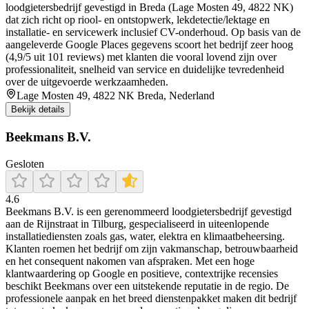
loodgietersbedrijf gevestigd in Breda (Lage Mosten 49, 4822 NK)
dat zich richt op riool- en ontstopwerk, lekdetectie/lektage en
installatie- en servicewerk inclusief CV-onderhoud. Op basis van de
aangeleverde Google Places gegevens scoort het bedrijf zeer hoog
(4,9/5 uit 101 reviews) met klanten die vooral lovend zijn over
professionaliteit, snelheid van service en duidelijke tevredenheid
over de uitgevoerde werkzaamheden.
Lage Mosten 49, 4822 NK Breda, Nederland
Bekijk details
Beekmans B.V.
Gesloten
4.6
Beekmans B.V. is een gerenommeerd loodgietersbedrijf gevestigd
aan de Rijnstraat in Tilburg, gespecialiseerd in uiteenlopende
installatiediensten zoals gas, water, elektra en klimaatbeheersing.
Klanten roemen het bedrijf om zijn vakmanschap, betrouwbaarheid
en het consequent nakomen van afspraken. Met een hoge
klantwaardering op Google en positieve, contextrijke recensies
beschikt Beekmans over een uitstekende reputatie in de regio. De
professionele aanpak en het breed dienstenpakket maken dit bedrijf