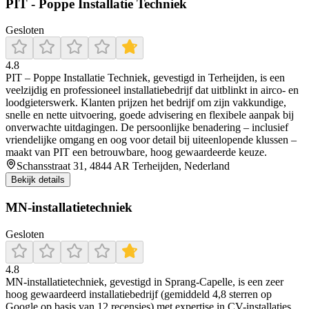
PIT - Poppe Installatie Techniek
Gesloten
4.8
PIT – Poppe Installatie Techniek, gevestigd in Terheijden, is een
veelzijdig en professioneel installatiebedrijf dat uitblinkt in airco- en
loodgieterswerk. Klanten prijzen het bedrijf om zijn vakkundige,
snelle en nette uitvoering, goede advisering en flexibele aanpak bij
onverwachte uitdagingen. De persoonlijke benadering – inclusief
vriendelijke omgang en oog voor detail bij uiteenlopende klussen –
maakt van PIT een betrouwbare, hoog gewaardeerde keuze.
Schansstraat 31, 4844 AR Terheijden, Nederland
Bekijk details
MN-installatietechniek
Gesloten
4.8
MN‑installatietechniek, gevestigd in Sprang‑Capelle, is een zeer
hoog gewaardeerd installatiebedrijf (gemiddeld 4,8 sterren op
Google op basis van 12 recensies) met expertise in CV-installaties,