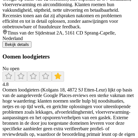
vloerverwarming en airconditioning. Klanten roemen hun
vakkundigheid, stiptheid, nette uitvoering en betaalbaarheid.
Recensies tonen aan dat zij afspraken nakomen en problemen
efficiënt en tot in detail oplossen, zonder aanwijzingen voor
onbetrouwbare of frauduleuze feedback.
Tinus van der Sijdestraat 2A, 5161 CD Sprang-Capelle,
Nederland
Bekijk details
Oomen loodgieters
Nu open
4.8
Oomen loodgieters (Kolgans 18, 4872 SJ Etten-Leur) lijkt op basis
van de aangeleverde Google Places-reviews een sterke vakman met
hoge waardering: klanten noemen snelle hulp bij noodsituaties,
netjes en op tijd werk, en gerichte oplossingen voor uiteenlopende
problemen zoals lekkages, afvoerleidingherstel, vloerverwarming-
aanpassingen en het opsporen/verhelpen van een gaslek. Externe
bronnen in de door jou toegestane domeinen leveren voor deze
specifieke aanbieder geen extra verifieerbare profiel- of
reviewdetails op, waardoor de beoordeling primair leunt op de eigen