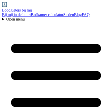
Loodgieters bij mij
Bij mij in de buurt
Badkamer calculator
Steden
Blog
FAQ
Open menu