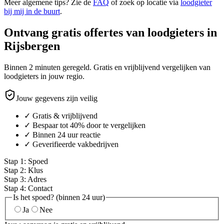
Meer algemene tips? Zie de
FAQ
of zoek op locatie via
loodgieter
bij mij in de buurt
.
Ontvang gratis offertes van loodgieters in
Rijsbergen
Binnen 2 minuten geregeld. Gratis en vrijblijvend vergelijken van
loodgieters in jouw regio.
Jouw gegevens zijn veilig
✓ Gratis & vrijblijvend
✓ Bespaar tot 40% door te vergelijken
✓ Binnen 24 uur reactie
✓ Geverifieerde vakbedrijven
Stap
1
:
Spoed
Stap
2
:
Klus
Stap
3
:
Adres
Stap
4
:
Contact
Is het spoed? (binnen 24 uur)
Ja
Nee