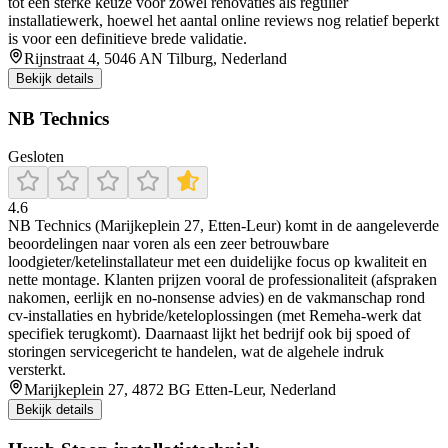
tot een sterke keuze voor zowel renovaties als regulier
installatiewerk, hoewel het aantal online reviews nog relatief beperkt
is voor een definitieve brede validatie.
Rijnstraat 4, 5046 AN Tilburg, Nederland
Bekijk details
NB Technics
Gesloten
4.6
NB Technics (Marijkeplein 27, Etten-Leur) komt in de aangeleverde
beoordelingen naar voren als een zeer betrouwbare
loodgieter/ketelinstallateur met een duidelijke focus op kwaliteit en
nette montage. Klanten prijzen vooral de professionaliteit (afspraken
nakomen, eerlijk en no-nonsense advies) en de vakmanschap rond
cv-installaties en hybride/keteloplossingen (met Remeha-werk dat
specifiek terugkomt). Daarnaast lijkt het bedrijf ook bij spoed of
storingen servicegericht te handelen, wat de algehele indruk
versterkt.
Marijkeplein 27, 4872 BG Etten-Leur, Nederland
Bekijk details