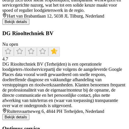
servicegerichte nazorg, wat het tot een solide keuze maakt voor
spoed of regulier loodgieterswerk in de regio.
Hart van Brabantlaan 12, 5038 JL Tilburg, Nederland
Bekijk details
DG Riooltechniek BV
Nu open
4.7
DG Riooltechniek BV (Terheijden) is een operationele
loodgieters-/rioolservicepartij die volgens de aangeleverde Google
Places data vooral wordt gewaardeerd om snelle respons,
doeltreffende diagnose en vakkundige afhandeling van
verstoppingen en rioolwerkzaamheden. Klanten benoemen frequent
de professionaliteit van de eigenaar/monteur bij de opname, de
directe communicatie en het persoonlijke contact, plus nette
afwerking van tuin/terras en (waar van toepassing) transparantie
over wat er ondergronds is uitgevoerd.
Ruitersvaartseweg 6, 4844 PH Terheijden, Nederland
Bekijk details
Optimus service