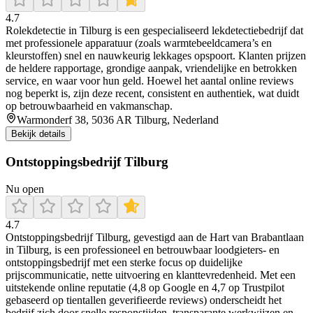
4.7
Rolekdetectie in Tilburg is een gespecialiseerd lekdetectiebedrijf dat
met professionele apparatuur (zoals warmtebeeldcamera’s en
kleurstoffen) snel en nauwkeurig lekkages opspoort. Klanten prijzen
de heldere rapportage, grondige aanpak, vriendelijke en betrokken
service, en waar voor hun geld. Hoewel het aantal online reviews
nog beperkt is, zijn deze recent, consistent en authentiek, wat duidt
op betrouwbaarheid en vakmanschap.
Warmonderf 38, 5036 AR Tilburg, Nederland
Bekijk details
Ontstoppingsbedrijf Tilburg
Nu open
4.7
Ontstoppingsbedrijf Tilburg, gevestigd aan de Hart van Brabantlaan
in Tilburg, is een professioneel en betrouwbaar loodgieters- en
ontstoppingsbedrijf met een sterke focus op duidelijke
prijscommunicatie, nette uitvoering en klanttevredenheid. Met een
uitstekende online reputatie (4,8 op Google en 4,7 op Trustpilot
gebaseerd op tientallen geverifieerde reviews) onderscheidt het
bedrijf zich door snelle responstijden, transparante werkwijzen en