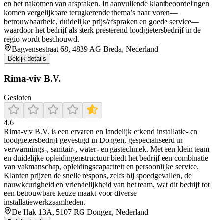
en het nakomen van afspraken. In aanvullende klantbeoordelingen
komen vergelijkbare terugkerende thema’s naar voren—
betrouwbaarheid, duidelijke prijs/afspraken en goede service—
waardoor het bedrijf als sterk presterend loodgietersbedrijf in de
regio wordt beschouwd.
Bagvensestraat 68, 4839 AG Breda, Nederland
Bekijk details
Rima-viv B.V.
Gesloten
4.6
Rima‑viv B.V. is een ervaren en landelijk erkend installatie‑ en
loodgietersbedrijf gevestigd in Dongen, gespecialiseerd in
verwarmings-, sanitair-, water- en gastechniek. Met een klein team
en duidelijke opleidingenstructuur biedt het bedrijf een combinatie
van vakmanschap, opleidingscapaciteit en persoonlijke service.
Klanten prijzen de snelle respons, zelfs bij spoedgevallen, de
nauwkeurigheid en vriendelijkheid van het team, wat dit bedrijf tot
een betrouwbare keuze maakt voor diverse
installatiewerkzaamheden.
De Hak 13A, 5107 RG Dongen, Nederland