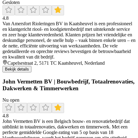
Gesloten
4.8
Van Amersfort Rioleringen BV in Kaatsheuvel is een professioneel
en klantgericht riool- en loodgietersbedrijf met uitstekende service
en zeer hoge klanttevredenheid. Klanten prijzen het vriendelijke en
deskundige personeel, de snelle hulp – vaak binnen enkele uren – en
de nette, efficiënte uitvoering van werkzaamheden. De vele
gedetailleerde en oprechte reviews bevestigen de betrouwbaarheid
en kwaliteit van dit bedrijf.
Capelsestraat 2, 5171 TC Kaatsheuvel, Nederland
Bekijk details
John Vermetten BV | Bouwbedrijf, Totaalrenovaties,
Dakwerken & Timmerwerken
Nu open
4.8
John Vermetten BV is een Belgisch bouw- en renovatiebedrijf dat
uitblinkt in totaalrenovaties, dakwerken en timmerwerk. Met een
perfecte gemiddelde Google-rating van 5 op basis van 18
klantbeoordelingen, wordt het bedrijf geprezen om zijn stiptheid,