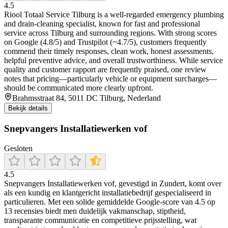
4.5
Riool Totaal Service Tilburg is a well-regarded emergency plumbing
and drain-cleaning specialist, known for fast and professional
service across Tilburg and surrounding regions. With strong scores
on Google (4.8/5) and Trustpilot (~4.7/5), customers frequently
commend their timely responses, clean work, honest assessments,
helpful preventive advice, and overall trustworthiness. While service
quality and customer rapport are frequently praised, one review
notes that pricing—particularly vehicle or equipment surcharges—
should be communicated more clearly upfront.
Brahmsstraat 84, 5011 DC Tilburg, Nederland
Bekijk details
Snepvangers Installatiewerken vof
Gesloten
4.5
Snepvangers Installatiewerken vof, gevestigd in Zundert, komt over
als een kundig en klantgericht installatiebedrijf gespecialiseerd in
particulieren. Met een solide gemiddelde Google-score van 4.5 op
13 recensies biedt men duidelijk vakmanschap, stiptheid,
transparante communicatie en competitieve prijsstelling, wat