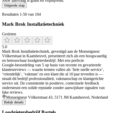
Jouw aanvraag is gratis en vrijblijvend.
Volgende stap
Resultaten
1
-
50
van
104
Mark Brok Installatietechniek
Gesloten
5.0
Mark Brok Installatietechniek, gevestigd aan de Monseigneur
Völkerstraat in Kaatsheuvel, presenteert zich als een hoogwaardig
en betrouwbaar loodgietersbedrijf. Met een perfecte
Google‑beoordeling van 5 op basis van recente en gevarieerde
klantenreviews — waarin termen vallen als ‘hele snelle service’,
‘vriendelijk’, ‘vakman’ en een klant die al 10 jaar tevreden is —
straalt dit bedrijf professionaliteit, vakmanschap en klantgerichte
service uit. De consistentie in positieve, contextuele feedback
ondersteunt een solide reputatie zonder aanwijsbare signalen van
fake reviews.
Monseigneur Völkerstraat 43, 5171 JM Kaatsheuvel, Nederland
Bekijk details
Loodgietersbedrijf Bartels