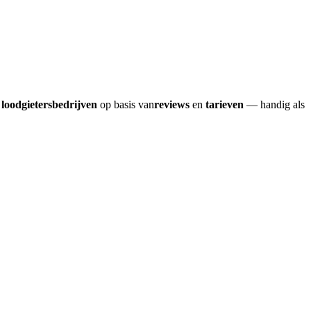
e
loodgietersbedrijven
op basis van
reviews
en
tarieven
— handig als