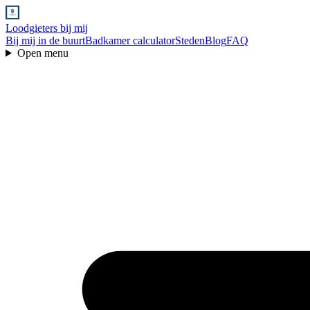
Loodgieters bij mij
Bij mij in de buurt
Badkamer calculator
Steden
Blog
FAQ
Open menu