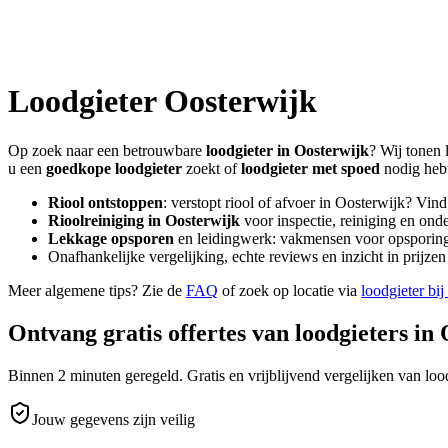
Loodgieter
Oosterwijk
Op zoek naar een betrouwbare
loodgieter in
Oosterwijk
? Wij tonen 
u een
goedkope loodgieter
zoekt of
loodgieter met spoed
nodig heb
Riool ontstoppen
: verstopt riool of afvoer in
Oosterwijk
? Vind
Rioolreiniging in
Oosterwijk
voor inspectie, reiniging en onde
Lekkage opsporen
en leidingwerk: vakmensen voor opsporing 
Onafhankelijke vergelijking, echte reviews en inzicht in prijz
Meer algemene tips? Zie de
FAQ
of zoek op locatie via
loodgieter bij
Ontvang gratis offertes van loodgieters in
Binnen 2 minuten geregeld. Gratis en vrijblijvend vergelijken van lood
Jouw gegevens zijn veilig