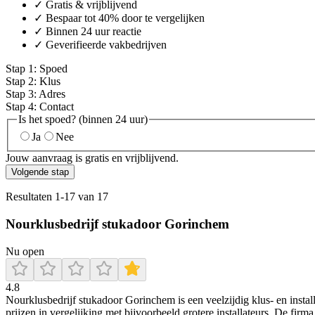
✓ Gratis & vrijblijvend
✓ Bespaar tot 40% door te vergelijken
✓ Binnen 24 uur reactie
✓ Geverifieerde vakbedrijven
Stap
1
:
Spoed
Stap
2
:
Klus
Stap
3
:
Adres
Stap
4
:
Contact
Is het spoed? (binnen 24 uur)
Ja
Nee
Jouw aanvraag is gratis en vrijblijvend.
Volgende stap
Resultaten
1
-
17
van
17
Nourklusbedrijf stukadoor Gorinchem
Nu open
4.8
Nourklusbedrijf stukadoor Gorinchem is een veelzijdig klus- en instal
prijzen in vergelijking met bijvoorbeeld grotere installateurs. De fir