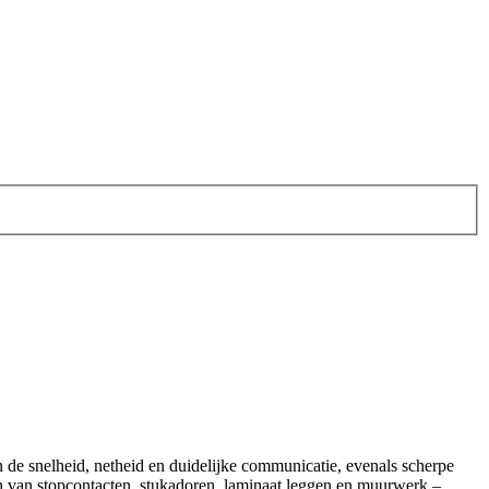
n de snelheid, netheid en duidelijke communicatie, evenals scherpe
tsen van stopcontacten, stukadoren, laminaat leggen en muurwerk –