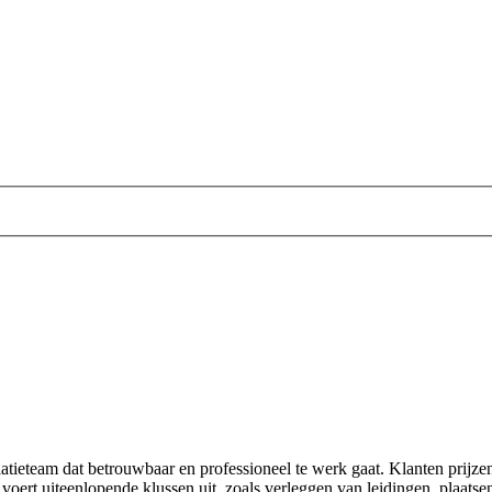
latieteam dat betrouwbaar en professioneel te werk gaat. Klanten prijze
ma voert uiteenlopende klussen uit, zoals verleggen van leidingen, plaa