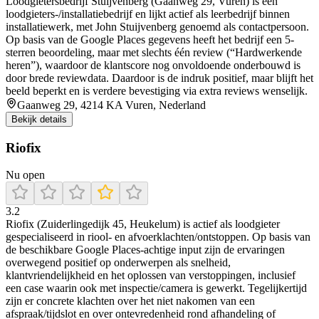
Loodgietersbedrijf Stuijvenberg (Gaanweg 29, Vuren) is een
loodgieters-/installatiebedrijf en lijkt actief als leerbedrijf binnen
installatiewerk, met John Stuijvenberg genoemd als contactpersoon.
Op basis van de Google Places gegevens heeft het bedrijf een 5-
sterren beoordeling, maar met slechts één review (“Hardwerkende
heren”), waardoor de klantscore nog onvoldoende onderbouwd is
door brede reviewdata. Daardoor is de indruk positief, maar blijft het
beeld beperkt en is verdere bevestiging via extra reviews wenselijk.
Gaanweg 29, 4214 KA Vuren, Nederland
Bekijk details
Riofix
Nu open
3.2
Riofix (Zuiderlingedijk 45, Heukelum) is actief als loodgieter
gespecialiseerd in riool- en afvoerklachten/ontstoppen. Op basis van
de beschikbare Google Places-achtige input zijn de ervaringen
overwegend positief op onderwerpen als snelheid,
klantvriendelijkheid en het oplossen van verstoppingen, inclusief
een case waarin ook met inspectie/camera is gewerkt. Tegelijkertijd
zijn er concrete klachten over het niet nakomen van een
afspraak/tijdslot en over ontevredenheid rond afhandeling of