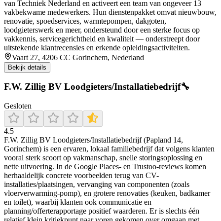
van Techniek Nederland en activeert een team van ongeveer 13
vakbekwame medewerkers. Hun dienstenpakket omvat nieuwbouw,
renovatie, spoedservices, warmtepompen, dakgoten,
loodgieterswerk en meer, ondersteund door een sterke focus op
vakkennis, servicegerichtheid en kwaliteit — onderstreept door
uitstekende klantrecensies en erkende opleidingsactiviteiten.
Vaart 27, 4206 CC Gorinchem, Nederland
Bekijk details
F.W. Zillig BV Loodgieters/Installatiebedrijf🔧
Gesloten
4.5
F.W. Zillig BV Loodgieters/Installatiebedrijf (Papland 14,
Gorinchem) is een ervaren, lokaal familiebedrijf dat volgens klanten
vooral sterk scoort op vakmanschap, snelle storingsoplossing en
nette uitvoering. In de Google Places- en Trustoo-reviews komen
herhaaldelijk concrete voorbeelden terug van CV-
installaties/plaatsingen, vervanging van componenten (zoals
vloerverwarming-pomp), en grotere renovaties (keuken, badkamer
en toilet), waarbij klanten ook communicatie en
planning/offerterapportage positief waarderen. Er is slechts één
relatief klein kritiekpunt naar voren gekomen over omgaan met