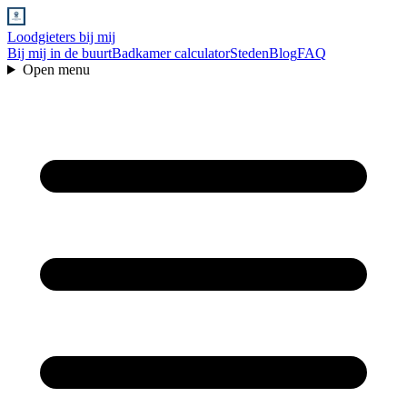
Loodgieters bij mij
Bij mij in de buurt
Badkamer calculator
Steden
Blog
FAQ
Open menu