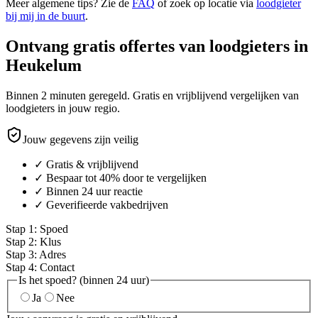
Meer algemene tips? Zie de
FAQ
of zoek op locatie via
loodgieter
bij mij in de buurt
.
Ontvang gratis offertes van loodgieters in
Heukelum
Binnen 2 minuten geregeld. Gratis en vrijblijvend vergelijken van
loodgieters in jouw regio.
Jouw gegevens zijn veilig
✓ Gratis & vrijblijvend
✓ Bespaar tot 40% door te vergelijken
✓ Binnen 24 uur reactie
✓ Geverifieerde vakbedrijven
Stap
1
:
Spoed
Stap
2
:
Klus
Stap
3
:
Adres
Stap
4
:
Contact
Is het spoed? (binnen 24 uur)
Ja
Nee