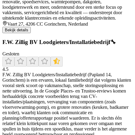
renovatie, spoedservices, warmtepompen, dakgoten,
loodgieterswerk en meer, ondersteund door een sterke focus op
vakkennis, servicegerichtheid en kwaliteit — onderstreept door
uitstekende klantrecensies en erkende opleidingsactiviteiten.
Vaart 27, 4206 CC Gorinchem, Nederland
Bekijk details
F.W. Zillig BV Loodgieters/Installatiebedrijf🔧
Gesloten
4.5
F.W. Zillig BV Loodgieters/Installatiebedrijf (Papland 14,
Gorinchem) is een ervaren, lokaal familiebedrijf dat volgens klanten
vooral sterk scoort op vakmanschap, snelle storingsoplossing en
nette uitvoering. In de Google Places- en Trustoo-reviews komen
herhaaldelijk concrete voorbeelden terug van CV-
installaties/plaatsingen, vervanging van componenten (zoals
vloerverwarming-pomp), en grotere renovaties (keuken, badkamer
en toilet), waarbij klanten ook communicatie en
planning/offerterapportage positief waarderen. Er is slechts één
relatief klein kritiekpunt naar voren gekomen over omgaan met
spullen in huis tijdens een spoedklus, maar verder is het algemene
beeld overwegend betrouwbaar en professioneel.