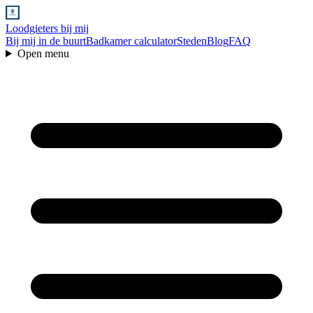
Loodgieters bij mij
Bij mij in de buurt
Badkamer calculator
Steden
Blog
FAQ
Open menu