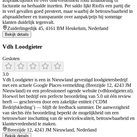
afspraak/tijdslot en over ontevredenheid rond afhandeling of
facturatie na herhaalde inzetten. Per saldo lijkt Riofix een partij die
in veel gevallen goed presteert, maar waarbij de betrouwbaarheid in
afspraakbeheer en transparantie over aanpak/prijs bij sommige
klanten duidelijk tegenvalt.
Zuiderlingedijk 45, 4161 BM Heukelum, Nederland
Bekijk details
Vdh Loodgieter
Gesloten
3.0
Vdh Loodgieter is een in Nieuwland gevestigd loodgietersbedrijf
met een actuele Google Places‑vermelding (Breezijde 12, 4243 JM
Nieuwland) en een professioneel ogende website (vdhloodgieter.nl).
Hoewel het bedrijf een perfecte beoordeling van 5.0 uit één review
heeft — geschreven door een zakelijke entiteit (‘CDM
Bedrijfskleding’) — blijft de feedback summier. De aanwezigheid
van slechts één beoordeling beperkt de mogelijkheid om een
betrouwbare inschatting van de servicekwaliteit, betrouwbaarheid en
klanttevredenheid te maken.
Breezijde 12, 4243 JM Nieuwland, Nederland
Bekijk details