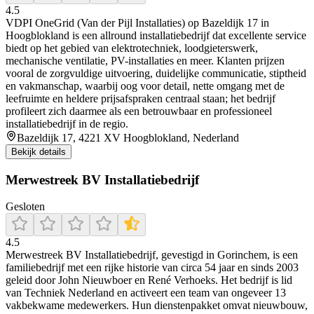
4.5
VDPI OneGrid (Van der Pijl Installaties) op Bazeldijk 17 in
Hoogblokland is een allround installatiebedrijf dat excellente service
biedt op het gebied van elektrotechniek, loodgieterswerk,
mechanische ventilatie, PV-installaties en meer. Klanten prijzen
vooral de zorgvuldige uitvoering, duidelijke communicatie, stiptheid
en vakmanschap, waarbij oog voor detail, nette omgang met de
leefruimte en heldere prijsafspraken centraal staan; het bedrijf
profileert zich daarmee als een betrouwbaar en professioneel
installatiebedrijf in de regio.
Bazeldijk 17, 4221 XV Hoogblokland, Nederland
Bekijk details
Merwestreek BV Installatiebedrijf
Gesloten
4.5
Merwestreek BV Installatiebedrijf, gevestigd in Gorinchem, is een
familiebedrijf met een rijke historie van circa 54 jaar en sinds 2003
geleid door John Nieuwboer en René Verhoeks. Het bedrijf is lid
van Techniek Nederland en activeert een team van ongeveer 13
vakbekwame medewerkers. Hun dienstenpakket omvat nieuwbouw,