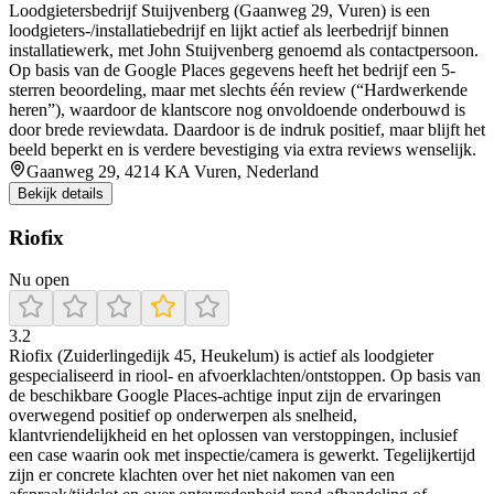
Loodgietersbedrijf Stuijvenberg (Gaanweg 29, Vuren) is een
loodgieters-/installatiebedrijf en lijkt actief als leerbedrijf binnen
installatiewerk, met John Stuijvenberg genoemd als contactpersoon.
Op basis van de Google Places gegevens heeft het bedrijf een 5-
sterren beoordeling, maar met slechts één review (“Hardwerkende
heren”), waardoor de klantscore nog onvoldoende onderbouwd is
door brede reviewdata. Daardoor is de indruk positief, maar blijft het
beeld beperkt en is verdere bevestiging via extra reviews wenselijk.
Gaanweg 29, 4214 KA Vuren, Nederland
Bekijk details
Riofix
Nu open
3.2
Riofix (Zuiderlingedijk 45, Heukelum) is actief als loodgieter
gespecialiseerd in riool- en afvoerklachten/ontstoppen. Op basis van
de beschikbare Google Places-achtige input zijn de ervaringen
overwegend positief op onderwerpen als snelheid,
klantvriendelijkheid en het oplossen van verstoppingen, inclusief
een case waarin ook met inspectie/camera is gewerkt. Tegelijkertijd
zijn er concrete klachten over het niet nakomen van een