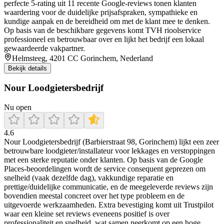
perfecte 5‑rating uit 11 recente Google‑reviews tonen klanten
waardering voor de duidelijke prijsafspraken, sympathieke en
kundige aanpak en de bereidheid om met de klant mee te denken.
Op basis van de beschikbare gegevens komt TVH rioolservice
professioneel en betrouwbaar over en lijkt het bedrijf een lokaal
gewaardeerde vakpartner.
Helmsteeg, 4201 CC Gorinchem, Nederland
Bekijk details
Nour Loodgietersbedrijf
Nu open
4.6
Nour Loodgietersbedrijf (Barbierstraat 98, Gorinchem) lijkt een zeer
betrouwbare loodgieter/installateur voor lekkages en verstoppingen
met een sterke reputatie onder klanten. Op basis van de Google
Places-beoordelingen wordt de service consequent geprezen om
snelheid (vaak dezelfde dag), vakkundige reparatie en
prettige/duidelijke communicatie, en de meegeleverde reviews zijn
bovendien meestal concreet over het type probleem en de
uitgevoerde werkzaamheden. Extra bevestiging komt uit Trustpilot
waar een kleine set reviews eveneens positief is over
professionaliteit en snelheid, wat samen neerkomt op een hoge