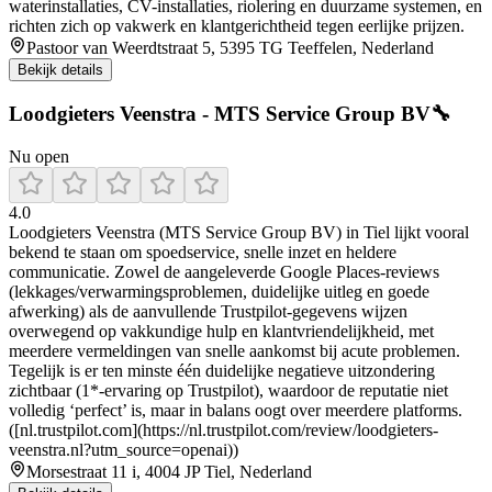
waterinstallaties, CV-installaties, riolering en duurzame systemen, en
richten zich op vakwerk en klantgerichtheid tegen eerlijke prijzen.
Pastoor van Weerdtstraat 5, 5395 TG Teeffelen, Nederland
Bekijk details
Loodgieters Veenstra - MTS Service Group BV🔧
Nu open
4.0
Loodgieters Veenstra (MTS Service Group BV) in Tiel lijkt vooral
bekend te staan om spoedservice, snelle inzet en heldere
communicatie. Zowel de aangeleverde Google Places-reviews
(lekkages/verwarmingsproblemen, duidelijke uitleg en goede
afwerking) als de aanvullende Trustpilot-gegevens wijzen
overwegend op vakkundige hulp en klantvriendelijkheid, met
meerdere vermeldingen van snelle aankomst bij acute problemen.
Tegelijk is er ten minste één duidelijke negatieve uitzondering
zichtbaar (1*-ervaring op Trustpilot), waardoor de reputatie niet
volledig ‘perfect’ is, maar in balans oogt over meerdere platforms.
([nl.trustpilot.com](https://nl.trustpilot.com/review/loodgieters-
veenstra.nl?utm_source=openai))
Morsestraat 11 i, 4004 JP Tiel, Nederland