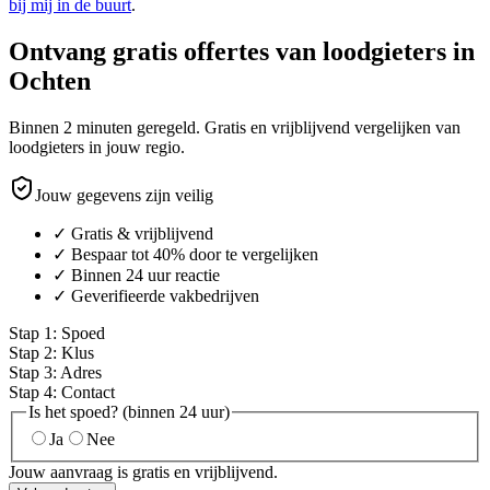
bij mij in de buurt
.
Ontvang gratis offertes van loodgieters in
Ochten
Binnen 2 minuten geregeld. Gratis en vrijblijvend vergelijken van
loodgieters in jouw regio.
Jouw gegevens zijn veilig
✓ Gratis & vrijblijvend
✓ Bespaar tot 40% door te vergelijken
✓ Binnen 24 uur reactie
✓ Geverifieerde vakbedrijven
Stap
1
:
Spoed
Stap
2
:
Klus
Stap
3
:
Adres
Stap
4
:
Contact
Is het spoed? (binnen 24 uur)
Ja
Nee
Jouw aanvraag is gratis en vrijblijvend.