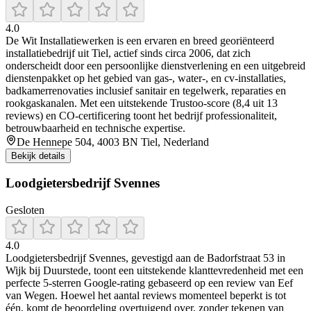
4.0
De Wit Installatiewerken is een ervaren en breed georiënteerd
installatiebedrijf uit Tiel, actief sinds circa 2006, dat zich
onderscheidt door een persoonlijke dienstverlening en een uitgebreid
dienstenpakket op het gebied van gas-, water-, en cv‑installaties,
badkamerrenovaties inclusief sanitair en tegelwerk, reparaties en
rookgaskanalen. Met een uitstekende Trustoo-score (8,4 uit 13
reviews) en CO‑certificering toont het bedrijf professionaliteit,
betrouwbaarheid en technische expertise.
De Hennepe 504, 4003 BN Tiel, Nederland
Bekijk details
Loodgietersbedrijf Svennes
Gesloten
4.0
Loodgietersbedrijf Svennes, gevestigd aan de Badorfstraat 53 in
Wijk bij Duurstede, toont een uitstekende klanttevredenheid met een
perfecte 5‑sterren Google‑rating gebaseerd op een review van Eef
van Wegen. Hoewel het aantal reviews momenteel beperkt is tot
één, komt de beoordeling overtuigend over, zonder tekenen van