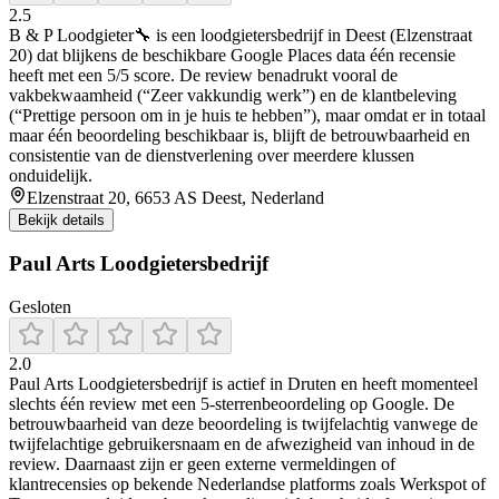
2.5
B & P Loodgieter🔧 is een loodgietersbedrijf in Deest (Elzenstraat
20) dat blijkens de beschikbare Google Places data één recensie
heeft met een 5/5 score. De review benadrukt vooral de
vakbekwaamheid (“Zeer vakkundig werk”) en de klantbeleving
(“Prettige persoon om in je huis te hebben”), maar omdat er in totaal
maar één beoordeling beschikbaar is, blijft de betrouwbaarheid en
consistentie van de dienstverlening over meerdere klussen
onduidelijk.
Elzenstraat 20, 6653 AS Deest, Nederland
Bekijk details
Paul Arts Loodgietersbedrijf
Gesloten
2.0
Paul Arts Loodgietersbedrijf is actief in Druten en heeft momenteel
slechts één review met een 5-sterrenbeoordeling op Google. De
betrouwbaarheid van deze beoordeling is twijfelachtig vanwege de
twijfelachtige gebruikersnaam en de afwezigheid van inhoud in de
review. Daarnaast zijn er geen externe vermeldingen of
klantrecensies op bekende Nederlandse platforms zoals Werkspot of