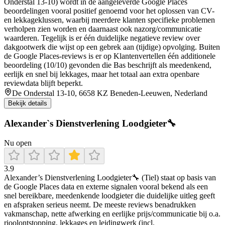
Onderstal 13-10) wordt in de aangeleverde Google Places
beoordelingen vooral positief genoemd voor het oplossen van CV-
en lekkageklussen, waarbij meerdere klanten specifieke problemen
verholpen zien worden en daarnaast ook nazorg/communicatie
waarderen. Tegelijk is er één duidelijke negatieve review over
dakgootwerk die wijst op een gebrek aan (tijdige) opvolging. Buiten
de Google Places-reviews is er op Klantenvertellen één additionele
beoordeling (10/10) gevonden die Bas beschrijft als meedenkend,
eerlijk en snel bij lekkages, maar het totaal aan extra openbare
reviewdata blijft beperkt.
De Onderstal 13-10, 6658 KZ Beneden-Leeuwen, Nederland
Bekijk details
Alexander`s Dienstverlening Loodgieter🔧
Nu open
3.9
Alexander’s Dienstverlening Loodgieter🔧 (Tiel) staat op basis van
de Google Places data en externe signalen vooral bekend als een
snel bereikbare, meedenkende loodgieter die duidelijke uitleg geeft
en afspraken serieus neemt. De meeste reviews benadrukken
vakmanschap, nette afwerking en eerlijke prijs/communicatie bij o.a.
rioolontstopping, lekkages en leidingwerk (incl.