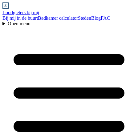
Loodgieters bij mij
Bij mij in de buurt
Badkamer calculator
Steden
Blog
FAQ
Open menu