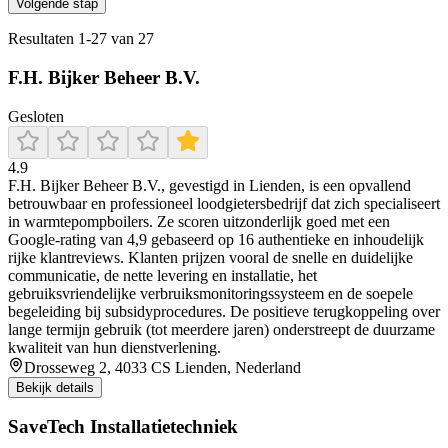
Volgende stap
Resultaten
1
-
27
van
27
F.H. Bijker Beheer B.V.
Gesloten
4.9
F.H. Bijker Beheer B.V., gevestigd in Lienden, is een opvallend
betrouwbaar en professioneel loodgietersbedrijf dat zich specialiseert
in warmtepompboilers. Ze scoren uitzonderlijk goed met een
Google-rating van 4,9 gebaseerd op 16 authentieke en inhoudelijk
rijke klantreviews. Klanten prijzen vooral de snelle en duidelijke
communicatie, de nette levering en installatie, het
gebruiksvriendelijke verbruiksmonitoringssysteem en de soepele
begeleiding bij subsidyprocedures. De positieve terugkoppeling over
lange termijn gebruik (tot meerdere jaren) onderstreept de duurzame
kwaliteit van hun dienstverlening.
Drosseweg 2, 4033 CS Lienden, Nederland
Bekijk details
SaveTech Installatietechniek