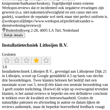
kruipruimte/badkamer/keuken). Tegelijkertijd tonen externe
Werkspot-reviews dat er incidenteel ook negatieve ervaringen zijn
geweest (o.a. niet-nakomen/afwezigheid en een casus met een
gaslek), waardoor de reputatie wel sterk maar niet perfect uniform is.
([werkspot.nl](https://www.werkspot.nl/profiel/alexander-s-
dienstverlening/reviews))
Buitenbulkweg 2-28, 4005 LA Tiel, Nederland
Bekijk details
Installatietechniek Lithoijen B.V.
Gesloten
3.8
Installatietechniek Lithoijen B.V., gevestigd aan Lithoijense Dijk 21
in Lithoijen, scoort op Google gemiddeld 4.3 op basis van slechts
drie beoordelingen. Twee klanten belonen het bedrijf met een
maximale score van 5, terwijl één klant een neutrale beoordeling van
3 geeft zonder toelichting. Hoewel dit wijst op overwegend tevreden
klanten, is het aantal reviews te beperkt om een definitieve conclusie
te trekken over de kwaliteit en betrouwbaarheid. Gezien de
natuurlijke patronen en afwisseling in auteur en datum lijken de
reviews authentiek, maar de beperkte hoeveelheid feedback vraagt