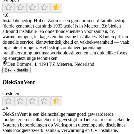
4.6
Installatiebedrijf Hol en Zoon is een gerenommeerd familiebedrijf
(derde generatie) dat sinds 1933 actief is in Meteren. Ze bieden
allround installatie- en onderhoudsdiensten voor sanitair, cv,
warmtepompen, lekkages en duurzame installaties. Klanten prijzen
de snelle service, klantvriendelijkheid en vakbekwaamheid — vaak
bij acute storingen. Het bedrijf combineert jarenlange
praktijkervaring met maatwerkoplossingen en een duidelijke focus
op energiezuinige technieken.
Den Bommel 4, 4194 TZ Meteren, Nederland
Bekijk details
OlekSanVent
Gesloten
4.5
OlekSanVent is een kleinschalige maar goed gewaardeerde
loodgieter en installatiebedrijf gevestigd in Tiel e.o., met uitstekende
5‑sterren beoordelingen op Werkspot in uiteenlopende disciplines
zoals loodgieterswerk, sanitair, verwarming en CV‑installatie.