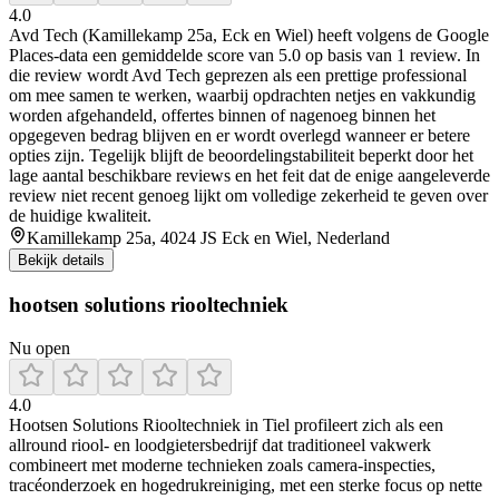
4.0
Avd Tech (Kamillekamp 25a, Eck en Wiel) heeft volgens de Google
Places-data een gemiddelde score van 5.0 op basis van 1 review. In
die review wordt Avd Tech geprezen als een prettige professional
om mee samen te werken, waarbij opdrachten netjes en vakkundig
worden afgehandeld, offertes binnen of nagenoeg binnen het
opgegeven bedrag blijven en er wordt overlegd wanneer er betere
opties zijn. Tegelijk blijft de beoordelingstabiliteit beperkt door het
lage aantal beschikbare reviews en het feit dat de enige aangeleverde
review niet recent genoeg lijkt om volledige zekerheid te geven over
de huidige kwaliteit.
Kamillekamp 25a, 4024 JS Eck en Wiel, Nederland
Bekijk details
hootsen solutions riooltechniek
Nu open
4.0
Hootsen Solutions Riooltechniek in Tiel profileert zich als een
allround riool‑ en loodgietersbedrijf dat traditioneel vakwerk
combineert met moderne technieken zoals camera-inspecties,
tracéonderzoek en hogedrukreiniging, met een sterke focus op nette