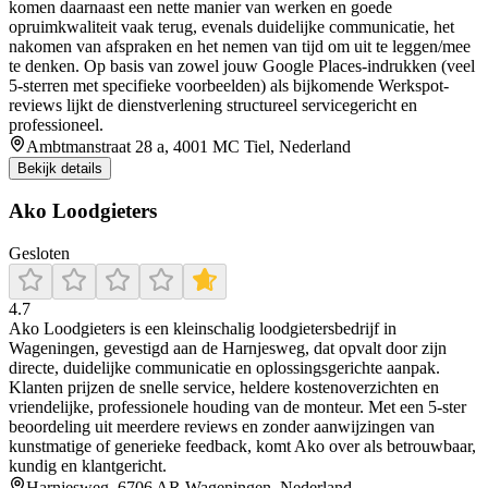
komen daarnaast een nette manier van werken en goede
opruimkwaliteit vaak terug, evenals duidelijke communicatie, het
nakomen van afspraken en het nemen van tijd om uit te leggen/mee
te denken. Op basis van zowel jouw Google Places-indrukken (veel
5-sterren met specifieke voorbeelden) als bijkomende Werkspot-
reviews lijkt de dienstverlening structureel servicegericht en
professioneel.
Ambtmanstraat 28 a, 4001 MC Tiel, Nederland
Bekijk details
Ako Loodgieters
Gesloten
4.7
Ako Loodgieters is een kleinschalig loodgietersbedrijf in
Wageningen, gevestigd aan de Harnjesweg, dat opvalt door zijn
directe, duidelijke communicatie en oplossingsgerichte aanpak.
Klanten prijzen de snelle service, heldere kostenoverzichten en
vriendelijke, professionele houding van de monteur. Met een 5‑ster
beoordeling uit meerdere reviews en zonder aanwijzingen van
kunstmatige of generieke feedback, komt Ako over als betrouwbaar,
kundig en klantgericht.
Harnjesweg, 6706 AR Wageningen, Nederland