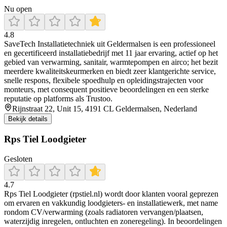
Nu open
4.8
SaveTech Installatietechniek uit Geldermalsen is een professioneel
en gecertificeerd installatiebedrijf met 11 jaar ervaring, actief op het
gebied van verwarming, sanitair, warmtepompen en airco; het bezit
meerdere kwaliteitskeurmerken en biedt zeer klantgerichte service,
snelle respons, flexibele spoedhulp en opleidingstrajecten voor
monteurs, met consequent positieve beoordelingen en een sterke
reputatie op platforms als Trustoo.
Rijnstraat 22, Unit 15, 4191 CL Geldermalsen, Nederland
Bekijk details
Rps Tiel Loodgieter
Gesloten
4.7
Rps Tiel Loodgieter (rpstiel.nl) wordt door klanten vooral geprezen
om ervaren en vakkundig loodgieters- en installatiewerk, met name
rondom CV/verwarming (zoals radiatoren vervangen/plaatsen,
waterzijdig inregelen, ontluchten en zoneregeling). In beoordelingen