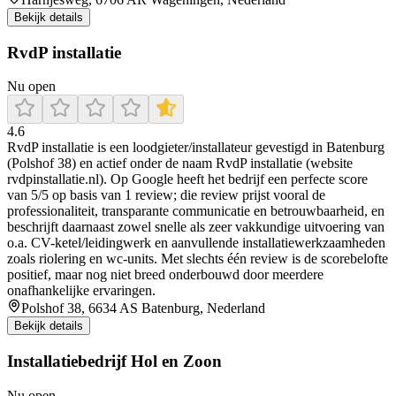
Bekijk details
RvdP installatie
Nu open
4.6
RvdP installatie is een loodgieter/installateur gevestigd in Batenburg
(Polshof 38) en actief onder de naam RvdP installatie (website
rvdpinstallatie.nl). Op Google heeft het bedrijf een perfecte score
van 5/5 op basis van 1 review; die review prijst vooral de
professionaliteit, transparante communicatie en betrouwbaarheid, en
beschrijft daarnaast zowel snelle als zeer vakkundige uitvoering van
o.a. CV-ketel/leidingwerk en aanvullende installatiewerkzaamheden
zoals riolering en wc-units. Met slechts één review is de scorebelofte
positief, maar nog niet breed onderbouwd door meerdere
onafhankelijke ervaringen.
Polshof 38, 6634 AS Batenburg, Nederland
Bekijk details
Installatiebedrijf Hol en Zoon
Nu open