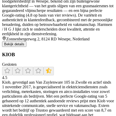
loodgietersbedrijf in Wesepe, bekend om zijn buitengewone
klantgerichtheid — van het gratis slijpen van een grasmaaiersmes tot
gegarandeerd vlijmscherpe resultaten — en een bijna perfecte
Google‑rating (4.8 op basis van vier reviews). De variëteit en
authenticiteit in klantenfeedback, gecombineerd met de persoonlijke
benadering, duiden op betrouwbaarheid en vakmanschap. Harmsen
/ H G J lijkt zich te onderscheiden door kwaliteit, attentie en
eerlijkheid in zijn dienstverlening.
Zonnenbergerweg 2, 8124 RD Wesepe, Nederland
Bekijk details
KIOB
Gesloten
4.5
Kiob, gevestigd aan Van Zuylenware 105 in Zwolle en actief sinds
1 november 2017, is gespecialiseerd in elektriciensdiensten zoals
verlichting, meterkasten, storingen en airco-installaties voor zowel
particulieren als bedrijven. Met een perfecte Google‑rating van 5
gebaseerd op 12 authentiek aandoende reviews prijst men Kiob voor
uitstekende communicatie, snelle service en vakmanschap. Extern
wordt het bedrijf op Trustoo gewaardeerd met een score van 8,7 en
een duidelijk professioneel profiel, wat bijdraagt aan het