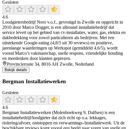
Gesloten
4.6
Loodgietersbedrijf Nero v.o.f., gevestigd in Zwolle en opgericht in
2010 door Marco Dogger, is een allround installatiebedrijf dat
service levert op het gebied van cv-installaties, water, gas, elektra en
dakbedekking voor zowel particulieren als bedrijven. Met een
uitstekende Google‑rating (4,8/5 uit 30 reviews) en positieve,
jarenlange waarderingen op Werkspot (gemiddeld 4,6/5), wordt
vooral Marco’s vakmanschap, snelle respons, vriendelijke houding
en meedenken door klanten geprezen.
Provincieroute 34, 8016 AH Zwolle, Nederland
Bekijk details
Bergman Installatiewerken
Gesloten
4.6
Bergman Installatiewerken (Molenhoekweg 9, Dalfsen) is een
installatiebedrijf/loodgieter dat zich richt op o.a. lekkages,
riolering/afvoer, ontstoppen en verwarmings-/installatiewerk. Uit de
beschikbare reviews komt vooral een beeld naar voren van snelle en