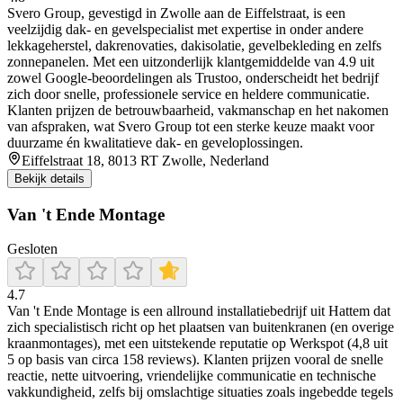
Svero Group, gevestigd in Zwolle aan de Eiffelstraat, is een
veelzijdig dak- en gevelspecialist met expertise in onder andere
lekkageherstel, dakrenovaties, dakisolatie, gevelbekleding en zelfs
zonnepanelen. Met een uitzonderlijk klantgemiddelde van 4.9 uit
zowel Google-beoordelingen als Trustoo, onderscheidt het bedrijf
zich door snelle, professionele service en heldere communicatie.
Klanten prijzen de betrouwbaarheid, vakmanschap en het nakomen
van afspraken, wat Svero Group tot een sterke keuze maakt voor
duurzame én kwalitatieve dak- en geveloplossingen.
Eiffelstraat 18, 8013 RT Zwolle, Nederland
Bekijk details
Van 't Ende Montage
Gesloten
4.7
Van 't Ende Montage is een allround installatiebedrijf uit Hattem dat
zich specialistisch richt op het plaatsen van buitenkranen (en overige
kraanmontages), met een uitstekende reputatie op Werkspot (4,8 uit
5 op basis van circa 158 reviews). Klanten prijzen vooral de snelle
reactie, nette uitvoering, vriendelijke communicatie en technische
vakkundigheid, zelfs bij omslachtige situaties zoals ingebedde tegels