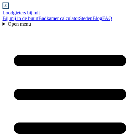
Loodgieters bij mij
Bij mij in de buurt
Badkamer calculator
Steden
Blog
FAQ
Open menu