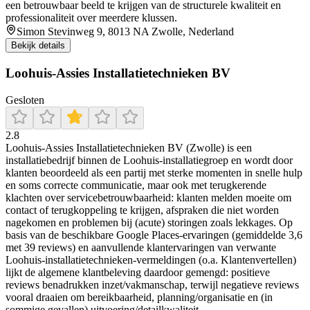
een betrouwbaar beeld te krijgen van de structurele kwaliteit en
professionaliteit over meerdere klussen.
Simon Stevinweg 9, 8013 NA Zwolle, Nederland
Bekijk details
Loohuis-Assies Installatietechnieken BV
Gesloten
2.8
Loohuis-Assies Installatietechnieken BV (Zwolle) is een
installatiebedrijf binnen de Loohuis-installatiegroep en wordt door
klanten beoordeeld als een partij met sterke momenten in snelle hulp
en soms correcte communicatie, maar ook met terugkerende
klachten over servicebetrouwbaarheid: klanten melden moeite om
contact of terugkoppeling te krijgen, afspraken die niet worden
nagekomen en problemen bij (acute) storingen zoals lekkages. Op
basis van de beschikbare Google Places-ervaringen (gemiddelde 3,6
met 39 reviews) en aanvullende klantervaringen van verwante
Loohuis-installatietechnieken-vermeldingen (o.a. Klantenvertellen)
lijkt de algemene klantbeleving daardoor gemengd: positieve
reviews benadrukken inzet/vakmanschap, terwijl negatieve reviews
vooral draaien om bereikbaarheid, planning/organisatie en (in
sommige gevallen) uitvoering/detailkwaliteit.