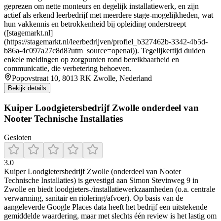
geprezen om nette monteurs en degelijk installatiewerk, en zijn
actief als erkend leerbedrijf met meerdere stage‑mogelijkheden, wat
hun vakkennis en betrokkenheid bij opleiding onderstreept
([stagemarkt.nl]
(https://stagemarkt.nl/leerbedrijven/profiel_b327462b-3342-4b5d-
b86a-4c097a27c8d8?utm_source=openai)). Tegelijkertijd duiden
enkele meldingen op zorgpunten rond bereikbaarheid en
communicatie, die verbetering behoeven.
Popovstraat 10, 8013 RK Zwolle, Nederland
Bekijk details
Kuiper Loodgietersbedrijf Zwolle onderdeel van
Nooter Technische Installaties
Gesloten
3.0
Kuiper Loodgietersbedrijf Zwolle (onderdeel van Nooter
Technische Installaties) is gevestigd aan Simon Stevinweg 9 in
Zwolle en biedt loodgieters-/installatiewerkzaamheden (o.a. centrale
verwarming, sanitair en riolering/afvoer). Op basis van de
aangeleverde Google Places data heeft het bedrijf een uitstekende
gemiddelde waardering, maar met slechts één review is het lastig om