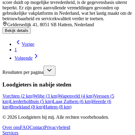
score duidt op mogelijke tevredenheid, is de gegevensbasis uiterst
beperkt. Er zijn geen aanvullende vermeldingen gevonden op
gebruikelijke vakplatforms in Nederland, wat het lastig maakt om de
betrouwbaarheid en servicekwaliteit verder te toetsen.
Geldersedijk 41, 8051 SB Hattem, Nederland
Bekijk details
Vorige
1
Volgende
Resultaten per pagina
Loodgieters in nabije steden
Vorchten
(
2
km)
Wijhe
(
3
km)
Wapenveld
(
4
km)
Veessen
(
5
km)
Lierderholthuis
(
5
km)
Laag Zuthem
(
6
km)
Heerde
(
6
km)
Broekland
(
8
km)
Hattem
(
8
km)
©
2026
Loodgieters bij mij. Alle rechten voorbehouden.
Over ons
FAQ
Contact
Privacybeleid
Services