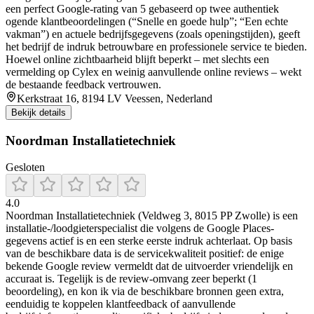
een perfect Google-rating van 5 gebaseerd op twee authentiek
ogende klantbeoordelingen (“Snelle en goede hulp”; “Een echte
vakman”) en actuele bedrijfsgegevens (zoals openingstijden), geeft
het bedrijf de indruk betrouwbare en professionele service te bieden.
Hoewel online zichtbaarheid blijft beperkt – met slechts een
vermelding op Cylex en weinig aanvullende online reviews – wekt
de bestaande feedback vertrouwen.
Kerkstraat 16, 8194 LV Veessen, Nederland
Bekijk details
Noordman Installatietechniek
Gesloten
4.0
Noordman Installatietechniek (Veldweg 3, 8015 PP Zwolle) is een
installatie-/loodgieterspecialist die volgens de Google Places-
gegevens actief is en een sterke eerste indruk achterlaat. Op basis
van de beschikbare data is de servicekwaliteit positief: de enige
bekende Google review vermeldt dat de uitvoerder vriendelijk en
accuraat is. Tegelijk is de review-omvang zeer beperkt (1
beoordeling), en kon ik via de beschikbare bronnen geen extra,
eenduidig te koppelen klantfeedback of aanvullende