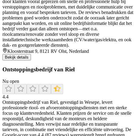
door klanten vooral geprezen om snelle en professionele hulp bij
verstoppingen en rioolproblemen, met duidelijke communicatie over
planning en vooraf besproken tarieven. De reviews benadrukken dat
problemen goed worden onderzocht zodat de oorzaak later gericht
aangepakt kan worden, en uit online bedrijfsinformatie blijkt dat het
bedrijf verder gaat dan alleen ontstopen—met o.a.
rioolcamera/renovatie zonder veel sloop en diverse
installatietechnische werkzaamheden (CV/water/gas/elektra, en ook
dak- en gootgerelateerde diensten).
Kloosterstraat 9, 8121 RV Olst, Nederland
Bekijk details
Ontstoppingsbedrijf van Riel
Nu open
4.4
Ontstoppingsbedrijf van Riel, gevestigd in Wesepe, levert
professionele riool- en afvoerontstoppingsdiensten met een sterke
focus op klanttevredenheid. Klanten prijzen de service om de snelle
responstijd, deskundigheid van de monteurs en heldere
diagnosestelling. Men verwijst naar redelijke en transparante
tarieven, in combinatie met vriendelijke en efficiënte uitvoering. De
Google-score van 4.4 (87 reviews) weerspiegelt breed gedragen