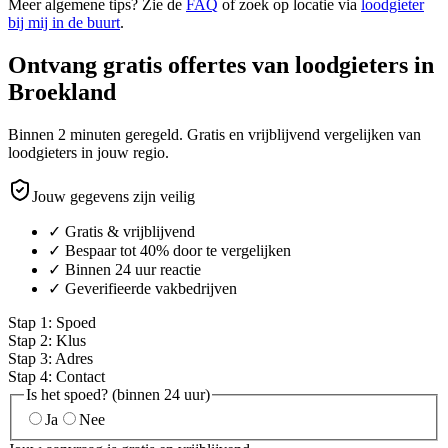
Meer algemene tips? Zie de
FAQ
of zoek op locatie via
loodgieter
bij mij in de buurt
.
Ontvang gratis offertes van loodgieters in
Broekland
Binnen 2 minuten geregeld. Gratis en vrijblijvend vergelijken van
loodgieters in jouw regio.
Jouw gegevens zijn veilig
✓ Gratis & vrijblijvend
✓ Bespaar tot 40% door te vergelijken
✓ Binnen 24 uur reactie
✓ Geverifieerde vakbedrijven
Stap
1
:
Spoed
Stap
2
:
Klus
Stap
3
:
Adres
Stap
4
:
Contact
Is het spoed? (binnen 24 uur)
Ja
Nee