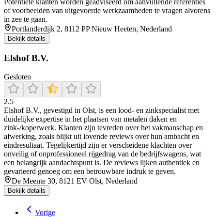
Potentiële klanten worden geadviseerd om aanvullende referenties
of voorbeelden van uitgevoerde werkzaamheden te vragen alvorens
in zee te gaan.
Portlanderdijk 2, 8112 PP Nieuw Heeten, Nederland
Bekijk details
Elshof B.V.
Gesloten
2.5
Elshof B.V., gevestigd in Olst, is een lood‑ en zinkspecialist met
duidelijke expertise in het plaatsen van metalen daken en
zink-/koperwerk. Klanten zijn tevreden over het vakmanschap en
afwerking, zoals blijkt uit lovende reviews over hun ambacht en
eindresultaat. Tegelijkertijd zijn er verscheidene klachten over
onveilig of onprofessioneel rijgedrag van de bedrijfswagens, wat
een belangrijk aandachtspunt is. De reviews lijken authentiek en
gevarieerd genoeg om een betrouwbare indruk te geven.
De Meente 30, 8121 EV Olst, Nederland
Bekijk details
Vorige