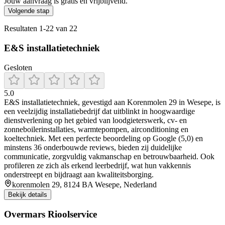
Jouw aanvraag is gratis en vrijblijvend.
Volgende stap
Resultaten
1
-
22
van
22
E&S installatietechniek
Gesloten
5.0
E&S installatietechniek, gevestigd aan Korenmolen 29 in Wesepe, is
een veelzijdig installatiebedrijf dat uitblinkt in hoogwaardige
dienstverlening op het gebied van loodgieterswerk, cv- en
zonneboilerinstallaties, warmtepompen, airconditioning en
koeltechniek. Met een perfecte beoordeling op Google (5,0) en
minstens 36 onderbouwde reviews, bieden zij duidelijke
communicatie, zorgvuldig vakmanschap en betrouwbaarheid. Ook
profileren ze zich als erkend leerbedrijf, wat hun vakkennis
onderstreept en bijdraagt aan kwaliteitsborging.
korenmolen 29, 8124 BA Wesepe, Nederland
Bekijk details
Overmars Rioolservice