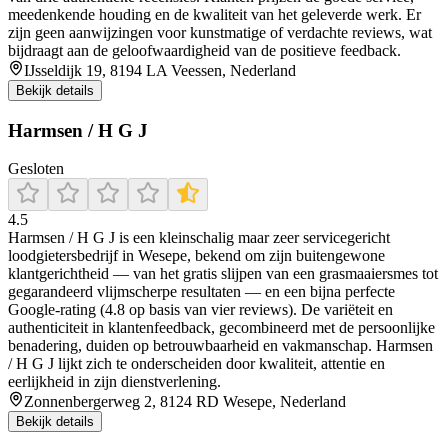
meedenkende houding en de kwaliteit van het geleverde werk. Er
zijn geen aanwijzingen voor kunstmatige of verdachte reviews, wat
bijdraagt aan de geloofwaardigheid van de positieve feedback.
IJsseldijk 19, 8194 LA Veessen, Nederland
Bekijk details
Harmsen / H G J
Gesloten
4.5
Harmsen / H G J is een kleinschalig maar zeer servicegericht
loodgietersbedrijf in Wesepe, bekend om zijn buitengewone
klantgerichtheid — van het gratis slijpen van een grasmaaiersmes tot
gegarandeerd vlijmscherpe resultaten — en een bijna perfecte
Google‑rating (4.8 op basis van vier reviews). De variëteit en
authenticiteit in klantenfeedback, gecombineerd met de persoonlijke
benadering, duiden op betrouwbaarheid en vakmanschap. Harmsen
/ H G J lijkt zich te onderscheiden door kwaliteit, attentie en
eerlijkheid in zijn dienstverlening.
Zonnenbergerweg 2, 8124 RD Wesepe, Nederland
Bekijk details