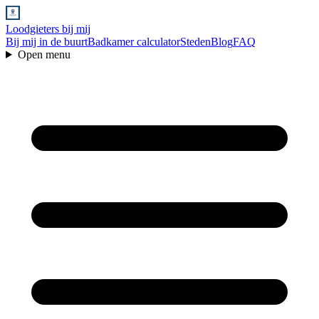
Loodgieters bij mij
Bij mij in de buurt
Badkamer calculator
Steden
Blog
FAQ
Open menu