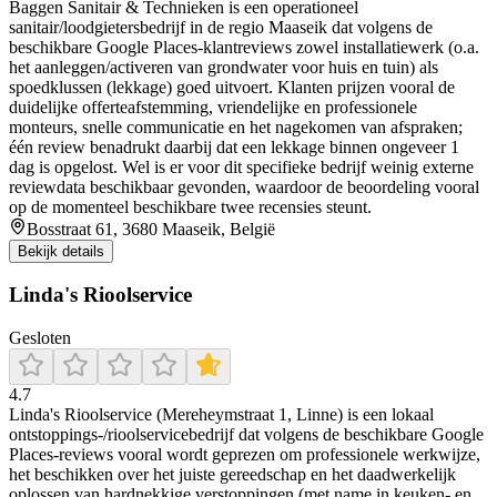
Baggen Sanitair & Technieken is een operationeel
sanitair/loodgietersbedrijf in de regio Maaseik dat volgens de
beschikbare Google Places-klantreviews zowel installatiewerk (o.a.
het aanleggen/activeren van grondwater voor huis en tuin) als
spoedklussen (lekkage) goed uitvoert. Klanten prijzen vooral de
duidelijke offerteafstemming, vriendelijke en professionele
monteurs, snelle communicatie en het nagekomen van afspraken;
één review benadrukt daarbij dat een lekkage binnen ongeveer 1
dag is opgelost. Wel is er voor dit specifieke bedrijf weinig externe
reviewdata beschikbaar gevonden, waardoor de beoordeling vooral
op de momenteel beschikbare twee recensies steunt.
Bosstraat 61, 3680 Maaseik, België
Bekijk details
Linda's Rioolservice
Gesloten
4.7
Linda's Rioolservice (Mereheymstraat 1, Linne) is een lokaal
ontstoppings-/rioolservicebedrijf dat volgens de beschikbare Google
Places-reviews vooral wordt geprezen om professionele werkwijze,
het beschikken over het juiste gereedschap en het daadwerkelijk
oplossen van hardnekkige verstoppingen (met name in keuken- en