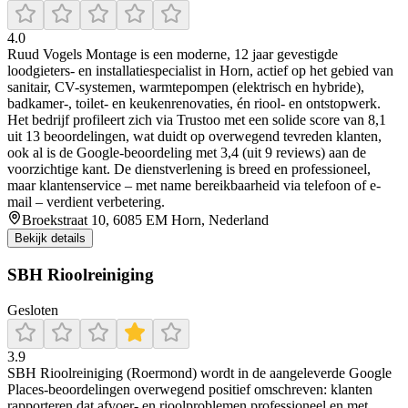
4.0
Ruud Vogels Montage is een moderne, 12 jaar gevestigde
loodgieters- en installatiespecialist in Horn, actief op het gebied van
sanitair, CV-systemen, warmtepompen (elektrisch en hybride),
badkamer-, toilet- en keukenrenovaties, én riool- en ontstopwerk.
Het bedrijf profileert zich via Trustoo met een solide score van 8,1
uit 13 beoordelingen, wat duidt op overwegend tevreden klanten,
ook al is de Google-beoordeling met 3,4 (uit 9 reviews) aan de
voorzichtige kant. De dienstverlening is breed en professioneel,
maar klantenservice – met name bereikbaarheid via telefoon of e-
mail – verdient verbetering.
Broekstraat 10, 6085 EM Horn, Nederland
Bekijk details
SBH Rioolreiniging
Gesloten
3.9
SBH Rioolreiniging (Roermond) wordt in de aangeleverde Google
Places-beoordelingen overwegend positief omschreven: klanten
rapporteren dat afvoer- en rioolproblemen professioneel en met