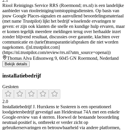
2.1
Riool Reinigings Service RRS (Roermond; rrs.nl) is een landelijke
aanbieder van rioolreiniging/ontstoppingsdiensten. Op basis van
jouw Google Places-signalen en aanvullend beoordelingsmateriaal
(met name Trustpilot) lijkt het bedrijf wisselende ervaringen te
geven: er zijn ook klanten die snelle en kundige hulp ervaren, maar
er komen tegelijk meerdere meldingen terug over herhaalde inzet
zonder blijvend resultaat, discussies over garantie, klachten over
communicatie en (tarief)transparantie/afspraken die niet worden
nagekomen. ([nl.trustpilot.com]
(https://nl.trustpilot.com/review/rrs.nl?utm_source=openai))
Thomas Alva Edisonweg 9, 6045 GN Roermond, Nederland
Bekijk details
installatiebedrijf
Gesloten
2.0
Installatiebedrijf J. Hurxkens te Susteren is een operationeel
loodgietersbedrijf gevestigd aan Heidestraat 74A met een enkele
Google-review van 4 sterren. Hoewel de bestaande beoordeling
neutraal-positief is, ontbreekt er verder zicht op
gebruikerservaringen en betrouwbaarheid via andere platformen,