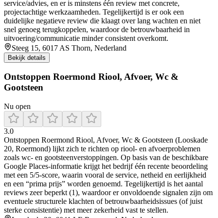
service/advies, en er is minstens één review met concrete,
projectachtige werkzaamheden. Tegelijkertijd is er ook een
duidelijke negatieve review die klaagt over lang wachten en niet
snel genoeg terugkoppelen, waardoor de betrouwbaarheid in
uitvoering/communicatie minder consistent overkomt.
Steeg 15, 6017 AS Thorn, Nederland
Bekijk details
Ontstoppen Roermond Riool, Afvoer, Wc &
Gootsteen
Nu open
3.0
Ontstoppen Roermond Riool, Afvoer, Wc & Gootsteen (Looskade
20, Roermond) lijkt zich te richten op riool- en afvoerproblemen
zoals wc- en gootsteenverstoppingen. Op basis van de beschikbare
Google Places-informatie krijgt het bedrijf één recente beoordeling
met een 5/5-score, waarin vooral de service, netheid en eerlijkheid
en een “prima prijs” worden genoemd. Tegelijkertijd is het aantal
reviews zeer beperkt (1), waardoor er onvoldoende signalen zijn om
eventuele structurele klachten of betrouwbaarheidsissues (of juist
sterke consistentie) met meer zekerheid vast te stellen.