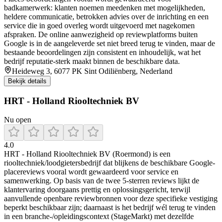
badkamerwerk: klanten noemen meedenken met mogelijkheden,
heldere communicatie, betrokken advies over de inrichting en een
service die in goed overleg wordt uitgevoerd met nagekomen
afspraken. De online aanwezigheid op reviewplatforms buiten
Google is in de aangeleverde set niet breed terug te vinden, maar de
bestaande beoordelingen zijn consistent en inhoudelijk, wat het
bedrijf reputatie-sterk maakt binnen de beschikbare data.
Heideweg 3, 6077 PK Sint Odiliënberg, Nederland
Bekijk details
HRT - Holland Riooltechniek BV
Nu open
4.0
HRT - Holland Riooltechniek BV (Roermond) is een
riooltechniek/loodgietersbedrijf dat blijkens de beschikbare Google-
placereviews vooral wordt gewaardeerd voor service en
samenwerking. Op basis van de twee 5-sterren reviews lijkt de
klantervaring doorgaans prettig en oplossingsgericht, terwijl
aanvullende openbare reviewbronnen voor deze specifieke vestiging
beperkt beschikbaar zijn; daarnaast is het bedrijf wél terug te vinden
in een branche-/opleidingscontext (StageMarkt) met dezelfde