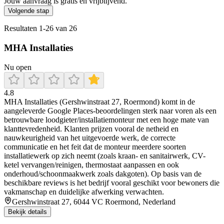
Jouw aanvraag is gratis en vrijblijvend.
Volgende stap
Resultaten
1
-
26
van
26
MHA Installaties
Nu open
4.8
MHA Installaties (Gershwinstraat 27, Roermond) komt in de
aangeleverde Google Places-beoordelingen sterk naar voren als een
betrouwbare loodgieter/installatiemonteur met een hoge mate van
klanttevredenheid. Klanten prijzen vooral de netheid en
nauwkeurigheid van het uitgevoerde werk, de correcte
communicatie en het feit dat de monteur meerdere soorten
installatiewerk op zich neemt (zoals kraan- en sanitairwerk, CV-
ketel vervangen/reinigen, thermostaat aanpassen en ook
onderhoud/schoonmaakwerk zoals dakgoten). Op basis van de
beschikbare reviews is het bedrijf vooral geschikt voor bewoners die
vakmanschap en duidelijke afwerking verwachten.
Gershwinstraat 27, 6044 VC Roermond, Nederland
Bekijk details