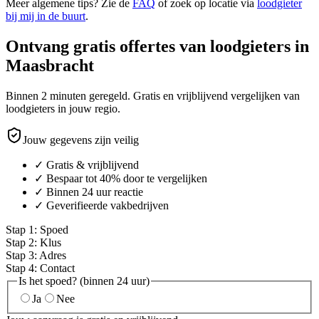
Meer algemene tips? Zie de
FAQ
of zoek op locatie via
loodgieter
bij mij in de buurt
.
Ontvang gratis offertes van loodgieters in
Maasbracht
Binnen 2 minuten geregeld. Gratis en vrijblijvend vergelijken van
loodgieters in jouw regio.
Jouw gegevens zijn veilig
✓ Gratis & vrijblijvend
✓ Bespaar tot 40% door te vergelijken
✓ Binnen 24 uur reactie
✓ Geverifieerde vakbedrijven
Stap
1
:
Spoed
Stap
2
:
Klus
Stap
3
:
Adres
Stap
4
:
Contact
Is het spoed? (binnen 24 uur)
Ja
Nee