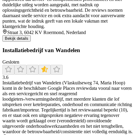
duidelijke uitleg worden aangepakt, met nadruk op
oplossingsgerichtheid en betrouwbaarheid. De reviews noemen
daarnaast snelle service en ook extra aandacht voor aanverwante
punten, wat de indruk geeft van een lokale vakman met
klantgerichte houding.
Straat 3, 6042 KV Roermond, Nederland
Bekijk details
Installatiebedrijf van Wandelen
Gesloten
3.6
Installatiebedrijf van Wandelen (Vlaskuilseweg 74, Maria Hoop)
komt in de beschikbare Google Places reviewdata vooral naar voren
als een servicegericht en snel reagerend
loodgieters-/verwarmingsbedrijf, met meerdere klanten die lof
uitspreken over ketelreparaties, onderhoud en communicatie richting
fabrikant/importeur. Tegelijkertijd is het reviewaantal beperkt (10),
en er staat ook een uitgesproken negatieve ervaring tegenover
waarin wordt geklaagd over (verondersteld) onvoldoende
uitgevoerde onderhoudswerkzaamheden en het niet terugbellen,
waardoor de betrouwbaarheid/consistentie niet volledig eenduidig is.