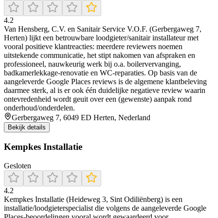
4.2
Van Hensberg, C.V. en Sanitair Service V.O.F. (Gerbergaweg 7,
Herten) lijkt een betrouwbare loodgieter/sanitair installateur met
vooral positieve klantreacties: meerdere reviewers noemen
uitstekende communicatie, het stipt nakomen van afspraken en
professioneel, nauwkeurig werk bij o.a. boilervervanging,
badkamerlekkage-renovatie en WC-reparaties. Op basis van de
aangeleverde Google Places reviews is de algemene klantbeleving
daarmee sterk, al is er ook één duidelijke negatieve review waarin
ontevredenheid wordt geuit over een (gewenste) aanpak rond
onderhoud/onderdelen.
Gerbergaweg 7, 6049 ED Herten, Nederland
Bekijk details
Kempkes Installatie
Gesloten
4.2
Kempkes Installatie (Heideweg 3, Sint Odiliënberg) is een
installatie/loodgieterspecialist die volgens de aangeleverde Google
Places-beoordelingen vooral wordt gewaardeerd voor