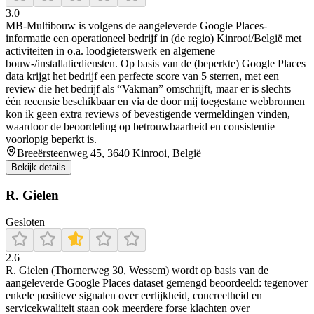
3.0
MB-Multibouw is volgens de aangeleverde Google Places-
informatie een operationeel bedrijf in (de regio) Kinrooi/België met
activiteiten in o.a. loodgieterswerk en algemene
bouw-/installatiediensten. Op basis van de (beperkte) Google Places
data krijgt het bedrijf een perfecte score van 5 sterren, met een
review die het bedrijf als “Vakman” omschrijft, maar er is slechts
één recensie beschikbaar en via de door mij toegestane webbronnen
kon ik geen extra reviews of bevestigende vermeldingen vinden,
waardoor de beoordeling op betrouwbaarheid en consistentie
voorlopig beperkt is.
Breeërsteenweg 45, 3640 Kinrooi, België
Bekijk details
R. Gielen
Gesloten
2.6
R. Gielen (Thornerweg 30, Wessem) wordt op basis van de
aangeleverde Google Places dataset gemengd beoordeeld: tegenover
enkele positieve signalen over eerlijkheid, concreetheid en
servicekwaliteit staan ook meerdere forse klachten over