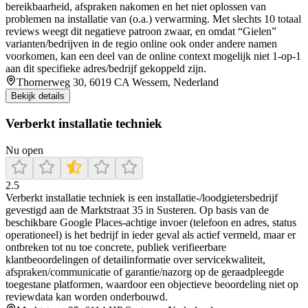
bereikbaarheid, afspraken nakomen en het niet oplossen van
problemen na installatie van (o.a.) verwarming. Met slechts 10 totaal
reviews weegt dit negatieve patroon zwaar, en omdat “Gielen”
varianten/bedrijven in de regio online ook onder andere namen
voorkomen, kan een deel van de online context mogelijk niet 1-op-1
aan dit specifieke adres/bedrijf gekoppeld zijn.
Thornerweg 30, 6019 CA Wessem, Nederland
Bekijk details
Verberkt installatie techniek
Nu open
2.5
Verberkt installatie techniek is een installatie-/loodgietersbedrijf
gevestigd aan de Marktstraat 35 in Susteren. Op basis van de
beschikbare Google Places-achtige invoer (telefoon en adres, status
operationeel) is het bedrijf in ieder geval als actief vermeld, maar er
ontbreken tot nu toe concrete, publiek verifieerbare
klantbeoordelingen of detailinformatie over servicekwaliteit,
afspraken/communicatie of garantie/nazorg op de geraadpleegde
toegestane platformen, waardoor een objectieve beoordeling niet op
reviewdata kan worden onderbouwd.