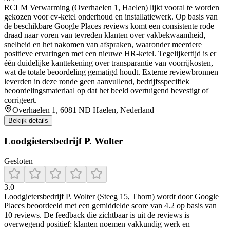
RCLM Verwarming (Overhaelen 1, Haelen) lijkt vooral te worden
gekozen voor cv-ketel onderhoud en installatiewerk. Op basis van
de beschikbare Google Places reviews komt een consistente rode
draad naar voren van tevreden klanten over vakbekwaamheid,
snelheid en het nakomen van afspraken, waaronder meerdere
positieve ervaringen met een nieuwe HR-ketel. Tegelijkertijd is er
één duidelijke kanttekening over transparantie van voorrijkosten,
wat de totale beoordeling gematigd houdt. Externe reviewbronnen
leverden in deze ronde geen aanvullend, bedrijfsspecifiek
beoordelingsmateriaal op dat het beeld overtuigend bevestigt of
corrigeert.
Overhaelen 1, 6081 ND Haelen, Nederland
Bekijk details
Loodgietersbedrijf P. Wolter
Gesloten
3.0
Loodgietersbedrijf P. Wolter (Steeg 15, Thorn) wordt door Google
Places beoordeeld met een gemiddelde score van 4.2 op basis van
10 reviews. De feedback die zichtbaar is uit de reviews is
overwegend positief: klanten noemen vakkundig werk en