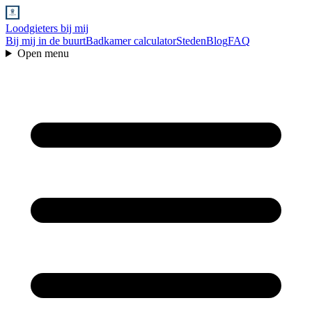
Loodgieters bij mij
Bij mij in de buurt
Badkamer calculator
Steden
Blog
FAQ
Open menu