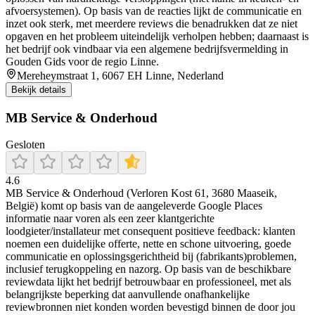
afvoersystemen). Op basis van de reacties lijkt de communicatie en
inzet ook sterk, met meerdere reviews die benadrukken dat ze niet
opgaven en het probleem uiteindelijk verholpen hebben; daarnaast is
het bedrijf ook vindbaar via een algemene bedrijfsvermelding in
Gouden Gids voor de regio Linne.
Mereheymstraat 1, 6067 EH Linne, Nederland
Bekijk details
MB Service & Onderhoud
Gesloten
4.6
MB Service & Onderhoud (Verloren Kost 61, 3680 Maaseik,
België) komt op basis van de aangeleverde Google Places
informatie naar voren als een zeer klantgerichte
loodgieter/installateur met consequent positieve feedback: klanten
noemen een duidelijke offerte, nette en schone uitvoering, goede
communicatie en oplossingsgerichtheid bij (fabrikants)problemen,
inclusief terugkoppeling en nazorg. Op basis van de beschikbare
reviewdata lijkt het bedrijf betrouwbaar en professioneel, met als
belangrijkste beperking dat aanvullende onafhankelijke
reviewbronnen niet konden worden bevestigd binnen de door jou