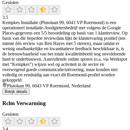
Gesloten
3.5
Kempkes Installatie (Plutolaan 99, 6043 VP Roermond) is een
operationeel installatie-/loodgietersbedrijf met volgens de Google
Places-gegevens een 5/5 beoordeling op basis van 1 klantreview. Op
basis van die beperkte reviewdata lijkt de klantervaring positief (ten
minste één review van Ben Hayes met 5 sterren), maar omdat er
weinig onafhankelijke en kwantitatieve feedback beschikbaar is, is
de betrouwbaarheid van het totale kwaliteitsbeeld nog onvoldoende
hard te onderbouwen. Aanvullende online sporen (o.a. via Werkspot
met “Kempkes”) wijzen wel op activiteit in de sector en
overwegend goede communicatie/uitvoering, maar konden niet
volledig en eenduidig aan exact dit Roermond-profiel worden
gekoppeld.
Plutolaan 99, 6043 VP Roermond, Nederland
Bekijk details
Rclm Verwarming
Gesloten
3.4