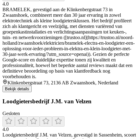
4.0
BRAMELEK, gevestigd aan de Klinkenbergstraat 73 in
Zwaanshoek, combineert meer dan 30 jaar ervaring in zowel
elektrotechniek als kleine loodgietersklussen. Het bedrijf profileert
zich als klantgericht en veelzijdig, met diensten variërend van
groepenkastinstallaties en verlichtingsaanpassingen tot keuken-,
tuin- en netwerkvoorzieningen ([trustoo.nl](https://trustoo.nl/noord-
holland/zwaanshoek/elektricien/bramelek-electra-en-loodgieter-een-
oplossing-voor-ieder-probleem-in-elektra-en-klein-loodgieter-met-
30-jaar-werk-ervaring/?utm_source=openai)). Gezien de perfecte
Google-score en duidelijke expertise tonen zij kwaliteit en
professionaliteit, hoewel het beperkte aantal reviews maakt dat een
definitieve beoordeling op basis van klantfeedback nog
voorbehouden is.
Klinkenbergstraat 73, 2136 AB Zwaanshoek, Nederland
Bekijk details
Loodgietersbedrijf J.M. van Velzen
Gesloten
4.0
Loodgietersbedrijf J.M. van Velzen, gevestigd in Sassenheim, scoort