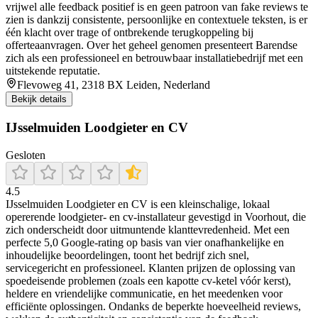
vrijwel alle feedback positief is en geen patroon van fake reviews te
zien is dankzij consistente, persoonlijke en contextuele teksten, is er
één klacht over trage of ontbrekende terugkoppeling bij
offerteaanvragen. Over het geheel genomen presenteert Barendse
zich als een professioneel en betrouwbaar installatiebedrijf met een
uitstekende reputatie.
Flevoweg 41, 2318 BX Leiden, Nederland
Bekijk details
IJsselmuiden Loodgieter en CV
Gesloten
4.5
IJsselmuiden Loodgieter en CV is een kleinschalige, lokaal
opererende loodgieter- en cv-installateur gevestigd in Voorhout, die
zich onderscheidt door uitmuntende klanttevredenheid. Met een
perfecte 5,0 Google-rating op basis van vier onafhankelijke en
inhoudelijke beoordelingen, toont het bedrijf zich snel,
servicegericht en professioneel. Klanten prijzen de oplossing van
spoedeisende problemen (zoals een kapotte cv-ketel vóór kerst),
heldere en vriendelijke communicatie, en het meedenken voor
efficiënte oplossingen. Ondanks de beperkte hoeveelheid reviews,