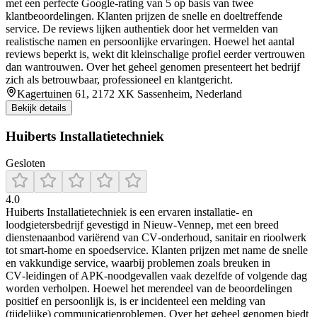
met een perfecte Google-rating van 5 op basis van twee
klantbeoordelingen. Klanten prijzen de snelle en doeltreffende
service. De reviews lijken authentiek door het vermelden van
realistische namen en persoonlijke ervaringen. Hoewel het aantal
reviews beperkt is, wekt dit kleinschalige profiel eerder vertrouwen
dan wantrouwen. Over het geheel genomen presenteert het bedrijf
zich als betrouwbaar, professioneel en klantgericht.
Kagertuinen 61, 2172 XK Sassenheim, Nederland
Bekijk details
Huiberts Installatietechniek
Gesloten
4.0
Huiberts Installatietechniek is een ervaren installatie- en
loodgietersbedrijf gevestigd in Nieuw-Vennep, met een breed
dienstenaanbod variërend van CV‑onderhoud, sanitair en rioolwerk
tot smart‑home en spoedservice. Klanten prijzen met name de snelle
en vakkundige service, waarbij problemen zoals breuken in
CV‑leidingen of APK‑noodgevallen vaak dezelfde of volgende dag
worden verholpen. Hoewel het merendeel van de beoordelingen
positief en persoonlijk is, is er incidenteel een melding van
(tijdelijke) communicatieproblemen. Over het geheel genomen biedt