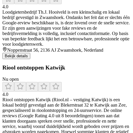
4.0
Loodgietersbedrijf Th.J. Hooiveld is een kleinschalig en lokaal
bedrijf gevestigd in Zwaanshoek. Ondanks het feit dat er slechts één
Google‑review beschikbaar is, is deze lovend over de snelle service.
Er zijn geen aanwijzingen voor fake reviews en de
bedrijfsvermelding is volledig, inclusief contactinformatie. Op basis
van beperkte feedback lijkt het een betrouwbare, professionele optie
voor loodgieterswerk.
Noppenstraat 56, 2136 AJ Zwaanshoek, Nederland
Bekijk details
Riool ontstoppen Katwijk
Nu open
4.0
Riool ontstoppen Katwijk (Riool.nl – vestiging Katwijk) is een
lokaal bedrijf gevestigd aan de Blekerstraat 32 te Katwijk aan Zee,
gespecialiseerd in rioolontstopping en 24-uursservice. De online
reviews (Google Rating 4.0 uit 8 beoordelingen) tonen aan dat
klanten doorgaans spreken over snelle, professionele en nette
service, waarbij vooraf duidelijkheid wordt geboden over prijzen en
afspraken worden nagekomen. Hoewel sommige klanten de relatief