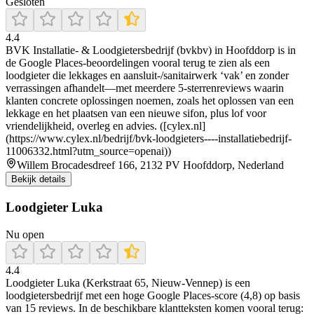
Gesloten
4.4
BVK Installatie- & Loodgietersbedrijf (bvkbv) in Hoofddorp is in
de Google Places-beoordelingen vooral terug te zien als een
loodgieter die lekkages en aansluit-/sanitairwerk ‘vak’ en zonder
verrassingen afhandelt—met meerdere 5-sterrenreviews waarin
klanten concrete oplossingen noemen, zoals het oplossen van een
lekkage en het plaatsen van een nieuwe sifon, plus lof voor
vriendelijkheid, overleg en advies. ([cylex.nl]
(https://www.cylex.nl/bedrijf/bvk-loodgieters----installatiebedrijf-
11006332.html?utm_source=openai))
Willem Brocadesdreef 166, 2132 PV Hoofddorp, Nederland
Bekijk details
Loodgieter Luka
Nu open
4.4
Loodgieter Luka (Kerkstraat 65, Nieuw-Vennep) is een
loodgietersbedrijf met een hoge Google Places-score (4,8) op basis
van 15 reviews. In de beschikbare klantteksten komen vooral terug: