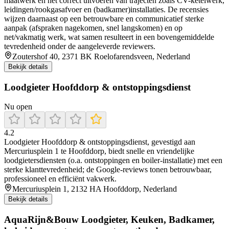
maatwerk en het correct uitvoeren van trajecten zoals CV-ketelwerk,
leidingen/rookgasafvoer en (badkamer)installaties. De recensies
wijzen daarnaast op een betrouwbare en communicatief sterke
aanpak (afspraken nagekomen, snel langskomen) en op
net/vakmatig werk, wat samen resulteert in een bovengemiddelde
tevredenheid onder de aangeleverde reviewers.
Zoutershof 40, 2371 BK Roelofarendsveen, Nederland
Bekijk details
Loodgieter Hoofddorp & ontstoppingsdienst
Nu open
4.2
Loodgieter Hoofddorp & ontstoppingsdienst, gevestigd aan
Mercuriusplein 1 te Hoofddorp, biedt snelle en vriendelijke
loodgietersdiensten (o.a. ontstoppingen en boiler-installatie) met een
sterke klanttevredenheid; de Google-reviews tonen betrouwbaar,
professioneel en efficiënt vakwerk.
Mercuriusplein 1, 2132 HA Hoofddorp, Nederland
Bekijk details
AquaRijn&Bouw Loodgieter, Keuken, Badkamer,