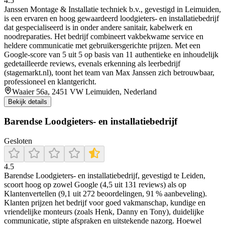
4.5
Janssen Montage & Installatie techniek b.v., gevestigd in Leimuiden,
is een ervaren en hoog gewaardeerd loodgieters- en installatiebedrijf
dat gespecialiseerd is in onder andere sanitair, kabelwerk en
noodreparaties. Het bedrijf combineert vakbekwame service en
heldere communicatie met gebruikersgerichte prijzen. Met een
Google-score van 5 uit 5 op basis van 11 authentieke en inhoudelijk
gedetailleerde reviews, evenals erkenning als leerbedrijf
(stagemarkt.nl), toont het team van Max Janssen zich betrouwbaar,
professioneel en klantgericht.
Waaier 56a, 2451 VW Leimuiden, Nederland
Bekijk details
Barendse Loodgieters- en installatiebedrijf
Gesloten
4.5
Barendse Loodgieters‑ en installatiebedrijf, gevestigd te Leiden,
scoort hoog op zowel Google (4,5 uit 131 reviews) als op
Klantenvertellen (9,1 uit 272 beoordelingen, 91 % aanbeveling).
Klanten prijzen het bedrijf voor goed vakmanschap, kundige en
vriendelijke monteurs (zoals Henk, Danny en Tony), duidelijke
communicatie, stipte afspraken en uitstekende nazorg. Hoewel