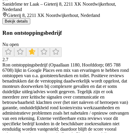
Sanidrõme ter Laak – Gieterij 8, 2211 XK Noordwijkerhout,
Nederland
Gieterij 8, 2211 XK Noordwijkerhout, Nederland
Bekijk details
Ron ontstoppingsbedrijf
Nu open
2.7
Ron ontstoppingsbedrijf (Opaallaan 1180, Hoofddorp; 085 788
6708) lijkt in Google Places een mix van ervaringen te hebben rond
ontstoppen van o.a. gootsteen/keuken en toilet. Positieve reviews
benadrukken dat de verstopping daadwerkelijk wordt opgelost, dat
monteurs doorwerken bij complexere gevallen en dat er soms
duidelijke uitleg/advies wordt gegeven. Tegelijk zijn er ook
meerdere zeer kritische signalen over communicatie en
betrouwbaarheid: klachten over (het niet naleven of herroepen van)
garantie, onduidelijkheid rond kosten/extra werkzaamheden en
administratieve problemen zoals het nabetalen / opnieuw ontvangen
van een rekening. Externe verifieerbare extra reviews voor dit
specifieke bedrijf konden in de beschikbare zoekresultaten niet
eenduidig worden vastgesteld; daardoor blijft de score vooral