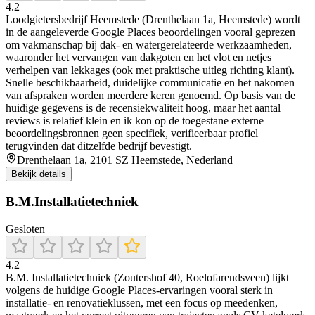
4.2
Loodgietersbedrijf Heemstede (Drenthelaan 1a, Heemstede) wordt
in de aangeleverde Google Places beoordelingen vooral geprezen
om vakmanschap bij dak- en watergerelateerde werkzaamheden,
waaronder het vervangen van dakgoten en het vlot en netjes
verhelpen van lekkages (ook met praktische uitleg richting klant).
Snelle beschikbaarheid, duidelijke communicatie en het nakomen
van afspraken worden meerdere keren genoemd. Op basis van de
huidige gegevens is de recensiekwaliteit hoog, maar het aantal
reviews is relatief klein en ik kon op de toegestane externe
beoordelingsbronnen geen specifiek, verifieerbaar profiel
terugvinden dat ditzelfde bedrijf bevestigt.
Drenthelaan 1a, 2101 SZ Heemstede, Nederland
Bekijk details
B.M.Installatietechniek
Gesloten
4.2
B.M. Installatietechniek (Zoutershof 40, Roelofarendsveen) lijkt
volgens de huidige Google Places-ervaringen vooral sterk in
installatie- en renovatieklussen, met een focus op meedenken,