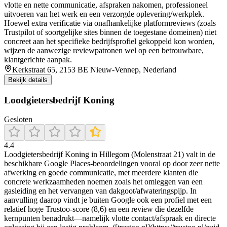
vlotte en nette communicatie, afspraken nakomen, professioneel
uitvoeren van het werk en een verzorgde oplevering/werkplek.
Hoewel extra verificatie via onafhankelijke platformreviews (zoals
Trustpilot of soortgelijke sites binnen de toegestane domeinen) niet
concreet aan het specifieke bedrijfsprofiel gekoppeld kon worden,
wijzen de aanwezige reviewpatronen wel op een betrouwbare,
klantgerichte aanpak.
Kerkstraat 65, 2153 BE Nieuw-Vennep, Nederland
Bekijk details
Loodgietersbedrijf Koning
Gesloten
4.4
Loodgietersbedrijf Koning in Hillegom (Molenstraat 21) valt in de
beschikbare Google Places-beoordelingen vooral op door zeer nette
afwerking en goede communicatie, met meerdere klanten die
concrete werkzaamheden noemen zoals het omleggen van een
gasleiding en het vervangen van dakgoot/afwateringspijp. In
aanvulling daarop vindt je buiten Google ook een profiel met een
relatief hoge Trustoo-score (8,6) en een review die dezelfde
kernpunten benadrukt—namelijk vlotte contact/afspraak en directe