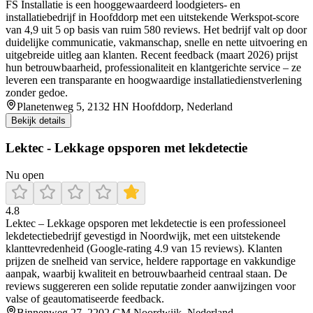
FS Installatie is een hooggewaardeerd loodgieters- en
installatiebedrijf in Hoofddorp met een uitstekende Werkspot-score
van 4,9 uit 5 op basis van ruim 580 reviews. Het bedrijf valt op door
duidelijke communicatie, vakmanschap, snelle en nette uitvoering en
uitgebreide uitleg aan klanten. Recent feedback (maart 2026) prijst
hun betrouwbaarheid, professionaliteit en klantgerichte service – ze
leveren een transparante en hoogwaardige installatiedienstverlening
zonder gedoe.
Planetenweg 5, 2132 HN Hoofddorp, Nederland
Bekijk details
Lektec - Lekkage opsporen met lekdetectie
Nu open
4.8
Lektec – Lekkage opsporen met lekdetectie is een professioneel
lekdetectiebedrijf gevestigd in Noordwijk, met een uitstekende
klanttevredenheid (Google-rating 4.9 van 15 reviews). Klanten
prijzen de snelheid van service, heldere rapportage en vakkundige
aanpak, waarbij kwaliteit en betrouwbaarheid centraal staan. De
reviews suggereren een solide reputatie zonder aanwijzingen voor
valse of geautomatiseerde feedback.
Binnenweg 27, 2202 GM Noordwijk, Nederland