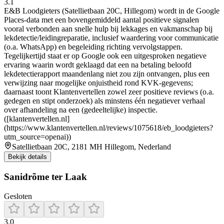
3.1
E&B Loodgieters (Satellietbaan 20C, Hillegom) wordt in de Google
Places-data met een bovengemiddeld aantal positieve signalen
vooral verbonden aan snelle hulp bij lekkages en vakmanschap bij
lekdetectie/leidingreparatie, inclusief waardering voor communicatie
(o.a. WhatsApp) en begeleiding richting vervolgstappen.
Tegelijkertijd staat er op Google ook een uitgesproken negatieve
ervaring waarin wordt geklaagd dat een na betaling beloofd
lekdetectierapport maandenlang niet zou zijn ontvangen, plus een
verwijzing naar mogelijke onjuistheid rond KVK-gegevens;
daarnaast toont Klantenvertellen zowel zeer positieve reviews (o.a.
gedegen en stipt onderzoek) als minstens één negatiever verhaal
over afhandeling na een (gedeeltelijke) inspectie.
([klantenvertellen.nl]
(https://www.klantenvertellen.nl/reviews/1075618/eb_loodgieters?
utm_source=openai))
Satellietbaan 20C, 2181 MH Hillegom, Nederland
Bekijk details
Sanidrõme ter Laak
Gesloten
3.0