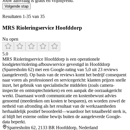
Jouw aanvraag is gratis en vrijblijvend.
Volgende stap
Resultaten
1
-
35
van
35
MRS Rioleringservice Hoofddorp
Nu open
5.0
MRS Rioleringservice Hoofddorp is een operationele
loodgieter/riolering-afbouwservice gevestigd in Hoofddorp
(Sparresholm 62) met een Google-rating van 5,0 uit 23 reviews
(aangeleverd). Op basis van de reviews komt het bedrijf consequent
naar voren als professioneel en servicegericht: klanten prijzen snelle
inzet, het gebruik van specialistische middelen (zoals camera-
inspectie en ontstoptechnieken) en een aanpak die oorzaakgericht
werkt. Daarnaast wordt communicatie en kostenbewust advies
genoemd (meedenken om kosten te besparen), en worden zowel de
netheid van afronding als het resultaat van de werkzaamheden
herhaaldelijk positief beoordeeld—waardoor het totaalbeeld sterk is,
al blijft het externe online bewijs buiten de aangeleverde Google-
data beperkt.
Sparresholm 62, 2133 BR Hoofddorp, Nederland