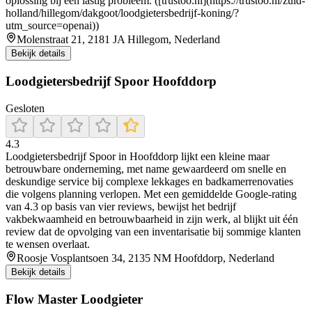
oplossing bij een lastig probleem. ([trustoo.nl](https://trustoo.nl/zuid-
holland/hillegom/dakgoot/loodgietersbedrijf-koning/?
utm_source=openai))
Molenstraat 21, 2181 JA Hillegom, Nederland
Bekijk details
Loodgietersbedrijf Spoor Hoofddorp
Gesloten
4.3
Loodgietersbedrijf Spoor in Hoofddorp lijkt een kleine maar
betrouwbare onderneming, met name gewaardeerd om snelle en
deskundige service bij complexe lekkages en badkamerrenovaties
die volgens planning verlopen. Met een gemiddelde Google-rating
van 4.3 op basis van vier reviews, bewijst het bedrijf
vakbekwaamheid en betrouwbaarheid in zijn werk, al blijkt uit één
review dat de opvolging van een inventarisatie bij sommige klanten
te wensen overlaat.
Roosje Vosplantsoen 34, 2135 NM Hoofddorp, Nederland
Bekijk details
Flow Master Loodgieter