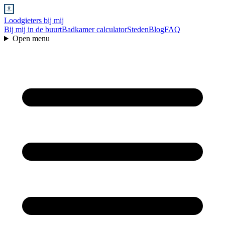
Loodgieters bij mij
Bij mij in de buurt
Badkamer calculator
Steden
Blog
FAQ
Open menu