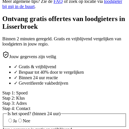
Meer algemene tips? Zie de
FAQ
of zoek op locatie via
loodgieter
bij mij in de buurt
.
Ontvang gratis offertes van loodgieters in
Lisserbroek
Binnen 2 minuten geregeld. Gratis en vrijblijvend vergelijken van
loodgieters in jouw regio.
Jouw gegevens zijn veilig
✓ Gratis & vrijblijvend
✓ Bespaar tot 40% door te vergelijken
✓ Binnen 24 uur reactie
✓ Geverifieerde vakbedrijven
Stap
1
:
Spoed
Stap
2
:
Klus
Stap
3
:
Adres
Stap
4
:
Contact
Is het spoed? (binnen 24 uur)
Ja
Nee