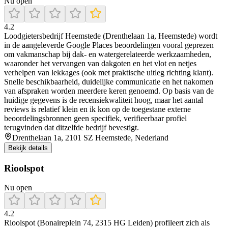
Nu open
4.2
Loodgietersbedrijf Heemstede (Drenthelaan 1a, Heemstede) wordt
in de aangeleverde Google Places beoordelingen vooral geprezen
om vakmanschap bij dak- en watergerelateerde werkzaamheden,
waaronder het vervangen van dakgoten en het vlot en netjes
verhelpen van lekkages (ook met praktische uitleg richting klant).
Snelle beschikbaarheid, duidelijke communicatie en het nakomen
van afspraken worden meerdere keren genoemd. Op basis van de
huidige gegevens is de recensiekwaliteit hoog, maar het aantal
reviews is relatief klein en ik kon op de toegestane externe
beoordelingsbronnen geen specifiek, verifieerbaar profiel
terugvinden dat ditzelfde bedrijf bevestigt.
Drenthelaan 1a, 2101 SZ Heemstede, Nederland
Bekijk details
Rioolspot
Nu open
4.2
Rioolspot (Bonaireplein 74, 2315 HG Leiden) profileert zich als