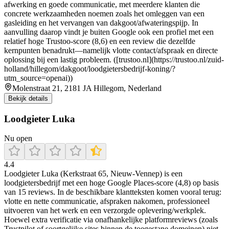
afwerking en goede communicatie, met meerdere klanten die
concrete werkzaamheden noemen zoals het omleggen van een
gasleiding en het vervangen van dakgoot/afwateringspijp. In
aanvulling daarop vindt je buiten Google ook een profiel met een
relatief hoge Trustoo-score (8,6) en een review die dezelfde
kernpunten benadrukt—namelijk vlotte contact/afspraak en directe
oplossing bij een lastig probleem. ([trustoo.nl](https://trustoo.nl/zuid-
holland/hillegom/dakgoot/loodgietersbedrijf-koning/?
utm_source=openai))
Molenstraat 21, 2181 JA Hillegom, Nederland
Bekijk details
Loodgieter Luka
Nu open
4.4
Loodgieter Luka (Kerkstraat 65, Nieuw-Vennep) is een
loodgietersbedrijf met een hoge Google Places-score (4,8) op basis
van 15 reviews. In de beschikbare klantteksten komen vooral terug:
vlotte en nette communicatie, afspraken nakomen, professioneel
uitvoeren van het werk en een verzorgde oplevering/werkplek.
Hoewel extra verificatie via onafhankelijke platformreviews (zoals
Trustpilot of soortgelijke sites binnen de toegestane domeinen) niet