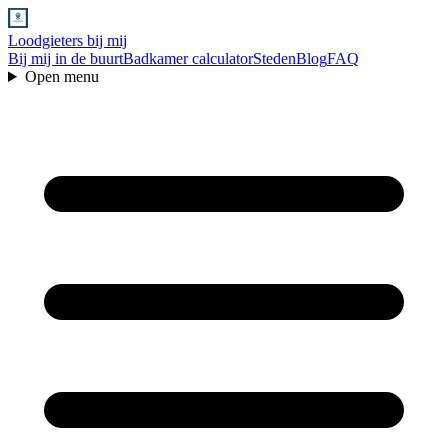
Loodgieters bij mij
Bij mij in de buurt
Badkamer calculator
Steden
Blog
FAQ
Open menu