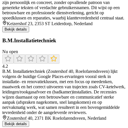
zijn persoonlijk en concreet, zonder opvallende patroon van
generieke teksten of verdachte gebruikersnamen. Dit wijst op een
betrouwbare en professionele dienstverlening, gericht op
spoedklussen en reparaties, waarbij klanttevredenheid centraal staat.
Keizershof 23, 2353 ST Leiderdorp, Nederland
Bekijk details
B.M.Installatietechniek
Nu open
4.2
B.M. Installatietechniek (Zoutershof 40, Roelofarendsveen) lijkt
volgens de huidige Google Places-ervaringen vooral sterk in
installatie- en renovatieklussen, met een focus op meedenken,
maatwerk en het correct uitvoeren van trajecten zoals CV-ketelwerk,
leidingen/rookgasafvoer en (badkamer)installaties. De recensies
wijzen daarnaast op een betrouwbare en communicatief sterke
aanpak (afspraken nagekomen, snel langskomen) en op
net/vakmatig werk, wat samen resulteert in een bovengemiddelde
tevredenheid onder de aangeleverde reviewers.
Zoutershof 40, 2371 BK Roelofarendsveen, Nederland
Bekijk details