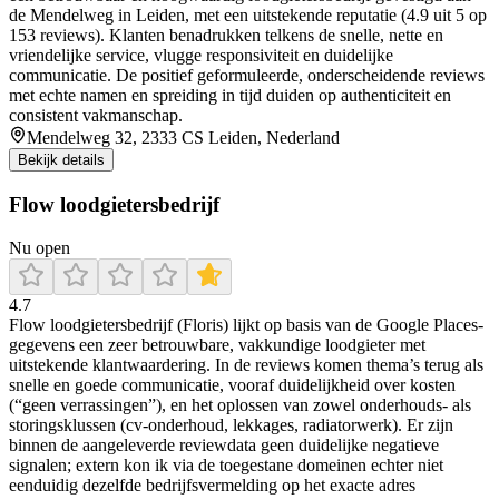
de Mendelweg in Leiden, met een uitstekende reputatie (4.9 uit 5 op
153 reviews). Klanten benadrukken telkens de snelle, nette en
vriendelijke service, vlugge responsiviteit en duidelijke
communicatie. De positief geformuleerde, onderscheidende reviews
met echte namen en spreiding in tijd duiden op authenticiteit en
consistent vakmanschap.
Mendelweg 32, 2333 CS Leiden, Nederland
Bekijk details
Flow loodgietersbedrijf
Nu open
4.7
Flow loodgietersbedrijf (Floris) lijkt op basis van de Google Places-
gegevens een zeer betrouwbare, vakkundige loodgieter met
uitstekende klantwaardering. In de reviews komen thema’s terug als
snelle en goede communicatie, vooraf duidelijkheid over kosten
(“geen verrassingen”), en het oplossen van zowel onderhouds- als
storingsklussen (cv-onderhoud, lekkages, radiatorwerk). Er zijn
binnen de aangeleverde reviewdata geen duidelijke negatieve
signalen; extern kon ik via de toegestane domeinen echter niet
eenduidig dezelfde bedrijfsvermelding op het exacte adres