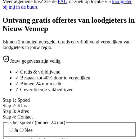
Meer algemene tips? Zie de
FAQ
of zoek op locatie via
loodgieter
bij mij in de buurt
.
Ontvang gratis offertes van loodgieters in
Nieuw Vennep
Binnen 2 minuten geregeld. Gratis en vrijblijvend vergelijken van
loodgieters in jouw regio.
Jouw gegevens zijn veilig
✓ Gratis & vrijblijvend
✓ Bespaar tot 40% door te vergelijken
✓ Binnen 24 uur reactie
✓ Geverifieerde vakbedrijven
Stap
1
:
Spoed
Stap
2
:
Klus
Stap
3
:
Adres
Stap
4
:
Contact
Is het spoed? (binnen 24 uur)
Ja
Nee