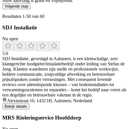
Jouw aanvraag is gratis en vrijblijvend.
Volgende stap
Resultaten
1
-
50
van
60
SDJ Installatie
Nu open
5.0
SDJ Installatie, gevestigd in Aalsmeer, is een kleinschalige, zeer
klantgerichte loodgieter/instalatiebedrijf onder leiding van Stefan de
Jong. Klanten waarderen zijn snelle en professionele werkwijze,
heldere communicatie, zorgvuldige afwerking en betrouwbare
prijsafspraken zonder verrassingen. Met consequent lovende
reviews over uiteenlopende klussen – van boilerinstallaties tot
verwarmingssystemen en reparaties – komt het bedrijf naar voren als
een degelijke en betrouwbare vakman in de regio.
Alexiastraat 10, 1432 HL Aalsmeer, Nederland
Bekijk details
MRS Rioleringservice Hoofddorp
Nu open