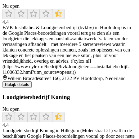
Nu open
4.4
BVK Installatie- & Loodgietersbedrijf (bvkbv) in Hoofddorp is in
de Google Places-beoordelingen vooral terug te zien als een
loodgieter die lekkages en aansluit-/sanitairwerk ‘vak’ en zonder
verrassingen afhandelt—met meerdere 5-sterrenreviews waarin
klanten concrete oplossingen noemen, zoals het oplossen van een
lekkage en het plaatsen van een nieuwe sifon, plus lof voor
vriendelijkheid, overleg en advies. ([cylex.nl]
(https://www.cylex.nl/bedrijf/bvk-loodgieters----installatiebedrijf-
11006332.html?utm_source=openai))
Willem Brocadesdreef 166, 2132 PV Hoofddorp, Nederland
Bekijk details
Loodgietersbedrijf Koning
Nu open
4.4
Loodgietersbedrijf Koning in Hillegom (Molenstraat 21) valt in de
beschikbare Google Places-beoordelingen vooral op door zeer nette