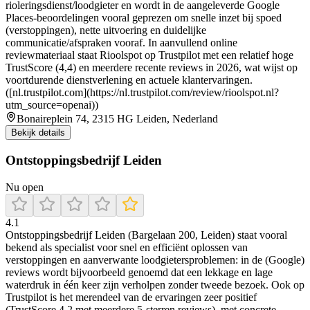
rioleringsdienst/loodgieter en wordt in de aangeleverde Google
Places-beoordelingen vooral geprezen om snelle inzet bij spoed
(verstoppingen), nette uitvoering en duidelijke
communicatie/afspraken vooraf. In aanvullend online
reviewmateriaal staat Rioolspot op Trustpilot met een relatief hoge
TrustScore (4,4) en meerdere recente reviews in 2026, wat wijst op
voortdurende dienstverlening en actuele klantervaringen.
([nl.trustpilot.com](https://nl.trustpilot.com/review/rioolspot.nl?
utm_source=openai))
Bonaireplein 74, 2315 HG Leiden, Nederland
Bekijk details
Ontstoppingsbedrijf Leiden
Nu open
4.1
Ontstoppingsbedrijf Leiden (Bargelaan 200, Leiden) staat vooral
bekend als specialist voor snel en efficiënt oplossen van
verstoppingen en aanverwante loodgietersproblemen: in de (Google)
reviews wordt bijvoorbeeld genoemd dat een lekkage en lage
waterdruk in één keer zijn verholpen zonder tweede bezoek. Ook op
Trustpilot is het merendeel van de ervaringen zeer positief
(TrustScore 4,2 met meerdere 5-sterren reviews), met concrete