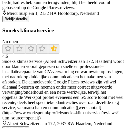
bedrijf/adres heb kunnen terugvinden, blijft het beeld vooral
gebaseerd op de Google Places-reviews.
Mercuriusplein 1, 2132 HA Hoofddorp, Nederland
Bekijk details
Snoeks klimaatservice
Nu open
4.6
Snoeks klimaatservice (Albert Schweitzerlaan 172, Haarlem) wordt
door klanten vooral geprezen om snelle en professionele
installatie/reparatie van CV/verwarming en warmwateroplossingen,
met nadruk op duidelijke communicatie en het nakomen van
afspraken. De aangeleverde Google Places reviews zijn vrijwel
allemaal 5-sterren en noemen onder meer correct uitgevoerde
vervanging/onderhoud en een nette werkwijze, terwijl het
opgehaalde Werkspot-profiel eveneens een 5/5 score toont met veel
recente, deels heel specifieke klantreacties over o.a. dezelfde-dag
service, vakmanschap en communicatie. ([werkspot.nl]
(https://www.werkspot.nl/profiel/snoeks-klimaatservice/reviews?
utm_source=openai))
Albert Schweitzerlaan 172, 2037 RW Haarlem, Nederland