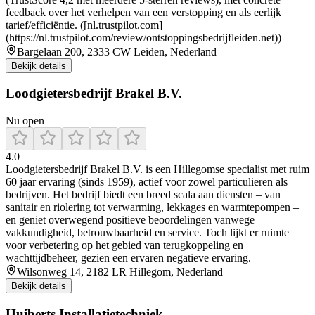
feedback over het verhelpen van een verstopping en als eerlijk
tarief/efficiëntie. ([nl.trustpilot.com]
(https://nl.trustpilot.com/review/ontstoppingsbedrijfleiden.net))
Bargelaan 200, 2333 CW Leiden, Nederland
Bekijk details
Loodgietersbedrijf Brakel B.V.
Nu open
4.0
Loodgietersbedrijf Brakel B.V. is een Hillegomse specialist met ruim
60 jaar ervaring (sinds 1959), actief voor zowel particulieren als
bedrijven. Het bedrijf biedt een breed scala aan diensten – van
sanitair en riolering tot verwarming, lekkages en warmtepompen –
en geniet overwegend positieve beoordelingen vanwege
vakkundigheid, betrouwbaarheid en service. Toch lijkt er ruimte
voor verbetering op het gebied van terugkoppeling en
wachttijdbeheer, gezien een ervaren negatieve ervaring.
Wilsonweg 14, 2182 LR Hillegom, Nederland
Bekijk details
Huiberts Installatietechniek