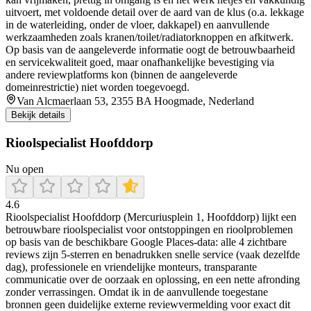
uitvoert, met voldoende detail over de aard van de klus (o.a. lekkage
in de waterleiding, onder de vloer, dakkapel) en aanvullende
werkzaamheden zoals kranen/toilet/radiatorknoppen en afkitwerk.
Op basis van de aangeleverde informatie oogt de betrouwbaarheid
en servicekwaliteit goed, maar onafhankelijke bevestiging via
andere reviewplatforms kon (binnen de aangeleverde
domeinrestrictie) niet worden toegevoegd.
Van Alcmaerlaan 53, 2355 BA Hoogmade, Nederland
Bekijk details
Rioolspecialist Hoofddorp
Nu open
4.6
Rioolspecialist Hoofddorp (Mercuriusplein 1, Hoofddorp) lijkt een
betrouwbare rioolspecialist voor ontstoppingen en rioolproblemen
op basis van de beschikbare Google Places-data: alle 4 zichtbare
reviews zijn 5-sterren en benadrukken snelle service (vaak dezelfde
dag), professionele en vriendelijke monteurs, transparante
communicatie over de oorzaak en oplossing, en een nette afronding
zonder verrassingen. Omdat ik in de aanvullende toegestane
bronnen geen duidelijke externe reviewvermelding voor exact dit