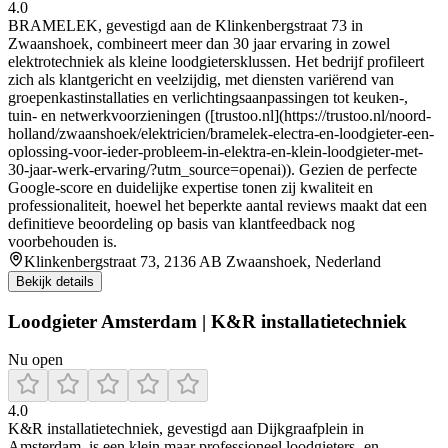
4.0
BRAMELEK, gevestigd aan de Klinkenbergstraat 73 in
Zwaanshoek, combineert meer dan 30 jaar ervaring in zowel
elektrotechniek als kleine loodgietersklussen. Het bedrijf profileert
zich als klantgericht en veelzijdig, met diensten variërend van
groepenkastinstallaties en verlichtingsaanpassingen tot keuken-,
tuin- en netwerkvoorzieningen ([trustoo.nl](https://trustoo.nl/noord-
holland/zwaanshoek/elektricien/bramelek-electra-en-loodgieter-een-
oplossing-voor-ieder-probleem-in-elektra-en-klein-loodgieter-met-
30-jaar-werk-ervaring/?utm_source=openai)). Gezien de perfecte
Google-score en duidelijke expertise tonen zij kwaliteit en
professionaliteit, hoewel het beperkte aantal reviews maakt dat een
definitieve beoordeling op basis van klantfeedback nog
voorbehouden is.
Klinkenbergstraat 73, 2136 AB Zwaanshoek, Nederland
Bekijk details
Loodgieter Amsterdam | K&R installatietechniek
Nu open
4.0
K&R installatietechniek, gevestigd aan Dijkgraafplein in
Amsterdam, is een klein maar professioneel loodgieters- en