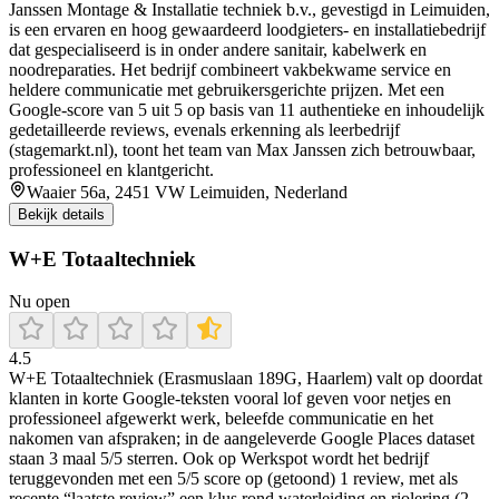
Janssen Montage & Installatie techniek b.v., gevestigd in Leimuiden,
is een ervaren en hoog gewaardeerd loodgieters- en installatiebedrijf
dat gespecialiseerd is in onder andere sanitair, kabelwerk en
noodreparaties. Het bedrijf combineert vakbekwame service en
heldere communicatie met gebruikersgerichte prijzen. Met een
Google-score van 5 uit 5 op basis van 11 authentieke en inhoudelijk
gedetailleerde reviews, evenals erkenning als leerbedrijf
(stagemarkt.nl), toont het team van Max Janssen zich betrouwbaar,
professioneel en klantgericht.
Waaier 56a, 2451 VW Leimuiden, Nederland
Bekijk details
W+E Totaaltechniek
Nu open
4.5
W+E Totaaltechniek (Erasmuslaan 189G, Haarlem) valt op doordat
klanten in korte Google-teksten vooral lof geven voor netjes en
professioneel afgewerkt werk, beleefde communicatie en het
nakomen van afspraken; in de aangeleverde Google Places dataset
staan 3 maal 5/5 sterren. Ook op Werkspot wordt het bedrijf
teruggevonden met een 5/5 score op (getoond) 1 review, met als
recente “laatste review” een klus rond waterleiding en riolering (2