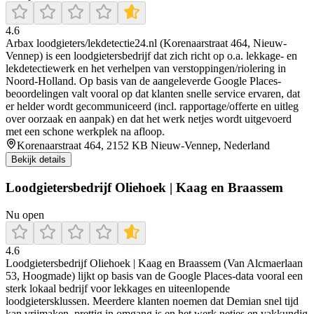
4.6
Arbax loodgieters/lekdetectie24.nl (Korenaarstraat 464, Nieuw-
Vennep) is een loodgietersbedrijf dat zich richt op o.a. lekkage- en
lekdetectiewerk en het verhelpen van verstoppingen/riolering in
Noord-Holland. Op basis van de aangeleverde Google Places-
beoordelingen valt vooral op dat klanten snelle service ervaren, dat
er helder wordt gecommuniceerd (incl. rapportage/offerte en uitleg
over oorzaak en aanpak) en dat het werk netjes wordt uitgevoerd
met een schone werkplek na afloop.
Korenaarstraat 464, 2152 KB Nieuw-Vennep, Nederland
Bekijk details
Loodgietersbedrijf Oliehoek | Kaag en Braassem
Nu open
4.6
Loodgietersbedrijf Oliehoek | Kaag en Braassem (Van Alcmaerlaan
53, Hoogmade) lijkt op basis van de Google Places-data vooral een
sterk lokaal bedrijf voor lekkages en uiteenlopende
loodgietersklussen. Meerdere klanten noemen dat Demian snel tijd
kan vrijmaken, prettig in omgang is en het werk netjes en vakkundig