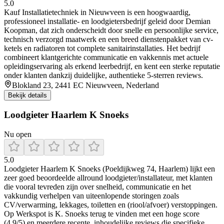
5.0
Kauf Installatietechniek in Nieuwveen is een hoogwaardig,
professioneel installatie- en loodgietersbedrijf geleid door Demian
Koopman, dat zich onderscheidt door snelle en persoonlijke service,
technisch verzorgd maatwerk en een breed dienstenpakket van cv-
ketels en radiatoren tot complete sanitairinstallaties. Het bedrijf
combineert klantgerichte communicatie en vakkennis met actuele
opleidingservaring als erkend leerbedrijf, en kent een sterke reputatie
onder klanten dankzij duidelijke, authentieke 5-sterren reviews.
Blokland 23, 2441 EC Nieuwveen, Nederland
Bekijk details
Loodgieter Haarlem K Snoeks
Nu open
5.0
Loodgieter Haarlem K Snoeks (Poeldijkweg 74, Haarlem) lijkt een
zeer goed beoordeelde allround loodgieter/installateur, met klanten
die vooral tevreden zijn over snelheid, communicatie en het
vakkundig verhelpen van uiteenlopende storingen zoals
CV/verwarming, lekkages, toiletten en (riool/afvoer) verstoppingen.
Op Werkspot is K. Snoeks terug te vinden met een hoge score
(4,9/5) en meerdere recente, inhoudelijke reviews die specifieke