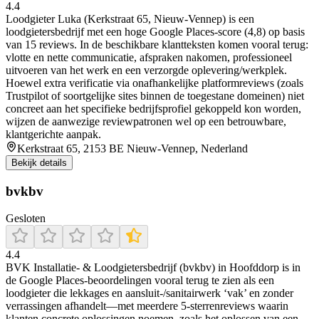
4.4
Loodgieter Luka (Kerkstraat 65, Nieuw-Vennep) is een
loodgietersbedrijf met een hoge Google Places-score (4,8) op basis
van 15 reviews. In de beschikbare klantteksten komen vooral terug:
vlotte en nette communicatie, afspraken nakomen, professioneel
uitvoeren van het werk en een verzorgde oplevering/werkplek.
Hoewel extra verificatie via onafhankelijke platformreviews (zoals
Trustpilot of soortgelijke sites binnen de toegestane domeinen) niet
concreet aan het specifieke bedrijfsprofiel gekoppeld kon worden,
wijzen de aanwezige reviewpatronen wel op een betrouwbare,
klantgerichte aanpak.
Kerkstraat 65, 2153 BE Nieuw-Vennep, Nederland
Bekijk details
bvkbv
Gesloten
4.4
BVK Installatie- & Loodgietersbedrijf (bvkbv) in Hoofddorp is in
de Google Places-beoordelingen vooral terug te zien als een
loodgieter die lekkages en aansluit-/sanitairwerk ‘vak’ en zonder
verrassingen afhandelt—met meerdere 5-sterrenreviews waarin
klanten concrete oplossingen noemen, zoals het oplossen van een