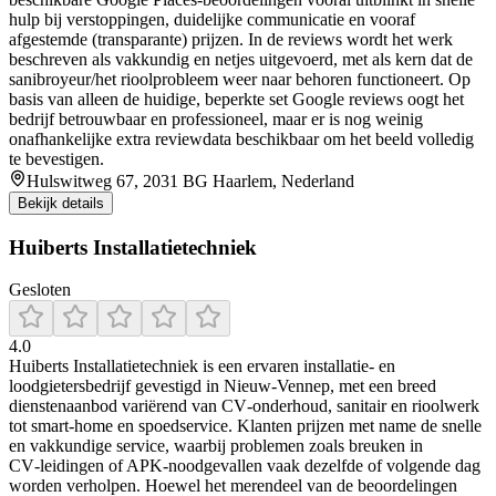
hulp bij verstoppingen, duidelijke communicatie en vooraf
afgestemde (transparante) prijzen. In de reviews wordt het werk
beschreven als vakkundig en netjes uitgevoerd, met als kern dat de
sanibroyeur/het rioolprobleem weer naar behoren functioneert. Op
basis van alleen de huidige, beperkte set Google reviews oogt het
bedrijf betrouwbaar en professioneel, maar er is nog weinig
onafhankelijke extra reviewdata beschikbaar om het beeld volledig
te bevestigen.
Hulswitweg 67, 2031 BG Haarlem, Nederland
Bekijk details
Huiberts Installatietechniek
Gesloten
4.0
Huiberts Installatietechniek is een ervaren installatie- en
loodgietersbedrijf gevestigd in Nieuw-Vennep, met een breed
dienstenaanbod variërend van CV‑onderhoud, sanitair en rioolwerk
tot smart‑home en spoedservice. Klanten prijzen met name de snelle
en vakkundige service, waarbij problemen zoals breuken in
CV‑leidingen of APK‑noodgevallen vaak dezelfde of volgende dag
worden verholpen. Hoewel het merendeel van de beoordelingen