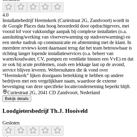
4.0
Installatiebedrijf Heemskerk (Curiestraat 2G, Zandvoort) wordt in
de Google Places data hoog beoordeeld door opdrachtgevers, met
vooral lof voor vakkundige aanpak bij complexe installaties (o.a.
aansluiting/werking van vloerverwarming op stadsverwarming) en
een sterke nadruk op communicatie en afstemming met de klant. In
meerdere reviews komt daarnaast terug dat het team betrouwbaar is
richting langer lopende installatieservices (o.a. beheer van
warm/koudwater, CV, pompen en ventilatie binnen een VvE) en dat
ze ook bij acute problemen, zoals een lekkage laat op de avond,
service blijven leveren. Webresultaten die ik vond over
“Heemskerk” lijken doorgaans betrekking te hebben op andere
bedrijven met een vergelijkbare naam, waardoor de externe
bevestiging van deze specifieke locatie/onderneming beperkt blijft.
Curiestraat 2G, 2041 CD Zandvoort, Nederland
Bekijk details
Loodgietersbedrijf Th.J. Hooiveld
Gesloten