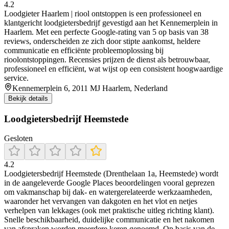
4.2
Loodgieter Haarlem | riool ontstoppen is een professioneel en
klantgericht loodgietersbedrijf gevestigd aan het Kennemerplein in
Haarlem. Met een perfecte Google-rating van 5 op basis van 38
reviews, onderscheiden ze zich door stipte aankomst, heldere
communicatie en efficiënte probleemoplossing bij
rioolontstoppingen. Recensies prijzen de dienst als betrouwbaar,
professioneel en efficiënt, wat wijst op een consistent hoogwaardige
service.
Kennemerplein 6, 2011 MJ Haarlem, Nederland
Bekijk details
Loodgietersbedrijf Heemstede
Gesloten
4.2
Loodgietersbedrijf Heemstede (Drenthelaan 1a, Heemstede) wordt
in de aangeleverde Google Places beoordelingen vooral geprezen
om vakmanschap bij dak- en watergerelateerde werkzaamheden,
waaronder het vervangen van dakgoten en het vlot en netjes
verhelpen van lekkages (ook met praktische uitleg richting klant).
Snelle beschikbaarheid, duidelijke communicatie en het nakomen
van afspraken worden meerdere keren genoemd. Op basis van de