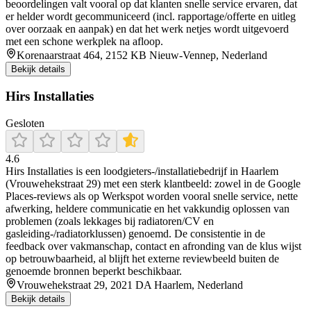
beoordelingen valt vooral op dat klanten snelle service ervaren, dat
er helder wordt gecommuniceerd (incl. rapportage/offerte en uitleg
over oorzaak en aanpak) en dat het werk netjes wordt uitgevoerd
met een schone werkplek na afloop.
Korenaarstraat 464, 2152 KB Nieuw-Vennep, Nederland
Bekijk details
Hirs Installaties
Gesloten
4.6
Hirs Installaties is een loodgieters-/installatiebedrijf in Haarlem
(Vrouwehekstraat 29) met een sterk klantbeeld: zowel in de Google
Places-reviews als op Werkspot worden vooral snelle service, nette
afwerking, heldere communicatie en het vakkundig oplossen van
problemen (zoals lekkages bij radiatoren/CV en
gasleiding-/radiatorklussen) genoemd. De consistentie in de
feedback over vakmanschap, contact en afronding van de klus wijst
op betrouwbaarheid, al blijft het externe reviewbeeld buiten de
genoemde bronnen beperkt beschikbaar.
Vrouwehekstraat 29, 2021 DA Haarlem, Nederland
Bekijk details