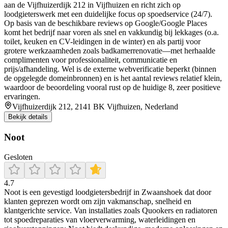
aan de Vijfhuizerdijk 212 in Vijfhuizen en richt zich op
loodgieterswerk met een duidelijke focus op spoedservice (24/7).
Op basis van de beschikbare reviews op Google/Google Places
komt het bedrijf naar voren als snel en vakkundig bij lekkages (o.a.
toilet, keuken en CV-leidingen in de winter) en als partij voor
grotere werkzaamheden zoals badkamerrenovatie—met herhaalde
complimenten voor professionaliteit, communicatie en
prijs/afhandeling. Wel is de externe webverificatie beperkt (binnen
de opgelegde domeinbronnen) en is het aantal reviews relatief klein,
waardoor de beoordeling vooral rust op de huidige 8, zeer positieve
ervaringen.
Vijfhuizerdijk 212, 2141 BK Vijfhuizen, Nederland
Bekijk details
Noot
Gesloten
4.7
Noot is een gevestigd loodgietersbedrijf in Zwaanshoek dat door
klanten geprezen wordt om zijn vakmanschap, snelheid en
klantgerichte service. Van installaties zoals Quookers en radiatoren
tot spoedreparaties van vloerverwarming, waterleidingen en