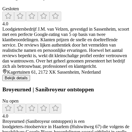
Gesloten
4.0
Loodgietersbedrijf J.M. van Velzen, gevestigd in Sassenheim, scoort
met een perfecte Google-rating van 5 op basis van twee
klantbeoordelingen. Klanten prijzen de snelle en doeltreffende
service. De reviews lijken authentiek door het vermelden van
realistische namen en persoonlijke ervaringen. Hoewel het aantal
reviews beperkt is, wekt dit kleinschalige profiel eerder vertrouwen
dan wantrouwen. Over het geheel genomen presenteert het bedrijf
zich als betrouwbaar, professioneel en klantgericht.
Kagertuinen 61, 2172 XK Sassenheim, Nederland
Bekijk details
Broyeurned | Sanibroyeur ontstoppen
Nu open
4.0
Broyeurned (Sanibroyeur ontstoppen) is een
loodgieters-/rioolservice in Haarlem (Hulswitweg 67) die volgens de
beschikbare Google Places-beoordelingen vooral uitblinkt in snelle