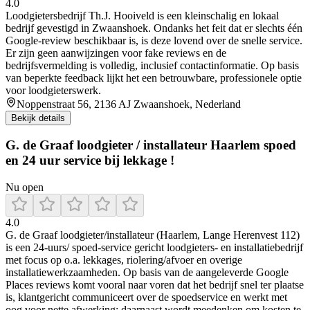
4.0
Loodgietersbedrijf Th.J. Hooiveld is een kleinschalig en lokaal
bedrijf gevestigd in Zwaanshoek. Ondanks het feit dat er slechts één
Google‑review beschikbaar is, is deze lovend over de snelle service.
Er zijn geen aanwijzingen voor fake reviews en de
bedrijfsvermelding is volledig, inclusief contactinformatie. Op basis
van beperkte feedback lijkt het een betrouwbare, professionele optie
voor loodgieterswerk.
Noppenstraat 56, 2136 AJ Zwaanshoek, Nederland
Bekijk details
G. de Graaf loodgieter / installateur Haarlem spoed
en 24 uur service bij lekkage !
Nu open
4.0
G. de Graaf loodgieter/installateur (Haarlem, Lange Herenvest 112)
is een 24-uurs/ spoed-service gericht loodgieters- en installatiebedrijf
met focus op o.a. lekkages, riolering/afvoer en overige
installatiewerkzaamheden. Op basis van de aangeleverde Google
Places reviews komt vooral naar voren dat het bedrijf snel ter plaatse
is, klantgericht communiceert over de spoedservice en werkt met
oog voor nette afwerking; daarnaast wordt meedenken om kosten te