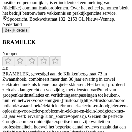
positief en persoonlijk is, is er incidenteel een melding van
(tijdelijke) communicatieproblemen. Over het geheel genomen biedt
het bedrijf betrouwbare vakkennis en praktijkgerichte service.
Spoorzicht, Boekweitstraat 132, 2153 GL Nieuw-Vennep,
Nederland
Bekijk details
BRAMELEK
Nu open
4.0
BRAMELEK, gevestigd aan de Klinkenbergstraat 73 in
Zwaanshoek, combineert meer dan 30 jaar ervaring in zowel
elektrotechniek als kleine loodgietersklussen. Het bedrijf profileert
zich als klantgericht en veelzijdig, met diensten variërend van
groepenkastinstallaties en verlichtingsaanpassingen tot keuken-,
tuin- en netwerkvoorzieningen ([trustoo.nl](https://trustoo.nl/noord-
holland/zwaanshoek/elektricien/bramelek-electra-en-loodgieter-een-
oplossing-voor-ieder-probleem-in-elektra-en-klein-loodgieter-met-
30-jaar-werk-ervaring/?utm_source=openai)). Gezien de perfecte
Google-score en duidelijke expertise tonen zij kwaliteit en
professionaliteit, hoewel het beperkte aantal reviews maakt dat een