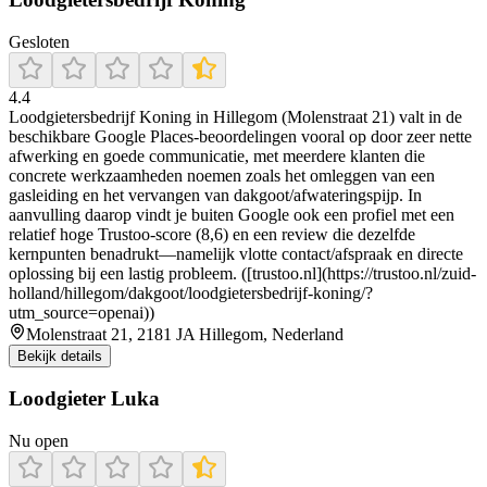
Gesloten
4.4
Loodgietersbedrijf Koning in Hillegom (Molenstraat 21) valt in de
beschikbare Google Places-beoordelingen vooral op door zeer nette
afwerking en goede communicatie, met meerdere klanten die
concrete werkzaamheden noemen zoals het omleggen van een
gasleiding en het vervangen van dakgoot/afwateringspijp. In
aanvulling daarop vindt je buiten Google ook een profiel met een
relatief hoge Trustoo-score (8,6) en een review die dezelfde
kernpunten benadrukt—namelijk vlotte contact/afspraak en directe
oplossing bij een lastig probleem. ([trustoo.nl](https://trustoo.nl/zuid-
holland/hillegom/dakgoot/loodgietersbedrijf-koning/?
utm_source=openai))
Molenstraat 21, 2181 JA Hillegom, Nederland
Bekijk details
Loodgieter Luka
Nu open