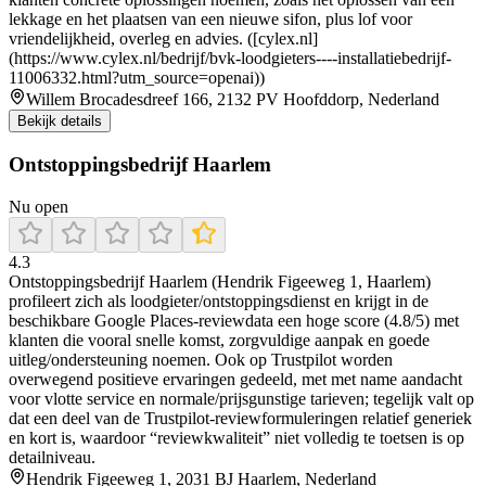
lekkage en het plaatsen van een nieuwe sifon, plus lof voor
vriendelijkheid, overleg en advies. ([cylex.nl]
(https://www.cylex.nl/bedrijf/bvk-loodgieters----installatiebedrijf-
11006332.html?utm_source=openai))
Willem Brocadesdreef 166, 2132 PV Hoofddorp, Nederland
Bekijk details
Ontstoppingsbedrijf Haarlem
Nu open
4.3
Ontstoppingsbedrijf Haarlem (Hendrik Figeeweg 1, Haarlem)
profileert zich als loodgieter/ontstoppingsdienst en krijgt in de
beschikbare Google Places-reviewdata een hoge score (4.8/5) met
klanten die vooral snelle komst, zorgvuldige aanpak en goede
uitleg/ondersteuning noemen. Ook op Trustpilot worden
overwegend positieve ervaringen gedeeld, met met name aandacht
voor vlotte service en normale/prijsgunstige tarieven; tegelijk valt op
dat een deel van de Trustpilot-reviewformuleringen relatief generiek
en kort is, waardoor “reviewkwaliteit” niet volledig te toetsen is op
detailniveau.
Hendrik Figeeweg 1, 2031 BJ Haarlem, Nederland