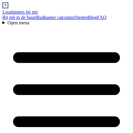
Loodgieters bij mij
Bij mij in de buurt
Badkamer calculator
Steden
Blog
FAQ
Open menu