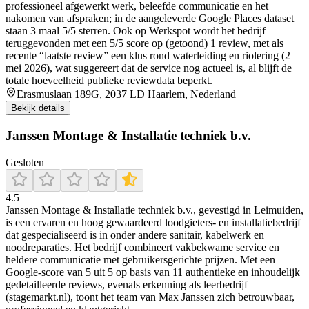
professioneel afgewerkt werk, beleefde communicatie en het
nakomen van afspraken; in de aangeleverde Google Places dataset
staan 3 maal 5/5 sterren. Ook op Werkspot wordt het bedrijf
teruggevonden met een 5/5 score op (getoond) 1 review, met als
recente “laatste review” een klus rond waterleiding en riolering (2
mei 2026), wat suggereert dat de service nog actueel is, al blijft de
totale hoeveelheid publieke reviewdata beperkt.
Erasmuslaan 189G, 2037 LD Haarlem, Nederland
Bekijk details
Janssen Montage & Installatie techniek b.v.
Gesloten
4.5
Janssen Montage & Installatie techniek b.v., gevestigd in Leimuiden,
is een ervaren en hoog gewaardeerd loodgieters- en installatiebedrijf
dat gespecialiseerd is in onder andere sanitair, kabelwerk en
noodreparaties. Het bedrijf combineert vakbekwame service en
heldere communicatie met gebruikersgerichte prijzen. Met een
Google-score van 5 uit 5 op basis van 11 authentieke en inhoudelijk
gedetailleerde reviews, evenals erkenning als leerbedrijf
(stagemarkt.nl), toont het team van Max Janssen zich betrouwbaar,