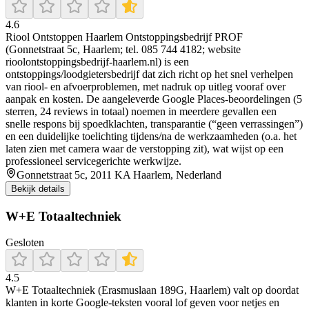
4.6
Riool Ontstoppen Haarlem Ontstoppingsbedrijf PROF
(Gonnetstraat 5c, Haarlem; tel. 085 744 4182; website
rioolontstoppingsbedrijf-haarlem.nl) is een
ontstoppings/loodgietersbedrijf dat zich richt op het snel verhelpen
van riool- en afvoerproblemen, met nadruk op uitleg vooraf over
aanpak en kosten. De aangeleverde Google Places-beoordelingen (5
sterren, 24 reviews in totaal) noemen in meerdere gevallen een
snelle respons bij spoedklachten, transparantie (“geen verrassingen”)
en een duidelijke toelichting tijdens/na de werkzaamheden (o.a. het
laten zien met camera waar de verstopping zit), wat wijst op een
professioneel servicegerichte werkwijze.
Gonnetstraat 5c, 2011 KA Haarlem, Nederland
Bekijk details
W+E Totaaltechniek
Gesloten
4.5
W+E Totaaltechniek (Erasmuslaan 189G, Haarlem) valt op doordat
klanten in korte Google-teksten vooral lof geven voor netjes en