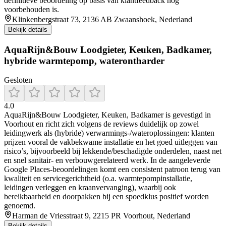
definitieve beoordeling op basis van klantfeedback nog
voorbehouden is.
Klinkenbergstraat 73, 2136 AB Zwaanshoek, Nederland
Bekijk details
AquaRijn&Bouw Loodgieter, Keuken, Badkamer,
hybride warmtepomp, waterontharder
Gesloten
4.0
AquaRijn&Bouw Loodgieter, Keuken, Badkamer is gevestigd in
Voorhout en richt zich volgens de reviews duidelijk op zowel
leidingwerk als (hybride) verwarmings-/wateroplossingen: klanten
prijzen vooral de vakbekwame installatie en het goed uitleggen van
risico’s, bijvoorbeeld bij lekkende/beschadigde onderdelen, naast net
en snel sanitair- en verbouwgerelateerd werk. In de aangeleverde
Google Places-beoordelingen komt een consistent patroon terug van
kwaliteit en servicegerichtheid (o.a. warmtepompinstallatie,
leidingen verleggen en kraanvervanging), waarbij ook
bereikbaarheid en doorpakken bij een spoedklus positief worden
genoemd.
Harman de Vriesstraat 9, 2215 PR Voorhout, Nederland
Bekijk details