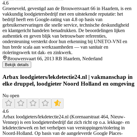
4.6
Groeneveld, gevestigd aan de Brouwersvaart 66 in Haarlem, is een
vakkundig loodgietersbedrijf met een uitstekende reputatie: het
bedrijf heeft een Google-rating van 4.8 op basis van
gebruikerservaringen die snelle service, technische deskundigheid
en klantgericht handelen benadrukken. De beoordelingen lijken
authentiek en geven blijk van betrouwbare referenties,
ondersteuning versterkt door hun erkenning bij UNETO‑VNI en
hun brede scala aan werkzaamheden — van sanitair en
rioleringswerk tot dak- en zinkwerk.
Brouwersvaart 66, 2013 RB Haarlem, Nederland
Bekijk details
Arbax loodgieters/lekdetectie24.nl | vakmanschap in
elke druppel, loodgieter Noord Holland en omgeving
Nu open
4.6
Arbax loodgieters/lekdetectie24.nl (Korenaarstraat 464, Nieuw-
Vennep) is een loodgietersbedrijf dat zich richt op o.a. lekkage- en
lekdetectiewerk en het verhelpen van verstoppingen/riolering in
Noord-Holland. Op basis van de aangeleverde Google Places-