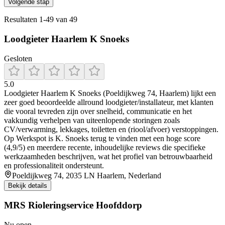
Volgende stap
Resultaten
1
-
49
van
49
Loodgieter Haarlem K Snoeks
Gesloten
5.0
Loodgieter Haarlem K Snoeks (Poeldijkweg 74, Haarlem) lijkt een
zeer goed beoordeelde allround loodgieter/installateur, met klanten
die vooral tevreden zijn over snelheid, communicatie en het
vakkundig verhelpen van uiteenlopende storingen zoals
CV/verwarming, lekkages, toiletten en (riool/afvoer) verstoppingen.
Op Werkspot is K. Snoeks terug te vinden met een hoge score
(4,9/5) en meerdere recente, inhoudelijke reviews die specifieke
werkzaamheden beschrijven, wat het profiel van betrouwbaarheid
en professionaliteit ondersteunt.
Poeldijkweg 74, 2035 LN Haarlem, Nederland
Bekijk details
MRS Rioleringservice Hoofddorp
Nu open