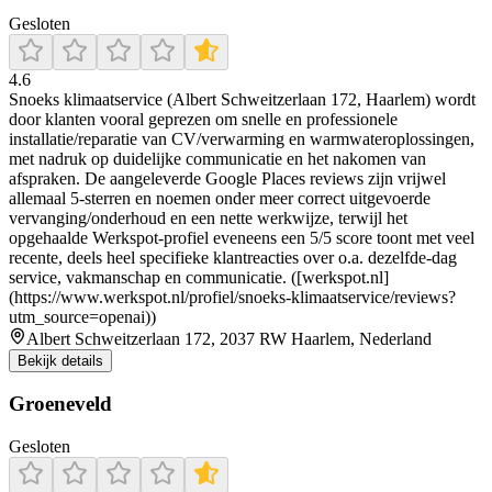
Gesloten
4.6
Snoeks klimaatservice (Albert Schweitzerlaan 172, Haarlem) wordt
door klanten vooral geprezen om snelle en professionele
installatie/reparatie van CV/verwarming en warmwateroplossingen,
met nadruk op duidelijke communicatie en het nakomen van
afspraken. De aangeleverde Google Places reviews zijn vrijwel
allemaal 5-sterren en noemen onder meer correct uitgevoerde
vervanging/onderhoud en een nette werkwijze, terwijl het
opgehaalde Werkspot-profiel eveneens een 5/5 score toont met veel
recente, deels heel specifieke klantreacties over o.a. dezelfde-dag
service, vakmanschap en communicatie. ([werkspot.nl]
(https://www.werkspot.nl/profiel/snoeks-klimaatservice/reviews?
utm_source=openai))
Albert Schweitzerlaan 172, 2037 RW Haarlem, Nederland
Bekijk details
Groeneveld
Gesloten