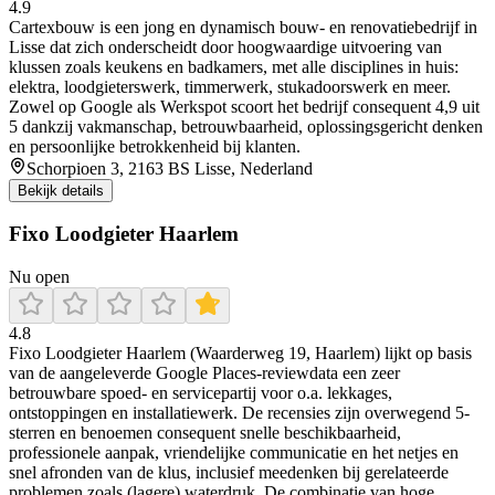
4.9
Cartexbouw is een jong en dynamisch bouw- en renovatiebedrijf in
Lisse dat zich onderscheidt door hoogwaardige uitvoering van
klussen zoals keukens en badkamers, met alle disciplines in huis:
elektra, loodgieterswerk, timmerwerk, stukadoorswerk en meer.
Zowel op Google als Werkspot scoort het bedrijf consequent 4,9 uit
5 dankzij vakmanschap, betrouwbaarheid, oplossingsgericht denken
en persoonlijke betrokkenheid bij klanten.
Schorpioen 3, 2163 BS Lisse, Nederland
Bekijk details
Fixo Loodgieter Haarlem
Nu open
4.8
Fixo Loodgieter Haarlem (Waarderweg 19, Haarlem) lijkt op basis
van de aangeleverde Google Places-reviewdata een zeer
betrouwbare spoed- en servicepartij voor o.a. lekkages,
ontstoppingen en installatiewerk. De recensies zijn overwegend 5-
sterren en benoemen consequent snelle beschikbaarheid,
professionele aanpak, vriendelijke communicatie en het netjes en
snel afronden van de klus, inclusief meedenken bij gerelateerde
problemen zoals (lagere) waterdruk. De combinatie van hoge