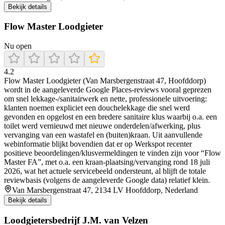
Bekijk details
Flow Master Loodgieter
Nu open
4.2
Flow Master Loodgieter (Van Marsbergenstraat 47, Hoofddorp)
wordt in de aangeleverde Google Places-reviews vooral geprezen
om snel lekkage-/sanitairwerk en nette, professionele uitvoering:
klanten noemen expliciet een douchelekkage die snel werd
gevonden en opgelost en een bredere sanitaire klus waarbij o.a. een
toilet werd vernieuwd met nieuwe onderdelen/afwerking, plus
vervanging van een wastafel en (buiten)kraan. Uit aanvullende
webinformatie blijkt bovendien dat er op Werkspot recenter
positieve beoordelingen/klusvermeldingen te vinden zijn voor “Flow
Master FA”, met o.a. een kraan-plaatsing/vervanging rond 18 juli
2026, wat het actuele servicebeeld ondersteunt, al blijft de totale
reviewbasis (volgens de aangeleverde Google data) relatief klein.
Van Marsbergenstraat 47, 2134 LV Hoofddorp, Nederland
Bekijk details
Loodgietersbedrijf J.M. van Velzen