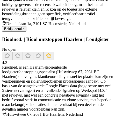
huidige gegevens is de recensiekwaliteit hoog, maar het aantal
reviews is relatief klein en ik kon op de toegestane externe
beoordelingsbronnen geen specifiek, verifieerbaar profiel
terugvinden dat ditzelfde bedrijf bevestigt.
Drenthelaan 1a, 2101 SZ Heemstede, Nederland
Bekijk details
Rioolned. | Riool ontstoppen Haarlem | Loodgieter
Nu open
4.2
Rioolned. is een Haarlem-georiënteerde
loodgieter/ontstoppingsspecialist (Hulswitweg 67, 2031 BG
Haarlem) die volgens klantbeoordelingen snel ter plaatse kan zijn en
verstoppingen en rioleringproblemen professioneel aanpakt. Op
basis van de aangeleverde Google Places data (hoge score met veel
5-sterrenervaringen) en aanvullende signalen op Werkspot (4.8/5
met reviews, met wel één concrete negatieve ervaring) lijkt het
bedrijf vooral sterk in communicatie en vlotte service, met beperkte
maar belangrijke indicaties dat het resultaat bij een deel van de
gevallen minder voorspelbaar kan zijn.
Hulswitweg 67, 2031 BG Haarlem, Nederland