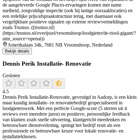
de aangeleverde Google Places-ervaringen komen met name
snelheid, zorgvuldige inspectie (ook bij lastige oorzaaklocaties) en
een redelijke prijs/afspraakstructuur terug, met daarnaast ook
vergelijkbare positieve signalen op externe reviewvermeldingen
zoals Trustoo. ([trustoo.nl]
(https://trustoo.nl/overijssel/vroomshoop/loodgieter/de-riool-gigant/?
utm_source=openai))
Amerikalaan 34k, 7681 NB Vroomshoop, Nederland
Bekijk details
Dennis Perik Installatie- Renovatie
Gesloten
4.5
Dennis Perik Installatie‑Renovatie, gevestigd in Aadorp, is een klein
maar kundig installatie- en renovatiebedrijf gespecialiseerd in
loodgieterswerk. Met een perfecte Google‑score (5 sterren uit 4
reviews over meerdere jaren) en positieve, persoonlijke feedback
van klanten zoals snelle uitvoering, klantgericht meedenken en
betrouwbare dienstverlening, springt het bedrijf eruit als een
professionele en betrouwbare keuze voor lokale renovatie- en
installatieklussen.