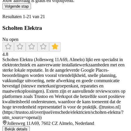
Jouw aanvraag is gratis en vrijblijvend.
Volgende stap
Resultaten
1
-
21
van
21
Scholten Elektra
Nu open
4.8
Scholten Elektra (Jollesweg 11A69, Almelo) lijkt een specialist in
elektrotechniek en aanverwante installatiewerkzaamheden met een
sterke lokale reputatie. In de aangeleverde Google Places-
beoordelingen worden vooral vriendelijkheid, snelle planning,
vakkundige uitvoering, nette afwerking en goede communicatie
bevestigd (nieuwe meterkast/groepenkast, reparaties en
maatwerkoplossingen). Extern zijn er aanvullende reviewscores op
platformen zoals Trustoo en Werkspot die hetzelfde soort positieve
kwaliteitsbeeld ondersteunen, waardoor de kans toeneemt dat de
hoge tevredenheid representatief is voor de praktijk. ([trustoo.nl]
(https://trustoo.nl/overijssel/enschede/elektricien/scholten-elektra/?
utm_source=openai))
Jollesweg 11A69, 7602 CZ Almelo, Nederland
Bekijk details