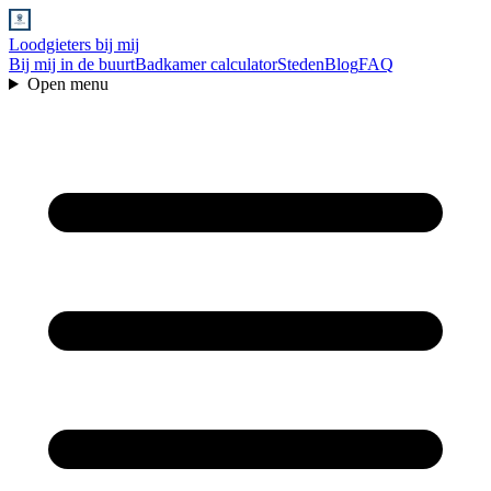
Loodgieters bij mij
Bij mij in de buurt
Badkamer calculator
Steden
Blog
FAQ
Open menu