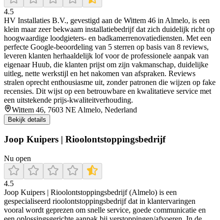
4.5
HV Installaties B.V., gevestigd aan de Wittem 46 in Almelo, is een
klein maar zeer bekwaam installatiebedrijf dat zich duidelijk richt op
hoogwaardige loodgieters- en badkamerrenovatiediensten. Met een
perfecte Google-beoordeling van 5 sterren op basis van 8 reviews,
leveren klanten herhaaldelijk lof voor de professionele aanpak van
eigenaar Huub, die klanten prijst om zijn vakmanschap, duidelijke
uitleg, nette werkstijl en het nakomen van afspraken. Reviews
stralen oprecht enthousiasme uit, zonder patronen die wijzen op fake
recensies. Dit wijst op een betrouwbare en kwalitatieve service met
een uitstekende prijs-kwaliteitverhouding.
Wittem 46, 7603 NE Almelo, Nederland
Bekijk details
Joop Kuipers | Rioolontstoppingsbedrijf
Nu open
4.5
Joop Kuipers | Rioolontstoppingsbedrijf (Almelo) is een
gespecialiseerd rioolontstoppingsbedrijf dat in klantervaringen
vooral wordt geprezen om snelle service, goede communicatie en
een oplossingsgerichte aanpak bij verstoppingen/afvoeren. In de