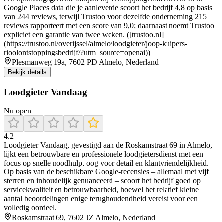
Google Places data die je aanleverde scoort het bedrijf 4,8 op basis
van 244 reviews, terwijl Trustoo voor dezelfde onderneming 215
reviews rapporteert met een score van 9,0; daarnaast noemt Trustoo
expliciet een garantie van twee weken. ([trustoo.nl]
(https://trustoo.nl/overijssel/almelo/loodgieter/joop-kuipers-
rioolontstoppingsbedrijf/?utm_source=openai))
Plesmanweg 19a, 7602 PD Almelo, Nederland
Bekijk details
Loodgieter Vandaag
Nu open
4.2
Loodgieter Vandaag, gevestigd aan de Roskamstraat 69 in Almelo,
lijkt een betrouwbare en professionele loodgietersdienst met een
focus op snelle noodhulp, oog voor detail en klantvriendelijkheid.
Op basis van de beschikbare Google-recensies – allemaal met vijf
sterren en inhoudelijk genuanceerd – scoort het bedrijf goed op
servicekwaliteit en betrouwbaarheid, hoewel het relatief kleine
aantal beoordelingen enige terughoudendheid vereist voor een
volledig oordeel.
Roskamstraat 69, 7602 JZ Almelo, Nederland