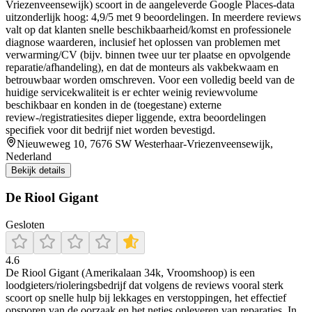
Vriezenveensewijk) scoort in de aangeleverde Google Places-data
uitzonderlijk hoog: 4,9/5 met 9 beoordelingen. In meerdere reviews
valt op dat klanten snelle beschikbaarheid/komst en professionele
diagnose waarderen, inclusief het oplossen van problemen met
verwarming/CV (bijv. binnen twee uur ter plaatse en opvolgende
reparatie/afhandeling), en dat de monteurs als vakbekwaam en
betrouwbaar worden omschreven. Voor een volledig beeld van de
huidige servicekwaliteit is er echter weinig reviewvolume
beschikbaar en konden in de (toegestane) externe
review-/registratiesites dieper liggende, extra beoordelingen
specifiek voor dit bedrijf niet worden bevestigd.
Nieuweweg 10, 7676 SW Westerhaar-Vriezenveensewijk,
Nederland
Bekijk details
De Riool Gigant
Gesloten
4.6
De Riool Gigant (Amerikalaan 34k, Vroomshoop) is een
loodgieters/rioleringsbedrijf dat volgens de reviews vooral sterk
scoort op snelle hulp bij lekkages en verstoppingen, het effectief
opsporen van de oorzaak en het netjes opleveren van reparaties. In