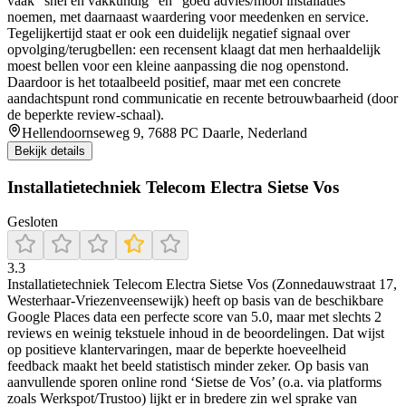
vaak “snel en vakkundig” en “goed advies/mooi installaties”
noemen, met daarnaast waardering voor meedenken en service.
Tegelijkertijd staat er ook een duidelijk negatief signaal over
opvolging/terugbellen: een recensent klaagt dat men herhaaldelijk
moest bellen voor een kleine aanpassing die nog openstond.
Daardoor is het totaalbeeld positief, maar met een concrete
aandachtspunt rond communicatie en recente betrouwbaarheid (door
de beperkte review-schaal).
Hellendoornseweg 9, 7688 PC Daarle, Nederland
Bekijk details
Installatietechniek Telecom Electra Sietse Vos
Gesloten
3.3
Installatietechniek Telecom Electra Sietse Vos (Zonnedauwstraat 17,
Westerhaar-Vriezenveensewijk) heeft op basis van de beschikbare
Google Places data een perfecte score van 5.0, maar met slechts 2
reviews en weinig tekstuele inhoud in de beoordelingen. Dat wijst
op positieve klantervaringen, maar de beperkte hoeveelheid
feedback maakt het beeld statistisch minder zeker. Op basis van
aanvullende sporen online rond ‘Sietse de Vos’ (o.a. via platforms
zoals Werkspot/Trustoo) lijkt er in bredere zin wel sprake van