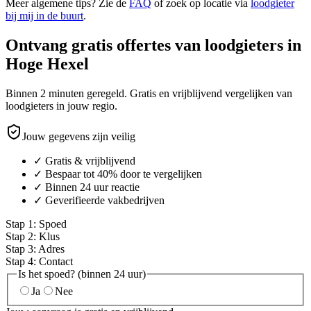
Meer algemene tips? Zie de
FAQ
of zoek op locatie via
loodgieter
bij mij in de buurt
.
Ontvang gratis offertes van loodgieters in
Hoge Hexel
Binnen 2 minuten geregeld. Gratis en vrijblijvend vergelijken van
loodgieters in jouw regio.
Jouw gegevens zijn veilig
✓ Gratis & vrijblijvend
✓ Bespaar tot 40% door te vergelijken
✓ Binnen 24 uur reactie
✓ Geverifieerde vakbedrijven
Stap
1
:
Spoed
Stap
2
:
Klus
Stap
3
:
Adres
Stap
4
:
Contact
Is het spoed? (binnen 24 uur)
Ja
Nee