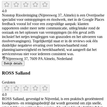
4.0
Nonstop Rioolreiniging (Nijreesweg 37, Almelo) is een Overijsselse
specialist voor ontstoppingen en rioolwerk, met in de Google Places
feedback vooral lof voor een zorgvuldige aanpak: klanten
rapporteren onder meer nette communicatie, uitleg/intake rond de
oorzaak en het oplossen van verstoppingen (in één geval zelfs
inclusief het netjes terugleggen van graszoden en het uitvoeren van
rioolvervangingen). Tegelijkertijd staat er in de reviews ook één
duidelijke negatieve ervaring over betrouwbaarheid rond
planning/aanwezigheid en bereikbaarheid, wat aangeeft dat het
serviceniveau niet voor iedereen consistent was.
Nijreesweg 37, 7609 PA Almelo, Nederland
Bekijk details
ROSS Salland
Gesloten
4.0
ROSS Salland, gevestigd te Nijverdal, is een praktisch georiënteerd
loodgieters- en reinigingsbedrijf dat wordt geroemd om zijn snelle,