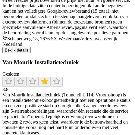
en één reactie prijst bovendien de prijs/‘niet duur’ en goede service.
In de huidige data zitten echter beperkingen: ik kan de negatieve
kant en het volledigere Google-reviewbestand (15 totaal) niet
beoordelen omdat slechts 5 teksten zijn aangeleverd, en ik kon via
externe reviewplatformen (binnen de toegestane bronnen) geen
specifieke aanvullende Alberts-reviewpagina verifiëren, waardoor
de beoordeling vooral leunt op de aangeleverde positieve patronen.
Schapenweg 18, 7676 SX Westerhaar-Vriezenveensewijk,
Nederland
Bekijk details
Van Mourik Installatietechniek
Gesloten
3.8
Van Mourik Installatietechniek (Tonnendijk 114, Vroomshoop) is
een installatietechniek/loodgietersbedrijf met een operationele status
en een zeer positieve start op Google: alle 3 aangeleverde reviews
zijn 5-sterrenbeoordelingen, waaronder één recensie die de service
expliciet “top” noemt. Tegelijk is er weinig reviewvolume en
bevatten 2 reviews geen tekst, waardoor je de betrouwbaarheid en
consistentie vooral nog niet hard kunt onderbouwen met veel
concrete klantcases.