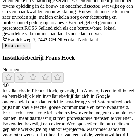
vriendelijke en vakkundige service. Als erkend leerbedrijf biedt het
tevens opleiding in de bouw- en onderhoudssector, wat wijst op een
streven naar kwaliteit en ontwikkeling. Hoewel de meeste klanten
zeer tevreden zijn, melden enkelen zorg over facturering en
professioneel gedrag op locaties. Over het geheel genomen
presenteert ROSS Salland zich als een betrouwbare, lokaal
gewortelde vakman met aandacht voor klant en vak.
Handelsweg 5, 7442 CM Nijverdal, Nederland
Bekijk details
Installatiebedrijf Frans Hoek
Nu open
4.0
Installatiebedrijf Frans Hoek, gevestigd in Almelo, is een traditioneel
en betrekkelijk klein installatiebedrijf dat zich in Google
onderscheidt door klantgerichte benadering: veel 5-sterrenfeedback
prijst hun snelle reactie, goede communicatie en betrouwbaarheid.
Er is slechts één sterke kritische review over het negeren van nieuwe
klanten, maar daarnaast lijkt men professionele diensten te verlenen.
Bovendien bevestigt een externe Werkspot-referentie hun nette en
geplande werkwijze bij aanbouwprojecten, waaronder aandacht
voor extra wensen. Het beeld is van een solide, vertrouwd bedrijf