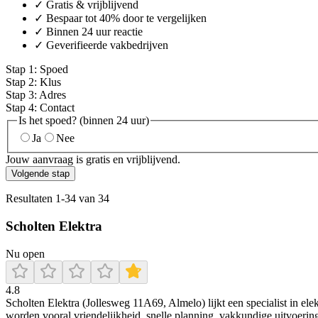
✓ Gratis & vrijblijvend
✓ Bespaar tot 40% door te vergelijken
✓ Binnen 24 uur reactie
✓ Geverifieerde vakbedrijven
Stap
1
:
Spoed
Stap
2
:
Klus
Stap
3
:
Adres
Stap
4
:
Contact
Is het spoed? (binnen 24 uur)
Ja
Nee
Jouw aanvraag is gratis en vrijblijvend.
Volgende stap
Resultaten
1
-
34
van
34
Scholten Elektra
Nu open
4.8
Scholten Elektra (Jollesweg 11A69, Almelo) lijkt een specialist in e
worden vooral vriendelijkheid, snelle planning, vakkundige uitvoerin