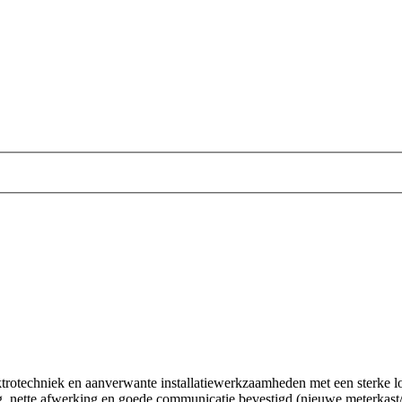
lektrotechniek en aanverwante installatiewerkzaamheden met een sterke 
g, nette afwerking en goede communicatie bevestigd (nieuwe meterkast/