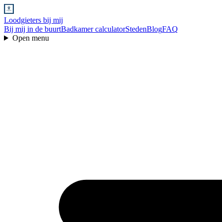
Loodgieters bij mij
Bij mij in de buurt
Badkamer calculator
Steden
Blog
FAQ
Open menu