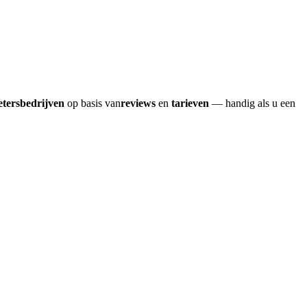
etersbedrijven
op basis van
reviews
en
tarieven
— handig als u een