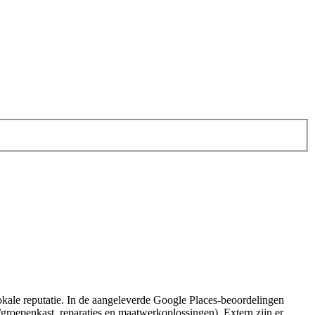
lokale reputatie. In de aangeleverde Google Places-beoordelingen
groepenkast, reparaties en maatwerkoplossingen). Extern zijn er