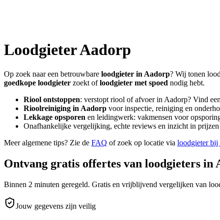
Loodgieter
Aadorp
Op zoek naar een betrouwbare
loodgieter in
Aadorp
? Wij tonen lood
goedkope loodgieter
zoekt of
loodgieter met spoed
nodig hebt.
Riool ontstoppen
: verstopt riool of afvoer in
Aadorp
? Vind ee
Rioolreiniging in
Aadorp
voor inspectie, reiniging en onderho
Lekkage opsporen
en leidingwerk: vakmensen voor opsporing 
Onafhankelijke vergelijking, echte reviews en inzicht in prijz
Meer algemene tips? Zie de
FAQ
of zoek op locatie via
loodgieter bij
Ontvang gratis offertes van loodgieters in
Binnen 2 minuten geregeld. Gratis en vrijblijvend vergelijken van lood
Jouw gegevens zijn veilig