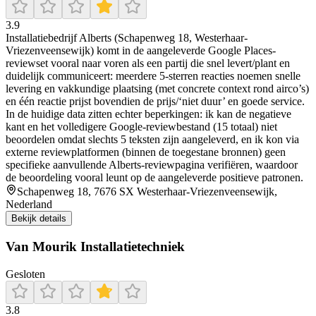
3.9
Installatiebedrijf Alberts (Schapenweg 18, Westerhaar-
Vriezenveensewijk) komt in de aangeleverde Google Places-
reviewset vooral naar voren als een partij die snel levert/plant en
duidelijk communiceert: meerdere 5-sterren reacties noemen snelle
levering en vakkundige plaatsing (met concrete context rond airco’s)
en één reactie prijst bovendien de prijs/‘niet duur’ en goede service.
In de huidige data zitten echter beperkingen: ik kan de negatieve
kant en het volledigere Google-reviewbestand (15 totaal) niet
beoordelen omdat slechts 5 teksten zijn aangeleverd, en ik kon via
externe reviewplatformen (binnen de toegestane bronnen) geen
specifieke aanvullende Alberts-reviewpagina verifiëren, waardoor
de beoordeling vooral leunt op de aangeleverde positieve patronen.
Schapenweg 18, 7676 SX Westerhaar-Vriezenveensewijk,
Nederland
Bekijk details
Van Mourik Installatietechniek
Gesloten
3.8