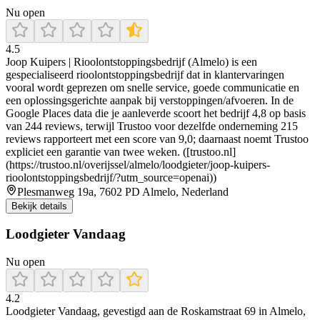
Nu open
4.5
Joop Kuipers | Rioolontstoppingsbedrijf (Almelo) is een
gespecialiseerd rioolontstoppingsbedrijf dat in klantervaringen
vooral wordt geprezen om snelle service, goede communicatie en
een oplossingsgerichte aanpak bij verstoppingen/afvoeren. In de
Google Places data die je aanleverde scoort het bedrijf 4,8 op basis
van 244 reviews, terwijl Trustoo voor dezelfde onderneming 215
reviews rapporteert met een score van 9,0; daarnaast noemt Trustoo
expliciet een garantie van twee weken. ([trustoo.nl]
(https://trustoo.nl/overijssel/almelo/loodgieter/joop-kuipers-
rioolontstoppingsbedrijf/?utm_source=openai))
Plesmanweg 19a, 7602 PD Almelo, Nederland
Bekijk details
Loodgieter Vandaag
Nu open
4.2
Loodgieter Vandaag, gevestigd aan de Roskamstraat 69 in Almelo,