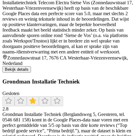
Installatietechniek Telecom Electra Sietse Vos (Zonnedauwstraat 17,
Westerhaar-Vriezenveensewijk) heeft op basis van de beschikbare
Google Places data een perfecte score van 5.0, maar met slechts 2
reviews en weinig tekstuele inhoud in de beoordelingen. Dat wijst
op positieve klantervaringen, maar de beperkte hoeveelheid
feedback maakt het beeld statistisch minder zeker. Op basis van
aanvullende sporen online rond ‘Sietse de Vos’ (o.a. via platforms
zoals Werkspot/Trustoo) lijkt er in bredere zin wel sprake van
doorgaans positieve beoordelingen, al kan er sprake zijn van
naams-/dienstverwarring met een andere entiteit of werksoort.
Zonnedauwstraat 17, 7676 CA Westerhaar-Vriezenveensewijk,
Nederland
Bekijk details
Grondman Installatie Techniek
Gesloten
2.8
Grondman Installatie Techniek (Berglandsweg 5, Geesteren, tel.
0546 681 158) komt in de Google Places-data naar voren met een
perfect gemiddelde van 5/5 op basis van drie korte reviews (“Top
bedrijf goede service”, “Prima bedrijf.”), maar de dataset is klein en