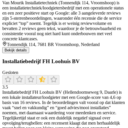
Van Mourik Installatietechniek (Tonnendijk 114, Vroomshoop) is
een installatietechniek/loodgietersbedrijf met een operationele status
en een zeer positieve start op Google: alle 3 aangeleverde reviews
zijn 5-sterrenbeoordelingen, waaronder één recensie die de service
expliciet “top” noemt. Tegelijk is er weinig reviewvolume en
bevatten 2 reviews geen tekst, waardoor je de betrouwbaarheid en
consistentie vooral nog niet hard kunt onderbouwen met veel
concrete klantcases.
Tonnendijk 114, 7681 BR Vroomshoop, Nederland
Bekijk details
Installatiebedrijf FH Loohuis BV
Gesloten
3.5
Installatiebedrijf FH Loohuis BV (Hellendoornseweg 9, Daarle) is
een lokale installateur/loodgieter met een Google-score van 4,6 op
basis van 16 reviews. In de beoordelingen valt vooral op dat klanten
vaak “snel en vakkundig” en “goed advies/mooi installaties”
noemen, met daarnaast waardering voor meedenken en service.
Tegelijkertijd staat er ook een duidelijk negatief signaal over
opvolging/terugbellen: een recensent klaagt dat men herhaaldelijk