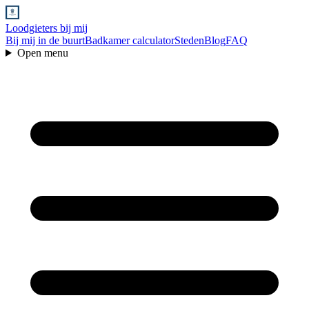
Loodgieters bij mij
Bij mij in de buurt
Badkamer calculator
Steden
Blog
FAQ
Open menu