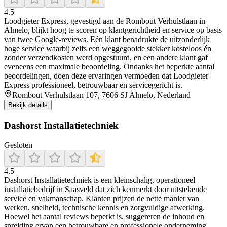
4.5
Loodgieter Express, gevestigd aan de Rombout Verhulstlaan in
Almelo, blijkt hoog te scoren op klantgerichtheid en service op basis
van twee Google-reviews. Eén klant benadrukte de uitzonderlijk
hoge service waarbij zelfs een weggegooide stekker kosteloos én
zonder verzendkosten werd opgestuurd, en een andere klant gaf
eveneens een maximale beoordeling. Ondanks het beperkte aantal
beoordelingen, doen deze ervaringen vermoeden dat Loodgieter
Express professioneel, betrouwbaar en servicegericht is.
Rombout Verhulstlaan 107, 7606 SJ Almelo, Nederland
Bekijk details
Dashorst Installatietechniek
Gesloten
4.5
Dashorst Installatietechniek is een kleinschalig, operationeel
installatiebedrijf in Saasveld dat zich kenmerkt door uitstekende
service en vakmanschap. Klanten prijzen de nette manier van
werken, snelheid, technische kennis en zorgvuldige afwerking.
Hoewel het aantal reviews beperkt is, suggereren de inhoud en
spreiding ervan een betrouwbare en professionele onderneming.