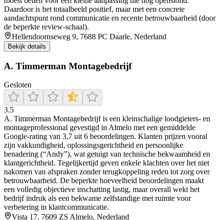
moest bellen voor een kleine aanpassing die nog openstond.
Daardoor is het totaalbeeld positief, maar met een concrete
aandachtspunt rond communicatie en recente betrouwbaarheid (door
de beperkte review-schaal).
Hellendoornseweg 9, 7688 PC Daarle, Nederland
Bekijk details
A. Timmerman Montagebedrijf
Gesloten
3.5
A. Timmerman Montagebedrijf is een kleinschalige loodgieters- en
montageprofessional gevestigd in Almelo met een gemiddelde
Google-rating van 3,7 uit 6 beoordelingen. Klanten prijzen vooral
zijn vakkundigheid, oplossingsgerichtheid en persoonlijke
benadering (“Andy”), wat getuigt van technische bekwaamheid en
klantgerichtheid. Tegelijkertijd geven enkele klachten over het niet
nakomen van afspraken zonder terugkoppeling reden tot zorg over
betrouwbaarheid. De beperkte hoeveelheid beoordelingen maakt
een volledig objectieve inschatting lastig, maar overall wekt het
bedrijf indruk als een bekwame zelfstandige met ruimte voor
verbetering in klantcommunicatie.
Vista 17, 7609 ZS Almelo, Nederland