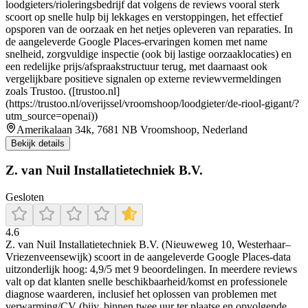
loodgieters/rioleringsbedrijf dat volgens de reviews vooral sterk
scoort op snelle hulp bij lekkages en verstoppingen, het effectief
opsporen van de oorzaak en het netjes opleveren van reparaties. In
de aangeleverde Google Places-ervaringen komen met name
snelheid, zorgvuldige inspectie (ook bij lastige oorzaaklocaties) en
een redelijke prijs/afspraakstructuur terug, met daarnaast ook
vergelijkbare positieve signalen op externe reviewvermeldingen
zoals Trustoo. ([trustoo.nl]
(https://trustoo.nl/overijssel/vroomshoop/loodgieter/de-riool-gigant/?
utm_source=openai))
Amerikalaan 34k, 7681 NB Vroomshoop, Nederland
Bekijk details
Z. van Nuil Installatietechniek B.V.
Gesloten
4.6
Z. van Nuil Installatietechniek B.V. (Nieuweweg 10, Westerhaar–
Vriezenveensewijk) scoort in de aangeleverde Google Places-data
uitzonderlijk hoog: 4,9/5 met 9 beoordelingen. In meerdere reviews
valt op dat klanten snelle beschikbaarheid/komst en professionele
diagnose waarderen, inclusief het oplossen van problemen met
verwarming/CV (bijv. binnen twee uur ter plaatse en opvolgende