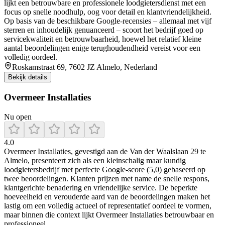
lijkt een betrouwbare en professionele loodgietersdienst met een
focus op snelle noodhulp, oog voor detail en klantvriendelijkheid.
Op basis van de beschikbare Google-recensies – allemaal met vijf
sterren en inhoudelijk genuanceerd – scoort het bedrijf goed op
servicekwaliteit en betrouwbaarheid, hoewel het relatief kleine
aantal beoordelingen enige terughoudendheid vereist voor een
volledig oordeel.
Roskamstraat 69, 7602 JZ Almelo, Nederland
Bekijk details
Overmeer Installaties
Nu open
4.0
Overmeer Installaties, gevestigd aan de Van der Waalslaan 29 te
Almelo, presenteert zich als een kleinschalig maar kundig
loodgietersbedrijf met perfecte Google‑score (5,0) gebaseerd op
twee beoordelingen. Klanten prijzen met name de snelle respons,
klantgerichte benadering en vriendelijke service. De beperkte
hoeveelheid en verouderde aard van de beoordelingen maken het
lastig om een volledig actueel of representatief oordeel te vormen,
maar binnen die context lijkt Overmeer Installaties betrouwbaar en
professioneel.