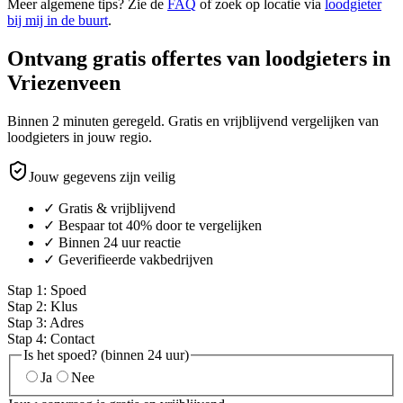
Meer algemene tips? Zie de
FAQ
of zoek op locatie via
loodgieter
bij mij in de buurt
.
Ontvang gratis offertes van loodgieters in
Vriezenveen
Binnen 2 minuten geregeld. Gratis en vrijblijvend vergelijken van
loodgieters in jouw regio.
Jouw gegevens zijn veilig
✓ Gratis & vrijblijvend
✓ Bespaar tot 40% door te vergelijken
✓ Binnen 24 uur reactie
✓ Geverifieerde vakbedrijven
Stap
1
:
Spoed
Stap
2
:
Klus
Stap
3
:
Adres
Stap
4
:
Contact
Is het spoed? (binnen 24 uur)
Ja
Nee