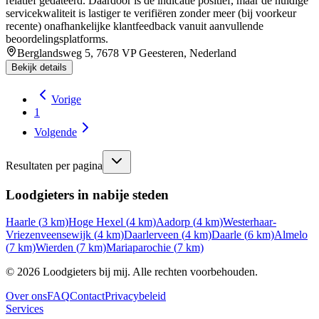
relatief gedateerd. Daardoor is de indicatie positief, maar de huidige
servicekwaliteit is lastiger te verifiëren zonder meer (bij voorkeur
recente) onafhankelijke klantfeedback vanuit aanvullende
beoordelingsplatforms.
Berglandsweg 5, 7678 VP Geesteren, Nederland
Bekijk details
Vorige
1
Volgende
Resultaten per pagina
Loodgieters in nabije steden
Haarle
(
3
km)
Hoge Hexel
(
4
km)
Aadorp
(
4
km)
Westerhaar-
Vriezenveensewijk
(
4
km)
Daarlerveen
(
4
km)
Daarle
(
6
km)
Almelo
(
7
km)
Wierden
(
7
km)
Mariaparochie
(
7
km)
©
2026
Loodgieters bij mij. Alle rechten voorbehouden.
Over ons
FAQ
Contact
Privacybeleid
Services