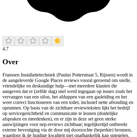
4.7
Over
Franssen Installatietechniek (Paulus Potterstraat 5, Rijssen) wordt in
de aangeleverde Google Places reviews vooral geroemd om snelle,
vriendelijke en deskundige hulp—met meerdere klanten die
aangeven dat er (zelfde dag) snel werd ingegaan op issues zoals het
vervangen van een sifon, het afduppen van een gasleiding en het
weer correct functioneren van een toilet, inclusief nette afronding en
opruimen. Op basis van de zichtbare reviewteksten lijkt het bedrijf
op servicegerichtheid en communicatie te leunen (duidelijke
afspraken en meedenken), en er zijn in deze set geen sterke
aanwijzingen voor nep-reviews zichtbaar; tegelijkertijd ontbreekt
externe bevestiging via de door mij doorzochte (beperkte) bronnen,
waardoor ik de huidige kwaliteit niet onafhankelijk kan spiegelen.