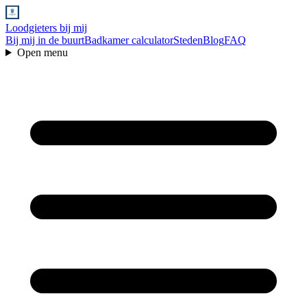
Loodgieters bij mij
Bij mij in de buurt
Badkamer calculator
Steden
Blog
FAQ
Open menu