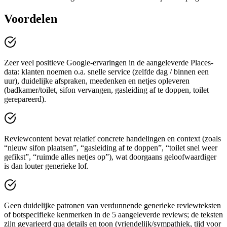
Voordelen
Zeer veel positieve Google-ervaringen in de aangeleverde Places-
data: klanten noemen o.a. snelle service (zelfde dag / binnen een
uur), duidelijke afspraken, meedenken en netjes opleveren
(badkamer/toilet, sifon vervangen, gasleiding af te doppen, toilet
gerepareerd).
Reviewcontent bevat relatief concrete handelingen en context (zoals
“nieuw sifon plaatsen”, “gasleiding af te doppen”, “toilet snel weer
gefikst”, “ruimde alles netjes op”), wat doorgaans geloofwaardiger
is dan louter generieke lof.
Geen duidelijke patronen van verdunnende generieke reviewteksten
of botspecifieke kenmerken in de 5 aangeleverde reviews; de teksten
zijn gevarieerd qua details en toon (vriendelijk/sympathiek, tijd voor