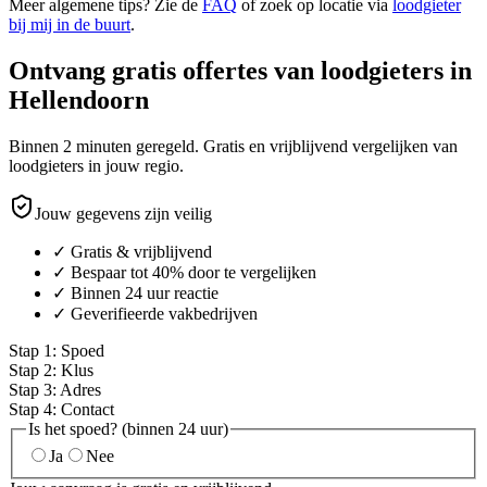
Meer algemene tips? Zie de
FAQ
of zoek op locatie via
loodgieter
bij mij in de buurt
.
Ontvang gratis offertes van loodgieters in
Hellendoorn
Binnen 2 minuten geregeld. Gratis en vrijblijvend vergelijken van
loodgieters in jouw regio.
Jouw gegevens zijn veilig
✓ Gratis & vrijblijvend
✓ Bespaar tot 40% door te vergelijken
✓ Binnen 24 uur reactie
✓ Geverifieerde vakbedrijven
Stap
1
:
Spoed
Stap
2
:
Klus
Stap
3
:
Adres
Stap
4
:
Contact
Is het spoed? (binnen 24 uur)
Ja
Nee