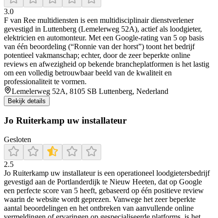
3.0
F van Ree multidiensten is een multidisciplinair dienstverlener
gevestigd in Luttenberg (Lemelerweg 52A), actief als loodgieter,
elektricien en automonteur. Met een Google-rating van 5 op basis
van één beoordeling (“Ronnie van der horst”) toont het bedrijf
potentieel vakmanschap; echter, door de zeer beperkte online
reviews en afwezigheid op bekende brancheplatformen is het lastig
om een volledig betrouwbaar beeld van de kwaliteit en
professionaliteit te vormen.
Lemelerweg 52A, 8105 SB Luttenberg, Nederland
Bekijk details
Jo Ruiterkamp uw installateur
Gesloten
2.5
Jo Ruiterkamp uw installateur is een operationeel loodgietersbedrijf
gevestigd aan de Portlanderdijk te Nieuw Heeten, dat op Google
een perfecte score van 5 heeft, gebaseerd op één positieve review
waarin de website wordt geprezen. Vanwege het zeer beperkte
aantal beoordelingen en het ontbreken van aanvullende online
vermeldingen of ervaringen op gespecialiseerde platforms, is het