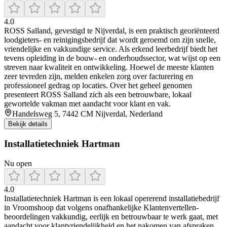
4.0
ROSS Salland, gevestigd te Nijverdal, is een praktisch georiënteerd
loodgieters- en reinigingsbedrijf dat wordt geroemd om zijn snelle,
vriendelijke en vakkundige service. Als erkend leerbedrijf biedt het
tevens opleiding in de bouw- en onderhoudssector, wat wijst op een
streven naar kwaliteit en ontwikkeling. Hoewel de meeste klanten
zeer tevreden zijn, melden enkelen zorg over facturering en
professioneel gedrag op locaties. Over het geheel genomen
presenteert ROSS Salland zich als een betrouwbare, lokaal
gewortelde vakman met aandacht voor klant en vak.
Handelsweg 5, 7442 CM Nijverdal, Nederland
Bekijk details
Installatietechniek Hartman
Nu open
4.0
Installatietechniek Hartman is een lokaal opererend installatiebedrijf
in Vroomshoop dat volgens onafhankelijke Klantenvertellen-
beoordelingen vakkundig, eerlijk en betrouwbaar te werk gaat, met
aandacht voor klantvriendelijkheid en het nakomen van afspraken.