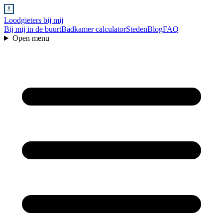
Loodgieters bij mij
Bij mij in de buurt
Badkamer calculator
Steden
Blog
FAQ
Open menu