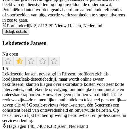
beeld van de dienstverlening nog onvoldoende onderbouwd.
Potentiële klanten worden geadviseerd om aanvullende referenties
of voorbeelden van uitgevoerde werkzaamheden te vragen alvorens
in zee te gaan.
Portlanderdijk 2, 8112 PP Nieuw Heeten, Nederland
Bekijk details
Lekdetectie Jansen
Nu open
1.5
Lekdetectie Jansen, gevestigd in Rijssen, profileert zich als
loodgieter/leak-detectiebedrijf, maar wordt online zwaar
bekritiseerd: klanten klagen over exorbitante kosten voor zeer korte
interventies, ontbrekende opvolging, onduidelijke communicatie en
onleesbare rapporten. Hoewel er geen patronen van duidelijk fake
reviews zijn—de namen lijken authentiek en tekstueel persoonlijk—
geven alle vijf Google-reviews (vier 1‑sterren, één 5‑sterren) een
consistent beeld van ontevredenheid en onvervulde beloften. Op
basis hiervan lijkt het bedrijf weinig betrouwbaar en professioneel in
serviceverlening.
Hagslagen 140, 7462 KJ Rijssen, Nederland