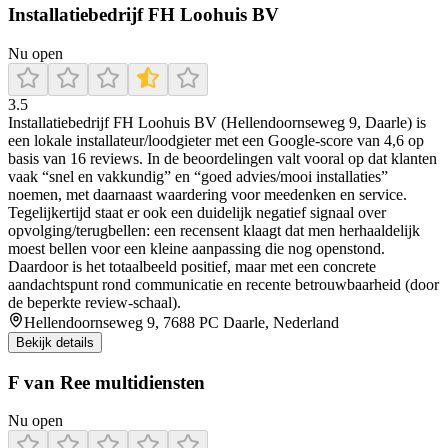
Installatiebedrijf FH Loohuis BV
Nu open
3.5
Installatiebedrijf FH Loohuis BV (Hellendoornseweg 9, Daarle) is
een lokale installateur/loodgieter met een Google-score van 4,6 op
basis van 16 reviews. In de beoordelingen valt vooral op dat klanten
vaak “snel en vakkundig” en “goed advies/mooi installaties”
noemen, met daarnaast waardering voor meedenken en service.
Tegelijkertijd staat er ook een duidelijk negatief signaal over
opvolging/terugbellen: een recensent klaagt dat men herhaaldelijk
moest bellen voor een kleine aanpassing die nog openstond.
Daardoor is het totaalbeeld positief, maar met een concrete
aandachtspunt rond communicatie en recente betrouwbaarheid (door
de beperkte review-schaal).
Hellendoornseweg 9, 7688 PC Daarle, Nederland
Bekijk details
F van Ree multidiensten
Nu open