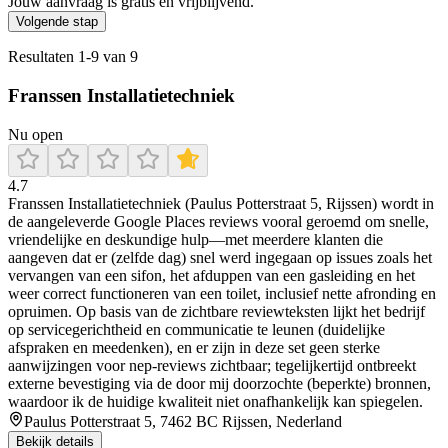
Jouw aanvraag is gratis en vrijblijvend.
Volgende stap
Resultaten
1
-
9
van
9
Franssen Installatietechniek
Nu open
4.7
Franssen Installatietechniek (Paulus Potterstraat 5, Rijssen) wordt in
de aangeleverde Google Places reviews vooral geroemd om snelle,
vriendelijke en deskundige hulp—met meerdere klanten die
aangeven dat er (zelfde dag) snel werd ingegaan op issues zoals het
vervangen van een sifon, het afduppen van een gasleiding en het
weer correct functioneren van een toilet, inclusief nette afronding en
opruimen. Op basis van de zichtbare reviewteksten lijkt het bedrijf
op servicegerichtheid en communicatie te leunen (duidelijke
afspraken en meedenken), en er zijn in deze set geen sterke
aanwijzingen voor nep-reviews zichtbaar; tegelijkertijd ontbreekt
externe bevestiging via de door mij doorzochte (beperkte) bronnen,
waardoor ik de huidige kwaliteit niet onafhankelijk kan spiegelen.
Paulus Potterstraat 5, 7462 BC Rijssen, Nederland
Bekijk details