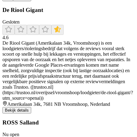
De Riool Gigant
Gesloten
4.6
De Riool Gigant (Amerikalaan 34k, Vroomshoop) is een
loodgieters/rioleringsbedrijf dat volgens de reviews vooral sterk
scoort op snelle hulp bij lekkages en verstoppingen, het effectief
opsporen van de oorzaak en het netjes opleveren van reparaties. In
de aangeleverde Google Places-ervaringen komen met name
snelheid, zorgvuldige inspectie (ook bij lastige oorzaaklocaties) en
een redelijke prijs/afspraakstructuur terug, met daarnaast ook
vergelijkbare positieve signalen op externe reviewvermeldingen
zoals Trustoo. ([trustoo.nl]
(https://trustoo.nl/overijssel/vroomshoop/loodgieter/de-riool-gigant/?
utm_source=openai))
Amerikalaan 34k, 7681 NB Vroomshoop, Nederland
Bekijk details
ROSS Salland
Nu open