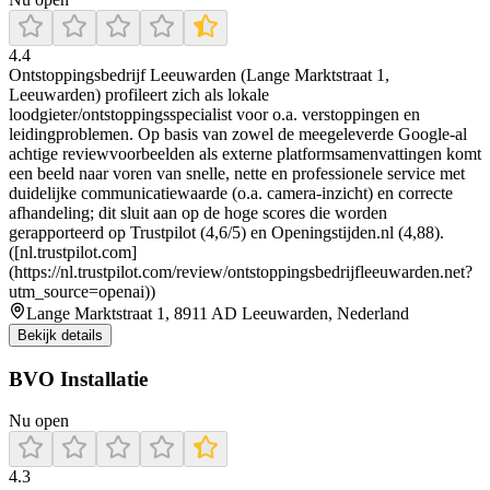
4.4
Ontstoppingsbedrijf Leeuwarden (Lange Marktstraat 1,
Leeuwarden) profileert zich als lokale
loodgieter/ontstoppingsspecialist voor o.a. verstoppingen en
leidingproblemen. Op basis van zowel de meegeleverde Google-al
achtige reviewvoorbeelden als externe platformsamenvattingen komt
een beeld naar voren van snelle, nette en professionele service met
duidelijke communicatiewaarde (o.a. camera-inzicht) en correcte
afhandeling; dit sluit aan op de hoge scores die worden
gerapporteerd op Trustpilot (4,6/5) en Openingstijden.nl (4,88).
([nl.trustpilot.com]
(https://nl.trustpilot.com/review/ontstoppingsbedrijfleeuwarden.net?
utm_source=openai))
Lange Marktstraat 1, 8911 AD Leeuwarden, Nederland
Bekijk details
BVO Installatie
Nu open
4.3