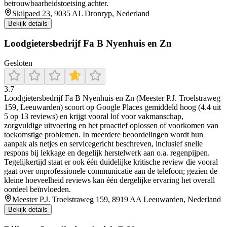
betrouwbaarheidstoetsing achter.
Skilpaed 23, 9035 AL Dronryp, Nederland
Bekijk details
Loodgietersbedrijf Fa B Nyenhuis en Zn
Gesloten
3.7
Loodgietersbedrijf Fa B Nyenhuis en Zn (Meester P.J. Troelstraweg
159, Leeuwarden) scoort op Google Places gemiddeld hoog (4.4 uit
5 op 13 reviews) en krijgt vooral lof voor vakmanschap,
zorgvuldige uitvoering en het proactief oplossen of voorkomen van
toekomstige problemen. In meerdere beoordelingen wordt hun
aanpak als netjes en servicegericht beschreven, inclusief snelle
respons bij lekkage en degelijk herstelwerk aan o.a. regenpijpen.
Tegelijkertijd staat er ook één duidelijke kritische review die vooral
gaat over onprofessionele communicatie aan de telefoon; gezien de
kleine hoeveelheid reviews kan één dergelijke ervaring het overall
oordeel beïnvloeden.
Meester P.J. Troelstraweg 159, 8919 AA Leeuwarden, Nederland
Bekijk details