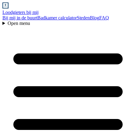
Loodgieters bij mij
Bij mij in de buurt
Badkamer calculator
Steden
Blog
FAQ
Open menu