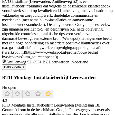
BVO Installatie (Leeuwarden, Antillenweg 52) is een
installatiebedrijf/plumber dat volgens de beschikbare klantfeedback
vooral sterk scoort op kwaliteit en klantbeleving, met veel nadruk op
vakkundig en zorgvuldig werk, duidelijke communicatie en
meedenken (met name bij cv-installaties en aanverwante
installatiewerkzaamheden). De aangeleverde Google Places reviews
zijn unaniem positief (5/5) en beschrijven o.a. nette oplevering,
uitgebreide controles en praktische tips voor verduurzaming;
daarnaast bevestigt een externe bron (Werkspot) het algemene beeld
met een hoge beoordeling en meerdere positieve klantreacties over
o.a. gasinstallatie/leidingwerk en opvolging/rapportage na afloop.
([werkspot.nl](https://www.werkspot.nl/profiel/bouwbedrijf-
bvo/reviews?utm_source=openai))
Antillenweg 52, 8931 BZ Leeuwarden, Nederland
Bekijk details
RTD Montage Installatiebedrijf Leeuwarden
Nu open
4.3
RTD Montage Installatiebedrijf Leeuwarden (Meinteslân 18,
Goutum) komt in de beschikbare Google Places-gegevens over als
een professionele allround installatiepartner die door klanten vooral