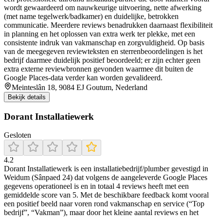
wordt gewaardeerd om nauwkeurige uitvoering, nette afwerking
(met name tegelwerk/badkamer) en duidelijke, betrokken
communicatie. Meerdere reviews benadrukken daarnaast flexibiliteit
in planning en het oplossen van extra werk ter plekke, met een
consistente indruk van vakmanschap en zorgvuldigheid. Op basis
van de meegegeven reviewteksten en sterrenbeoordelingen is het
bedrijf daarmee duidelijk positief beoordeeld; er zijn echter geen
extra externe reviewbronnen gevonden waarmee dit buiten de
Google Places-data verder kan worden gevalideerd.
Meinteslân 18, 9084 EJ Goutum, Nederland
Bekijk details
Dorant Installatiewerk
Gesloten
4.2
Dorant Installatiewerk is een installatiebedrijf/plumber gevestigd in
Weidum (Sânpaed 24) dat volgens de aangeleverde Google Places
gegevens operationeel is en in totaal 4 reviews heeft met een
gemiddelde score van 5. Met de beschikbare feedback komt vooral
een positief beeld naar voren rond vakmanschap en service (“Top
bedrijf”, “Vakman”), maar door het kleine aantal reviews en het