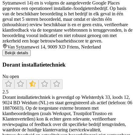
Sytzamawei 14) en is volgens de aangeleverde Google Places
gegevens een operationeel installatie-/loodgietersbedrijf. Op basis
van de beschikbare beoordeling is het bedrijf in elk geval in één
geval met 5 sterren beoordeeld, maar omdat er slechts één
(inhoudsloze) review beschikbaar is en er geen extra, verifieerbare
klantfeedback via de toegestane webbronnen is teruggevonden, is de
beoordeling vooral indicatief en niet robuust genoeg om met
zekerheid een hoge betrouwbaarheidsscore te geven.
Van Sytzamawei 14, 9009 XD Friens, Nederland
Bekijk details
Dorant installatietechniek
Nu open
2.5
Dorant installatietechniek is gevestigd op Wielsterdyk 33, loods 12,
9024 BD Weidum (NL) en staat geregistreerd als actief (telefoon: 06
18870603). Op de toegestane externe bronnen met
klantbeoordelingen (zoals Werkspot, Trustpilot/Trustoo en
Klantenvertellen) kon ik echter geen relevante, verifieerbare
reviewpagina of feedback over dit specifieke bedrijf terugvinden,
waardoor de huidige klantervaring (servicekwaliteit,