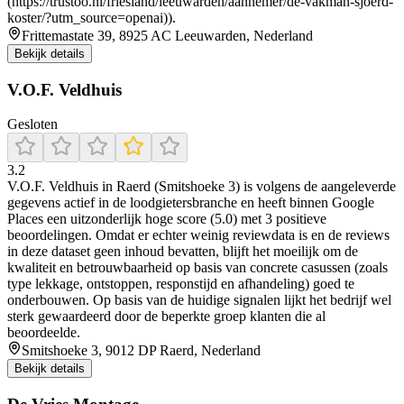
(https://trustoo.nl/friesland/leeuwarden/aannemer/de-vakman-sjoerd-
koster/?utm_source=openai)).
Frittemastate 39, 8925 AC Leeuwarden, Nederland
Bekijk details
V.O.F. Veldhuis
Gesloten
3.2
V.O.F. Veldhuis in Raerd (Smitshoeke 3) is volgens de aangeleverde
gegevens actief in de loodgietersbranche en heeft binnen Google
Places een uitzonderlijk hoge score (5.0) met 3 positieve
beoordelingen. Omdat er echter weinig reviewdata is en de reviews
in deze dataset geen inhoud bevatten, blijft het moeilijk om de
kwaliteit en betrouwbaarheid op basis van concrete casussen (zoals
type lekkage, ontstoppen, responstijd en afhandeling) goed te
onderbouwen. Op basis van de huidige signalen lijkt het bedrijf wel
sterk gewaardeerd door de beperkte groep klanten die al
beoordeelde.
Smitshoeke 3, 9012 DP Raerd, Nederland
Bekijk details