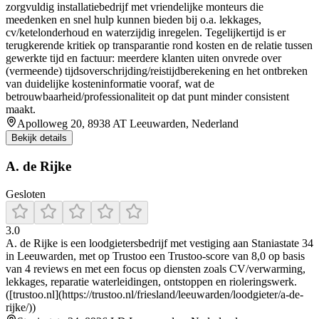
zorgvuldig installatiebedrijf met vriendelijke monteurs die
meedenken en snel hulp kunnen bieden bij o.a. lekkages,
cv/ketelonderhoud en waterzijdig inregelen. Tegelijkertijd is er
terugkerende kritiek op transparantie rond kosten en de relatie tussen
gewerkte tijd en factuur: meerdere klanten uiten onvrede over
(vermeende) tijdsoverschrijding/reistijdberekening en het ontbreken
van duidelijke kosteninformatie vooraf, wat de
betrouwbaarheid/professionaliteit op dat punt minder consistent
maakt.
Apolloweg 20, 8938 AT Leeuwarden, Nederland
Bekijk details
A. de Rijke
Gesloten
3.0
A. de Rijke is een loodgietersbedrijf met vestiging aan Staniastate 34
in Leeuwarden, met op Trustoo een Trustoo-score van 8,0 op basis
van 4 reviews en met een focus op diensten zoals CV/verwarming,
lekkages, reparatie waterleidingen, ontstoppen en rioleringswerk.
([trustoo.nl](https://trustoo.nl/friesland/leeuwarden/loodgieter/a-de-
rijke/))