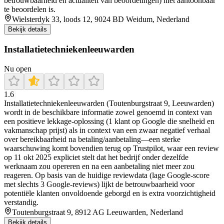
betrouwbaarheid en actualiteit van beoordelingen) niet aantoonbaar
te beoordelen is.
Wielsterdyk 33, loods 12, 9024 BD Weidum, Nederland
Bekijk details
Installatietechniekenleeuwarden
Nu open
1.6
Installatietechniekenleeuwarden (Toutenburgstraat 9, Leeuwarden)
wordt in de beschikbare informatie zowel genoemd in context van
een positieve lekkage-oplossing (1 klant op Google die snelheid en
vakmanschap prijst) als in context van een zwaar negatief verhaal
over bereikbaarheid na betaling/aanbetaling—een sterke
waarschuwing komt bovendien terug op Trustpilot, waar een review
op 11 okt 2025 expliciet stelt dat het bedrijf onder dezelfde
werknaam zou opereren en na een aanbetaling niet meer zou
reageren. Op basis van de huidige reviewdata (lage Google-score
met slechts 3 Google-reviews) lijkt de betrouwbaarheid voor
potentiële klanten onvoldoende geborgd en is extra voorzichtigheid
verstandig.
Toutenburgstraat 9, 8912 AG Leeuwarden, Nederland
Bekijk details