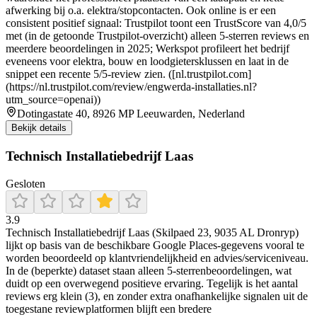
afwerking bij o.a. elektra/stopcontacten. Ook online is er een
consistent positief signaal: Trustpilot toont een TrustScore van 4,0/5
met (in de getoonde Trustpilot-overzicht) alleen 5-sterren reviews en
meerdere beoordelingen in 2025; Werkspot profileert het bedrijf
eveneens voor elektra, bouw en loodgietersklussen en laat in de
snippet een recente 5/5-review zien. ([nl.trustpilot.com]
(https://nl.trustpilot.com/review/engwerda-installaties.nl?
utm_source=openai))
Dotingastate 40, 8926 MP Leeuwarden, Nederland
Bekijk details
Technisch Installatiebedrijf Laas
Gesloten
3.9
Technisch Installatiebedrijf Laas (Skilpaed 23, 9035 AL Dronryp)
lijkt op basis van de beschikbare Google Places-gegevens vooral te
worden beoordeeld op klantvriendelijkheid en advies/serviceniveau.
In de (beperkte) dataset staan alleen 5-sterrenbeoordelingen, wat
duidt op een overwegend positieve ervaring. Tegelijk is het aantal
reviews erg klein (3), en zonder extra onafhankelijke signalen uit de
toegestane reviewplatformen blijft een bredere