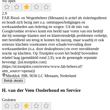
Nu open
2.9
FAB Riool- en Wegenbeheer (Menaam) is actief als rioleringsdienst
en houdt zich bezig met o.a. ontstoppen/ledigingen en
werkzaamheden aan riolering en wegen. Uit de mix van
Google/online reviews komt een beeld naar voren van een bedrijf
dat bij sommige klanten snel en klantvriendelijk problemen verhelpt,
met bereidheid om terug te komen bij nazorg, maar waarbij er ook
serieuze klachten voorkomen over schade/vervuiling door
werkzaamheden (o.a. door drukopbouw) en over onvoldoende
reactie op klachten. Op Trustpilot scoort het bedrijf bovendien
relatief laag (gemiddeld rond 2,9), wat de gemengde reputatie
bevestigt. ([nl.trustpilot.com]
(https://nl.trustpilot.com/review/www.fab-beheer.nl?
utm_source=openai))
Mieddyk 39B, 9036 LC Menaam, Nederland
Bekijk details
H. van der Veen Onderhoud en Service
Gesloten