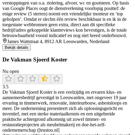
verstoppingen van o.a. riolering, afvoer, wc en gootsteen. Op basis
van Google Places oogt de dienstverlening voorlopig positief: de
enige review (5 sterren) noemt een vriendelijke monteur en ‘top
geholpen’. Omdat er slechts één review beschikbaar is en ik in de
toegestane webbronnen geen extra, direct aan dit specifieke
bedrijf/adres gekoppelde klantreviews kon bevestigen, is de totale
betrouwbaarheid vooral indicatief en nog niet breed onderbouwd.
James Wattstraat 4, 8912 AR Leeuwarden, Nederland
Bekijk details
De Vakman Sjoerd Koster
Nu open
3.5
De Vakman Sjoerd Koster is een veelzijdig en ervaren klus- en
aannemersbedrijf gevestigd in Leeuwarden, met ongeveer 19 jaar
ervaring in timmerwerk, renovatie, interieurbouw, asbestsloops en
meer. De onderneming presenteert zich als oplossingsgericht en
inventief, met een sterke materiaalkennis en een uitgebreide
praktische achtergrond afkomstig uit zowel timmer- en
restauratieprojecten als meubelmakerij en doe-het-zelf-
ondernemerschap ([trustoo.nl]