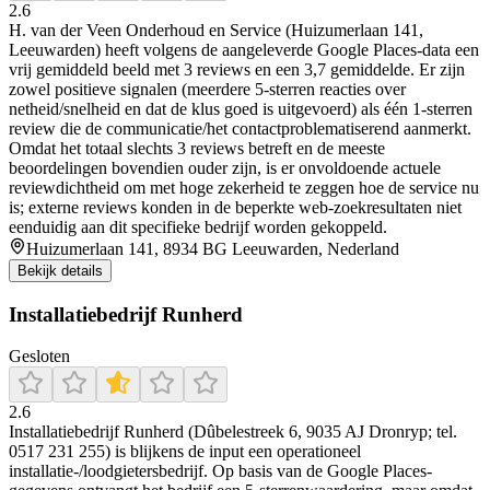
2.6
H. van der Veen Onderhoud en Service (Huizumerlaan 141,
Leeuwarden) heeft volgens de aangeleverde Google Places-data een
vrij gemiddeld beeld met 3 reviews en een 3,7 gemiddelde. Er zijn
zowel positieve signalen (meerdere 5-sterren reacties over
netheid/snelheid en dat de klus goed is uitgevoerd) als één 1-sterren
review die de communicatie/het contactproblematiserend aanmerkt.
Omdat het totaal slechts 3 reviews betreft en de meeste
beoordelingen bovendien ouder zijn, is er onvoldoende actuele
reviewdichtheid om met hoge zekerheid te zeggen hoe de service nu
is; externe reviews konden in de beperkte web-zoekresultaten niet
eenduidig aan dit specifieke bedrijf worden gekoppeld.
Huizumerlaan 141, 8934 BG Leeuwarden, Nederland
Bekijk details
Installatiebedrijf Runherd
Gesloten
2.6
Installatiebedrijf Runherd (Dûbelestreek 6, 9035 AJ Dronryp; tel.
0517 231 255) is blijkens de input een operationeel
installatie-/loodgietersbedrijf. Op basis van de Google Places-