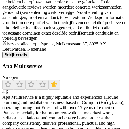
netheid en het oplossen van eerder ontstane gebreken. In de
aangeleverde reviews worden meerdere concrete werkzaamheden
genoemd (keukenleidingwerk, verleggen/voorbereiding van
aansluitingen, riool en sanitair), terwijl externe Werkspot-informatie
voor het bredere profiel van het bedrijf eveneens relatief positieve en
inhoudelijke klantfeedback suggereert, al kon ik niet op alle
toegestane domeinen exact dezelfde bedrijfsentiteit eenduidig en
volledig bevestigen.
bezoek alleen op afspraak, Melkemastate 37, 8925 AX
Leeuwarden, Nederland
Bekijk details
Apa Multiservice
Nu open
4.6
Apa Multiservice is a highly reputable and experienced allround
plumbing and installation business based in Cornjum (Brédyk 25a),
operating throughout Friesland with over 15 years of expertise.
Praised especially for bathroom renovations, meterkast work,
radiator installations, and comprehensive home projects, the
company consistently delivers professional, punctual and high-
quality service with clear communication and no hidden surprises.