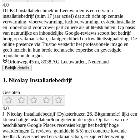
4.0
DIJKO Installatietechniek in Leeuwarden is een ervaren
installatiebedrijf (ruim 17 jaar actief) dat zich richt op centrale
verwarming, vloerverwarming, luchtverwarming, cv-ketelinstallatie
en -onderhoud voor zowel particuliere als utiliteitsklanten. Op basis
van natuurlijke en inhoudelijke Google-reviews scoort het bedrijf
hoog op vakmanschap, klantgerichtheid en kwaliteitssignalering. De
online presence via Trustoo versterkt het professionele imago en
geeft inzicht in hun brede technische expertise en gevestigde
reputatie in de regio.
Orionweg 45 m, 8938 AG Leeuwarden, Nederland
Bekijk details
J. Nicolay Installatiebedrijf
Gesloten
4.0
J. Nicolay Installatiebedrijf (Dyksterhuzen 26, Bitgummole) lijkt een
kleinschalige installateur/loodgieter in de regio. Op basis van de
beschikbare Google Places-recensies krijgt het bedrijf hoge
waarderingen (2 reviews, gemiddeld 5/5) met concrete lovende
feedback over snelheid en vakmanschap; er zijn echter weinig