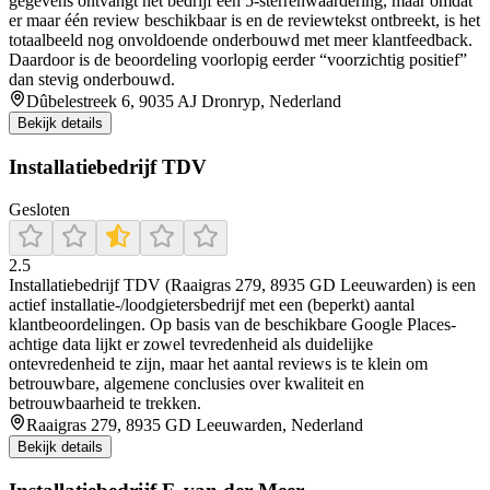
gegevens ontvangt het bedrijf een 5-sterrenwaardering, maar omdat
er maar één review beschikbaar is en de reviewtekst ontbreekt, is het
totaalbeeld nog onvoldoende onderbouwd met meer klantfeedback.
Daardoor is de beoordeling voorlopig eerder “voorzichtig positief”
dan stevig onderbouwd.
Dûbelestreek 6, 9035 AJ Dronryp, Nederland
Bekijk details
Installatiebedrijf TDV
Gesloten
2.5
Installatiebedrijf TDV (Raaigras 279, 8935 GD Leeuwarden) is een
actief installatie-/loodgietersbedrijf met een (beperkt) aantal
klantbeoordelingen. Op basis van de beschikbare Google Places-
achtige data lijkt er zowel tevredenheid als duidelijke
ontevredenheid te zijn, maar het aantal reviews is te klein om
betrouwbare, algemene conclusies over kwaliteit en
betrouwbaarheid te trekken.
Raaigras 279, 8935 GD Leeuwarden, Nederland
Bekijk details