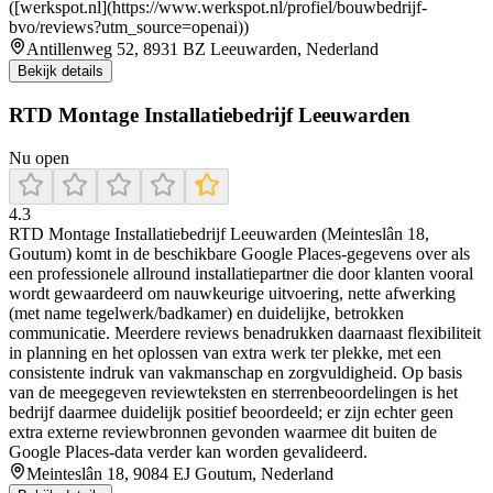
([werkspot.nl](https://www.werkspot.nl/profiel/bouwbedrijf-
bvo/reviews?utm_source=openai))
Antillenweg 52, 8931 BZ Leeuwarden, Nederland
Bekijk details
RTD Montage Installatiebedrijf Leeuwarden
Nu open
4.3
RTD Montage Installatiebedrijf Leeuwarden (Meinteslân 18,
Goutum) komt in de beschikbare Google Places-gegevens over als
een professionele allround installatiepartner die door klanten vooral
wordt gewaardeerd om nauwkeurige uitvoering, nette afwerking
(met name tegelwerk/badkamer) en duidelijke, betrokken
communicatie. Meerdere reviews benadrukken daarnaast flexibiliteit
in planning en het oplossen van extra werk ter plekke, met een
consistente indruk van vakmanschap en zorgvuldigheid. Op basis
van de meegegeven reviewteksten en sterrenbeoordelingen is het
bedrijf daarmee duidelijk positief beoordeeld; er zijn echter geen
extra externe reviewbronnen gevonden waarmee dit buiten de
Google Places-data verder kan worden gevalideerd.
Meinteslân 18, 9084 EJ Goutum, Nederland