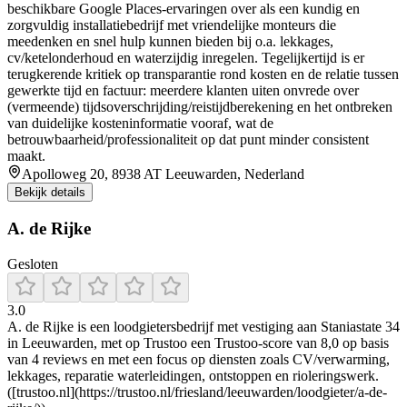
beschikbare Google Places-ervaringen over als een kundig en
zorgvuldig installatiebedrijf met vriendelijke monteurs die
meedenken en snel hulp kunnen bieden bij o.a. lekkages,
cv/ketelonderhoud en waterzijdig inregelen. Tegelijkertijd is er
terugkerende kritiek op transparantie rond kosten en de relatie tussen
gewerkte tijd en factuur: meerdere klanten uiten onvrede over
(vermeende) tijdsoverschrijding/reistijdberekening en het ontbreken
van duidelijke kosteninformatie vooraf, wat de
betrouwbaarheid/professionaliteit op dat punt minder consistent
maakt.
Apolloweg 20, 8938 AT Leeuwarden, Nederland
Bekijk details
A. de Rijke
Gesloten
3.0
A. de Rijke is een loodgietersbedrijf met vestiging aan Staniastate 34
in Leeuwarden, met op Trustoo een Trustoo-score van 8,0 op basis
van 4 reviews en met een focus op diensten zoals CV/verwarming,
lekkages, reparatie waterleidingen, ontstoppen en rioleringswerk.
([trustoo.nl](https://trustoo.nl/friesland/leeuwarden/loodgieter/a-de-