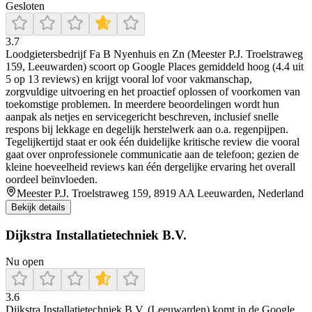
Gesloten
3.7
Loodgietersbedrijf Fa B Nyenhuis en Zn (Meester P.J. Troelstraweg
159, Leeuwarden) scoort op Google Places gemiddeld hoog (4.4 uit
5 op 13 reviews) en krijgt vooral lof voor vakmanschap,
zorgvuldige uitvoering en het proactief oplossen of voorkomen van
toekomstige problemen. In meerdere beoordelingen wordt hun
aanpak als netjes en servicegericht beschreven, inclusief snelle
respons bij lekkage en degelijk herstelwerk aan o.a. regenpijpen.
Tegelijkertijd staat er ook één duidelijke kritische review die vooral
gaat over onprofessionele communicatie aan de telefoon; gezien de
kleine hoeveelheid reviews kan één dergelijke ervaring het overall
oordeel beïnvloeden.
Meester P.J. Troelstraweg 159, 8919 AA Leeuwarden, Nederland
Bekijk details
Dijkstra Installatietechniek B.V.
Nu open
3.6
Dijkstra Installatietechniek B.V. (Leeuwarden) komt in de Google