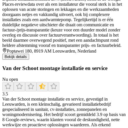
Places-reviewdata over als een installateur die vooral sterk is in het
oplossen van acute storingen en lekkages en die werkzaamheden
doorgaans netjes en vakkundig uitvoert, ook bij complexere
installaties zoals een aardwarmtepomp. Tegelijkertijd is er één
duidelijke negatieve uitschieter die draait om communicatie en
factuur-/prijs-transparantie (keuze voor een duurder model zonder
overleg en discussie over factuurverantwoording). In totaal is het
beeld daarmee overwegend positief, met een aandachtspunt rond
heldere afstemming vooraf en transparanter prijs- en factuurbeleid.
Poptawei 180, 8919 AM Leeuwarden, Nederland
Bekijk details
Van der Schoot montage installatie en service
Nu open
3.5
Van der Schoot montage installatie en service, gevestigd in
Leeuwarden, is een kleinschalig, gevarieerd installatiebedrijf
gespecialiseerd in sanitair, cv-installaties, zonnepanelen en
woningmodernisering. Het bedrijf scoort gemiddeld 3.9 op basis van
8 Google-reviews, waarin klanten vooral de deskundigheid, nette
werkwijze en proactieve oplossingen waarderen. Als erkend