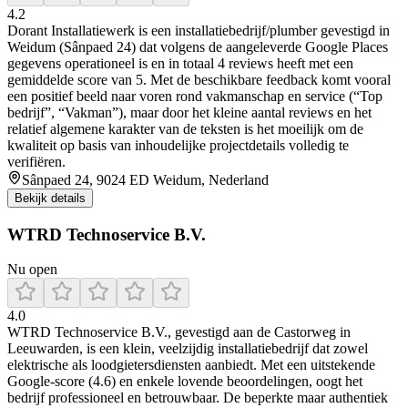
4.2
Dorant Installatiewerk is een installatiebedrijf/plumber gevestigd in
Weidum (Sânpaed 24) dat volgens de aangeleverde Google Places
gegevens operationeel is en in totaal 4 reviews heeft met een
gemiddelde score van 5. Met de beschikbare feedback komt vooral
een positief beeld naar voren rond vakmanschap en service (“Top
bedrijf”, “Vakman”), maar door het kleine aantal reviews en het
relatief algemene karakter van de teksten is het moeilijk om de
kwaliteit op basis van inhoudelijke projectdetails volledig te
verifiëren.
Sânpaed 24, 9024 ED Weidum, Nederland
Bekijk details
WTRD Technoservice B.V.
Nu open
4.0
WTRD Technoservice B.V., gevestigd aan de Castorweg in
Leeuwarden, is een klein, veelzijdig installatiebedrijf dat zowel
elektrische als loodgietersdiensten aanbiedt. Met een uitstekende
Google-score (4.6) en enkele lovende beoordelingen, oogt het
bedrijf professioneel en betrouwbaar. De beperkte maar authentiek