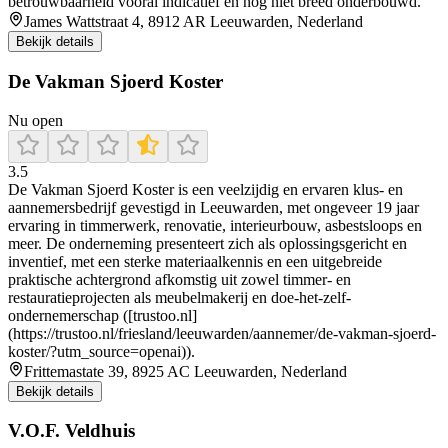
betrouwbaarheid vooral indicatief en nog niet breed onderbouwd.
James Wattstraat 4, 8912 AR Leeuwarden, Nederland
Bekijk details
De Vakman Sjoerd Koster
Nu open
3.5
De Vakman Sjoerd Koster is een veelzijdig en ervaren klus- en
aannemersbedrijf gevestigd in Leeuwarden, met ongeveer 19 jaar
ervaring in timmerwerk, renovatie, interieurbouw, asbestsloops en
meer. De onderneming presenteert zich als oplossingsgericht en
inventief, met een sterke materiaalkennis en een uitgebreide
praktische achtergrond afkomstig uit zowel timmer- en
restauratieprojecten als meubelmakerij en doe-het-zelf-
ondernemerschap ([trustoo.nl]
(https://trustoo.nl/friesland/leeuwarden/aannemer/de-vakman-sjoerd-
koster/?utm_source=openai)).
Frittemastate 39, 8925 AC Leeuwarden, Nederland
Bekijk details
V.O.F. Veldhuis