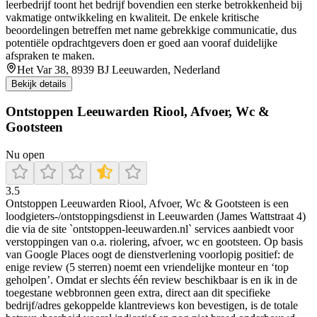
leerbedrijf toont het bedrijf bovendien een sterke betrokkenheid bij
vakmatige ontwikkeling en kwaliteit. De enkele kritische
beoordelingen betreffen met name gebrekkige communicatie, dus
potentiële opdrachtgevers doen er goed aan vooraf duidelijke
afspraken te maken.
Het Var 38, 8939 BJ Leeuwarden, Nederland
Bekijk details
Ontstoppen Leeuwarden Riool, Afvoer, Wc &
Gootsteen
Nu open
3.5
Ontstoppen Leeuwarden Riool, Afvoer, Wc & Gootsteen is een
loodgieters-/ontstoppingsdienst in Leeuwarden (James Wattstraat 4)
die via de site `ontstoppen-leeuwarden.nl` services aanbiedt voor
verstoppingen van o.a. riolering, afvoer, wc en gootsteen. Op basis
van Google Places oogt de dienstverlening voorlopig positief: de
enige review (5 sterren) noemt een vriendelijke monteur en ‘top
geholpen’. Omdat er slechts één review beschikbaar is en ik in de
toegestane webbronnen geen extra, direct aan dit specifieke
bedrijf/adres gekoppelde klantreviews kon bevestigen, is de totale