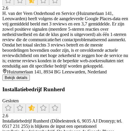
2.6
H. van der Veen Onderhoud en Service (Huizumerlaan 141,
Leeuwarden) heeft volgens de aangeleverde Google Places-data een
vrij gemiddeld beeld met 3 reviews en een 3,7 gemiddelde. Er zijn
zowel positieve signalen (meerdere 5-sterren reacties over
netheid/snelheid en dat de klus goed is uitgevoerd) als één 1-sterren
review die de communicatie/het contactproblematiserend aanmerkt.
Omdat het totaal slechts 3 reviews betreft en de meeste
beoordelingen bovendien ouder zijn, is er onvoldoende actuele
reviewdichtheid om met hoge zekerheid te zeggen hoe de service nu
is; externe reviews konden in de beperkte web-zoekresultaten niet
eenduidig aan dit specifieke bedrijf worden gekoppeld.
Huizumerlaan 141, 8934 BG Leeuwarden, Nederland
Bekijk details
Installatiebedrijf Runherd
Gesloten
2.6
Installatiebedrijf Runherd (Dûbelestreek 6, 9035 AJ Dronryp; tel.
0517 231 255) is blijkens de input een operationeel