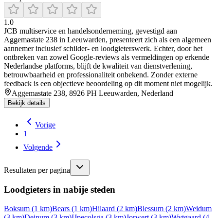
1.0
JCB multiservice en handelsonderneming, gevestigd aan
Aggemastate 238 in Leeuwarden, presenteert zich als een algemeen
aannemer inclusief schilder- en loodgieterswerk. Echter, door het
ontbreken van zowel Google‑reviews als vermeldingen op erkende
Nederlandse platforms, blijft de kwaliteit van dienstverlening,
betrouwbaarheid en professionaliteit onbekend. Zonder externe
feedback is een objectieve beoordeling op dit moment niet mogelijk.
Aggemastate 238, 8926 PH Leeuwarden, Nederland
Bekijk details
Vorige
1
Volgende
Resultaten per pagina
Loodgieters in nabije steden
Boksum
(
1
km)
Bears
(
1
km)
Hilaard
(
2
km)
Blessum
(
2
km)
Weidum
(
3
km)
Deinum
(
3
km)
IJpecolsga
(
3
km)
Jorwert
(
3
km)
Wytgaard
(
4