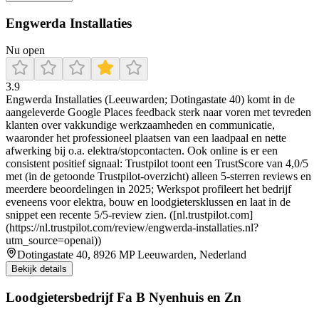
Engwerda Installaties
Nu open
3.9
Engwerda Installaties (Leeuwarden; Dotingastate 40) komt in de
aangeleverde Google Places feedback sterk naar voren met tevreden
klanten over vakkundige werkzaamheden en communicatie,
waaronder het professioneel plaatsen van een laadpaal en nette
afwerking bij o.a. elektra/stopcontacten. Ook online is er een
consistent positief signaal: Trustpilot toont een TrustScore van 4,0/5
met (in de getoonde Trustpilot-overzicht) alleen 5-sterren reviews en
meerdere beoordelingen in 2025; Werkspot profileert het bedrijf
eveneens voor elektra, bouw en loodgietersklussen en laat in de
snippet een recente 5/5-review zien. ([nl.trustpilot.com]
(https://nl.trustpilot.com/review/engwerda-installaties.nl?
utm_source=openai))
Dotingastate 40, 8926 MP Leeuwarden, Nederland
Bekijk details
Loodgietersbedrijf Fa B Nyenhuis en Zn