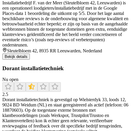
Installatiebedrijf F. van der Meer (Sleutelbloem 42, Leeuwarden) is
een operationeel loodgieters/installatiebedrijf met in de Google
Places-data 1 beoordeling die uitkomt op 5/5. Door het lage aantal
beschikbare reviews is de onderbouwing voor algemene kwaliteit en
betrouwbaarheid echter beperkt; er zijn op basis van de aangehaalde
webbronnen binnen de toegestane domeinen geen extra, eenduidige
klantreviews geïdentificeerd die het beeld verder concretiseren of
eventuele risico’s (zoals nep-reviews of verbeterpunten)
ondersteunen.
Sleutelbloem 42, 8935 RR Leeuwarden, Nederland
Bekijk details
Dorant installatietechniek
Nu open
2.5
Dorant installatietechniek is gevestigd op Wielsterdyk 33, loods 12,
9024 BD Weidum (NL) en staat geregistreerd als actief (telefoon: 06
18870603). Op de toegestane externe bronnen met
klantbeoordelingen (zoals Werkspot, Trustpilot/Trustoo en
Klantenvertellen) kon ik echter geen relevante, verifieerbare
reviewpagina of feedback over dit specifieke bedrijf terugvinden,