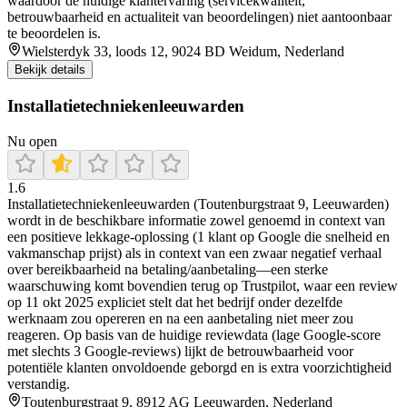
waardoor de huidige klantervaring (servicekwaliteit,
betrouwbaarheid en actualiteit van beoordelingen) niet aantoonbaar
te beoordelen is.
Wielsterdyk 33, loods 12, 9024 BD Weidum, Nederland
Bekijk details
Installatietechniekenleeuwarden
Nu open
1.6
Installatietechniekenleeuwarden (Toutenburgstraat 9, Leeuwarden)
wordt in de beschikbare informatie zowel genoemd in context van
een positieve lekkage-oplossing (1 klant op Google die snelheid en
vakmanschap prijst) als in context van een zwaar negatief verhaal
over bereikbaarheid na betaling/aanbetaling—een sterke
waarschuwing komt bovendien terug op Trustpilot, waar een review
op 11 okt 2025 expliciet stelt dat het bedrijf onder dezelfde
werknaam zou opereren en na een aanbetaling niet meer zou
reageren. Op basis van de huidige reviewdata (lage Google-score
met slechts 3 Google-reviews) lijkt de betrouwbaarheid voor
potentiële klanten onvoldoende geborgd en is extra voorzichtigheid
verstandig.
Toutenburgstraat 9, 8912 AG Leeuwarden, Nederland