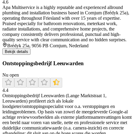
4.6
Apa Multiservice is a highly reputable and experienced allround
plumbing and installation business based in Cornjum (Brédyk 25a),
operating throughout Friesland with over 15 years of expertise.
Praised especially for bathroom renovations, meterkast work,
radiator installations, and comprehensive home projects, the
company consistently delivers professional, punctual and high-
quality service with clear communication and no hidden surprises.
Brédyk 25a, 9056 PB Cornjum, Nederland
Bekijk details
Ontstoppingsbedrijf Leeuwarden
Nu open
4.4
Ontstoppingsbedrijf Leeuwarden (Lange Marktstraat 1,
Leeuwarden) profileert zich als lokale
loodgieter/ontstoppingsspecialist voor o.a. verstoppingen en
leidingproblemen. Op basis van zowel de meegeleverde Google-al
achtige reviewvoorbeelden als externe platformsamenvattingen komt
een beeld naar voren van snelle, nette en professionele service met
duidelijke communicatiewaarde (o.a. camera-inzicht) en correcte
afhandeling; dit sluit aan op de hoge scores die worden