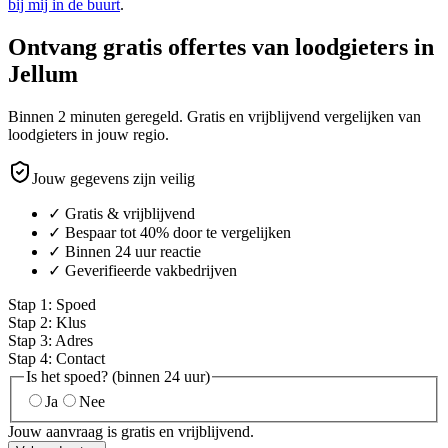
bij mij in de buurt
.
Ontvang gratis offertes van loodgieters in
Jellum
Binnen 2 minuten geregeld. Gratis en vrijblijvend vergelijken van
loodgieters in jouw regio.
Jouw gegevens zijn veilig
✓ Gratis & vrijblijvend
✓ Bespaar tot 40% door te vergelijken
✓ Binnen 24 uur reactie
✓ Geverifieerde vakbedrijven
Stap
1
:
Spoed
Stap
2
:
Klus
Stap
3
:
Adres
Stap
4
:
Contact
Is het spoed? (binnen 24 uur)
Ja
Nee
Jouw aanvraag is gratis en vrijblijvend.