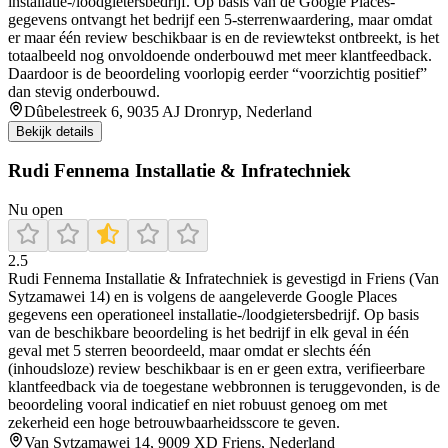
installatie-/loodgietersbedrijf. Op basis van de Google Places-
gegevens ontvangt het bedrijf een 5-sterrenwaardering, maar omdat
er maar één review beschikbaar is en de reviewtekst ontbreekt, is het
totaalbeeld nog onvoldoende onderbouwd met meer klantfeedback.
Daardoor is de beoordeling voorlopig eerder “voorzichtig positief”
dan stevig onderbouwd.
Dûbelestreek 6, 9035 AJ Dronryp, Nederland
Bekijk details
Rudi Fennema Installatie & Infratechniek
Nu open
2.5
Rudi Fennema Installatie & Infratechniek is gevestigd in Friens (Van
Sytzamawei 14) en is volgens de aangeleverde Google Places
gegevens een operationeel installatie-/loodgietersbedrijf. Op basis
van de beschikbare beoordeling is het bedrijf in elk geval in één
geval met 5 sterren beoordeeld, maar omdat er slechts één
(inhoudsloze) review beschikbaar is en er geen extra, verifieerbare
klantfeedback via de toegestane webbronnen is teruggevonden, is de
beoordeling vooral indicatief en niet robuust genoeg om met
zekerheid een hoge betrouwbaarheidsscore te geven.
Van Sytzamawei 14, 9009 XD Friens, Nederland