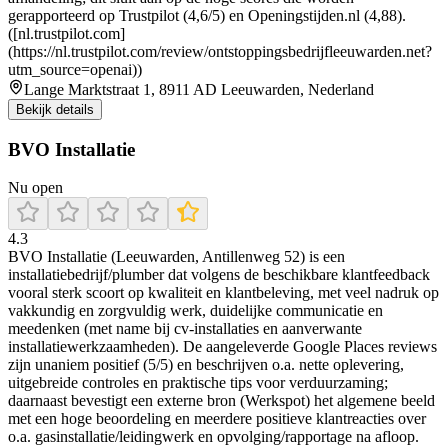
gerapporteerd op Trustpilot (4,6/5) en Openingstijden.nl (4,88).
([nl.trustpilot.com]
(https://nl.trustpilot.com/review/ontstoppingsbedrijfleeuwarden.net?
utm_source=openai))
Lange Marktstraat 1, 8911 AD Leeuwarden, Nederland
Bekijk details
BVO Installatie
Nu open
4.3
BVO Installatie (Leeuwarden, Antillenweg 52) is een
installatiebedrijf/plumber dat volgens de beschikbare klantfeedback
vooral sterk scoort op kwaliteit en klantbeleving, met veel nadruk op
vakkundig en zorgvuldig werk, duidelijke communicatie en
meedenken (met name bij cv-installaties en aanverwante
installatiewerkzaamheden). De aangeleverde Google Places reviews
zijn unaniem positief (5/5) en beschrijven o.a. nette oplevering,
uitgebreide controles en praktische tips voor verduurzaming;
daarnaast bevestigt een externe bron (Werkspot) het algemene beeld
met een hoge beoordeling en meerdere positieve klantreacties over
o.a. gasinstallatie/leidingwerk en opvolging/rapportage na afloop.