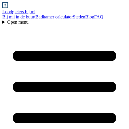
Loodgieters bij mij
Bij mij in de buurt
Badkamer calculator
Steden
Blog
FAQ
Open menu