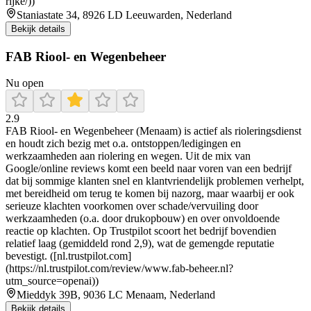
rijke/))
Staniastate 34, 8926 LD Leeuwarden, Nederland
Bekijk details
FAB Riool- en Wegenbeheer
Nu open
2.9
FAB Riool- en Wegenbeheer (Menaam) is actief als rioleringsdienst
en houdt zich bezig met o.a. ontstoppen/ledigingen en
werkzaamheden aan riolering en wegen. Uit de mix van
Google/online reviews komt een beeld naar voren van een bedrijf
dat bij sommige klanten snel en klantvriendelijk problemen verhelpt,
met bereidheid om terug te komen bij nazorg, maar waarbij er ook
serieuze klachten voorkomen over schade/vervuiling door
werkzaamheden (o.a. door drukopbouw) en over onvoldoende
reactie op klachten. Op Trustpilot scoort het bedrijf bovendien
relatief laag (gemiddeld rond 2,9), wat de gemengde reputatie
bevestigt. ([nl.trustpilot.com]
(https://nl.trustpilot.com/review/www.fab-beheer.nl?
utm_source=openai))
Mieddyk 39B, 9036 LC Menaam, Nederland
Bekijk details