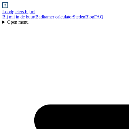
Loodgieters bij mij
Bij mij in de buurt
Badkamer calculator
Steden
Blog
FAQ
Open menu