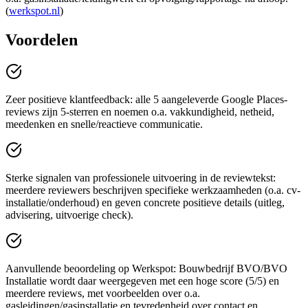
(
werkspot.nl
)
Voordelen
Zeer positieve klantfeedback: alle 5 aangeleverde Google Places-
reviews zijn 5-sterren en noemen o.a. vakkundigheid, netheid,
meedenken en snelle/reactieve communicatie.
Sterke signalen van professionele uitvoering in de reviewtekst:
meerdere reviewers beschrijven specifieke werkzaamheden (o.a. cv-
installatie/onderhoud) en geven concrete positieve details (uitleg,
advisering, uitvoerige check).
Aanvullende beoordeling op Werkspot: Bouwbedrijf BVO/BVO
Installatie wordt daar weergegeven met een hoge score (5/5) en
meerdere reviews, met voorbeelden over o.a.
gasleidingen/gasinstallatie en tevredenheid over contact en