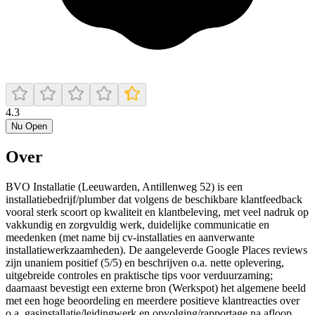
4.3
Nu Open
Over
BVO Installatie (Leeuwarden, Antillenweg 52) is een
installatiebedrijf/plumber dat volgens de beschikbare klantfeedback
vooral sterk scoort op kwaliteit en klantbeleving, met veel nadruk op
vakkundig en zorgvuldig werk, duidelijke communicatie en
meedenken (met name bij cv-installaties en aanverwante
installatiewerkzaamheden). De aangeleverde Google Places reviews
zijn unaniem positief (5/5) en beschrijven o.a. nette oplevering,
uitgebreide controles en praktische tips voor verduurzaming;
daarnaast bevestigt een externe bron (Werkspot) het algemene beeld
met een hoge beoordeling en meerdere positieve klantreacties over
o.a. gasinstallatie/leidingwerk en opvolging/rapportage na afloop.