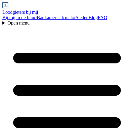
Loodgieters bij mij
Bij mij in de buurt
Badkamer calculator
Steden
Blog
FAQ
Open menu