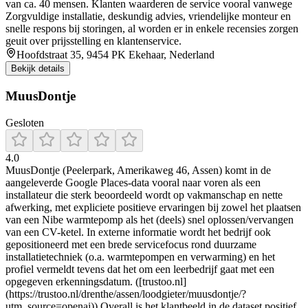
van ca. 40 mensen. Klanten waarderen de service vooral vanwege
Zorgvuldige installatie, deskundig advies, vriendelijke monteur en
snelle respons bij storingen, al worden er in enkele recensies zorgen
geuit over prijsstelling en klantenservice.
Hoofdstraat 35, 9454 PK Ekehaar, Nederland
Bekijk details
MuusDontje
Gesloten
4.0
MuusDontje (Peelerpark, Amerikaweg 46, Assen) komt in de
aangeleverde Google Places-data vooral naar voren als een
installateur die sterk beoordeeld wordt op vakmanschap en nette
afwerking, met expliciete positieve ervaringen bij zowel het plaatsen
van een Nibe warmtepomp als het (deels) snel oplossen/vervangen
van een CV-ketel. In externe informatie wordt het bedrijf ook
gepositioneerd met een brede servicefocus rond duurzame
installatietechniek (o.a. warmtepompen en verwarming) en het
profiel vermeldt tevens dat het om een leerbedrijf gaat met een
opgegeven erkenningsdatum. ([trustoo.nl]
(https://trustoo.nl/drenthe/assen/loodgieter/muusdontje/?
utm_source=openai)) Overall is het klantbeeld in de dataset positief,