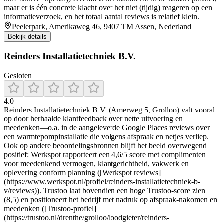
maar er is één concrete klacht over het niet (tijdig) reageren op een
informatieverzoek, en het totaal aantal reviews is relatief klein.
Peelerpark, Amerikaweg 46, 9407 TM Assen, Nederland
Bekijk details
Reinders Installatietechniek B.V.
Gesloten
4.0
Reinders Installatietechniek B.V. (Amerweg 5, Grolloo) valt vooral
op door herhaalde klantfeedback over nette uitvoering en
meedenken—o.a. in de aangeleverde Google Places reviews over
een warmtepompinstallatie die volgens afspraak en netjes verliep.
Ook op andere beoordelingsbronnen blijft het beeld overwegend
positief: Werkspot rapporteert een 4,6/5 score met complimenten
voor meedenkend vermogen, klantgerichtheid, vakwerk en
oplevering conform planning ([Werkspot reviews]
(https://www.werkspot.nl/profiel/reinders-installatietechniek-b-
v/reviews)). Trustoo laat bovendien een hoge Trustoo-score zien
(8,5) en positioneert het bedrijf met nadruk op afspraak-nakomen en
meedenken ([Trustoo-profiel]
(https://trustoo.nl/drenthe/grolloo/loodgieter/reinders-