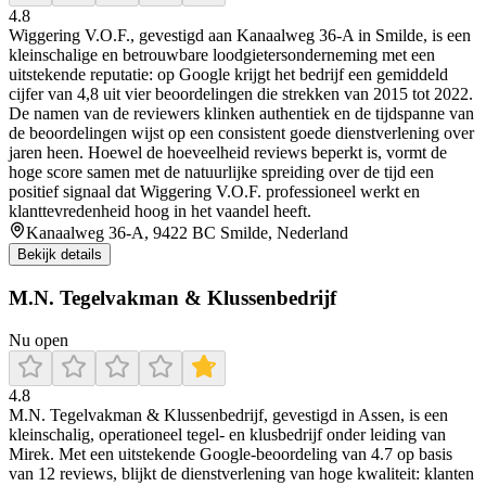
4.8
Wiggering V.O.F., gevestigd aan Kanaalweg 36‑A in Smilde, is een
kleinschalige en betrouwbare loodgietersonderneming met een
uitstekende reputatie: op Google krijgt het bedrijf een gemiddeld
cijfer van 4,8 uit vier beoordelingen die strekken van 2015 tot 2022.
De namen van de reviewers klinken authentiek en de tijdspanne van
de beoordelingen wijst op een consistent goede dienstverlening over
jaren heen. Hoewel de hoeveelheid reviews beperkt is, vormt de
hoge score samen met de natuurlijke spreiding over de tijd een
positief signaal dat Wiggering V.O.F. professioneel werkt en
klanttevredenheid hoog in het vaandel heeft.
Kanaalweg 36-A, 9422 BC Smilde, Nederland
Bekijk details
M.N. Tegelvakman & Klussenbedrijf
Nu open
4.8
M.N. Tegelvakman & Klussenbedrijf, gevestigd in Assen, is een
kleinschalig, operationeel tegel- en klusbedrijf onder leiding van
Mirek. Met een uitstekende Google-beoordeling van 4.7 op basis
van 12 reviews, blijkt de dienstverlening van hoge kwaliteit: klanten