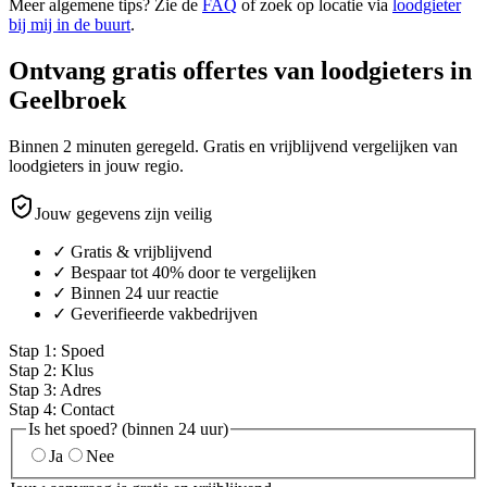
Meer algemene tips? Zie de
FAQ
of zoek op locatie via
loodgieter
bij mij in de buurt
.
Ontvang gratis offertes van loodgieters in
Geelbroek
Binnen 2 minuten geregeld. Gratis en vrijblijvend vergelijken van
loodgieters in jouw regio.
Jouw gegevens zijn veilig
✓ Gratis & vrijblijvend
✓ Bespaar tot 40% door te vergelijken
✓ Binnen 24 uur reactie
✓ Geverifieerde vakbedrijven
Stap
1
:
Spoed
Stap
2
:
Klus
Stap
3
:
Adres
Stap
4
:
Contact
Is het spoed? (binnen 24 uur)
Ja
Nee