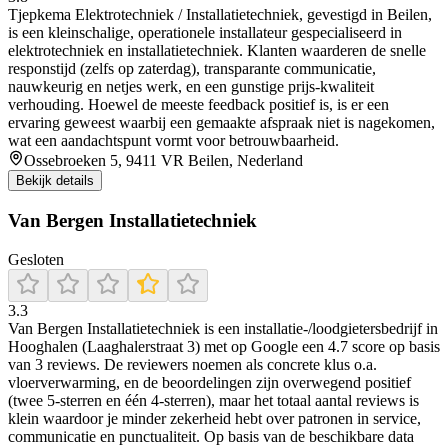
Tjepkema Elektrotechniek / Installatietechniek, gevestigd in Beilen,
is een kleinschalige, operationele installateur gespecialiseerd in
elektrotechniek en installatietechniek. Klanten waarderen de snelle
responstijd (zelfs op zaterdag), transparante communicatie,
nauwkeurig en netjes werk, en een gunstige prijs‑kwaliteit
verhouding. Hoewel de meeste feedback positief is, is er een
ervaring geweest waarbij een gemaakte afspraak niet is nagekomen,
wat een aandachtspunt vormt voor betrouwbaarheid.
Ossebroeken 5, 9411 VR Beilen, Nederland
Bekijk details
Van Bergen Installatietechniek
Gesloten
3.3
Van Bergen Installatietechniek is een installatie-/loodgietersbedrijf in
Hooghalen (Laaghalerstraat 3) met op Google een 4.7 score op basis
van 3 reviews. De reviewers noemen als concrete klus o.a.
vloerverwarming, en de beoordelingen zijn overwegend positief
(twee 5-sterren en één 4-sterren), maar het totaal aantal reviews is
klein waardoor je minder zekerheid hebt over patronen in service,
communicatie en punctualiteit. Op basis van de beschikbare data