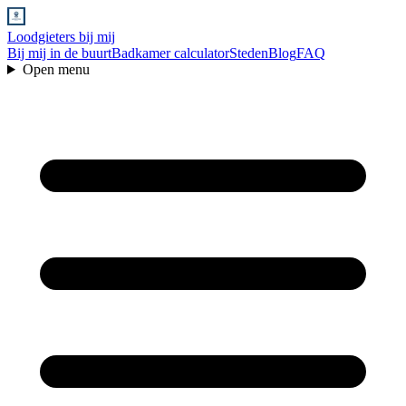
Loodgieters bij mij
Bij mij in de buurt
Badkamer calculator
Steden
Blog
FAQ
Open menu