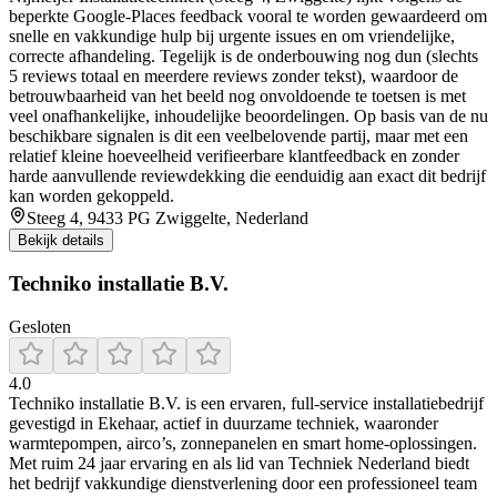
beperkte Google-Places feedback vooral te worden gewaardeerd om
snelle en vakkundige hulp bij urgente issues en om vriendelijke,
correcte afhandeling. Tegelijk is de onderbouwing nog dun (slechts
5 reviews totaal en meerdere reviews zonder tekst), waardoor de
betrouwbaarheid van het beeld nog onvoldoende te toetsen is met
veel onafhankelijke, inhoudelijke beoordelingen. Op basis van de nu
beschikbare signalen is dit een veelbelovende partij, maar met een
relatief kleine hoeveelheid verifieerbare klantfeedback en zonder
harde aanvullende reviewdekking die eenduidig aan exact dit bedrijf
kan worden gekoppeld.
Steeg 4, 9433 PG Zwiggelte, Nederland
Bekijk details
Techniko installatie B.V.
Gesloten
4.0
Techniko installatie B.V. is een ervaren, full-service installatiebedrijf
gevestigd in Ekehaar, actief in duurzame techniek, waaronder
warmtepompen, airco’s, zonnepanelen en smart home-oplossingen.
Met ruim 24 jaar ervaring en als lid van Techniek Nederland biedt
het bedrijf vakkundige dienstverlening door een professioneel team