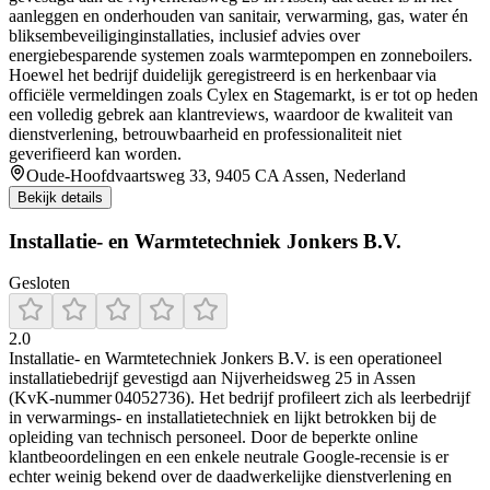
aanleggen en onderhouden van sanitair, verwarming, gas, water én
bliksembeveiliginginstallaties, inclusief advies over
energiebesparende systemen zoals warmtepompen en zonneboilers.
Hoewel het bedrijf duidelijk geregistreerd is en herkenbaar via
officiële vermeldingen zoals Cylex en Stagemarkt, is er tot op heden
een volledig gebrek aan klantreviews, waardoor de kwaliteit van
dienstverlening, betrouwbaarheid en professionaliteit niet
geverifieerd kan worden.
Oude-Hoofdvaartsweg 33, 9405 CA Assen, Nederland
Bekijk details
Installatie- en Warmtetechniek Jonkers B.V.
Gesloten
2.0
Installatie- en Warmtetechniek Jonkers B.V. is een operationeel
installatiebedrijf gevestigd aan Nijverheidsweg 25 in Assen
(KvK‑nummer 04052736). Het bedrijf profileert zich als leerbedrijf
in verwarmings- en installatie­techniek en lijkt betrokken bij de
opleiding van technisch personeel. Door de beperkte online
klantbeoordelingen en een enkele neutrale Google-recensie is er
echter weinig bekend over de daadwerkelijke dienstverlening en