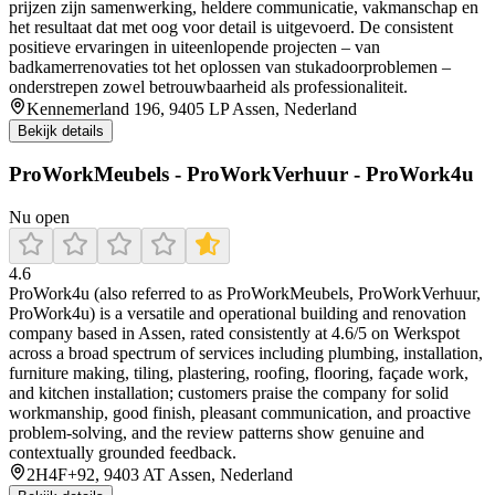
prijzen zijn samenwerking, heldere communicatie, vakmanschap en
het resultaat dat met oog voor detail is uitgevoerd. De consistent
positieve ervaringen in uiteenlopende projecten – van
badkamerrenovaties tot het oplossen van stukadoorproblemen –
onderstrepen zowel betrouwbaarheid als professionaliteit.
Kennemerland 196, 9405 LP Assen, Nederland
Bekijk details
ProWorkMeubels - ProWorkVerhuur - ProWork4u
Nu open
4.6
ProWork4u (also referred to as ProWorkMeubels, ProWorkVerhuur,
ProWork4u) is a versatile and operational building and renovation
company based in Assen, rated consistently at 4.6/5 on Werkspot
across a broad spectrum of services including plumbing, installation,
furniture making, tiling, plastering, roofing, flooring, façade work,
and kitchen installation; customers praise the company for solid
workmanship, good finish, pleasant communication, and proactive
problem-solving, and the review patterns show genuine and
contextually grounded feedback.
2H4F+92, 9403 AT Assen, Nederland