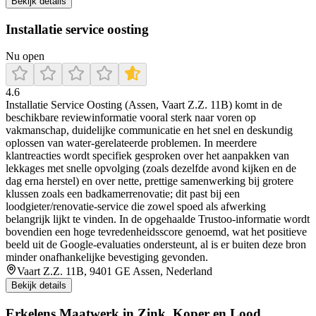
Bekijk details
Installatie service oosting
Nu open
4.6
Installatie Service Oosting (Assen, Vaart Z.Z. 11B) komt in de
beschikbare reviewinformatie vooral sterk naar voren op
vakmanschap, duidelijke communicatie en het snel en deskundig
oplossen van water-gerelateerde problemen. In meerdere
klantreacties wordt specifiek gesproken over het aanpakken van
lekkages met snelle opvolging (zoals dezelfde avond kijken en de
dag erna herstel) en over nette, prettige samenwerking bij grotere
klussen zoals een badkamerrenovatie; dit past bij een
loodgieter/renovatie-service die zowel spoed als afwerking
belangrijk lijkt te vinden. In de opgehaalde Trustoo-informatie wordt
bovendien een hoge tevredenheidsscore genoemd, wat het positieve
beeld uit de Google-evaluaties ondersteunt, al is er buiten deze bron
minder onafhankelijke bevestiging gevonden.
Vaart Z.Z. 11B, 9401 GE Assen, Nederland
Bekijk details
Erkelens Maatwerk in Zink, Koper en Lood