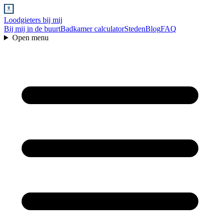
Loodgieters bij mij
Bij mij in de buurt
Badkamer calculator
Steden
Blog
FAQ
Open menu