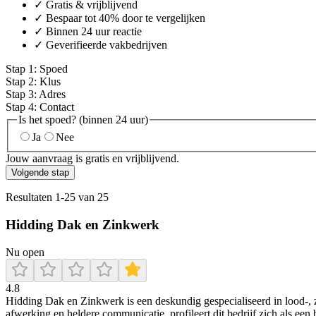
✓ Gratis & vrijblijvend
✓ Bespaar tot 40% door te vergelijken
✓ Binnen 24 uur reactie
✓ Geverifieerde vakbedrijven
Stap
1
:
Spoed
Stap
2
:
Klus
Stap
3
:
Adres
Stap
4
:
Contact
Is het spoed? (binnen 24 uur)
Ja
Nee
Jouw aanvraag is gratis en vrijblijvend.
Volgende stap
Resultaten
1
-
25
van
25
Hidding Dak en Zinkwerk
Nu open
4.8
Hidding Dak en Zinkwerk is een deskundig gespecialiseerd in lood-, z
afwerking en heldere communicatie, profileert dit bedrijf zich als e