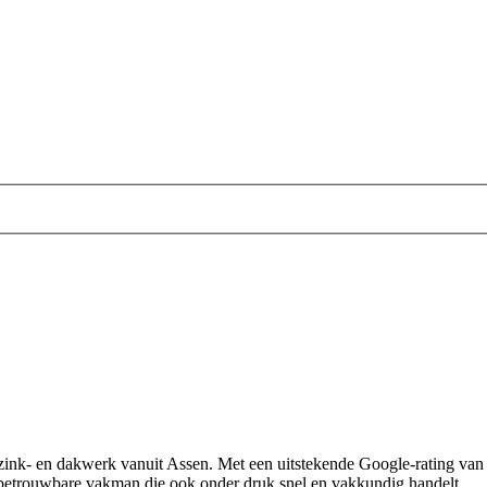
ink- en dakwerk vanuit Assen. Met een uitstekende Google-rating van 4,
en betrouwbare vakman die ook onder druk snel en vakkundig handelt.