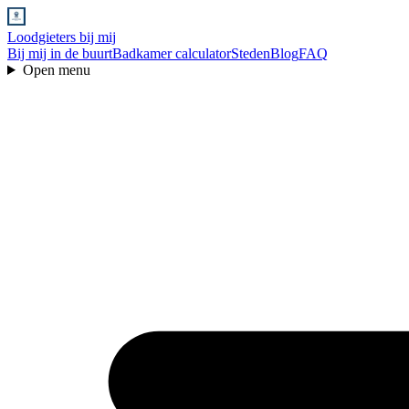
Loodgieters bij mij
Bij mij in de buurt
Badkamer calculator
Steden
Blog
FAQ
Open menu