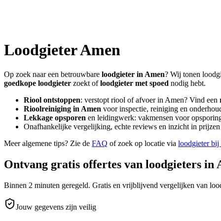
Loodgieter
Amen
Op zoek naar een betrouwbare
loodgieter in
Amen
? Wij tonen loodgi
goedkope loodgieter
zoekt of
loodgieter met spoed
nodig hebt.
Riool ontstoppen
: verstopt riool of afvoer in
Amen
? Vind een
Rioolreiniging in
Amen
voor inspectie, reiniging en onderhoud
Lekkage opsporen
en leidingwerk: vakmensen voor opsporing 
Onafhankelijke vergelijking, echte reviews en inzicht in prijz
Meer algemene tips? Zie de
FAQ
of zoek op locatie via
loodgieter bij
Ontvang gratis offertes van loodgieters in
Binnen 2 minuten geregeld. Gratis en vrijblijvend vergelijken van lood
Jouw gegevens zijn veilig