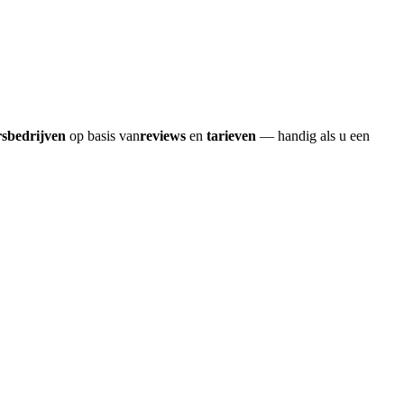
rsbedrijven
op basis van
reviews
en
tarieven
— handig als u een