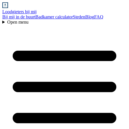
Loodgieters bij mij
Bij mij in de buurt
Badkamer calculator
Steden
Blog
FAQ
Open menu