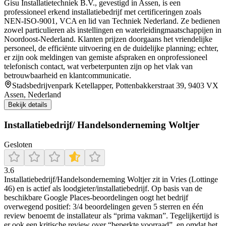
Gisu Installatietechniek B.V., gevestigd in Assen, is een
professioneel erkend installatiebedrijf met certificeringen zoals
NEN‑ISO‑9001, VCA en lid van Techniek Nederland. Ze bedienen
zowel particulieren als instellingen en waterleidingmaatschappijen in
Noordoost-Nederland. Klanten prijzen doorgaans het vriendelijke
personeel, de efficiënte uitvoering en de duidelijke planning; echter,
er zijn ook meldingen van gemiste afspraken en onprofessioneel
telefonisch contact, wat verbeterpunten zijn op het vlak van
betrouwbaarheid en klantcommunicatie.
Stadsbedrijvenpark Ketellapper, Pottenbakkerstraat 39, 9403 VX
Assen, Nederland
Bekijk details
Installatiebedrijf/ Handelsonderneming Woltjer
Gesloten
3.6
Installatiebedrijf/Handelsonderneming Woltjer zit in Vries (Lottinge
46) en is actief als loodgieter/installatiebedrijf. Op basis van de
beschikbare Google Places-beoordelingen oogt het bedrijf
overwegend positief: 3/4 beoordelingen geven 5 sterren en één
review benoemt de installateur als “prima vakman”. Tegelijkertijd is
er ook een kritische review over “beperkte voorraad”, en omdat het