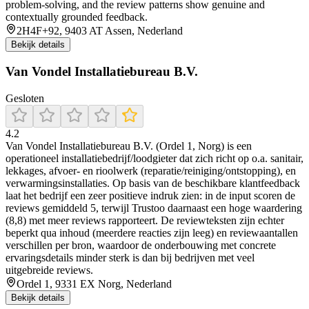
problem-solving, and the review patterns show genuine and
contextually grounded feedback.
2H4F+92, 9403 AT Assen, Nederland
Bekijk details
Van Vondel Installatiebureau B.V.
Gesloten
4.2
Van Vondel Installatiebureau B.V. (Ordel 1, Norg) is een
operationeel installatiebedrijf/loodgieter dat zich richt op o.a. sanitair,
lekkages, afvoer- en rioolwerk (reparatie/reiniging/ontstopping), en
verwarmingsinstallaties. Op basis van de beschikbare klantfeedback
laat het bedrijf een zeer positieve indruk zien: in de input scoren de
reviews gemiddeld 5, terwijl Trustoo daarnaast een hoge waardering
(8,8) met meer reviews rapporteert. De reviewteksten zijn echter
beperkt qua inhoud (meerdere reacties zijn leeg) en reviewaantallen
verschillen per bron, waardoor de onderbouwing met concrete
ervaringsdetails minder sterk is dan bij bedrijven met veel
uitgebreide reviews.
Ordel 1, 9331 EX Norg, Nederland
Bekijk details