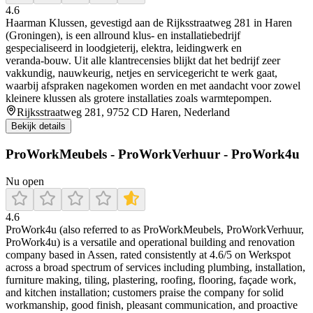
4.6
Haarman Klussen, gevestigd aan de Rijksstraatweg 281 in Haren
(Groningen), is een allround klus- en installatiebedrijf
gespecialiseerd in loodgieterij, elektra, leidingwerk en
veranda‑bouw. Uit alle klantrecensies blijkt dat het bedrijf zeer
vakkundig, nauwkeurig, netjes en servicegericht te werk gaat,
waarbij afspraken nagekomen worden en met aandacht voor zowel
kleinere klussen als grotere installaties zoals warmtepompen.
Rijksstraatweg 281, 9752 CD Haren, Nederland
Bekijk details
ProWorkMeubels - ProWorkVerhuur - ProWork4u
Nu open
4.6
ProWork4u (also referred to as ProWorkMeubels, ProWorkVerhuur,
ProWork4u) is a versatile and operational building and renovation
company based in Assen, rated consistently at 4.6/5 on Werkspot
across a broad spectrum of services including plumbing, installation,
furniture making, tiling, plastering, roofing, flooring, façade work,
and kitchen installation; customers praise the company for solid
workmanship, good finish, pleasant communication, and proactive