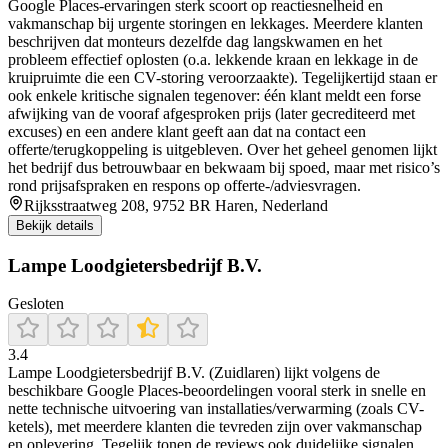
Google Places-ervaringen sterk scoort op reactiesnelheid en
vakmanschap bij urgente storingen en lekkages. Meerdere klanten
beschrijven dat monteurs dezelfde dag langskwamen en het
probleem effectief oplosten (o.a. lekkende kraan en lekkage in de
kruipruimte die een CV-storing veroorzaakte). Tegelijkertijd staan er
ook enkele kritische signalen tegenover: één klant meldt een forse
afwijking van de vooraf afgesproken prijs (later gecrediteerd met
excuses) en een andere klant geeft aan dat na contact een
offerte/terugkoppeling is uitgebleven. Over het geheel genomen lijkt
het bedrijf dus betrouwbaar en bekwaam bij spoed, maar met risico’s
rond prijsafspraken en respons op offerte-/adviesvragen.
Rijksstraatweg 208, 9752 BR Haren, Nederland
Bekijk details
Lampe Loodgietersbedrijf B.V.
Gesloten
3.4
Lampe Loodgietersbedrijf B.V. (Zuidlaren) lijkt volgens de
beschikbare Google Places-beoordelingen vooral sterk in snelle en
nette technische uitvoering van installaties/verwarming (zoals CV-
ketels), met meerdere klanten die tevreden zijn over vakmanschap
en oplevering. Tegelijk tonen de reviews ook duidelijke signalen