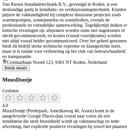
Van Riesen Installatietechniek B.V., gevestigd in Roden, is een
deskundige partij in installatie- en verduurzamingstechniek. Klanten
prijzen de vakkundigheid bij complexe duurzame projecten zoals
warmtepompen, zonnepanelen en zonneboilers, evenals de
professionele en vriendelijke samenwerking. Tegelijkertijd duiken er
kritische ervaringen op: afspraken worden soms niet nagekomen of
slecht gecommuniceerd, en kosten (vooral voorrijkosten) worden
niet altijd vooraf helder gecommuniceerd. Over het geheel genomen
biedt dit bedrijf sterke technische expertise en klantgerichte inzet,
maar er is ruimte voor verbetering op het vlak van betrouwbaarheid
en transparantie.
Ceintuurbaan Noord 123, 9301 NT Roden, Nederland
Bekijk details
MuusDontje
Gesloten
4.0
MuusDontje (Peelerpark, Amerikaweg 46, Assen) komt in de
aangeleverde Google Places-data vooral naar voren als een
installateur die sterk beoordeeld wordt op vakmanschap en nette
afwerking, met expliciete positieve ervaringen bij zowel het plaatsen