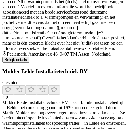
van een Nibe warmtepomp als het (deels) snel oplossen/vervangen
van een CV-ketel. In externe informatie wordt het bedrijf ook
gepositioneerd met een brede servicefocus rond duurzame
installatietechniek (o.a. warmtepompen en verwarming) en het
profiel vermeldt tevens dat het om een leerbedrijf gaat met een
opgegeven erkenningsdatum. ([trustoo.nl]
(https://trustoo.nl/drenthe/assen/loodgieter/muusdontje/?
utm_source=openai)) Overall is het klantbeeld in de dataset positief,
maar er is één concrete klacht over het niet (tijdig) reageren op een
informatieverzoek, en het totaal aantal reviews is relatief klein.
Peelerpark, Amerikaweg 46, 9407 TM Assen, Nederland
Bekijk details
Mulder Eelde Installatietechniek BV
Gesloten
4.0
Mulder Eelde Installatietechniek BV is een familie‑installatiebedrijf
in Eelde met roots teruggaand tot 1929, momenteel geleid door
Martin Mulder, met ongeveer negen breed inzetbare vakmensen. Ze
bieden uiteenlopende installatiediensten – van cv‑ketelvervanging en
warmtepompinstallaties tot spoedreparaties – in Eelde en omstreken.
Klanten waarderen hun vakmanschap, snelle dienstverlening en