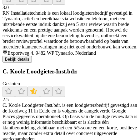
3.0
RN Installatietechniek is een lokaal loodgietersbedrijf gevestigd in
Tynaarlo, actief en bereikbaar via website en telefoon, met een
uitstekende eerste indruk dankzij een 5‑star-review waarin brede
vakkennis en een prettige aanpak worden genoemd. Hoewel de
servicekwaliteit bij die ene beoordeling lovend is, ontbreekt een
breder reviewprofiel waardoor de betrouwbaarheid op basis van
meerdere klantenervaringen nog niet goed onderbouwd kan worden.
Exportweg 4, 9482 WP Tynaarlo, Nederland
Bekijk details
C. Koole Loodgieter-Inst.bdr.
Gesloten
2.5
C. Koole Loodgieter-Inst.bdr. is een loodgietersbedrijf gevestigd aan
de Kooiweg 11 in Eelde en is volgens de aangeleverde Google
Places gegevens operationeel. Op basis van de huidige reviewdata is
er nog weinig informatie beschikbaar: er is slechts één
klantbeoordeling zichtbaar, met een 5/5-score en een korte, positieve
reactie, maar zonder extra detail over concreet uitgevoerde
werkzaamheden.