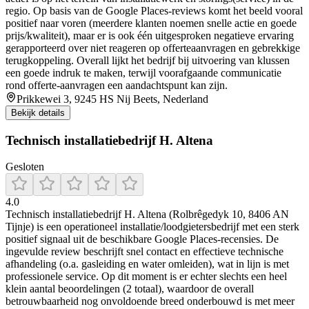
regio. Op basis van de Google Places-reviews komt het beeld vooral
positief naar voren (meerdere klanten noemen snelle actie en goede
prijs/kwaliteit), maar er is ook één uitgesproken negatieve ervaring
gerapporteerd over niet reageren op offerteaanvragen en gebrekkige
terugkoppeling. Overall lijkt het bedrijf bij uitvoering van klussen
een goede indruk te maken, terwijl voorafgaande communicatie
rond offerte-aanvragen een aandachtspunt kan zijn.
Prikkewei 3, 9245 HS Nij Beets, Nederland
Bekijk details
Technisch installatiebedrijf H. Altena
Gesloten
4.0
Technisch installatiebedrijf H. Altena (Rolbrêgedyk 10, 8406 AN
Tijnje) is een operationeel installatie/loodgietersbedrijf met een sterk
positief signaal uit de beschikbare Google Places-recensies. De
ingevulde review beschrijft snel contact en effectieve technische
afhandeling (o.a. gasleiding en water omleiden), wat in lijn is met
professionele service. Op dit moment is er echter slechts een heel
klein aantal beoordelingen (2 totaal), waardoor de overall
betrouwbaarheid nog onvoldoende breed onderbouwd is met meer