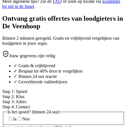
Meer algemene tips? Zie de
FAQ
of zoek op locatie via
loodgieter
bij mij in de buurt
.
Ontvang gratis offertes van loodgieters in
De Veenhoop
Binnen 2 minuten geregeld. Gratis en vrijblijvend vergelijken van
loodgieters in jouw regio.
Jouw gegevens zijn veilig
✓ Gratis & vrijblijvend
✓ Bespaar tot 40% door te vergelijken
✓ Binnen 24 uur reactie
✓ Geverifieerde vakbedrijven
Stap
1
:
Spoed
Stap
2
:
Klus
Stap
3
:
Adres
Stap
4
:
Contact
Is het spoed? (binnen 24 uur)
Ja
Nee