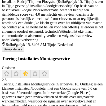
Installatie Bedrijf Thijmen Ploegstra (Rolbrêgedyk 15, Tijnje) is een
in Tijnje gevestigd installatie-/loodgietersbedrijf. Op basis van de
beschikbare Google Places-informatie heeft het bedrijf een
gemiddelde score van 4,0 met slechts één review; daarin is de
persoon als “vrolijk en technisch” omschreven, maar tegelijkertijd
wordt ook een duidelijke klacht geuit over het uitblijven van reactie
op contact (o.a. na herhaald bellen voor een offerte). Hierdoor is het
algemene oordeel gemengd: technisch/attitude lijkt oké, maar
communicatie en afstemming verdienen volgens deze review
nadrukkelijk verbetering.
Rolbrêgedyk 15, 8406 AM Tijnje, Nederland
Bekijk details
Toering Installaties Montageservice
Gesloten
2.5
Toering Installaties Montageservice (Gariperwei 10, Oudega) is een
kleinere installateur/loodgieter met een Google-score van 5.0 op
basis van 3 beoordelingen. In de verstrekte (Google Places)
gegevens staan geen reviewteksten of details over uitgevoerde
werkzaamheden, waardoor de signalen over servicekwaliteit en
betrouwbaarheid vooral op de hoge score stoelen en niet op