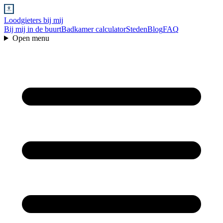
Loodgieters bij mij
Bij mij in de buurt
Badkamer calculator
Steden
Blog
FAQ
Open menu