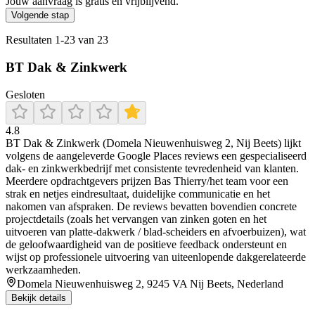
Jouw aanvraag is gratis en vrijblijvend.
Volgende stap
Resultaten
1
-
23
van
23
BT Dak & Zinkwerk
Gesloten
4.8
BT Dak & Zinkwerk (Domela Nieuwenhuisweg 2, Nij Beets) lijkt
volgens de aangeleverde Google Places reviews een gespecialiseerd
dak- en zinkwerkbedrijf met consistente tevredenheid van klanten.
Meerdere opdrachtgevers prijzen Bas Thierry/het team voor een
strak en netjes eindresultaat, duidelijke communicatie en het
nakomen van afspraken. De reviews bevatten bovendien concrete
projectdetails (zoals het vervangen van zinken goten en het
uitvoeren van platte-dakwerk / blad-scheiders en afvoerbuizen), wat
de geloofwaardigheid van de positieve feedback ondersteunt en
wijst op professionele uitvoering van uiteenlopende dakgerelateerde
werkzaamheden.
Domela Nieuwenhuisweg 2, 9245 VA Nij Beets, Nederland
Bekijk details