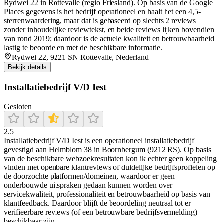
Rydwei 22 in Rottevalle (regio Friesland). Op basis van de Google
Places gegevens is het bedrijf operationeel en haalt het een 4,5-
sterrenwaardering, maar dat is gebaseerd op slechts 2 reviews
zonder inhoudelijke reviewtekst, en beide reviews lijken bovendien
van rond 2019; daardoor is de actuele kwaliteit en betrouwbaarheid
lastig te beoordelen met de beschikbare informatie.
Rydwei 22, 9221 SN Rottevalle, Nederland
Bekijk details
Installatiebedrijf V/D Iest
Gesloten
2.5
Installatiebedrijf V/D Iest is een operationeel installatiebedrijf
gevestigd aan Helmblom 38 in Boornbergum (9212 RS). Op basis
van de beschikbare webzoekresultaten kon ik echter geen koppeling
vinden met openbare klantreviews of duidelijke bedrijfsprofielen op
de doorzochte platformen/domeinen, waardoor er geen
onderbouwde uitspraken gedaan kunnen worden over
servicekwaliteit, professionaliteit en betrouwbaarheid op basis van
klantfeedback. Daardoor blijft de beoordeling neutraal tot er
verifieerbare reviews (of een betrouwbare bedrijfsvermelding)
beschikbaar zijn.