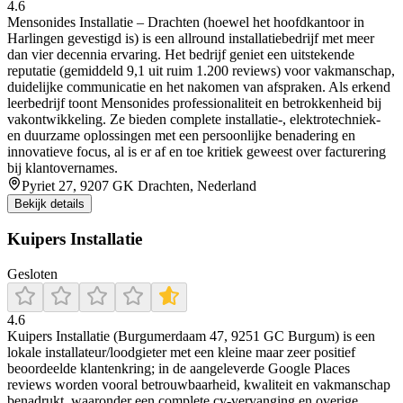
4.6
Mensonides Installatie – Drachten (hoewel het hoofdkantoor in
Harlingen gevestigd is) is een allround installatiebedrijf met meer
dan vier decennia ervaring. Het bedrijf geniet een uitstekende
reputatie (gemiddeld 9,1 uit ruim 1.200 reviews) voor vakmanschap,
duidelijke communicatie en het nakomen van afspraken. Als erkend
leerbedrijf toont Mensonides professionaliteit en betrokkenheid bij
vakontwikkeling. Ze bieden complete installatie-, elektrotechniek-
en duurzame oplossingen met een persoonlijke benadering en
innovatieve focus, al is er af en toe kritiek geweest over facturering
bij klantovernames.
Pyriet 27, 9207 GK Drachten, Nederland
Bekijk details
Kuipers Installatie
Gesloten
4.6
Kuipers Installatie (Burgumerdaam 47, 9251 GC Burgum) is een
lokale installateur/loodgieter met een kleine maar zeer positief
beoordeelde klantenkring; in de aangeleverde Google Places
reviews worden vooral betrouwbaarheid, kwaliteit en vakmanschap
benadrukt, waaronder een complete cv-vervanging en overige