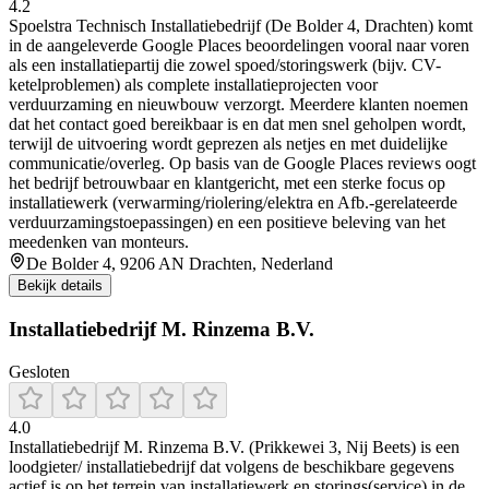
4.2
Spoelstra Technisch Installatiebedrijf (De Bolder 4, Drachten) komt
in de aangeleverde Google Places beoordelingen vooral naar voren
als een installatiepartij die zowel spoed/storingswerk (bijv. CV-
ketelproblemen) als complete installatieprojecten voor
verduurzaming en nieuwbouw verzorgt. Meerdere klanten noemen
dat het contact goed bereikbaar is en dat men snel geholpen wordt,
terwijl de uitvoering wordt geprezen als netjes en met duidelijke
communicatie/overleg. Op basis van de Google Places reviews oogt
het bedrijf betrouwbaar en klantgericht, met een sterke focus op
installatiewerk (verwarming/riolering/elektra en Afb.-gerelateerde
verduurzamingstoepassingen) en een positieve beleving van het
meedenken van monteurs.
De Bolder 4, 9206 AN Drachten, Nederland
Bekijk details
Installatiebedrijf M. Rinzema B.V.
Gesloten
4.0
Installatiebedrijf M. Rinzema B.V. (Prikkewei 3, Nij Beets) is een
loodgieter/ installatiebedrijf dat volgens de beschikbare gegevens
actief is op het terrein van installatiewerk en storings(service) in de