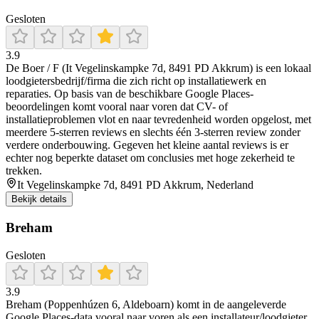
Gesloten
3.9
De Boer / F (It Vegelinskampke 7d, 8491 PD Akkrum) is een lokaal
loodgietersbedrijf/firma die zich richt op installatiewerk en
reparaties. Op basis van de beschikbare Google Places-
beoordelingen komt vooral naar voren dat CV- of
installatieproblemen vlot en naar tevredenheid worden opgelost, met
meerdere 5-sterren reviews en slechts één 3-sterren review zonder
verdere onderbouwing. Gegeven het kleine aantal reviews is er
echter nog beperkte dataset om conclusies met hoge zekerheid te
trekken.
It Vegelinskampke 7d, 8491 PD Akkrum, Nederland
Bekijk details
Breham
Gesloten
3.9
Breham (Poppenhúzen 6, Aldeboarn) komt in de aangeleverde
Google Places-data vooral naar voren als een installateur/loodgieter