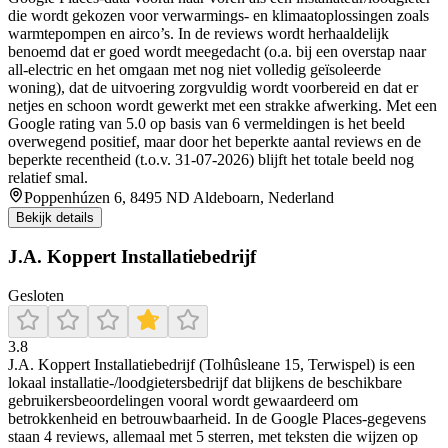
die wordt gekozen voor verwarmings- en klimaatoplossingen zoals
warmtepompen en airco’s. In de reviews wordt herhaaldelijk
benoemd dat er goed wordt meegedacht (o.a. bij een overstap naar
all-electric en het omgaan met nog niet volledig geïsoleerde
woning), dat de uitvoering zorgvuldig wordt voorbereid en dat er
netjes en schoon wordt gewerkt met een strakke afwerking. Met een
Google rating van 5.0 op basis van 6 vermeldingen is het beeld
overwegend positief, maar door het beperkte aantal reviews en de
beperkte recentheid (t.o.v. 31-07-2026) blijft het totale beeld nog
relatief smal.
Poppenhúzen 6, 8495 ND Aldeboarn, Nederland
Bekijk details
J.A. Koppert Installatiebedrijf
Gesloten
3.8
J.A. Koppert Installatiebedrijf (Tolhûsleane 15, Terwispel) is een
lokaal installatie-/loodgietersbedrijf dat blijkens de beschikbare
gebruikersbeoordelingen vooral wordt gewaardeerd om
betrokkenheid en betrouwbaarheid. In de Google Places-gegevens
staan 4 reviews, allemaal met 5 sterren, met teksten die wijzen op