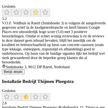
Gesloten
3.2
V.O.F. Veldhuis in Raerd (Smitshoeke 3) is volgens de aangeleverde
gegevens actief in de loodgietersbranche en heeft binnen Google
Places een uitzonderlijk hoge score (5.0) met 3 positieve
beoordelingen. Omdat er echter weinig reviewdata is en de reviews
in deze dataset geen inhoud bevatten, blijft het moeilijk om de
kwaliteit en betrouwbaarheid op basis van concrete casussen (zoals
type lekkage, ontstoppen, responstijd en afhandeling) goed te
onderbouwen. Op basis van de huidige signalen lijkt het bedrijf wel
sterk gewaardeerd door de beperkte groep klanten die al
beoordeelde.
Smitshoeke 3, 9012 DP Raerd, Nederland
Bekijk details
Installatie Bedrijf Thijmen Ploegstra
Gesloten
2.6
Installatie Bedrijf Thijmen Ploegstra (Rolbrêgedyk 15, Tijnje) is een