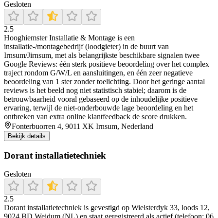
Gesloten
2.5
Hooghiemster Installatie & Montage is een
installatie-/montagebedrijf (loodgieter) in de buurt van
Irnsum/Jirnsum, met als belangrijkste beschikbare signalen twee
Google Reviews: één sterk positieve beoordeling over het complex
traject rondom G/W/L en aansluitingen, en één zeer negatieve
beoordeling van 1 ster zonder toelichting. Door het geringe aantal
reviews is het beeld nog niet statistisch stabiel; daarom is de
betrouwbaarheid vooral gebaseerd op de inhoudelijke positieve
ervaring, terwijl de niet-onderbouwde lage beoordeling en het
ontbreken van extra online klantfeedback de score drukken.
Fonterbuorren 4, 9011 XK Irnsum, Nederland
Bekijk details
Dorant installatietechniek
Gesloten
2.5
Dorant installatietechniek is gevestigd op Wielsterdyk 33, loods 12,
9024 BD Weidum (NL) en staat geregistreerd als actief (telefoon: 06