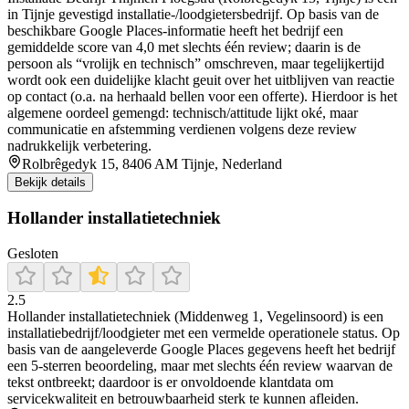
in Tijnje gevestigd installatie-/loodgietersbedrijf. Op basis van de
beschikbare Google Places-informatie heeft het bedrijf een
gemiddelde score van 4,0 met slechts één review; daarin is de
persoon als “vrolijk en technisch” omschreven, maar tegelijkertijd
wordt ook een duidelijke klacht geuit over het uitblijven van reactie
op contact (o.a. na herhaald bellen voor een offerte). Hierdoor is het
algemene oordeel gemengd: technisch/attitude lijkt oké, maar
communicatie en afstemming verdienen volgens deze review
nadrukkelijk verbetering.
Rolbrêgedyk 15, 8406 AM Tijnje, Nederland
Bekijk details
Hollander installatietechniek
Gesloten
2.5
Hollander installatietechniek (Middenweg 1, Vegelinsoord) is een
installatiebedrijf/loodgieter met een vermelde operationele status. Op
basis van de aangeleverde Google Places gegevens heeft het bedrijf
een 5-sterren beoordeling, maar met slechts één review waarvan de
tekst ontbreekt; daardoor is er onvoldoende klantdata om
servicekwaliteit en betrouwbaarheid sterk te kunnen afleiden.