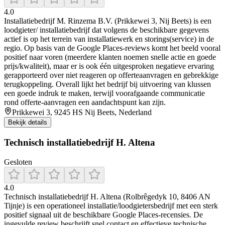
4.0
Installatiebedrijf M. Rinzema B.V. (Prikkewei 3, Nij Beets) is een
loodgieter/ installatiebedrijf dat volgens de beschikbare gegevens
actief is op het terrein van installatiewerk en storings(service) in de
regio. Op basis van de Google Places-reviews komt het beeld vooral
positief naar voren (meerdere klanten noemen snelle actie en goede
prijs/kwaliteit), maar er is ook één uitgesproken negatieve ervaring
gerapporteerd over niet reageren op offerteaanvragen en gebrekkige
terugkoppeling. Overall lijkt het bedrijf bij uitvoering van klussen
een goede indruk te maken, terwijl voorafgaande communicatie
rond offerte-aanvragen een aandachtspunt kan zijn.
Prikkewei 3, 9245 HS Nij Beets, Nederland
Bekijk details
Technisch installatiebedrijf H. Altena
Gesloten
4.0
Technisch installatiebedrijf H. Altena (Rolbrêgedyk 10, 8406 AN
Tijnje) is een operationeel installatie/loodgietersbedrijf met een sterk
positief signaal uit de beschikbare Google Places-recensies. De
ingevulde review beschrijft snel contact en effectieve technische