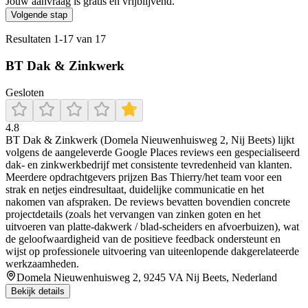
Jouw aanvraag is gratis en vrijblijvend.
Volgende stap
Resultaten
1
-
17
van
17
BT Dak & Zinkwerk
Gesloten
4.8
BT Dak & Zinkwerk (Domela Nieuwenhuisweg 2, Nij Beets) lijkt
volgens de aangeleverde Google Places reviews een gespecialiseerd
dak- en zinkwerkbedrijf met consistente tevredenheid van klanten.
Meerdere opdrachtgevers prijzen Bas Thierry/het team voor een
strak en netjes eindresultaat, duidelijke communicatie en het
nakomen van afspraken. De reviews bevatten bovendien concrete
projectdetails (zoals het vervangen van zinken goten en het
uitvoeren van platte-dakwerk / blad-scheiders en afvoerbuizen), wat
de geloofwaardigheid van de positieve feedback ondersteunt en
wijst op professionele uitvoering van uiteenlopende dakgerelateerde
werkzaamheden.
Domela Nieuwenhuisweg 2, 9245 VA Nij Beets, Nederland
Bekijk details