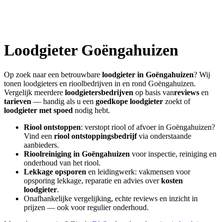
Loodgieter
Goëngahuizen
Op zoek naar een betrouwbare
loodgieter in
Goëngahuizen
? Wij
tonen loodgieters en rioolbedrijven in en rond
Goëngahuizen
.
Vergelijk meerdere
loodgietersbedrijven
op basis van
reviews
en
tarieven
— handig als u een
goedkope loodgieter
zoekt of
loodgieter met spoed
nodig hebt.
Riool ontstoppen
: verstopt riool of afvoer in
Goëngahuizen
?
Vind een
riool ontstoppingsbedrijf
via onderstaande
aanbieders.
Rioolreiniging in
Goëngahuizen
voor inspectie, reiniging en
onderhoud van het riool.
Lekkage opsporen
en leidingwerk: vakmensen voor
opsporing lekkage, reparatie en advies over
kosten
loodgieter
.
Onafhankelijke vergelijking, echte reviews en inzicht in
prijzen — ook voor regulier onderhoud.