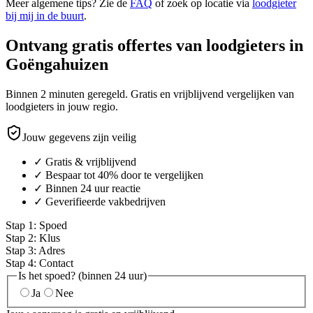
Meer algemene tips? Zie de
FAQ
of zoek op locatie via
loodgieter
bij mij in de buurt
.
Ontvang gratis offertes van loodgieters in
Goëngahuizen
Binnen 2 minuten geregeld. Gratis en vrijblijvend vergelijken van
loodgieters in jouw regio.
Jouw gegevens zijn veilig
✓ Gratis & vrijblijvend
✓ Bespaar tot 40% door te vergelijken
✓ Binnen 24 uur reactie
✓ Geverifieerde vakbedrijven
Stap
1
:
Spoed
Stap
2
:
Klus
Stap
3
:
Adres
Stap
4
:
Contact
Is het spoed? (binnen 24 uur)
Ja
Nee