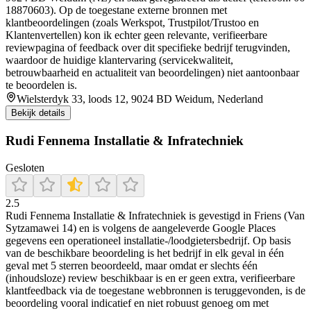
18870603). Op de toegestane externe bronnen met
klantbeoordelingen (zoals Werkspot, Trustpilot/Trustoo en
Klantenvertellen) kon ik echter geen relevante, verifieerbare
reviewpagina of feedback over dit specifieke bedrijf terugvinden,
waardoor de huidige klantervaring (servicekwaliteit,
betrouwbaarheid en actualiteit van beoordelingen) niet aantoonbaar
te beoordelen is.
Wielsterdyk 33, loods 12, 9024 BD Weidum, Nederland
Bekijk details
Rudi Fennema Installatie & Infratechniek
Gesloten
2.5
Rudi Fennema Installatie & Infratechniek is gevestigd in Friens (Van
Sytzamawei 14) en is volgens de aangeleverde Google Places
gegevens een operationeel installatie-/loodgietersbedrijf. Op basis
van de beschikbare beoordeling is het bedrijf in elk geval in één
geval met 5 sterren beoordeeld, maar omdat er slechts één
(inhoudsloze) review beschikbaar is en er geen extra, verifieerbare
klantfeedback via de toegestane webbronnen is teruggevonden, is de
beoordeling vooral indicatief en niet robuust genoeg om met