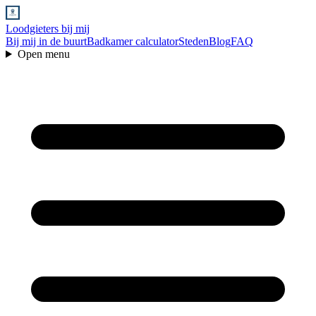
Loodgieters bij mij
Bij mij in de buurt
Badkamer calculator
Steden
Blog
FAQ
Open menu