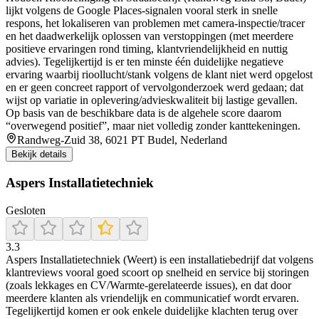
lijkt volgens de Google Places-signalen vooral sterk in snelle
respons, het lokaliseren van problemen met camera-inspectie/tracer
en het daadwerkelijk oplossen van verstoppingen (met meerdere
positieve ervaringen rond timing, klantvriendelijkheid en nuttig
advies). Tegelijkertijd is er ten minste één duidelijke negatieve
ervaring waarbij rioollucht/stank volgens de klant niet werd opgelost
en er geen concreet rapport of vervolgonderzoek werd gedaan; dat
wijst op variatie in oplevering/advieskwaliteit bij lastige gevallen.
Op basis van de beschikbare data is de algehele score daarom
“overwegend positief”, maar niet volledig zonder kanttekeningen.
Randweg-Zuid 38, 6021 PT Budel, Nederland
Bekijk details
Aspers Installatietechniek
Gesloten
3.3
Aspers Installatietechniek (Weert) is een installatiebedrijf dat volgens
klantreviews vooral goed scoort op snelheid en service bij storingen
(zoals lekkages en CV/Warmte-gerelateerde issues), en dat door
meerdere klanten als vriendelijk en communicatief wordt ervaren.
Tegelijkertijd komen er ook enkele duidelijke klachten terug over