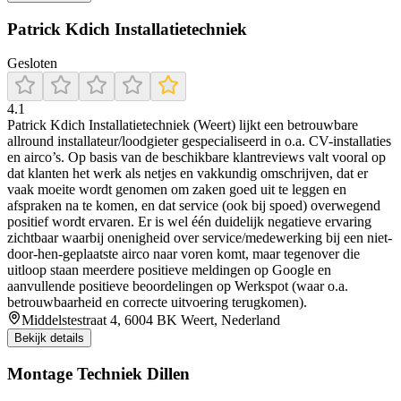
Patrick Kdich Installatietechniek
Gesloten
4.1
Patrick Kdich Installatietechniek (Weert) lijkt een betrouwbare
allround installateur/loodgieter gespecialiseerd in o.a. CV-installaties
en airco’s. Op basis van de beschikbare klantreviews valt vooral op
dat klanten het werk als netjes en vakkundig omschrijven, dat er
vaak moeite wordt genomen om zaken goed uit te leggen en
afspraken na te komen, en dat service (ook bij spoed) overwegend
positief wordt ervaren. Er is wel één duidelijk negatieve ervaring
zichtbaar waarbij onenigheid over service/medewerking bij een niet-
door-hen-geplaatste airco naar voren komt, maar tegenover die
uitloop staan meerdere positieve meldingen op Google en
aanvullende positieve beoordelingen op Werkspot (waar o.a.
betrouwbaarheid en correcte uitvoering terugkomen).
Middelstestraat 4, 6004 BK Weert, Nederland
Bekijk details
Montage Techniek Dillen