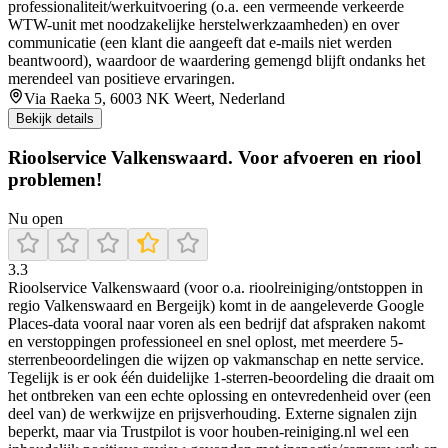
professionaliteit/werkuitvoering (o.a. een vermeende verkeerde
WTW-unit met noodzakelijke herstelwerkzaamheden) en over
communicatie (een klant die aangeeft dat e-mails niet werden
beantwoord), waardoor de waardering gemengd blijft ondanks het
merendeel van positieve ervaringen.
Via Raeka 5, 6003 NK Weert, Nederland
Bekijk details
Rioolservice Valkenswaard. Voor afvoeren en riool
problemen!
Nu open
3.3
Rioolservice Valkenswaard (voor o.a. rioolreiniging/ontstoppen in
regio Valkenswaard en Bergeijk) komt in de aangeleverde Google
Places-data vooral naar voren als een bedrijf dat afspraken nakomt
en verstoppingen professioneel en snel oplost, met meerdere 5-
sterrenbeoordelingen die wijzen op vakmanschap en nette service.
Tegelijk is er ook één duidelijke 1-sterren-beoordeling die draait om
het ontbreken van een echte oplossing en ontevredenheid over (een
deel van) de werkwijze en prijsverhouding. Externe signalen zijn
beperkt, maar via Trustpilot is voor houben-reiniging.nl wel een