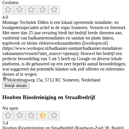
Gesloten
4.0
Montage Techniek Dillen is een lokaal opererende installatie- en
loodgietersspecialist actief in de regio Someren, Vessem en Steensel.
Met meer dan 25 jaar ervaring biedt het bedrijf brede diensten aan,
variërend van badkamerinstallaties en sanitair tot platte daken,
tegelwerk en kleine elektrowerkzaamheden ([werkspot.nl]
(https://www.werkspot.nl/badkamer-sanitair/badkamer-installateur-
vakmannen/vessem?utm_source=openai)). Hoewel het bedrijf een
perfecte beoordeling van 5 uit 5 heeft op Google en diverse lokale
platforms, is dit gebaseerd op een zeer beperkt aantal beoordelingen,
wat suggereert dat potentiële klanten ook zelf offertes en referenties
dienen af te wegen.
Molenbrugweg 15a, 5712 RC Someren, Nederland
Bekijk details
Houben Rioolreiniging en Straalbedrijf
Nu open
3.4
Houben Rioolreiniging en Straalbedrijf (Randweg-Zuid 38, Budel)