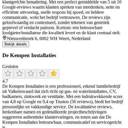
klantgerichte benadering. Met een perfect gemiddelde van 5 uit 10
Google‑reviews waarin klanten spreken van meedenken, nette en
efficiënte uitvoering, snelle respons bij spoed, en heldere
communicatie, wekt het bedrijf vertrouwen. De reviews zijn
geloofwaardig en contextueel, zonder tekenen van generiek
geprevel of verdacht patroon. Kortom: een betrouwbare
loodgieter/installateur die kwaliteit levert en de klant centraal stelt.
Nieuwenbroek 6, 6002 WH Weert, Nederland
Bekijk details
De Kempen Installaties
Gesloten
4.7
De Kempen Installaties is een professioneel, erkend familiebedrijf
uit Valkenswaard dat zich richt op gas‑ en waterinstallaties, CV,
badkamers, zinkwerk en ventilatie. Met een indrukwekkende score
van 4,8 op Google en 9,4 op Trustoo (56 reviews), biedt het bedrijf
persoonlijke en vakkundige service. De kwalitatieve reviews,
herkenbare namen en gedetailleerde projectbeschrijvingen
suggereren authentieke klantervaringen, en tonen aan dat De
Kempen Installaties betrouwbaar, communicatief en servicegericht
is.