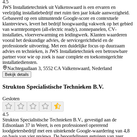
4.5
JWS Installatietechniek uit Valkenswaard is een ervaren en
veelzijdig installatiebedrijf met ruim tien jaar lokale aanwezigheid.
Gebaseerd op een uitmuntende Google-score en contextuele
klantreviews, levert het bedrijf hoogwaardig vakwerk op het gebied
van warmtepompen (all‑electric ready), zonnepanelen, CV-
installaties, vloerverwarming en leidingwerk. Klanten waarderen
vooral het deskundige advies, de servicegerichtheid en de
professionele uitvoering. Met een duidelijke focus op duurzaam
advies en technieken, is JWS Installatietechniek een betrouwbare
partner voor wie op zoek is naar complete en toekomstgerichte
installatiediensten.
Nachtegaallaan 3, 5552 CA Valkenswaard, Nederland
Bekijk details
Strukton Specialistische Technieken B.V.
Gesloten
4.5
Strukton Specialistische Technieken B.V., gevestigd aan de
Edisonlaan 37 in Weert, is een professioneel opererend
loodgietersbedrijf met een uitstekende Google‑waardering van 4,8
op basis van vier reviews. De beoordelingen getuigen van zeer