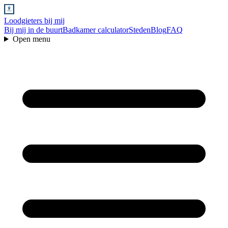
Loodgieters bij mij
Bij mij in de buurt
Badkamer calculator
Steden
Blog
FAQ
Open menu