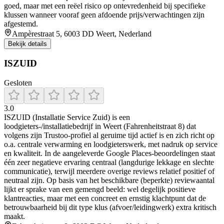
goed, maar met een reëel risico op ontevredenheid bij specifieke
klussen wanneer vooraf geen afdoende prijs/verwachtingen zijn
afgestemd.
Ampèrestraat 5, 6003 DD Weert, Nederland
Bekijk details
ISZUID
Gesloten
3.0
ISZUID (Installatie Service Zuid) is een
loodgieters-/installatiebedrijf in Weert (Fahrenheitstraat 8) dat
volgens zijn Trustoo-profiel al geruime tijd actief is en zich richt op
o.a. centrale verwarming en loodgieterswerk, met nadruk op service
en kwaliteit. In de aangeleverde Google Places-beoordelingen staat
één zeer negatieve ervaring centraal (langdurige lekkage en slechte
communicatie), terwijl meerdere overige reviews relatief positief of
neutraal zijn. Op basis van het beschikbare (beperkte) reviewaantal
lijkt er sprake van een gemengd beeld: wel degelijk positieve
klantreacties, maar met een concreet en ernstig klachtpunt dat de
betrouwbaarheid bij dit type klus (afvoer/leidingwerk) extra kritisch
maakt.