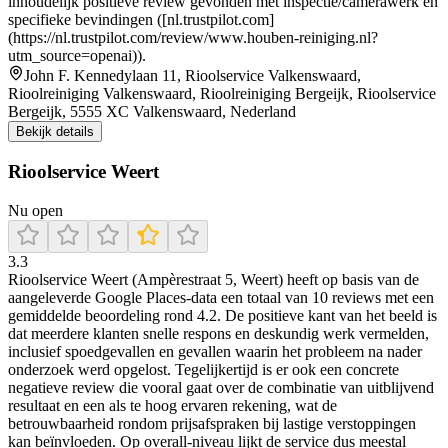
inhoudelijk positieve review gevonden met inspectie/camerawerk en
specifieke bevindingen ([nl.trustpilot.com]
(https://nl.trustpilot.com/review/www.houben-reiniging.nl?
utm_source=openai)).
John F. Kennedylaan 11, Rioolservice Valkenswaard,
Rioolreiniging Valkenswaard, Rioolreiniging Bergeijk, Rioolservice
Bergeijk, 5555 XC Valkenswaard, Nederland
Bekijk details
Rioolservice Weert
Nu open
3.3
Rioolservice Weert (Ampèrestraat 5, Weert) heeft op basis van de
aangeleverde Google Places-data een totaal van 10 reviews met een
gemiddelde beoordeling rond 4.2. De positieve kant van het beeld is
dat meerdere klanten snelle respons en deskundig werk vermelden,
inclusief spoedgevallen en gevallen waarin het probleem na nader
onderzoek werd opgelost. Tegelijkertijd is er ook een concrete
negatieve review die vooral gaat over de combinatie van uitblijvend
resultaat en een als te hoog ervaren rekening, wat de
betrouwbaarheid rondom prijsafspraken bij lastige verstoppingen
kan beïnvloeden. Op overall-niveau lijkt de service dus meestal