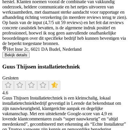
herstel. Klanten noemen vooral de combinatie van vakkundig
onderzoek, heldere communicatie en het netjes uitvoeren van
werkzaamheden, met daarnaast sterke aandacht voor rapportage en
afhandeling richting verzekering (in meerdere reviews terug te zien).
Op basis van de input (4,7/5 uit 59 reviews) en het feit dat reviews
concrete casuïstiek bevatten, is de algemene indruk positief en
professioneel, hoewel ik nog geen aanvullende onafhankelijke
beoordelingen over dit specifieke bedrijf heb kunnen bevestigen via
de beperkt toegestane bronnen.
Het Inne 2c, 6021 DA Budel, Nederland
Bekijk details
Guus Thijssen installatietechniek
Gesloten
4.6
Guus Thijssen Installatietechniek is een kleinschalig, lokaal
installatietechniekbedrijf gevestigd in Leende dat bekendstaat om
zijn nauwkeurigheid, klantgerichte aanpak en degelijke
vakmanschap. Met een uitstekende Google-score van 4,9 en
lovende klantcommentaren zoals “super nauwkeurig” en “altijd
meedenkend”, gecombineerd met erkenning als “Echte Installateur”
op Trustoo vanwege zijn kennis en persoonlijke benadering,