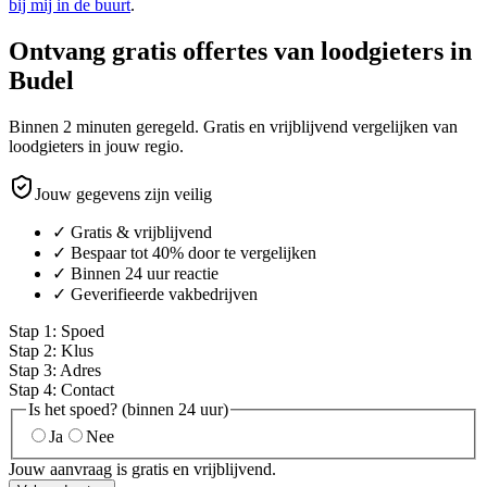
bij mij in de buurt
.
Ontvang gratis offertes van loodgieters in
Budel
Binnen 2 minuten geregeld. Gratis en vrijblijvend vergelijken van
loodgieters in jouw regio.
Jouw gegevens zijn veilig
✓ Gratis & vrijblijvend
✓ Bespaar tot 40% door te vergelijken
✓ Binnen 24 uur reactie
✓ Geverifieerde vakbedrijven
Stap
1
:
Spoed
Stap
2
:
Klus
Stap
3
:
Adres
Stap
4
:
Contact
Is het spoed? (binnen 24 uur)
Ja
Nee
Jouw aanvraag is gratis en vrijblijvend.