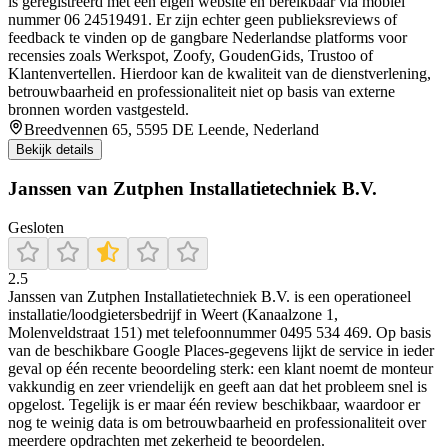
is geregistreerd met een eigen website en bereikbaar via mobiel
nummer 06 24519491. Er zijn echter geen publieksreviews of
feedback te vinden op de gangbare Nederlandse platforms voor
recensies zoals Werkspot, Zoofy, GoudenGids, Trustoo of
Klantenvertellen. Hierdoor kan de kwaliteit van de dienstverlening,
betrouwbaarheid en professionaliteit niet op basis van externe
bronnen worden vastgesteld.
Breedvennen 65, 5595 DE Leende, Nederland
Bekijk details
Janssen van Zutphen Installatietechniek B.V.
Gesloten
2.5
Janssen van Zutphen Installatietechniek B.V. is een operationeel
installatie/loodgietersbedrijf in Weert (Kanaalzone 1,
Molenveldstraat 151) met telefoonnummer 0495 534 469. Op basis
van de beschikbare Google Places-gegevens lijkt de service in ieder
geval op één recente beoordeling sterk: een klant noemt de monteur
vakkundig en zeer vriendelijk en geeft aan dat het probleem snel is
opgelost. Tegelijk is er maar één review beschikbaar, waardoor er
nog te weinig data is om betrouwbaarheid en professionaliteit over
meerdere opdrachten met zekerheid te beoordelen.