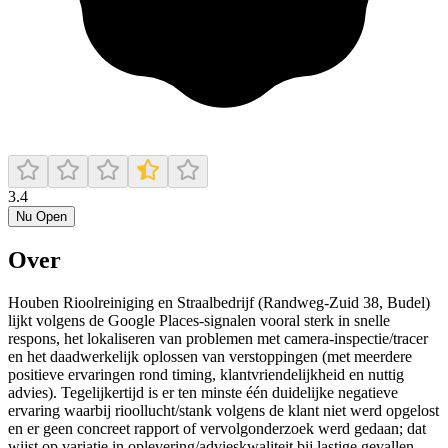
3.4
Nu Open
Over
Houben Rioolreiniging en Straalbedrijf (Randweg-Zuid 38, Budel)
lijkt volgens de Google Places-signalen vooral sterk in snelle
respons, het lokaliseren van problemen met camera-inspectie/tracer
en het daadwerkelijk oplossen van verstoppingen (met meerdere
positieve ervaringen rond timing, klantvriendelijkheid en nuttig
advies). Tegelijkertijd is er ten minste één duidelijke negatieve
ervaring waarbij rioollucht/stank volgens de klant niet werd opgelost
en er geen concreet rapport of vervolgonderzoek werd gedaan; dat
wijst op variatie in oplevering/advieskwaliteit bij lastige gevallen.