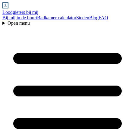
Loodgieters bij mij
Bij mij in de buurt
Badkamer calculator
Steden
Blog
FAQ
Open menu