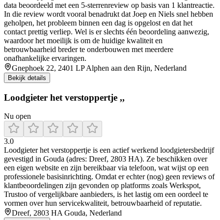
data beoordeeld met een 5-sterrenreview op basis van 1 klantreactie.
In die review wordt vooral benadrukt dat Joep en Niels snel hebben
geholpen, het probleem binnen een dag is opgelost en dat het
contact prettig verliep. Wel is er slechts één beoordeling aanwezig,
waardoor het moeilijk is om de huidige kwaliteit en
betrouwbaarheid breder te onderbouwen met meerdere
onafhankelijke ervaringen.
Gnephoek 22, 2401 LP Alphen aan den Rijn, Nederland
Bekijk details
Loodgieter het verstoppertje ,,
Nu open
3.0
Loodgieter het verstoppertje is een actief werkend loodgietersbedrijf
gevestigd in Gouda (adres: Dreef, 2803 HA). Ze beschikken over
een eigen website en zijn bereikbaar via telefoon, wat wijst op een
professionele basisinrichting. Omdat er echter (nog) geen reviews of
klantbeoordelingen zijn gevonden op platforms zoals Werkspot,
Trustoo of vergelijkbare aanbieders, is het lastig om een oordeel te
vormen over hun servicekwaliteit, betrouwbaarheid of reputatie.
Dreef, 2803 HA Gouda, Nederland