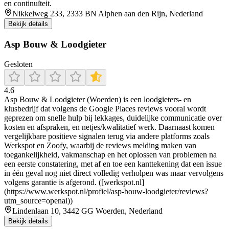
en continuïteit.
Nikkelweg 233, 2333 BN Alphen aan den Rijn, Nederland
Bekijk details
Asp Bouw & Loodgieter
Gesloten
4.6
Asp Bouw & Loodgieter (Woerden) is een loodgieters- en
klusbedrijf dat volgens de Google Places reviews vooral wordt
geprezen om snelle hulp bij lekkages, duidelijke communicatie over
kosten en afspraken, en netjes/kwalitatief werk. Daarnaast komen
vergelijkbare positieve signalen terug via andere platforms zoals
Werkspot en Zoofy, waarbij de reviews melding maken van
toegankelijkheid, vakmanschap en het oplossen van problemen na
een eerste constatering, met af en toe een kanttekening dat een issue
in één geval nog niet direct volledig verholpen was maar vervolgens
volgens garantie is afgerond. ([werkspot.nl]
(https://www.werkspot.nl/profiel/asp-bouw-loodgieter/reviews?
utm_source=openai))
Lindenlaan 10, 3442 GG Woerden, Nederland
Bekijk details