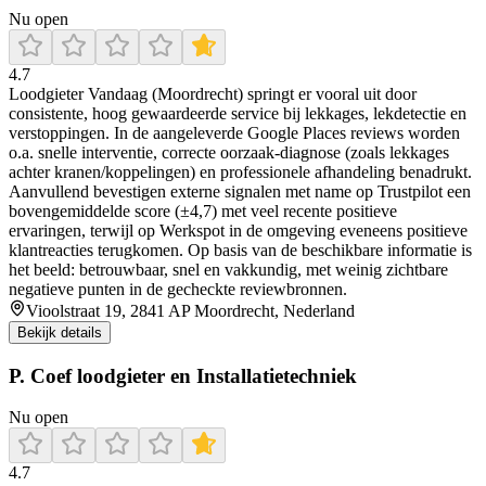
Nu open
4.7
Loodgieter Vandaag (Moordrecht) springt er vooral uit door
consistente, hoog gewaardeerde service bij lekkages, lekdetectie en
verstoppingen. In de aangeleverde Google Places reviews worden
o.a. snelle interventie, correcte oorzaak-diagnose (zoals lekkages
achter kranen/koppelingen) en professionele afhandeling benadrukt.
Aanvullend bevestigen externe signalen met name op Trustpilot een
bovengemiddelde score (±4,7) met veel recente positieve
ervaringen, terwijl op Werkspot in de omgeving eveneens positieve
klantreacties terugkomen. Op basis van de beschikbare informatie is
het beeld: betrouwbaar, snel en vakkundig, met weinig zichtbare
negatieve punten in de gecheckte reviewbronnen.
Vioolstraat 19, 2841 AP Moordrecht, Nederland
Bekijk details
P. Coef loodgieter en Installatietechniek
Nu open
4.7