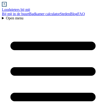
Loodgieters bij mij
Bij mij in de buurt
Badkamer calculator
Steden
Blog
FAQ
Open menu