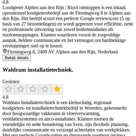
4.8
Loodgieter Alphen aan den Rijn | Riool ontstoppen is een lokaal,
operationeel loodgietersbedrijf aan de Flemingweg 8 te Alphen aan
den Rijn. Het bedrijf scoort een perfecte Google reviewscore (5 op
basis van 27 beoordelingen) en wordt geprezen voor efficiënte, nette
en professionele uitvoering van zowel boilerinstallaties als
rioolontstoppingen. Klanten waarderen vooral de zorgvuldige
aanpak, heldere communicatie en het vermogen om hardnekkige
verstoppingen snel op te lossen.
Flemingweg 8, 2408 AV Alphen aan den Rijn, Nederland
Bekijk details
Waldram installatietechniek.
Gesloten
4.8
Waldram Installatietechniek is een kleinschalig, regionaal
loodgieters- en installatietechniekbedrijf in Woerden, gekenmerkt
door hoogwaardige vakkennis in vloerverwarming,
ventilatiesystemen en airco-installaties. Klanten roemen de
vriendelijke en nette benadering van Sven, zijn flexibele planning,
duidelijke communicatie en verzorgd achterlaten van werkplekken.
Met een perfecte Google-rating en diepgaande positieve reviews