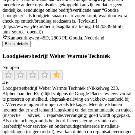
meerdere andere organisaties gekoppeld kan zijn en dat er geen
duidelijke, eenduidige online bedrijfsverificatie naar “Goudse
Loodgieter” als loodgietersnaam naar voren komt, waardoor extra
check op entiteit/branding raadzaam is. ([cylex.nl]
(https://www.cylex.nl/bedrijf/sagitta-marketing-13420839.html?
utm_source=openai))
Kampenringweg 45D, 2803 PE Gouda, Nederland
Bekijk details
Loodgietersbedrijf Weber Warmte Techniek
Nu open
4.6
Loodgietersbedrijf Weber Warmte Techniek (Nikkelweg 233,
Alphen aan den Rijn) lijkt volgens de Google Places reviews vooral
te presteren op snelheid, afspraak-naleving en vakbekwaamheid bij
CV/verwarming en storingen zoals lekkages. Meerdere klanten
noemen dat er snel iemand langskomt en dat communicatie en traject
(inspectie → advies → reparatie/vervanging) goed wordt opgepakt.
Als extra achtergrond is het bedrijf tevens terug te vinden als
leerbedrijf voor service- en onderhoudsgerelateerde installatie-
opleidingen (stagemarkt.nl), wat kan duiden op organisatievermogen