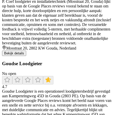
P. Coef loodgieter en installatietechniek (Mosstraat 20, Gouda) lijkt
op basis van de Google Places reviews vooral bekend te staan om
directe hulp, korte doorlooptijden en een persoonlijke aanpak:
klanten geven aan dat de eigenaar zelf bereikbaar is, vooraf de
kosten bespreekt en het werk netjes en vakkundig afrondt (inclusief
communicatie, opruimen en soms met controles). De verzamelde
feedback is vrijwel volledig 5-sterren, met herhaalde complimenten
voor snelheid, betrouwbaarheid en netheid, al ontbreekt in de
beschikbare extra (toegestane) bronnen voldoende onafhankelijke
bevestiging buiten de aangeleverde reviewset.
Mosstraat 20, 2802 KW Gouda, Nederland
Bekijk details
Goudse Loodgieter
Nu open
4.7
Goudse Loodgieter is een operationeel loodgietersbedrijf gevestigd
aan Kampenringweg 45D in Gouda (2803 PE). Op basis van de
aangeleverde Google Places reviews komt het beeld naar voren van
een snelle en nette service bij o.a. verstopte afvoeren en lekkages,
met duidelijke communicatie en advies. Tegelijkertijd blijkt uit
beperkte webinformatie dat het adres Kampenringweg 45D aan