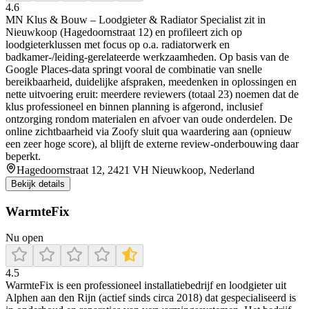
4.6
MN Klus & Bouw – Loodgieter & Radiator Specialist zit in
Nieuwkoop (Hagedoornstraat 12) en profileert zich op
loodgieterklussen met focus op o.a. radiatorwerk en
badkamer-/leiding-gerelateerde werkzaamheden. Op basis van de
Google Places-data springt vooral de combinatie van snelle
bereikbaarheid, duidelijke afspraken, meedenken in oplossingen en
nette uitvoering eruit: meerdere reviewers (totaal 23) noemen dat de
klus professioneel en binnen planning is afgerond, inclusief
ontzorging rondom materialen en afvoer van oude onderdelen. De
online zichtbaarheid via Zoofy sluit qua waardering aan (opnieuw
een zeer hoge score), al blijft de externe review-onderbouwing daar
beperkt.
Hagedoornstraat 12, 2421 VH Nieuwkoop, Nederland
Bekijk details
WarmteFix
Nu open
4.5
WarmteFix is een professioneel installatiebedrijf en loodgieter uit
Alphen aan den Rijn (actief sinds circa 2018) dat gespecialiseerd is