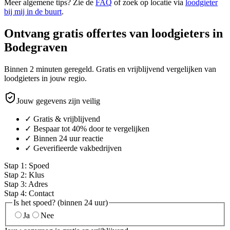
Meer algemene tips? Zie de
FAQ
of zoek op locatie via
loodgieter
bij mij in de buurt
.
Ontvang gratis offertes van loodgieters in
Bodegraven
Binnen 2 minuten geregeld. Gratis en vrijblijvend vergelijken van
loodgieters in jouw regio.
Jouw gegevens zijn veilig
✓ Gratis & vrijblijvend
✓ Bespaar tot 40% door te vergelijken
✓ Binnen 24 uur reactie
✓ Geverifieerde vakbedrijven
Stap
1
:
Spoed
Stap
2
:
Klus
Stap
3
:
Adres
Stap
4
:
Contact
Is het spoed? (binnen 24 uur)
Ja
Nee