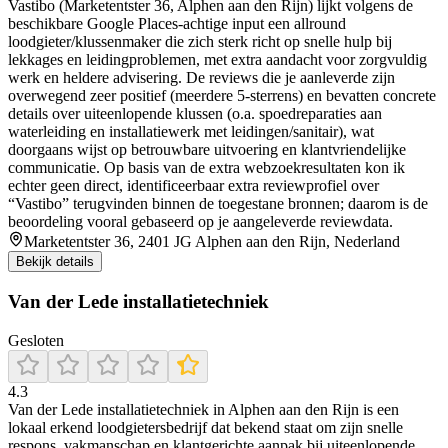
Vastibo (Marketentster 36, Alphen aan den Rijn) lijkt volgens de
beschikbare Google Places-achtige input een allround
loodgieter/klussenmaker die zich sterk richt op snelle hulp bij
lekkages en leidingproblemen, met extra aandacht voor zorgvuldig
werk en heldere advisering. De reviews die je aanleverde zijn
overwegend zeer positief (meerdere 5-sterrens) en bevatten concrete
details over uiteenlopende klussen (o.a. spoedreparaties aan
waterleiding en installatiewerk met leidingen/sanitair), wat
doorgaans wijst op betrouwbare uitvoering en klantvriendelijke
communicatie. Op basis van de extra webzoekresultaten kon ik
echter geen direct, identificeerbaar extra reviewprofiel over
“Vastibo” terugvinden binnen de toegestane bronnen; daarom is de
beoordeling vooral gebaseerd op je aangeleverde reviewdata.
Marketentster 36, 2401 JG Alphen aan den Rijn, Nederland
Bekijk details
Van der Lede installatietechniek
Gesloten
4.3
Van der Lede installatietechniek in Alphen aan den Rijn is een
lokaal erkend loodgietersbedrijf dat bekend staat om zijn snelle
respons, vakmanschap en klantgerichte aanpak bij uiteenlopende