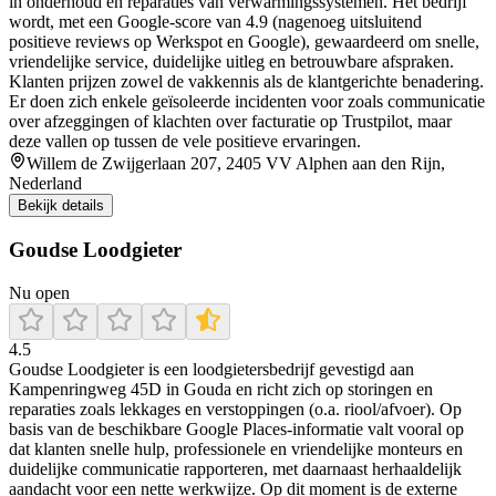
in onderhoud en reparaties van verwarmingssystemen. Het bedrijf
wordt, met een Google-score van 4.9 (nagenoeg uitsluitend
positieve reviews op Werkspot en Google), gewaardeerd om snelle,
vriendelijke service, duidelijke uitleg en betrouwbare afspraken.
Klanten prijzen zowel de vakkennis als de klantgerichte benadering.
Er doen zich enkele geïsoleerde incidenten voor zoals communicatie
over afzeggingen of klachten over facturatie op Trustpilot, maar
deze vallen op tussen de vele positieve ervaringen.
Willem de Zwijgerlaan 207, 2405 VV Alphen aan den Rijn,
Nederland
Bekijk details
Goudse Loodgieter
Nu open
4.5
Goudse Loodgieter is een loodgietersbedrijf gevestigd aan
Kampenringweg 45D in Gouda en richt zich op storingen en
reparaties zoals lekkages en verstoppingen (o.a. riool/afvoer). Op
basis van de beschikbare Google Places-informatie valt vooral op
dat klanten snelle hulp, professionele en vriendelijke monteurs en
duidelijke communicatie rapporteren, met daarnaast herhaaldelijk
aandacht voor een nette werkwijze. Op dit moment is de externe