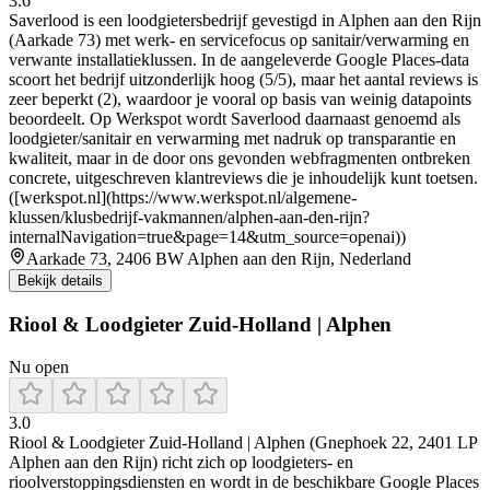
3.6
Saverlood is een loodgietersbedrijf gevestigd in Alphen aan den Rijn
(Aarkade 73) met werk- en servicefocus op sanitair/verwarming en
verwante installatieklussen. In de aangeleverde Google Places-data
scoort het bedrijf uitzonderlijk hoog (5/5), maar het aantal reviews is
zeer beperkt (2), waardoor je vooral op basis van weinig datapoints
beoordeelt. Op Werkspot wordt Saverlood daarnaast genoemd als
loodgieter/sanitair en verwarming met nadruk op transparantie en
kwaliteit, maar in de door ons gevonden webfragmenten ontbreken
concrete, uitgeschreven klantreviews die je inhoudelijk kunt toetsen.
([werkspot.nl](https://www.werkspot.nl/algemene-
klussen/klusbedrijf-vakmannen/alphen-aan-den-rijn?
internalNavigation=true&page=14&utm_source=openai))
Aarkade 73, 2406 BW Alphen aan den Rijn, Nederland
Bekijk details
Riool & Loodgieter Zuid-Holland | Alphen
Nu open
3.0
Riool & Loodgieter Zuid-Holland | Alphen (Gnephoek 22, 2401 LP
Alphen aan den Rijn) richt zich op loodgieters- en
rioolverstoppingsdiensten en wordt in de beschikbare Google Places