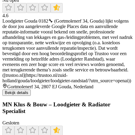
Nu open
4.6
Loodgieter Gouda 0182🔧 (Gortmolenerf 34, Gouda) lijkt volgens
de door jou aangeleverde Google Places data en aanvullende
reputatie-informatie vooral bekend om snelle, professionele
afhandeling van lekkages en gas-/leidingproblemen, met veel nadruk
op transparantie, nette werkwijze en opvolging (o.a. kosteloos
terugkomen voor aanvullende reparatie/inspectie). Dat wordt
bevestigd door een hoog beoordelingsprofiel op Trustoo voor een
vermelding op hetzelfde adres (Loodgieter Randstad), waar
eveneens een zeer hoge score en veel reviews worden genoemd,
met terugkerende thema’s zoals snelle service en betrouwbaarheid.
([trustoo.nl](https://trustoo.nl/zuid-
holland/gouda/loodgieter/loodgieter-randstad/?utm_source=openai))
Gortmolenerf 34, 2807 EJ Gouda, Nederland
Bekijk details
MN Klus & Bouw – Loodgieter & Radiator
Specialist
Gesloten