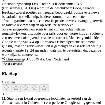
Ontstoppingsbedrijf Oss | Hendriks Riooltechniek B.V.
(Etruskenweg 34, Oss) wordt in de beschikbare Google Places
feedback zowel positief als negatief beoordeeld: positieve reviews
benadrukken snelle hulp, heldere communicatie en nette
afronding/ruimen na o.a. camera-inspectie en wc-vervanging, terwijl
negatieve reviews wijzen op serieuze service- en
opleveringsproblemen zoals te laat komen, achtergelaten
rommel/vlekken, discussie over prijs voor een korte klus en (volgens
een reviewer) uitblijvende reactie na contact. Met een gemiddelde
Google rating van 4.4 op 19 reviews is het algemene sentiment
gunstig, maar de reviewkwaliteit is gemengd en er is relatief weinig
recente (laatste 12–24 maanden) data om te bevestigen dat dezelfde
werkwijze structureel is.
Etruskenweg 34, 5349 AZ Oss, Nederland
Bekijk details
M. Stap
Gesloten
3.0
M. Stap is een lokaal opererende loodgieter gevestigd aan de
Ambachtstraat in Ochten met een perfecte Google-rating gebaseerd