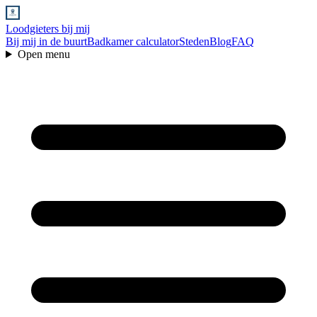
Loodgieters bij mij
Bij mij in de buurt
Badkamer calculator
Steden
Blog
FAQ
Open menu