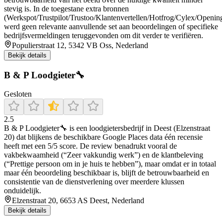
stevig is. In de toegestane extra bronnen
(Werkspot/Trustpilot/Trustoo/Klantenvertellen/Hotfrog/Cylex/Openin
werd geen relevante aanvullende set aan beoordelingen of specifieke
bedrijfsvermeldingen teruggevonden om dit verder te verifiëren.
Populierstraat 12, 5342 VB Oss, Nederland
Bekijk details
B & P Loodgieter🔧
Gesloten
2.5
B & P Loodgieter🔧 is een loodgietersbedrijf in Deest (Elzenstraat
20) dat blijkens de beschikbare Google Places data één recensie
heeft met een 5/5 score. De review benadrukt vooral de
vakbekwaamheid (“Zeer vakkundig werk”) en de klantbeleving
(“Prettige persoon om in je huis te hebben”), maar omdat er in totaal
maar één beoordeling beschikbaar is, blijft de betrouwbaarheid en
consistentie van de dienstverlening over meerdere klussen
onduidelijk.
Elzenstraat 20, 6653 AS Deest, Nederland
Bekijk details