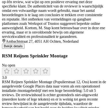
op één review, wat wijst op een positieve ervaring met deze
specifieke klant. De authenticiteit van de reviewer is waarschijnlijk
omdat een volwaardige naam wordt gebruikt, maar het aantal
beoordelingen is te laag om conclusies te trekken over consistentie
en reputatie. Het ontbreken van vermeldingen op gangbare
platformen zoals Werkspot of Trustoo suggereert beperkte online
aanwezigheid. Kortom, M. Stap komt betrouwbaar over in deze ene
ervaring, maar er is onvoldoende bewijs om algemene
servicekwaliteit en professionaliteit te garanderen.
Ambachtstraat 27, 4051 AH Ochten, Nederland
Bekijk details
RSM Reijnen Sprinkler Montage
Nu open
3.0
RSM Reijnen Sprinkler Montage (Populierstraat 12, Oss) komt in de
aangeleverde Google Places data naar voren als een operationeel
installatie-/montagebedrijf met een hoge beoordeling: 5.0 uit 5
reviews. De reviewinhoud is echter grotendeels niet-uitgewerkt
(meerdere korte of lege teksten) en er is weinig tot geen recente
review-bewijslast in de aangeleverde tijdsdata, waardoor de
betrouwbaarheid van het beeld over de huidige kwaliteit minder