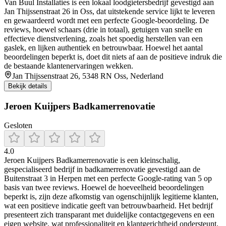
Van Buul Installaties is een lokaal loodgietersbedrijf gevestigd aan
Jan Thijssenstraat 26 in Oss, dat uitstekende service lijkt te leveren
en gewaardeerd wordt met een perfecte Google-beoordeling. De
reviews, hoewel schaars (drie in totaal), getuigen van snelle en
effectieve dienstverlening, zoals het spoedig herstellen van een
gaslek, en lijken authentiek en betrouwbaar. Hoewel het aantal
beoordelingen beperkt is, doet dit niets af aan de positieve indruk die
de bestaande klantenervaringen wekken.
Jan Thijssenstraat 26, 5348 RN Oss, Nederland
Bekijk details
Jeroen Kuijpers Badkamerrenovatie
Gesloten
4.0
Jeroen Kuijpers Badkamerrenovatie is een kleinschalig,
gespecialiseerd bedrijf in badkamerrenovatie gevestigd aan de
Buitenstraat 3 in Herpen met een perfecte Google-rating van 5 op
basis van twee reviews. Hoewel de hoeveelheid beoordelingen
beperkt is, zijn deze afkomstig van ogenschijnlijk legitieme klanten,
wat een positieve indicatie geeft van betrouwbaarheid. Het bedrijf
presenteert zich transparant met duidelijke contactgegevens en een
eigen website, wat professionaliteit en klantgerichtheid ondersteunt.