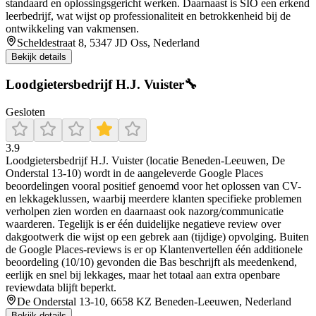
standaard en oplossingsgericht werken. Daarnaast is SIO een erkend
leerbedrijf, wat wijst op professionaliteit en betrokkenheid bij de
ontwikkeling van vakmensen.
Scheldestraat 8, 5347 JD Oss, Nederland
Bekijk details
Loodgietersbedrijf H.J. Vuister🔧
Gesloten
3.9
Loodgietersbedrijf H.J. Vuister (locatie Beneden-Leeuwen, De
Onderstal 13-10) wordt in de aangeleverde Google Places
beoordelingen vooral positief genoemd voor het oplossen van CV-
en lekkageklussen, waarbij meerdere klanten specifieke problemen
verholpen zien worden en daarnaast ook nazorg/communicatie
waarderen. Tegelijk is er één duidelijke negatieve review over
dakgootwerk die wijst op een gebrek aan (tijdige) opvolging. Buiten
de Google Places-reviews is er op Klantenvertellen één additionele
beoordeling (10/10) gevonden die Bas beschrijft als meedenkend,
eerlijk en snel bij lekkages, maar het totaal aan extra openbare
reviewdata blijft beperkt.
De Onderstal 13-10, 6658 KZ Beneden-Leeuwen, Nederland
Bekijk details