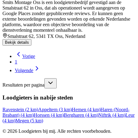
Smits Montage Oss is een loodgietersbedrijf gevestigd aan de
Smalstraat 62 in Oss, dat als operationeel wordt aangegeven op
Google Places zonder gepubliceerde reviews. Er kunnen geen
externe beoordelingen gevonden worden op erkende Nederlandse
platforms, waardoor een objectieve beoordeling van de
dienstverlening momenteel onhaalbaar is.
Smalstraat 62, 5341 TX Oss, Nederland
Bekijk details
Vorige
1
Volgende
Resultaten per pagina
Loodgieters in nabije steden
Ravenstein
(
2
km)
Appeltern
(
3
km)
Hernen
(
4
km)
Haren (Noord-
Brabant)
(
4
km)
Horssen
(
4
km)
Bergharen
(
4
km)
Niftrik
(
4
km)
Leur
(
4
km)
Megen
(
5
km)
©
2026
Loodgieters bij mij. Alle rechten voorbehouden.