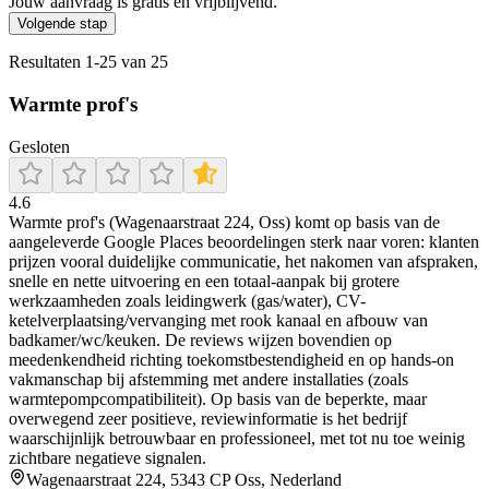
Jouw aanvraag is gratis en vrijblijvend.
Volgende stap
Resultaten
1
-
25
van
25
Warmte prof's
Gesloten
4.6
Warmte prof's (Wagenaarstraat 224, Oss) komt op basis van de
aangeleverde Google Places beoordelingen sterk naar voren: klanten
prijzen vooral duidelijke communicatie, het nakomen van afspraken,
snelle en nette uitvoering en een totaal-aanpak bij grotere
werkzaamheden zoals leidingwerk (gas/water), CV-
ketelverplaatsing/vervanging met rook kanaal en afbouw van
badkamer/wc/keuken. De reviews wijzen bovendien op
meedenkendheid richting toekomstbestendigheid en op hands-on
vakmanschap bij afstemming met andere installaties (zoals
warmtepompcompatibiliteit). Op basis van de beperkte, maar
overwegend zeer positieve, reviewinformatie is het bedrijf
waarschijnlijk betrouwbaar en professioneel, met tot nu toe weinig
zichtbare negatieve signalen.
Wagenaarstraat 224, 5343 CP Oss, Nederland