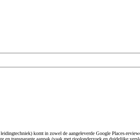
leidingtechniek) komt in zowel de aangeleverde Google Places-reviewdat
e en transparante aanpak (vaak met rioolonderzoek en duidelijke versla