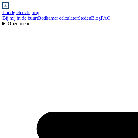
Loodgieters bij mij
Bij mij in de buurt
Badkamer calculator
Steden
Blog
FAQ
Open menu