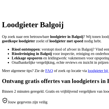
Loodgieter
Balgoij
Op zoek naar een betrouwbare
loodgieter in
Balgoij
? Wij tonen lood
goedkope loodgieter
zoekt of
loodgieter met spoed
nodig hebt.
Riool ontstoppen
: verstopt riool of afvoer in
Balgoij
? Vind ee
Rioolreiniging in
Balgoij
voor inspectie, reiniging en onderhou
Lekkage opsporen
en leidingwerk: vakmensen voor opsporing 
Onafhankelijke vergelijking, echte reviews en inzicht in prijz
Meer algemene tips? Zie de
FAQ
of zoek op locatie via
loodgieter bij
Ontvang gratis offertes van loodgieters in
Binnen 2 minuten geregeld. Gratis en vrijblijvend vergelijken van lood
Jouw gegevens zijn veilig