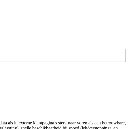
a als in externe klantpagina’s sterk naar voren als een betrouwbare,
glegging), snelle beschikbaarheid bij spoed (lek/verstopping), en