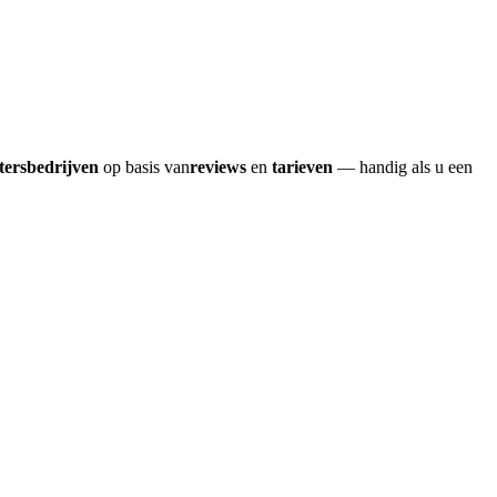
tersbedrijven
op basis van
reviews
en
tarieven
— handig als u een