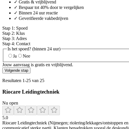
✓ Gratis & vrijblijvend
✓ Bespaar tot 40% door te vergelijken
✓ Binnen 24 uur reactie
✓ Geverifieerde vakbedrijven
Stap
1
:
Spoed
Stap
2
:
Klus
Stap
3
:
Adres
Stap
4
:
Contact
Is het spoed? (binnen 24 uur)
Ja
Nee
Jouw aanvraag is gratis en vrijblijvend.
Volgende stap
Resultaten
1
-
25
van
25
Riocare Leidingtechniek
Nu open
5.0
Riocare Leidingtechniek (Nijmegen; riolering/lekkages/ontstoppen en 
communicatief sterke partij. Klanten benadrukken vooral de deskundig