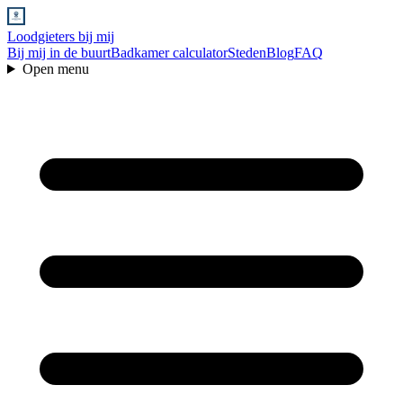
Loodgieters bij mij
Bij mij in de buurt
Badkamer calculator
Steden
Blog
FAQ
Open menu