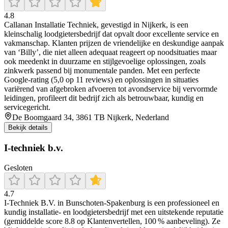
4.8
Callanan Installatie Techniek, gevestigd in Nijkerk, is een
kleinschalig loodgietersbedrijf dat opvalt door excellente service en
vakmanschap. Klanten prijzen de vriendelijke en deskundige aanpak
van ‘Billy’, die niet alleen adequaat reageert op noodsituaties maar
ook meedenkt in duurzame en stijlgevoelige oplossingen, zoals
zinkwerk passend bij monumentale panden. Met een perfecte
Google-rating (5,0 op 11 reviews) en oplossingen in situaties
variërend van afgebroken afvoeren tot avondservice bij vervormde
leidingen, profileert dit bedrijf zich als betrouwbaar, kundig en
servicegericht.
De Boomgaard 34, 3861 TB Nijkerk, Nederland
Bekijk details
I-techniek b.v.
Gesloten
4.7
I-Techniek B.V. in Bunschoten‑Spakenburg is een professioneel en
kundig installatie- en loodgietersbedrijf met een uitstekende reputatie
(gemiddelde score 8.8 op Klantenvertellen, 100 % aanbeveling). Ze