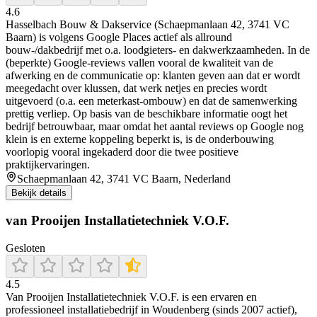
4.6
Hasselbach Bouw & Dakservice (Schaepmanlaan 42, 3741 VC
Baarn) is volgens Google Places actief als allround
bouw-/dakbedrijf met o.a. loodgieters- en dakwerkzaamheden. In de
(beperkte) Google-reviews vallen vooral de kwaliteit van de
afwerking en de communicatie op: klanten geven aan dat er wordt
meegedacht over klussen, dat werk netjes en precies wordt
uitgevoerd (o.a. een meterkast-ombouw) en dat de samenwerking
prettig verliep. Op basis van de beschikbare informatie oogt het
bedrijf betrouwbaar, maar omdat het aantal reviews op Google nog
klein is en externe koppeling beperkt is, is de onderbouwing
voorlopig vooral ingekaderd door die twee positieve
praktijkervaringen.
Schaepmanlaan 42, 3741 VC Baarn, Nederland
Bekijk details
van Prooijen Installatietechniek V.O.F.
Gesloten
4.5
Van Prooijen Installatietechniek V.O.F. is een ervaren en
professioneel installatiebedrijf in Woudenberg (sinds 2007 actief),