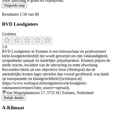
Jouw aanvraag is gratis en vrijblijvend.
Volgende stap
Resultaten
1
-
50
van
88
RVD Loodgieters
Gesloten
5.0
RVD Loodgieters in Eemnes is een betrouwbaar en professioneel
klein loodgietersbedrijf dat wordt geroemd om zijn vakkundigheid,
sympathieke aanpak en duidelijke prijsafspraken. Klanten prijzen de
snelle reactie, kwaliteit van de uitvoering en nette afwerking.
Bovendien bleek uit een objectieve bron (Werkspot) dat de
uiteindelijke kosten lager uitvielen dan vooraf geoffreerd, wat duidt
op transparantie en klantgerichtheid ([werkspot.nl]
(https://www.werkspot.nl/loodgieterswerk/loodgieter-
vakmannen/eemnes?utm_source=openai)).
Van Wegenplantsoen 17, 3755 SG Eemnes, Nederland
Bekijk details
A-Klimaat