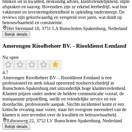
blinken uit in kwaliteit, deskundig advies, klantvriendelijkheid, stipte
afspraken en nazorg. Bovendien zijn ze erkend leerbedrijf, wat hun
vakkennis en investeringsbereidheid in opleiding onderstreept. De
reviews zijn geloofwaardig en verspreid over jaren, wat duidt op
betrouwbaarheid en consistentie.
Het Steenland 18, 3751 LA Bunschoten-Spakenburg, Nederland
Bekijk details
Amerongen Rioolbeheer BV. - Riooldienst Eemland
Nu open
4.7
Amerongen Rioolbeheer BV – Riooldienst Eemland is een
professioneel en sterk lokaal opererend rioolservicebedrijf in
Bunschoten‑Spakenburg met uitzonderlijk hoge klanttevredenheid.
Klanten prijzen onder andere de heldere communicatie vooraf, de
transparante prijsstelling, snelle en vriendelijke service en een
doordachte, professionele aanpak. Slechts incidenteel komt er een
kritische ervaring naar voren, maar het overgrote merendeel van de
klanten is zeer tevreden over de kwaliteit en betrouwbaarheid.
Edisonweg 22, 3752 LV Bunschoten-Spakenburg, Nederland
Bekijk details