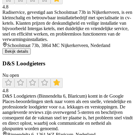
4.8
Radiservice, gevestigd aan Schoolstraat 73b in Nijkerkerveen, is een
kleinschalig en betrouwbaar installatiebedrijf met specialisatie in cv-
ketels. Klanten prijzen de deskundigheid en veilige installatie van
bijvoorbeeld Intergas ketels, met duidelijke en vriendelijke service,
snel en efficiënt werken, en probleemloos functioneren van de
verwarmingsinstallaties.
Schoolstraat 73b, 3864 MC Nijkerkerveen, Nederland
Bekijk details
D&S Loodgieters
Nu open
4.8
D&S Loodgieters (Binnendelta 6, Blaricum) komt in de Google
Places-beoordelingen sterk naar voren als een snelle, vriendelijke en
professionele loodgieter voor o.a. lekkages en verstoppingen. De
aangeleverde reviews zijn overwegend 5-sterren en beschrijven
consequent dat de vakman snel ter plaatse is, het probleem snel vindt
en direct oplost, waarbij ook communicatie en netheid als
pluspunten worden genoemd.
Binnendelta 6, 1261 WZ Blaricum, Nederland