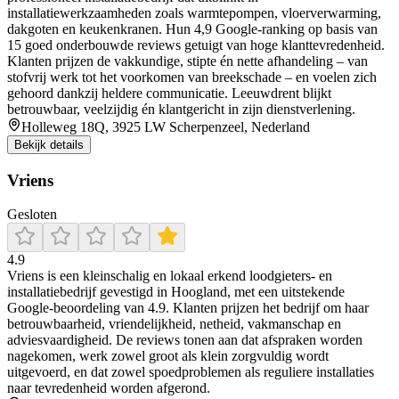
installatiewerkzaamheden zoals warmtepompen, vloerverwarming,
dakgoten en keukenkranen. Hun 4,9 Google-ranking op basis van
15 goed onderbouwde reviews getuigt van hoge klanttevredenheid.
Klanten prijzen de vakkundige, stipte én nette afhandeling – van
stofvrij werk tot het voorkomen van breekschade – en voelen zich
gehoord dankzij heldere communicatie. Leeuwdrent blijkt
betrouwbaar, veelzijdig én klantgericht in zijn dienstverlening.
Holleweg 18Q, 3925 LW Scherpenzeel, Nederland
Bekijk details
Vriens
Gesloten
4.9
Vriens is een kleinschalig en lokaal erkend loodgieters- en
installatiebedrijf gevestigd in Hoogland, met een uitstekende
Google-beoordeling van 4.9. Klanten prijzen het bedrijf om haar
betrouwbaarheid, vriendelijkheid, netheid, vakmanschap en
adviesvaardigheid. De reviews tonen aan dat afspraken worden
nagekomen, werk zowel groot als klein zorgvuldig wordt
uitgevoerd, en dat zowel spoedproblemen als reguliere installaties
naar tevredenheid worden afgerond.