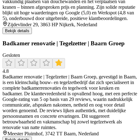
vakkundig plaatsen van douchewanden en het verplaatsen van
kranen – binnen afgesproken prijs en planning. Zijn solide reputatie
blijkt uit hoge waarderingen op Google (5,0) en Werkspot (4,8 van
5), onderbouwd door uitgebreide, positieve klantbeoordelingen.
Zijdevlinder 29, 3863 HP Nijkerk, Nederland
Bekijk details
Badkamer renovatie | Tegelzetter | Baarn Groep
Gesloten
4.8
Badkamer renovatie | Tegelzetter | Baarn Groep, gevestigd in Baarn,
is een kleinschalig bouw- en tegelzetbedrijf dat zich specialiseert in
complete badkamerrenovaties én tegelwerk voor keuken en
badkamer. De klanttevredenheid is opvallend hoog, met een perfecte
Google-rating van 5 op basis van 29 reviews, waarin nadrukkelijk
communicatie, afspraken nakomen, netheid en oog voor detail
worden genoemd. De reviews lijken authentiek, met duidelijke
persoonsnamen en concrete ervaringen. Dit suggereert
betrouwbaarheid en vakmanschap bij zowel tegelzetwerk als
renovatie van natte ruimtes.
Meester Pluimhof, 3742 TT Baarn, Nederland
Bekijk details