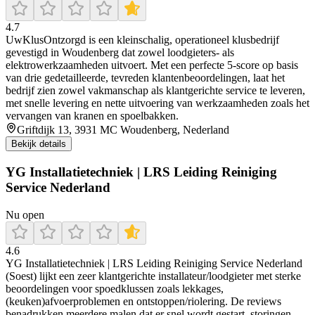
4.7
UwKlusOntzorgd is een kleinschalig, operationeel klusbedrijf
gevestigd in Woudenberg dat zowel loodgieters- als
elektrowerkzaamheden uitvoert. Met een perfecte 5‑score op basis
van drie gedetailleerde, tevreden klantenbeoordelingen, laat het
bedrijf zien zowel vakmanschap als klantgerichte service te leveren,
met snelle levering en nette uitvoering van werkzaamheden zoals het
vervangen van kranen en spoelbakken.
Griftdijk 13, 3931 MC Woudenberg, Nederland
Bekijk details
YG Installatietechniek | LRS Leiding Reiniging
Service Nederland
Nu open
4.6
YG Installatietechniek | LRS Leiding Reiniging Service Nederland
(Soest) lijkt een zeer klantgerichte installateur/loodgieter met sterke
beoordelingen voor spoedklussen zoals lekkages,
(keuken)afvoerproblemen en ontstoppen/riolering. De reviews
benadrukken meerdere malen dat er snel wordt gestart, storingen