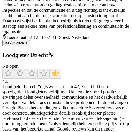
technisch correct worden gediagnosticeerd (o.a. met camera-
inspectie) en dat de communicatie en uitleg richting klant duidelijk
is; dit sluit aan bij de hoge score die ook op Trustoo terugkomt.
Daarnaast wijst het feit dat het bedrijf als leerbedrijf geregistreerd
staat op een zekere mate van professionalisering en continuïteit in de
organisatie.
Laanstraat 82-12, 3762 KE Soest, Nederland
Bekijk details
Loodgieter Utrecht🔧
Nu open
4.6
Loodgieter Utrecht🔧 (Kwikstaartlaan 42, Zeist) lijkt een
spoedgericht loodgietersbedrijf met klanten die vooral positieve
ervaringen delen over snelheid, communicatie en het daadwerkelijk
verhelpen van lekkages en installatieve problemen. In de ontvangen
Google Places-beoordelingen vallen meerdere 5-sterren reviews op
door concrete, situatiegerichte details (zoals tijd tot ter plaatse,
telefonisch advies en het vinden/repareren van een lekkagepunt) en
door terugkerende thema’s als vriendelijkheid en eerlijke prijzen. Op
basis van het beperkte aantal Google reviews kan dit minder