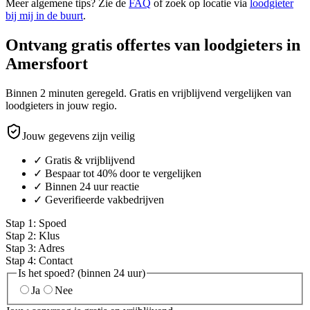
Meer algemene tips? Zie de
FAQ
of zoek op locatie via
loodgieter
bij mij in de buurt
.
Ontvang gratis offertes van loodgieters in
Amersfoort
Binnen 2 minuten geregeld. Gratis en vrijblijvend vergelijken van
loodgieters in jouw regio.
Jouw gegevens zijn veilig
✓ Gratis & vrijblijvend
✓ Bespaar tot 40% door te vergelijken
✓ Binnen 24 uur reactie
✓ Geverifieerde vakbedrijven
Stap
1
:
Spoed
Stap
2
:
Klus
Stap
3
:
Adres
Stap
4
:
Contact
Is het spoed? (binnen 24 uur)
Ja
Nee