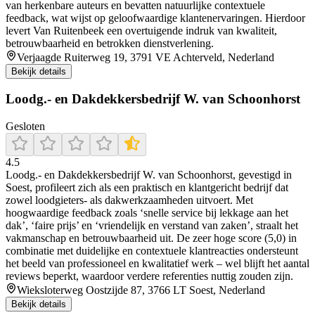
van herkenbare auteurs en bevatten natuurlijke contextuele
feedback, wat wijst op geloofwaardige klantenervaringen. Hierdoor
levert Van Ruitenbeek een overtuigende indruk van kwaliteit,
betrouwbaarheid en betrokken dienstverlening.
Verjaagde Ruiterweg 19, 3791 VE Achterveld, Nederland
Bekijk details
Loodg.- en Dakdekkersbedrijf W. van Schoonhorst
Gesloten
4.5
Loodg.- en Dakdekkersbedrijf W. van Schoonhorst, gevestigd in
Soest, profileert zich als een praktisch en klantgericht bedrijf dat
zowel loodgieters- als dakwerkzaamheden uitvoert. Met
hoogwaardige feedback zoals ‘snelle service bij lekkage aan het
dak’, ‘faire prijs’ en ‘vriendelijk en verstand van zaken’, straalt het
vakmanschap en betrouwbaarheid uit. De zeer hoge score (5,0) in
combinatie met duidelijke en contextuele klantreacties ondersteunt
het beeld van professioneel en kwalitatief werk – wel blijft het aantal
reviews beperkt, waardoor verdere referenties nuttig zouden zijn.
Wieksloterweg Oostzijde 87, 3766 LT Soest, Nederland
Bekijk details