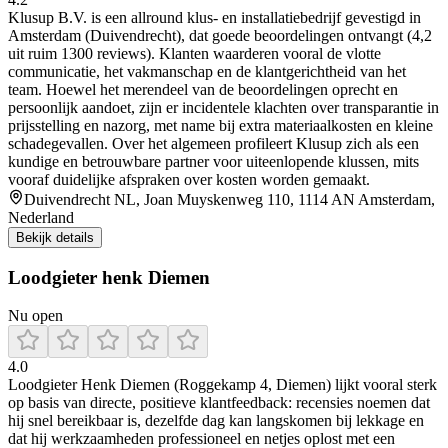
Klusup B.V. is een allround klus- en installatiebedrijf gevestigd in
Amsterdam (Duivendrecht), dat goede beoordelingen ontvangt (4,2
uit ruim 1300 reviews). Klanten waarderen vooral de vlotte
communicatie, het vakmanschap en de klantgerichtheid van het
team. Hoewel het merendeel van de beoordelingen oprecht en
persoonlijk aandoet, zijn er incidentele klachten over transparantie in
prijsstelling en nazorg, met name bij extra materiaalkosten en kleine
schadegevallen. Over het algemeen profileert Klusup zich als een
kundige en betrouwbare partner voor uiteenlopende klussen, mits
vooraf duidelijke afspraken over kosten worden gemaakt.
Duivendrecht NL, Joan Muyskenweg 110, 1114 AN Amsterdam,
Nederland
Bekijk details
Loodgieter henk Diemen
Nu open
4.0
Loodgieter Henk Diemen (Roggekamp 4, Diemen) lijkt vooral sterk
op basis van directe, positieve klantfeedback: recensies noemen dat
hij snel bereikbaar is, dezelfde dag kan langskomen bij lekkage en
dat hij werkzaamheden professioneel en netjes oplost met een