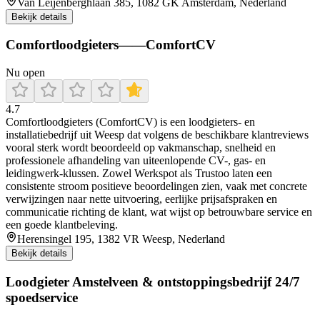
Van Leijenberghlaan 385, 1082 GK Amsterdam, Nederland
Bekijk details
Comfortloodgieters——ComfortCV
Nu open
4.7
Comfortloodgieters (ComfortCV) is een loodgieters- en
installatiebedrijf uit Weesp dat volgens de beschikbare klantreviews
vooral sterk wordt beoordeeld op vakmanschap, snelheid en
professionele afhandeling van uiteenlopende CV-, gas- en
leidingwerk-klussen. Zowel Werkspot als Trustoo laten een
consistente stroom positieve beoordelingen zien, vaak met concrete
verwijzingen naar nette uitvoering, eerlijke prijsafspraken en
communicatie richting de klant, wat wijst op betrouwbare service en
een goede klantbeleving.
Herensingel 195, 1382 VR Weesp, Nederland
Bekijk details
Loodgieter Amstelveen & ontstoppingsbedrijf 24/7
spoedservice