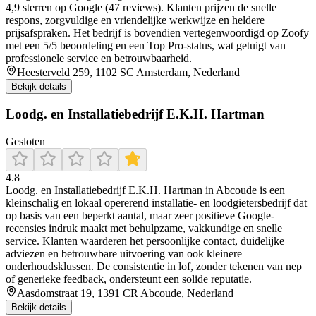
4,9 sterren op Google (47 reviews). Klanten prijzen de snelle
respons, zorgvuldige en vriendelijke werkwijze en heldere
prijsafspraken. Het bedrijf is bovendien vertegenwoordigd op Zoofy
met een 5/5 beoordeling en een Top Pro-status, wat getuigt van
professionele service en betrouwbaarheid.
Heesterveld 259, 1102 SC Amsterdam, Nederland
Bekijk details
Loodg. en Installatiebedrijf E.K.H. Hartman
Gesloten
4.8
Loodg. en Installatiebedrijf E.K.H. Hartman in Abcoude is een
kleinschalig en lokaal opererend installatie- en loodgietersbedrijf dat
op basis van een beperkt aantal, maar zeer positieve Google-
recensies indruk maakt met behulpzame, vakkundige en snelle
service. Klanten waarderen het persoonlijke contact, duidelijke
adviezen en betrouwbare uitvoering van ook kleinere
onderhoudsklussen. De consistentie in lof, zonder tekenen van nep
of generieke feedback, ondersteunt een solide reputatie.
Aasdomstraat 19, 1391 CR Abcoude, Nederland
Bekijk details