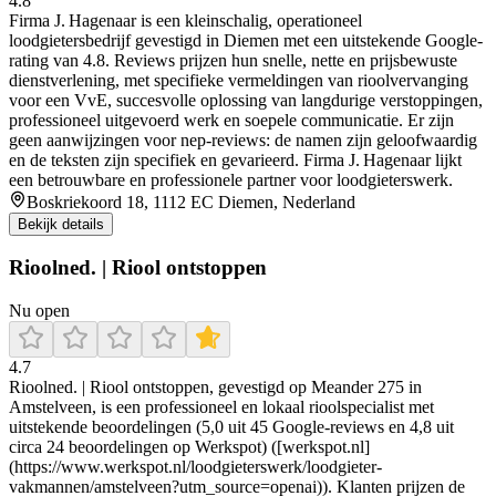
4.8
Firma J. Hagenaar is een kleinschalig, operationeel
loodgietersbedrijf gevestigd in Diemen met een uitstekende Google-
rating van 4.8. Reviews prijzen hun snelle, nette en prijsbewuste
dienstverlening, met specifieke vermeldingen van rioolvervanging
voor een VvE, succesvolle oplossing van langdurige verstoppingen,
professioneel uitgevoerd werk en soepele communicatie. Er zijn
geen aanwijzingen voor nep‑reviews: de namen zijn geloofwaardig
en de teksten zijn specifiek en gevarieerd. Firma J. Hagenaar lijkt
een betrouwbare en professionele partner voor loodgieterswerk.
Boskriekoord 18, 1112 EC Diemen, Nederland
Bekijk details
Rioolned. | Riool ontstoppen
Nu open
4.7
Rioolned. | Riool ontstoppen, gevestigd op Meander 275 in
Amstelveen, is een professioneel en lokaal rioolspecialist met
uitstekende beoordelingen (5,0 uit 45 Google-reviews en 4,8 uit
circa 24 beoordelingen op Werkspot) ([werkspot.nl]
(https://www.werkspot.nl/loodgieterswerk/loodgieter-
vakmannen/amstelveen?utm_source=openai)). Klanten prijzen de