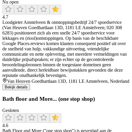
Nu open
4.7
Loodgieter Amstelveen & ontstoppingsbedrijf 24/7 spoedservice
(Van Heuven Goedhartlaan 13D, 1181 LE Amstelveen; 020 308
6283) positioneert zich als een snelle 24/7 spoedservice voor
lekkages en (riool)ontstoppingen. Op basis van de beschikbare
Google Places-reviews komen klanten consequent positief uit over
de snelheid van hulp, vakkundige uitvoering, vriendelijke
communicatie en nette oplevering, met meerdere vermeldingen van
duidelijke prijsafspraken; er zijn echter op de gecontroleerde
beoordelingsbronnen binnen de toegestane domeinen geen
aanvullende, direct herleidbare bewijsstukken gevonden die deze
reputatie onafhankelijk bevestigen.
Van Heuven Goedhartlaan 13D, 1181 LE Amstelveen, Nederland
Bekijk details
Bath floor and More... (one stop shop)
Gesloten
4.6
Bath Floor and More ("one stop shop") is gevestigd aan de