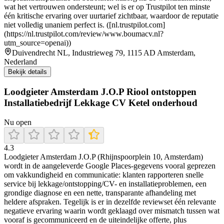
wat het vertrouwen ondersteunt; wel is er op Trustpilot ten minste
één kritische ervaring over uurtarief zichtbaar, waardoor de reputatie
niet volledig unaniem perfect is. ([nl.trustpilot.com]
(https://nl.trustpilot.com/review/www.boumacv.nl?
utm_source=openai))
Duivendrecht NL, Industrieweg 79, 1115 AD Amsterdam,
Nederland
Bekijk details
Loodgieter Amsterdam J.O.P Riool ontstoppen
Installatiebedrijf Lekkage CV Ketel onderhoud
Nu open
4.3
Loodgieter Amsterdam J.O.P (Rhijnspoorplein 10, Amsterdam)
wordt in de aangeleverde Google Places-gegevens vooral geprezen
om vakkundigheid en communicatie: klanten rapporteren snelle
service bij lekkage/ontstopping/CV- en installatieproblemen, een
grondige diagnose en een nette, transparante afhandeling met
heldere afspraken. Tegelijk is er in dezelfde reviewset één relevante
negatieve ervaring waarin wordt geklaagd over mismatch tussen wat
vooraf is gecommuniceerd en de uiteindelijke offerte, plus