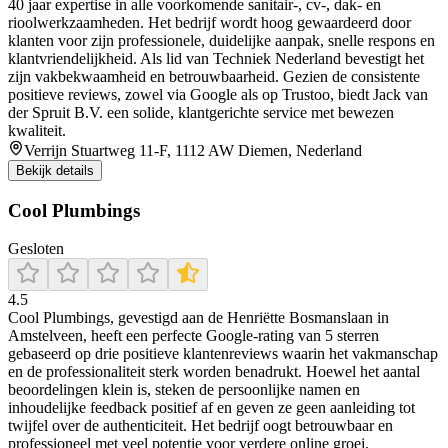
40 jaar expertise in alle voorkomende sanitair-, cv-, dak- en
rioolwerkzaamheden. Het bedrijf wordt hoog gewaardeerd door
klanten voor zijn professionele, duidelijke aanpak, snelle respons en
klantvriendelijkheid. Als lid van Techniek Nederland bevestigt het
zijn vakbekwaamheid en betrouwbaarheid. Gezien de consistente
positieve reviews, zowel via Google als op Trustoo, biedt Jack van
der Spruit B.V. een solide, klantgerichte service met bewezen
kwaliteit.
Verrijn Stuartweg 11-F, 1112 AW Diemen, Nederland
Bekijk details
Cool Plumbings
Gesloten
4.5
Cool Plumbings, gevestigd aan de Henriëtte Bosmanslaan in
Amstelveen, heeft een perfecte Google‑rating van 5 sterren
gebaseerd op drie positieve klantenreviews waarin het vakmanschap
en de professionaliteit sterk worden benadrukt. Hoewel het aantal
beoordelingen klein is, steken de persoonlijke namen en
inhoudelijke feedback positief af en geven ze geen aanleiding tot
twijfel over de authenticiteit. Het bedrijf oogt betrouwbaar en
professioneel met veel potentie voor verdere online groei.