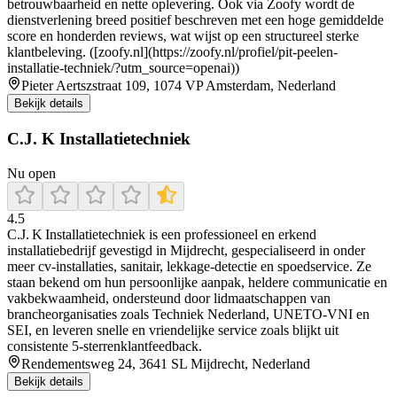
betrouwbaarheid en nette oplevering. Ook via Zoofy wordt de
dienstverlening breed positief beschreven met een hoge gemiddelde
score en honderden reviews, wat wijst op een structureel sterke
klantbeleving. ([zoofy.nl](https://zoofy.nl/profiel/pit-peelen-
installatie-techniek/?utm_source=openai))
Pieter Aertszstraat 109, 1074 VP Amsterdam, Nederland
Bekijk details
C.J. K Installatietechniek
Nu open
4.5
C.J. K Installatietechniek is een professioneel en erkend
installatiebedrijf gevestigd in Mijdrecht, gespecialiseerd in onder
meer cv‑installaties, sanitair, lekkage‑detectie en spoedservice. Ze
staan bekend om hun persoonlijke aanpak, heldere communicatie en
vakbekwaamheid, ondersteund door lidmaatschappen van
brancheorganisaties zoals Techniek Nederland, UNETO‑VNI en
SEI, en leveren snelle en vriendelijke service zoals blijkt uit
consistente 5‑sterrenklantfeedback.
Rendementsweg 24, 3641 SL Mijdrecht, Nederland
Bekijk details