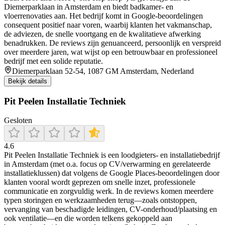
Diemerparklaan in Amsterdam en biedt badkamer- en
vloerrenovaties aan. Het bedrijf komt in Google-beoordelingen
consequent positief naar voren, waarbij klanten het vakmanschap,
de adviezen, de snelle voortgang en de kwalitatieve afwerking
benadrukken. De reviews zijn genuanceerd, persoonlijk en verspreid
over meerdere jaren, wat wijst op een betrouwbaar en professioneel
bedrijf met een solide reputatie.
Diemerparklaan 52-54, 1087 GM Amsterdam, Nederland
Bekijk details
Pit Peelen Installatie Techniek
Gesloten
4.6
Pit Peelen Installatie Techniek is een loodgieters- en installatiebedrijf
in Amsterdam (met o.a. focus op CV/verwarming en gerelateerde
installatieklussen) dat volgens de Google Places-beoordelingen door
klanten vooral wordt geprezen om snelle inzet, professionele
communicatie en zorgvuldig werk. In de reviews komen meerdere
typen storingen en werkzaamheden terug—zoals ontstoppen,
vervanging van beschadigde leidingen, CV-onderhoud/plaatsing en
ook ventilatie—en die worden telkens gekoppeld aan