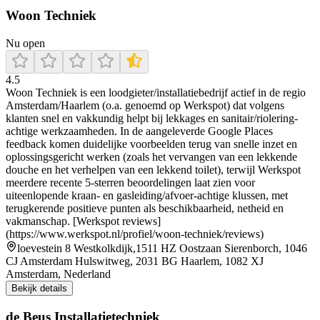
Woon Techniek
Nu open
4.5
Woon Techniek is een loodgieter/installatiebedrijf actief in de regio
Amsterdam/Haarlem (o.a. genoemd op Werkspot) dat volgens
klanten snel en vakkundig helpt bij lekkages en sanitair/riolering-
achtige werkzaamheden. In de aangeleverde Google Places
feedback komen duidelijke voorbeelden terug van snelle inzet en
oplossingsgericht werken (zoals het vervangen van een lekkende
douche en het verhelpen van een lekkend toilet), terwijl Werkspot
meerdere recente 5-sterren beoordelingen laat zien voor
uiteenlopende kraan- en gasleiding/afvoer-achtige klussen, met
terugkerende positieve punten als beschikbaarheid, netheid en
vakmanschap. [Werkspot reviews]
(https://www.werkspot.nl/profiel/woon-techniek/reviews)
loevestein 8 Westkolkdijk,1511 HZ Oostzaan Sierenborch, 1046
CJ Amsterdam Hulswitweg, 2031 BG Haarlem, 1082 XJ
Amsterdam, Nederland
Bekijk details
de Beus Installatietechniek