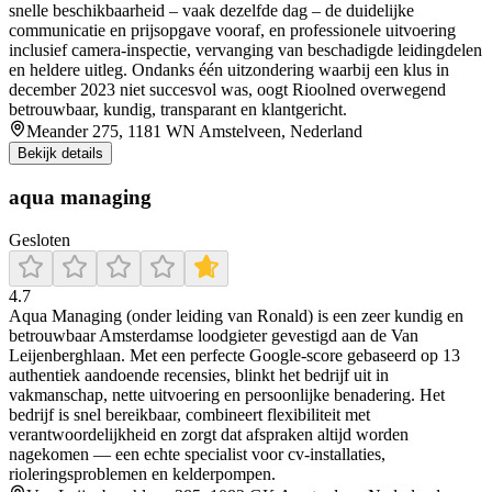
snelle beschikbaarheid – vaak dezelfde dag – de duidelijke
communicatie en prijsopgave vooraf, en professionele uitvoering
inclusief camera-inspectie, vervanging van beschadigde leidingdelen
en heldere uitleg. Ondanks één uitzondering waarbij een klus in
december 2023 niet succesvol was, oogt Rioolned overwegend
betrouwbaar, kundig, transparant en klantgericht.
Meander 275, 1181 WN Amstelveen, Nederland
Bekijk details
aqua managing
Gesloten
4.7
Aqua Managing (onder leiding van Ronald) is een zeer kundig en
betrouwbaar Amsterdamse loodgieter gevestigd aan de Van
Leijenberghlaan. Met een perfecte Google-score gebaseerd op 13
authentiek aandoende recensies, blinkt het bedrijf uit in
vakmanschap, nette uitvoering en persoonlijke benadering. Het
bedrijf is snel bereikbaar, combineert flexibiliteit met
verantwoordelijkheid en zorgt dat afspraken altijd worden
nagekomen — een echte specialist voor cv-installaties,
rioleringsproblemen en kelderpompen.