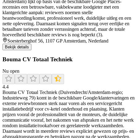
Amsterdam) lijkt op basis van de beschikbare Google Places-
recensies een betrouwbare, vakbekwame loodgieter met een
klantgerichte aanpak: reviewers noemen snelle
beantwoording/komst, professioneel werk, duidelijke uitleg en een
nette oplevering. Daarnaast komen signalen terug over eerlijke en
betaalbare tarieven zonder verrassingen achteraf, maar de totale
hoeveelheid beschikbare reviews is nog beperkt (3).
Soesterberghof 56, 1107 GP Amsterdam, Nederland
Bekijk details
Bouma CV Totaal Techniek
Nu open
4.4
Bouma CV Totaal Techniek (Duivendrecht/Amsterdam-regio;
Industrieweg 79) komt in de beschikbare Google/klantervaringen en
externe reviewbronnen sterk naar voren als een servicegericht
installatiebedrijf voor cv-ketel onderhoud en plaatsing. Klanten
prijzen vooral de professionaliteit van de monteurs, de duidelijke
communicatie vooraf, het nakomen van afspraken en het nette werk
rondom installatie/rookafvoer en gerelateerde werkzaamheden.
Daarnaast wordt in meerdere reviews expliciet gewezen op prijs- en
afspraaktransparantie en betrokken nazorg na de werkzaamheden,