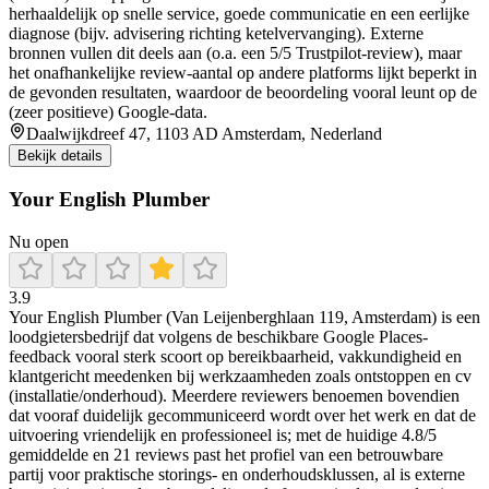
herhaaldelijk op snelle service, goede communicatie en een eerlijke
diagnose (bijv. advisering richting ketelvervanging). Externe
bronnen vullen dit deels aan (o.a. een 5/5 Trustpilot-review), maar
het onafhankelijke review-aantal op andere platforms lijkt beperkt in
de gevonden resultaten, waardoor de beoordeling vooral leunt op de
(zeer positieve) Google-data.
Daalwijkdreef 47, 1103 AD Amsterdam, Nederland
Bekijk details
Your English Plumber
Nu open
3.9
Your English Plumber (Van Leijenberghlaan 119, Amsterdam) is een
loodgietersbedrijf dat volgens de beschikbare Google Places-
feedback vooral sterk scoort op bereikbaarheid, vakkundigheid en
klantgericht meedenken bij werkzaamheden zoals ontstoppen en cv
(installatie/onderhoud). Meerdere reviewers benoemen bovendien
dat vooraf duidelijk gecommuniceerd wordt over het werk en dat de
uitvoering vriendelijk en professioneel is; met de huidige 4.8/5
gemiddelde en 21 reviews past het profiel van een betrouwbare
partij voor praktische storings- en onderhoudsklussen, al is externe