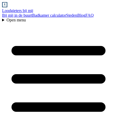
Loodgieters bij mij
Bij mij in de buurt
Badkamer calculator
Steden
Blog
FAQ
Open menu