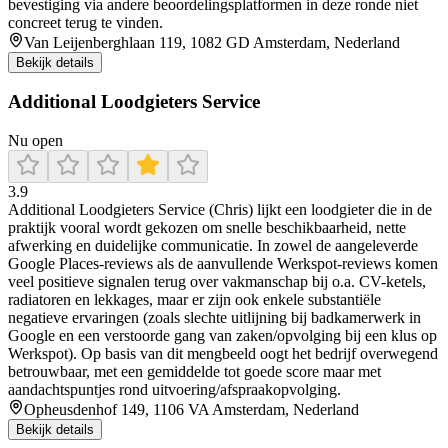
bevestiging via andere beoordelingsplatformen in deze ronde niet
concreet terug te vinden.
Van Leijenberghlaan 119, 1082 GD Amsterdam, Nederland
Bekijk details
Additional Loodgieters Service
Nu open
3.9
Additional Loodgieters Service (Chris) lijkt een loodgieter die in de
praktijk vooral wordt gekozen om snelle beschikbaarheid, nette
afwerking en duidelijke communicatie. In zowel de aangeleverde
Google Places-reviews als de aanvullende Werkspot-reviews komen
veel positieve signalen terug over vakmanschap bij o.a. CV-ketels,
radiatoren en lekkages, maar er zijn ook enkele substantiële
negatieve ervaringen (zoals slechte uitlijning bij badkamerwerk in
Google en een verstoorde gang van zaken/opvolging bij een klus op
Werkspot). Op basis van dit mengbeeld oogt het bedrijf overwegend
betrouwbaar, met een gemiddelde tot goede score maar met
aandachtspuntjes rond uitvoering/afspraakopvolging.
Opheusdenhof 149, 1106 VA Amsterdam, Nederland
Bekijk details