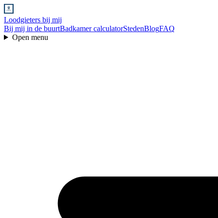
Loodgieters bij mij
Bij mij in de buurt
Badkamer calculator
Steden
Blog
FAQ
Open menu