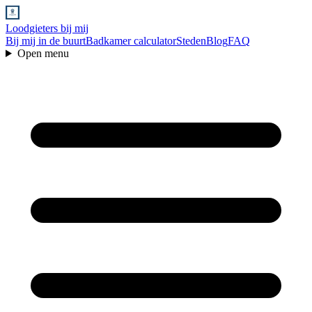
Loodgieters bij mij
Bij mij in de buurt
Badkamer calculator
Steden
Blog
FAQ
Open menu