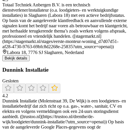
Totaal Techniek Anbergen B.V. is een technisch
dienstverlener/installateur (o.a. loodgieters- en werktuigkundige
installaties) in Slagharen (Labora 18) met een actieve bedrijfsstatus.
Op basis van de aangeleverde klantfeedback en aanvullende externe
signalen komt het bedrijf naar voren als betrouwbaar en klantgericht,
met herhaalde terugkerende thema’s zoals werken volgens afspraak,
professioneel en vriendelijk handelen. ([stagemarkt.nl]
(https://stagemarkt.nl/stages/eerste-monteur-woning_d7d07d51-
af28-4730-9763-69bfc8d2268e-25835?utm_source=openai))
Labora 18, 7776 SJ Slagharen, Nederland
Bekijk details
Dunnink Installatie
Gesloten
4.2
Dunnink Installatie (Molenstraat 39, De Wijk) is een loodgieters- en
installatiebedrijf dat zich richt op o.a. gas-, water-, sanitair, CV en
elektra en volgens vermeldingen ook een 24-uurs storingsdienst
aanbiedt. ([trustoo.nl](https://trustoo.nl/drenthe/de-
wijk/loodgieter/dunnink-installatie/?utm_source=openai)) Op basis
van de aangeleverde Google Places-gegevens oogt de