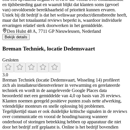
en tijdsbesteding gaat en waaruit blijkt dat klanten soms (gevoel
van) onvoldoende bereikbaarheid of prioriteit kunnen ervaren.
Uniek bij dit bedrijf is dat het weliswaar product/dienstbreedte heeft,
maar dat het totaalaantal reviews beperkt is, waardoor individuele
ervaringen relatief sterk doorwerken in het gemiddelde.
Den Hulst 48 A, 7711 GP Nieuwleusen, Nederland
Bekijk details
Breman Techniek, locatie Dedemsvaart
Gesloten
3.0
Breman Techniek (locatie Dedemsvaart, Wisseling 14) profileert
zich als installateur/dienstverlener in verwarming en gerelateerde
techniek en wordt in de aangeleverde Google Places data
beoordeeld met een gemiddelde van 4,0 op basis van 26 reviews.
Klanten noemen geregeld positieve punten zoals nette afwerking,
vriendelijke monteurs en snelle oplossing bij problemen.
Tegelijkertijd staan er ook duidelijke kritische signalen in de reviews
over communicatie en vooral de houding/nazorg wanneer
onderhoud of storingen betrekking hebben op apparatuur die niet
door het bedrijf zelf geplaatst is. Online is het bedrijf bovendien