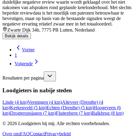
duidelijke negatieve review waarin wordt geklaagd over het niet
nakomen van afspraken rond geplande ketelonderhoud. Met slechts
beperkte reviewdata is het moeilijk om patronen betrouwbaar te
bevestigen, maar op basis van de bestaande signalen weegt de
negatieve ervaring relatief zwaar mee in het totaaloordeel.
Zwarte Dijk 34b, 7775 PB Lutten, Nederland
Bekijk details
Vorige
1
Volgende
Resultaten per pagina
Loodgieters in nabije steden
Linde
(
4
km)
Veeningen
(
4
km)
Alteveer (Drenthe)
(
4
km)
Kerkenveld
(
5
km)
Echten (Drenthe)
(
5
km)
Hoogeveen
(
6
km)
Drogteropslagen
(
7
km)
Fluitenberg
(
7
km)
Balkbrug
(
8
km)
©
2026
Loodgieters bij mij. Alle rechten voorbehouden.
Over ons
FAQ
Contact
Privacybeleid