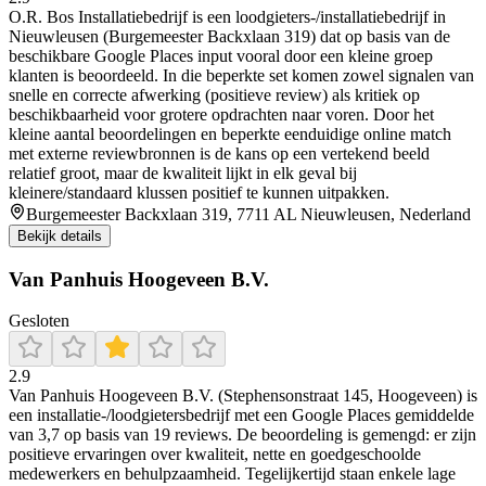
O.R. Bos Installatiebedrijf is een loodgieters-/installatiebedrijf in
Nieuwleusen (Burgemeester Backxlaan 319) dat op basis van de
beschikbare Google Places input vooral door een kleine groep
klanten is beoordeeld. In die beperkte set komen zowel signalen van
snelle en correcte afwerking (positieve review) als kritiek op
beschikbaarheid voor grotere opdrachten naar voren. Door het
kleine aantal beoordelingen en beperkte eenduidige online match
met externe reviewbronnen is de kans op een vertekend beeld
relatief groot, maar de kwaliteit lijkt in elk geval bij
kleinere/standaard klussen positief te kunnen uitpakken.
Burgemeester Backxlaan 319, 7711 AL Nieuwleusen, Nederland
Bekijk details
Van Panhuis Hoogeveen B.V.
Gesloten
2.9
Van Panhuis Hoogeveen B.V. (Stephensonstraat 145, Hoogeveen) is
een installatie-/loodgietersbedrijf met een Google Places gemiddelde
van 3,7 op basis van 19 reviews. De beoordeling is gemengd: er zijn
positieve ervaringen over kwaliteit, nette en goedgeschoolde
medewerkers en behulpzaamheid. Tegelijkertijd staan enkele lage