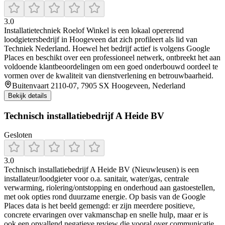
3.0
Installatietechniek Roelof Winkel is een lokaal opererend
loodgietersbedrijf in Hoogeveen dat zich profileert als lid van
Techniek Nederland. Hoewel het bedrijf actief is volgens Google
Places en beschikt over een professioneel netwerk, ontbreekt het aan
voldoende klantbeoordelingen om een goed onderbouwd oordeel te
vormen over de kwaliteit van dienstverlening en betrouwbaarheid.
Buitenvaart 2110-07, 7905 SX Hoogeveen, Nederland
Bekijk details
Technisch installatiebedrijf A Heide BV
Gesloten
3.0
Technisch installatiebedrijf A Heide BV (Nieuwleusen) is een
installateur/loodgieter voor o.a. sanitair, water/gas, centrale
verwarming, riolering/ontstopping en onderhoud aan gastoestellen,
met ook opties rond duurzame energie. Op basis van de Google
Places data is het beeld gemengd: er zijn meerdere positieve,
concrete ervaringen over vakmanschap en snelle hulp, maar er is
ook een opvallend negatieve review die vooral over communicatie