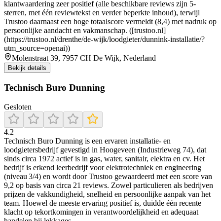
klantwaardering zeer positief (alle beschikbare reviews zijn 5-
sterren, met één reviewtekst en verder beperkte inhoud), terwijl
Trustoo daarnaast een hoge totaalscore vermeldt (8,4) met nadruk op
persoonlijke aandacht en vakmanschap. ([trustoo.nl]
(https://trustoo.nl/drenthe/de-wijk/loodgieter/dunnink-installatie/?
utm_source=openai))
Molenstraat 39, 7957 CH De Wijk, Nederland
Bekijk details
Technisch Buro Dunning
Gesloten
4.2
Technisch Buro Dunning is een ervaren installatie- en
loodgietersbedrijf gevestigd in Hoogeveen (Industrieweg 74), dat
sinds circa 1972 actief is in gas, water, sanitair, elektra en cv. Het
bedrijf is erkend leerbedrijf voor elektrotechniek en engineering
(niveau 3/4) en wordt door Trustoo gewaardeerd met een score van
9,2 op basis van circa 21 reviews. Zowel particulieren als bedrijven
prijzen de vakkundigheid, snelheid en persoonlijke aanpak van het
team. Hoewel de meeste ervaring positief is, duidde één recente
klacht op tekortkomingen in verantwoordelijkheid en adequaat
handelen bij lekkages.