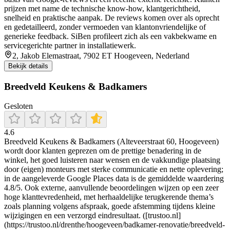
prijzen met name de technische know-how, klantgerichtheid,
snelheid en praktische aanpak. De reviews komen over als oprecht
en gedetailleerd, zonder vermoeden van klantonvriendelijke of
generieke feedback. SiBen profileert zich als een vakbekwame en
servicegerichte partner in installatiewerk.
2, Jakob Elemastraat, 7902 ET Hoogeveen, Nederland
Bekijk details
Breedveld Keukens & Badkamers
Gesloten
4.6
Breedveld Keukens & Badkamers (Alteveerstraat 60, Hoogeveen)
wordt door klanten geprezen om de prettige benadering in de
winkel, het goed luisteren naar wensen en de vakkundige plaatsing
door (eigen) monteurs met sterke communicatie en nette oplevering;
in de aangeleverde Google Places data is de gemiddelde waardering
4.8/5. Ook externe, aanvullende beoordelingen wijzen op een zeer
hoge klanttevredenheid, met herhaaldelijke terugkerende thema’s
zoals planning volgens afspraak, goede afstemming tijdens kleine
wijzigingen en een verzorgd eindresultaat. ([trustoo.nl]
(https://trustoo.nl/drenthe/hoogeveen/badkamer-renovatie/breedveld-