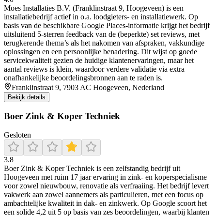
Moes Installaties B.V. (Franklinstraat 9, Hoogeveen) is een
installatiebedrijf actief in o.a. loodgieters- en installatiewerk. Op
basis van de beschikbare Google Places-informatie krijgt het bedrijf
uitsluitend 5-sterren feedback van de (beperkte) set reviews, met
terugkerende thema’s als het nakomen van afspraken, vakkundige
oplossingen en een persoonlijke benadering. Dit wijst op goede
servicekwaliteit gezien de huidige klantenervaringen, maar het
aantal reviews is klein, waardoor verdere validatie via extra
onafhankelijke beoordelingsbronnen aan te raden is.
Franklinstraat 9, 7903 AC Hoogeveen, Nederland
Bekijk details
Boer Zink & Koper Techniek
Gesloten
3.8
Boer Zink & Koper Techniek is een zelfstandig bedrijf uit
Hoogeveen met ruim 17 jaar ervaring in zink- en koperspecialisme
voor zowel nieuwbouw, renovatie als verfraaiing. Het bedrijf levert
vakwerk aan zowel aannemers als particulieren, met een focus op
ambachtelijke kwaliteit in dak- en zinkwerk. Op Google scoort het
een solide 4,2 uit 5 op basis van zes beoordelingen, waarbij klanten