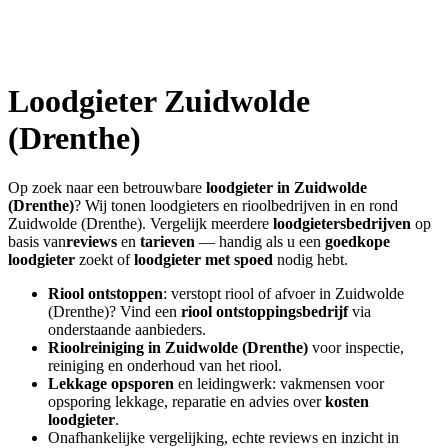
Loodgieter
Zuidwolde
(Drenthe)
Op zoek naar een betrouwbare
loodgieter in
Zuidwolde
(Drenthe)
? Wij tonen loodgieters en rioolbedrijven in en rond
Zuidwolde (Drenthe)
. Vergelijk meerdere
loodgietersbedrijven
op
basis van
reviews
en
tarieven
— handig als u een
goedkope
loodgieter
zoekt of
loodgieter met spoed
nodig hebt.
Riool ontstoppen
: verstopt riool of afvoer in
Zuidwolde
(Drenthe)
? Vind een
riool ontstoppingsbedrijf
via
onderstaande aanbieders.
Rioolreiniging in
Zuidwolde (Drenthe)
voor inspectie,
reiniging en onderhoud van het riool.
Lekkage opsporen
en leidingwerk: vakmensen voor
opsporing lekkage, reparatie en advies over
kosten
loodgieter
.
Onafhankelijke vergelijking, echte reviews en inzicht in