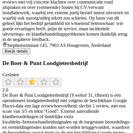
reviews met vrij concrete klachten over communicatie rond
afspraken en over (vermeende) fouten bij CV/verwant
installatiewerk, waarbij een externe partij herstel moest uitvoeren en
waarbij ook nazorg/uitleg tekort zou schieten. Op basis van dit
geheel lijkt het bedrijf gemiddeld tot wisselend betrouwbaar: wie
goede ervaringen heeft, prijst de service, maar incidentele
uitvoerings- en klantbehandelingsproblemen komen duidelijk terug
in de negatieve feedback.
Stephensonstraat 145, 7903 AS Hoogeveen, Nederland
Bekijk details
De Boer & Punt Loodgietersbedrijf
Gesloten
2.6
De Boer & Punt Loodgietersbedrijf (Ywehof 31, IJhorst) is een
operationeel loodgietersbedrijf met volgens de beschikbare Google
Places-data een lage reviewhoeveelheid: slechts 1 review, met een
score van 3/5 en tekst “Goed”. Externe aanvullende
klantbeoordelingen of duidelijke extra
kwaliteits-/betrouwbaarheidssignalen op de toegestane beoordelings-
en vermeldingensites konden niet worden teruggevonden, waardoor
de beoordeling vooral leunt op de ene beschikbare Google review