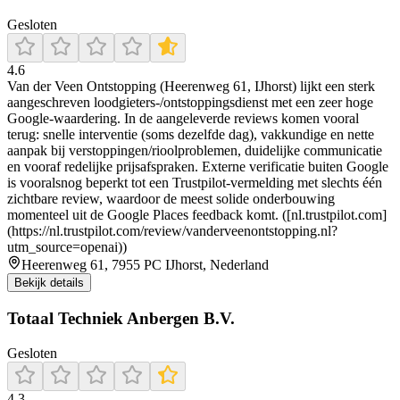
Gesloten
4.6
Van der Veen Ontstopping (Heerenweg 61, IJhorst) lijkt een sterk
aangeschreven loodgieters-/ontstoppingsdienst met een zeer hoge
Google-waardering. In de aangeleverde reviews komen vooral
terug: snelle interventie (soms dezelfde dag), vakkundige en nette
aanpak bij verstoppingen/rioolproblemen, duidelijke communicatie
en vooraf redelijke prijsafspraken. Externe verificatie buiten Google
is vooralsnog beperkt tot een Trustpilot-vermelding met slechts één
zichtbare review, waardoor de meest solide onderbouwing
momenteel uit de Google Places feedback komt. ([nl.trustpilot.com]
(https://nl.trustpilot.com/review/vanderveenontstopping.nl?
utm_source=openai))
Heerenweg 61, 7955 PC IJhorst, Nederland
Bekijk details
Totaal Techniek Anbergen B.V.
Gesloten
4.3