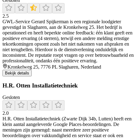
Gesloten
2.5
GWL-Service Gerard Spijkerman is een regionale loodgieter
gevestigd in Slagharen, aan de Kronkelweg 25. Het bedrijf is
operationeel en heeft beperkte online feedback: één klant geeft een
positieve ervaring (4 sterren), terwijl een andere melding ernstige
tekortkomingen opsomt zoals het niet nakomen van afspraken en
niet terugbellen. Hierdoor is de dienstverlening onduidelijk en
inconsistent. De reputatie roept vragen op over betrouwbaarheid en
professionaliteit, ondanks één positieve ervaring.
Kronkelweg 25, 7776 PL Slagharen, Nederland
Bekijk details
H.R. Otten Installatietechniek
Gesloten
2.0
H.R. Otten Installatietechniek (Zwarte Dijk 34b, Lutten) heeft een
klein aantal aangeleverde Google Places-beoordelingen. De
meningen zijn gemengd: naast meerdere zeer positieve
beoordelingen over vakkundigheid en service staat er ook een