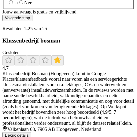
Ja
Nee
Jouw aanvraag is gratis en vrijblijvend.
Volgende stap
Resultaten
1
-
25
van
25
Klussenbedrijf bosman
Gesloten
4.7
Klussenbedrijf Bosman (Hoogeveen) komt in Google
Places/klantenfeedback vooral naar voren als een servicegerichte
klusjesman/installateur voor o.a. lekkages, CV- en waterwerk en
(aanverwante) installatiewerkzaamheden. In de reviews worden met
name snelle beschikbaarheid, vakkundige reparaties en nette
afronding genoemd, met duidelijke communicatie en oog voor detail
(zoals het voorkomen van terugkerende lekkages). Op Werkspot
wordt het bedrijf bovendien zeer hoog beoordeeld (4,9/5, 7
beoordelingen), wat de indruk van betrouwbaarheid en
professionaliteit verder ondersteunt, al blijft de dataset relatief klein.
Valkenlaan 68, 7905 AB Hoogeveen, Nederland
Bekijk details