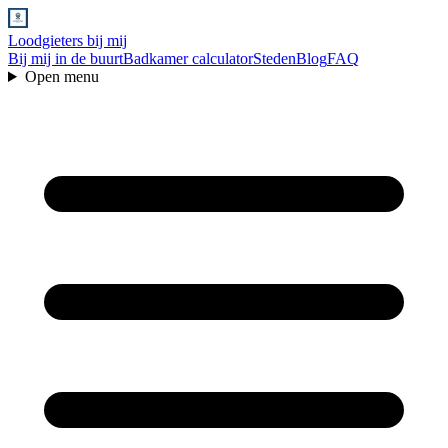
Loodgieters bij mij
Bij mij in de buurt
Badkamer calculator
Steden
Blog
FAQ
Open menu