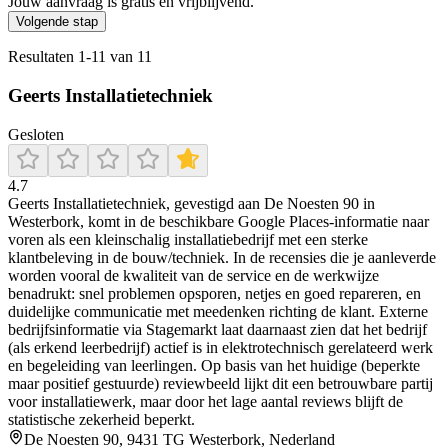
Jouw aanvraag is gratis en vrijblijvend.
Volgende stap
Resultaten
1
-
11
van
11
Geerts Installatietechniek
Gesloten
4.7
Geerts Installatietechniek, gevestigd aan De Noesten 90 in
Westerbork, komt in de beschikbare Google Places-informatie naar
voren als een kleinschalig installatiebedrijf met een sterke
klantbeleving in de bouw/techniek. In de recensies die je aanleverde
worden vooral de kwaliteit van de service en de werkwijze
benadrukt: snel problemen opsporen, netjes en goed repareren, en
duidelijke communicatie met meedenken richting de klant. Externe
bedrijfsinformatie via Stagemarkt laat daarnaast zien dat het bedrijf
(als erkend leerbedrijf) actief is in elektrotechnisch gerelateerd werk
en begeleiding van leerlingen. Op basis van het huidige (beperkte
maar positief gestuurde) reviewbeeld lijkt dit een betrouwbare partij
voor installatiewerk, maar door het lage aantal reviews blijft de
statistische zekerheid beperkt.
De Noesten 90, 9431 TG Westerbork, Nederland