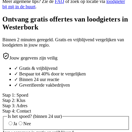
Meer algemene tips? Zie de
FAQ
of zoek op locatie via
loodgieter
bij mij in de buurt
.
Ontvang gratis offertes van loodgieters in
Westerbork
Binnen 2 minuten geregeld. Gratis en vrijblijvend vergelijken van
loodgieters in jouw regio.
Jouw gegevens zijn veilig
✓ Gratis & vrijblijvend
✓ Bespaar tot 40% door te vergelijken
✓ Binnen 24 uur reactie
✓ Geverifieerde vakbedrijven
Stap
1
:
Spoed
Stap
2
:
Klus
Stap
3
:
Adres
Stap
4
:
Contact
Is het spoed? (binnen 24 uur)
Ja
Nee