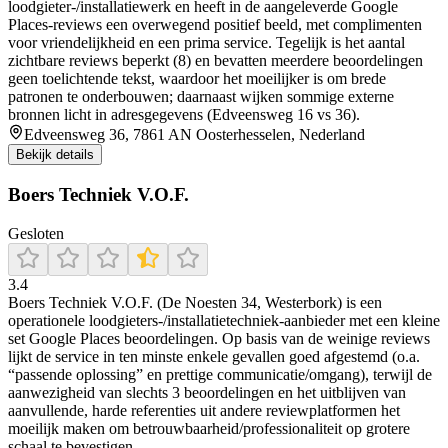
loodgieter-/installatiewerk en heeft in de aangeleverde Google
Places-reviews een overwegend positief beeld, met complimenten
voor vriendelijkheid en een prima service. Tegelijk is het aantal
zichtbare reviews beperkt (8) en bevatten meerdere beoordelingen
geen toelichtende tekst, waardoor het moeilijker is om brede
patronen te onderbouwen; daarnaast wijken sommige externe
bronnen licht in adresgegevens (Edveensweg 16 vs 36).
Edveensweg 36, 7861 AN Oosterhesselen, Nederland
Bekijk details
Boers Techniek V.O.F.
Gesloten
3.4
Boers Techniek V.O.F. (De Noesten 34, Westerbork) is een
operationele loodgieters-/installatietechniek-aanbieder met een kleine
set Google Places beoordelingen. Op basis van de weinige reviews
lijkt de service in ten minste enkele gevallen goed afgestemd (o.a.
“passende oplossing” en prettige communicatie/omgang), terwijl de
aanwezigheid van slechts 3 beoordelingen en het uitblijven van
aanvullende, harde referenties uit andere reviewplatformen het
moeilijk maken om betrouwbaarheid/professionaliteit op grotere
schaal te bevestigen.