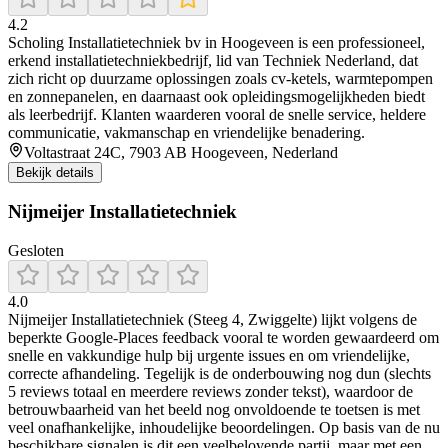
4.2
Scholing Installatietechniek bv in Hoogeveen is een professioneel,
erkend installatietechniekbedrijf, lid van Techniek Nederland, dat
zich richt op duurzame oplossingen zoals cv-ketels, warmtepompen
en zonnepanelen, en daarnaast ook opleidingsmogelijkheden biedt
als leerbedrijf. Klanten waarderen vooral de snelle service, heldere
communicatie, vakmanschap en vriendelijke benadering.
Voltastraat 24C, 7903 AB Hoogeveen, Nederland
Bekijk details
Nijmeijer Installatietechniek
Gesloten
4.0
Nijmeijer Installatietechniek (Steeg 4, Zwiggelte) lijkt volgens de
beperkte Google-Places feedback vooral te worden gewaardeerd om
snelle en vakkundige hulp bij urgente issues en om vriendelijke,
correcte afhandeling. Tegelijk is de onderbouwing nog dun (slechts
5 reviews totaal en meerdere reviews zonder tekst), waardoor de
betrouwbaarheid van het beeld nog onvoldoende te toetsen is met
veel onafhankelijke, inhoudelijke beoordelingen. Op basis van de nu
beschikbare signalen is dit een veelbelovende partij, maar met een