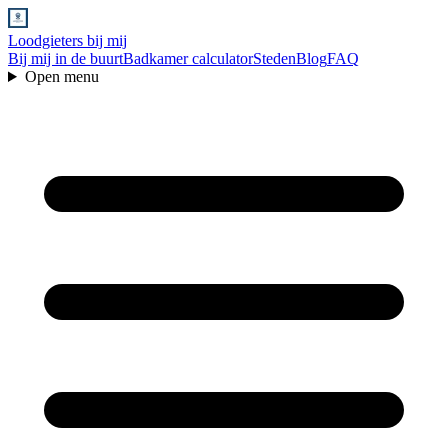
Loodgieters bij mij
Bij mij in de buurt
Badkamer calculator
Steden
Blog
FAQ
Open menu