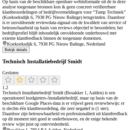
Op basis van de beschikbare openbare webinformatie uit de in deze
analyse toegestane bronnen kon ik geen concreet verifieerbare
klantbeoordelingen of bedrijfsvermeldingen voor “Tump Techniek”
(Koekoeksdijk 6, 7938 PG Nieuw Balinge) terugvinden. Daardoor
is er onvoldoende reviewdata-signaal om de kwaliteit van service of
betrouwbaarheid op basis van reviews objectief te beoordelen; het
bedrijfsprofiel blijft inhoudelijk onvoldoende onderbouwd met
externe klantfeedback binnen de toegestane domeinen.
Koekoeksdijk 6, 7938 PG Nieuw Balinge, Nederland
Bekijk details
Technisch Installatiebedrijf Smidt
Gesloten
1.2
Technisch Installatiebedrijf Smidt (Bosakker 1, Aalden) is een
operationeel loodgieters-/installatiebedrijf, maar op basis van de
beschikbare Google Places-data is er vrijwel geen reviewbewijs: er
is slechts één klantbeoordeling, die zeer negatief is (1 ster).
Daardoor zijn betrouwbaarheid en professionaliteit uit klantfeedback
op dit moment niet goed te onderbouwen, en de enige bekende
review wijst juist op ontevredenheid.
Bosakker 1, 7854 RA Aalden, Nederland