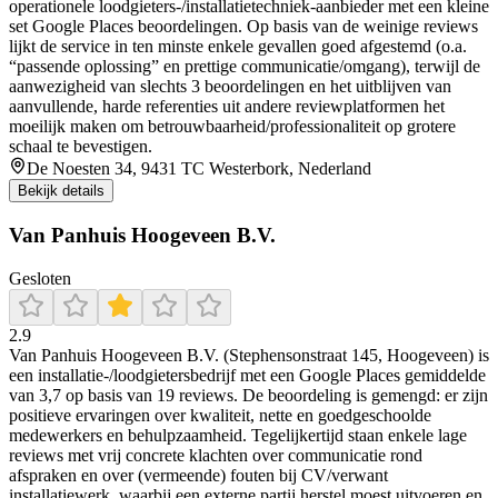
operationele loodgieters-/installatietechniek-aanbieder met een kleine
set Google Places beoordelingen. Op basis van de weinige reviews
lijkt de service in ten minste enkele gevallen goed afgestemd (o.a.
“passende oplossing” en prettige communicatie/omgang), terwijl de
aanwezigheid van slechts 3 beoordelingen en het uitblijven van
aanvullende, harde referenties uit andere reviewplatformen het
moeilijk maken om betrouwbaarheid/professionaliteit op grotere
schaal te bevestigen.
De Noesten 34, 9431 TC Westerbork, Nederland
Bekijk details
Van Panhuis Hoogeveen B.V.
Gesloten
2.9
Van Panhuis Hoogeveen B.V. (Stephensonstraat 145, Hoogeveen) is
een installatie-/loodgietersbedrijf met een Google Places gemiddelde
van 3,7 op basis van 19 reviews. De beoordeling is gemengd: er zijn
positieve ervaringen over kwaliteit, nette en goedgeschoolde
medewerkers en behulpzaamheid. Tegelijkertijd staan enkele lage
reviews met vrij concrete klachten over communicatie rond
afspraken en over (vermeende) fouten bij CV/verwant
installatiewerk, waarbij een externe partij herstel moest uitvoeren en