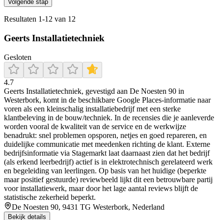
Volgende stap
Resultaten
1
-
12
van
12
Geerts Installatietechniek
Gesloten
4.7
Geerts Installatietechniek, gevestigd aan De Noesten 90 in
Westerbork, komt in de beschikbare Google Places-informatie naar
voren als een kleinschalig installatiebedrijf met een sterke
klantbeleving in de bouw/techniek. In de recensies die je aanleverde
worden vooral de kwaliteit van de service en de werkwijze
benadrukt: snel problemen opsporen, netjes en goed repareren, en
duidelijke communicatie met meedenken richting de klant. Externe
bedrijfsinformatie via Stagemarkt laat daarnaast zien dat het bedrijf
(als erkend leerbedrijf) actief is in elektrotechnisch gerelateerd werk
en begeleiding van leerlingen. Op basis van het huidige (beperkte
maar positief gestuurde) reviewbeeld lijkt dit een betrouwbare partij
voor installatiewerk, maar door het lage aantal reviews blijft de
statistische zekerheid beperkt.
De Noesten 90, 9431 TG Westerbork, Nederland
Bekijk details