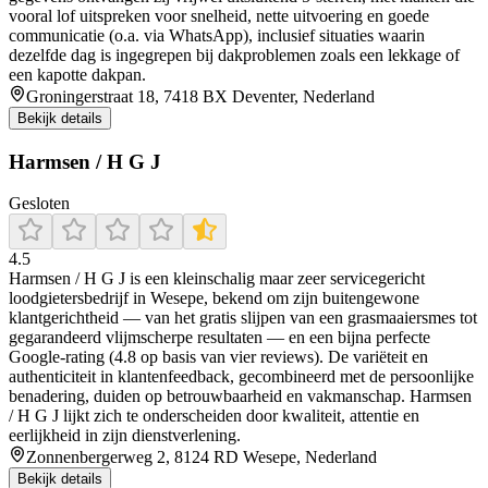
vooral lof uitspreken voor snelheid, nette uitvoering en goede
communicatie (o.a. via WhatsApp), inclusief situaties waarin
dezelfde dag is ingegrepen bij dakproblemen zoals een lekkage of
een kapotte dakpan.
Groningerstraat 18, 7418 BX Deventer, Nederland
Bekijk details
Harmsen / H G J
Gesloten
4.5
Harmsen / H G J is een kleinschalig maar zeer servicegericht
loodgietersbedrijf in Wesepe, bekend om zijn buitengewone
klantgerichtheid — van het gratis slijpen van een grasmaaiersmes tot
gegarandeerd vlijmscherpe resultaten — en een bijna perfecte
Google‑rating (4.8 op basis van vier reviews). De variëteit en
authenticiteit in klantenfeedback, gecombineerd met de persoonlijke
benadering, duiden op betrouwbaarheid en vakmanschap. Harmsen
/ H G J lijkt zich te onderscheiden door kwaliteit, attentie en
eerlijkheid in zijn dienstverlening.
Zonnenbergerweg 2, 8124 RD Wesepe, Nederland
Bekijk details