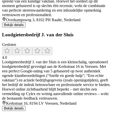
spreekt van een kundige vakman. Hoewel het oordeel op dit
moment gebaseerd is op slechts één recensie, wekt de combinatie
van perfecte sterrenwaardering en een inhoudelijke opmerking
vertrouwen en professionaliteit.
Overkampsweg 3, 8102 PH Raalte, Nederland
Bekijk details
Loodgietersbedrijf J. van der Sluis
Gesloten
4.0
Loodgietersbedrijf J. van der Sluis is een kleinschalig, operationeel
loodgietersbedrijf gevestigd aan de Kerkstraat 16 in Veessen. Met
een perfect Google-rating van 5 gebaseerd op twee authentiek
ogende klantbeoordelingen (“Snelle en goede hulp”; “Een echte
vakman”) en actuele bedrijfsgegevens (zoals openingstijden), geeft
het bedrijf de indruk betrouwbare en professionele service te bieden.
Hoewel online zichtbaarheid blijft beperkt – met slechts een
vermelding op Cylex en weinig aanvullende online reviews – wekt
de bestaande feedback vertrouwen.
Kerkstraat 16, 8194 LV Veessen, Nederland
Bekijk details