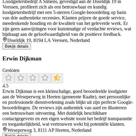
Loodgietersbedrijf A Simens, gevestigd aan de IJsseldijk 19 in
Veessen, profileert zich als een betrouwbaar en kundig
loodgietersbedrijf met een 5‑sterren Google‑beoordeling op basis
van drie authentieke recensies. Klanten prijzen de goede service,
meedenkende houding en de kwaliteit van het geleverde werk. Er
zijn geen aanwijzingen voor kunstmatige of verdachte reviews, wat
bijdraagt aan de geloofwaardigheid van de positieve feedback.
IJsseldijk 19, 8194 LA Veessen, Nederland
Bekijk details
Erwin Dijkman
Gesloten
4.5
Erwin Dijkman is een kleinschalige, goed beoordeelde loodgieter
aan de Weseperweg in Heeten (gemeente Raalte), met persoonlijke
en professionele dienstverlening zoals blijkt uit zijn perfecte Google-
beoordelingen. De reviews zijn authentiek van aard en illustreren
een betrouwbare uitvoering. Met duidelijk beschikbare
contactgegevens en een eigen website toont het bedrijf transparantie
en toegankelijkheid, wat vertrouwen wekt bij potentiële klanten.
Weseperweg 3, 8111 AP Heeten, Nederland