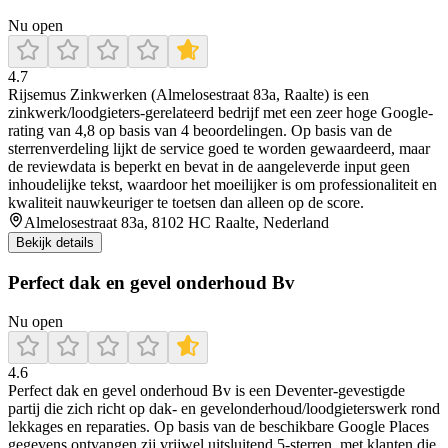
Nu open
4.7
Rijsemus Zinkwerken (Almelosestraat 83a, Raalte) is een
zinkwerk/loodgieters-gerelateerd bedrijf met een zeer hoge Google-
rating van 4,8 op basis van 4 beoordelingen. Op basis van de
sterrenverdeling lijkt de service goed te worden gewaardeerd, maar
de reviewdata is beperkt en bevat in de aangeleverde input geen
inhoudelijke tekst, waardoor het moeilijker is om professionaliteit en
kwaliteit nauwkeuriger te toetsen dan alleen op de score.
Almelosestraat 83a, 8102 HC Raalte, Nederland
Bekijk details
Perfect dak en gevel onderhoud Bv
Nu open
4.6
Perfect dak en gevel onderhoud Bv is een Deventer-gevestigde
partij die zich richt op dak- en gevelonderhoud/loodgieterswerk rond
lekkages en reparaties. Op basis van de beschikbare Google Places
gegevens ontvangen zij vrijwel uitsluitend 5-sterren, met klanten die