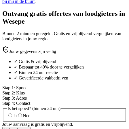
bij mij in de buurt
.
Ontvang gratis offertes van loodgieters in
Wesepe
Binnen 2 minuten geregeld. Gratis en vrijblijvend vergelijken van
loodgieters in jouw regio.
Jouw gegevens zijn veilig
✓ Gratis & vrijblijvend
✓ Bespaar tot 40% door te vergelijken
✓ Binnen 24 uur reactie
✓ Geverifieerde vakbedrijven
Stap
1
:
Spoed
Stap
2
:
Klus
Stap
3
:
Adres
Stap
4
:
Contact
Is het spoed? (binnen 24 uur)
Ja
Nee
Jouw aanvraag is gratis en vrijblijvend.