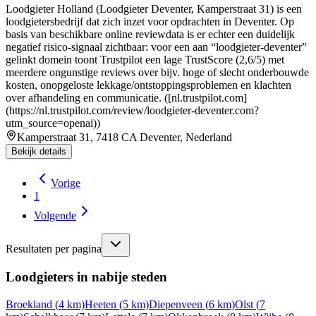
Loodgieter Holland (Loodgieter Deventer, Kamperstraat 31) is een
loodgietersbedrijf dat zich inzet voor opdrachten in Deventer. Op
basis van beschikbare online reviewdata is er echter een duidelijk
negatief risico-signaal zichtbaar: voor een aan “loodgieter-deventer”
gelinkt domein toont Trustpilot een lage TrustScore (2,6/5) met
meerdere ongunstige reviews over bijv. hoge of slecht onderbouwde
kosten, onopgeloste lekkage/ontstoppingsproblemen en klachten
over afhandeling en communicatie. ([nl.trustpilot.com]
(https://nl.trustpilot.com/review/loodgieter-deventer.com?
utm_source=openai))
Kamperstraat 31, 7418 CA Deventer, Nederland
Bekijk details
Vorige
1
Volgende
Resultaten per pagina
Loodgieters in nabije steden
Broekland
(
4
km)
Heeten
(
5
km)
Diepenveen
(
6
km)
Olst
(
7