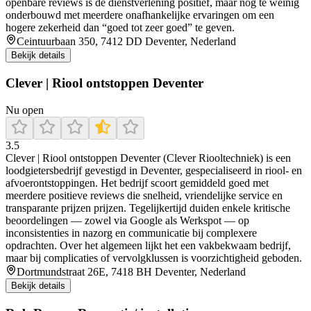
openbare reviews is de dienstverlening positief, maar nog te weinig
onderbouwd met meerdere onafhankelijke ervaringen om een
hogere zekerheid dan “goed tot zeer goed” te geven.
Ceintuurbaan 350, 7412 DD Deventer, Nederland
Bekijk details
Clever | Riool ontstoppen Deventer
Nu open
3.5
Clever | Riool ontstoppen Deventer (Clever Riooltechniek) is een
loodgietersbedrijf gevestigd in Deventer, gespecialiseerd in riool- en
afvoerontstoppingen. Het bedrijf scoort gemiddeld goed met
meerdere positieve reviews die snelheid, vriendelijke service en
transparante prijzen prijzen. Tegelijkertijd duiden enkele kritische
beoordelingen — zowel via Google als Werkspot — op
inconsistenties in nazorg en communicatie bij complexere
opdrachten. Over het algemeen lijkt het een vakbekwaam bedrijf,
maar bij complicaties of vervolgklussen is voorzichtigheid geboden.
Dortmundstraat 26E, 7418 BH Deventer, Nederland
Bekijk details