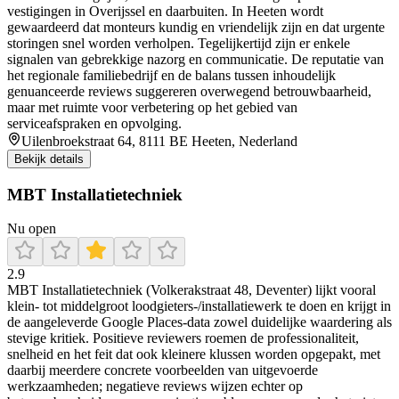
vestigingen in Overijssel en daarbuiten. In Heeten wordt
gewaardeerd dat monteurs kundig en vriendelijk zijn en dat urgente
storingen snel worden verholpen. Tegelijkertijd zijn er enkele
signalen van gebrekkige nazorg en communicatie. De reputatie van
het regionale familiebedrijf en de balans tussen inhoudelijk
genuanceerde reviews suggereren overwegend betrouwbaarheid,
maar met ruimte voor verbetering op het gebied van
serviceafspraken en opvolging.
Uilenbroekstraat 64, 8111 BE Heeten, Nederland
Bekijk details
MBT Installatietechniek
Nu open
2.9
MBT Installatietechniek (Volkerakstraat 48, Deventer) lijkt vooral
klein- tot middelgroot loodgieters-/installatiewerk te doen en krijgt in
de aangeleverde Google Places-data zowel duidelijke waardering als
stevige kritiek. Positieve reviewers roemen de professionaliteit,
snelheid en het feit dat ook kleinere klussen worden opgepakt, met
daarbij meerdere concrete voorbeelden van uitgevoerde
werkzaamheden; negatieve reviews wijzen echter op