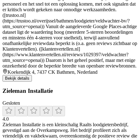
personeel en het snel tot een oplossing komen, met ook signalen dat
er kritisch wordt gekeken naar onnodige werkzaamheden.
([trustoo.nl]
(https://trustoo.nl/overijssel/bathmen/loodgieter/veldwachter-bv/?
utm_source=openai)) Vanuit de aangeleverde Google Places-achtige
dataset ligt de waardering hoog (meerdere 5-sterren beoordelingen
en minstens één 4-sterren voor snelheid), terwijl aanvullend
onafhankelijke reviewdata beperkt is (o.a. geen reviews zichtbaar op
Klantenvertellen). ([klantenvertellen.nl]
(https://www.klantenvertellen.nl/reviews/1029397/veldwachter?
utm_source=openai)) Daarom is het geheel positief, maar met enige
onzekerheid door de beperkte breedte van openbare reviewbronnen.
Koekendijk 4, 7437 CK Bathmen, Nederland
Bekijk details
Zieleman Installatie
Gesloten
4.0
Zieleman Installatie is een kleinschalig Raalts loodgietersbedrijf,
gevestigd aan de Overkampsweg. Het bedrijf profileert zich als
vriendelijk en vakbekwaam, overeenkomstig de positieve review die