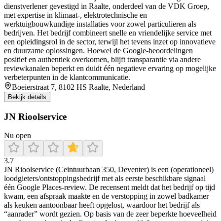
dienstverlener gevestigd in Raalte, onderdeel van de VDK Groep,
met expertise in klimaat-, elektrotechnische en
werktuigbouwkundige installaties voor zowel particulieren als
bedrijven. Het bedrijf combineert snelle en vriendelijke service met
een opleidingsrol in de sector, terwijl het tevens inzet op innovatieve
en duurzame oplossingen. Hoewel de Google-beoordelingen
positief en authentiek overkomen, blijft transparantie via andere
reviewkanalen beperkt en duidt één negatieve ervaring op mogelijke
verbeterpunten in de klantcommunicatie.
Boeierstraat 7, 8102 HS Raalte, Nederland
Bekijk details
JN Rioolservice
Nu open
3.7
JN Rioolservice (Ceintuurbaan 350, Deventer) is een (operationeel)
loodgieters/ontstoppingsbedrijf met als eerste beschikbare signaal
één Google Places-review. De recensent meldt dat het bedrijf op tijd
kwam, een afspraak maakte en de verstopping in zowel badkamer
als keuken aantoonbaar heeft opgelost, waardoor het bedrijf als
“aanrader” wordt gezien. Op basis van de zeer beperkte hoeveelheid