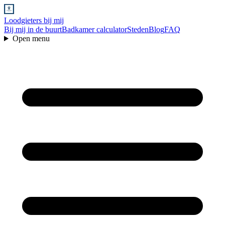
Loodgieters bij mij
Bij mij in de buurt
Badkamer calculator
Steden
Blog
FAQ
Open menu