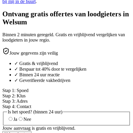
bij mij in de buurt
.
Ontvang gratis offertes van loodgieters in
Welsum
Binnen 2 minuten geregeld. Gratis en vrijblijvend vergelijken van
loodgieters in jouw regio.
Jouw gegevens zijn veilig
✓ Gratis & vrijblijvend
✓ Bespaar tot 40% door te vergelijken
✓ Binnen 24 uur reactie
✓ Geverifieerde vakbedrijven
Stap
1
:
Spoed
Stap
2
:
Klus
Stap
3
:
Adres
Stap
4
:
Contact
Is het spoed? (binnen 24 uur)
Ja
Nee
Jouw aanvraag is gratis en vrijblijvend.