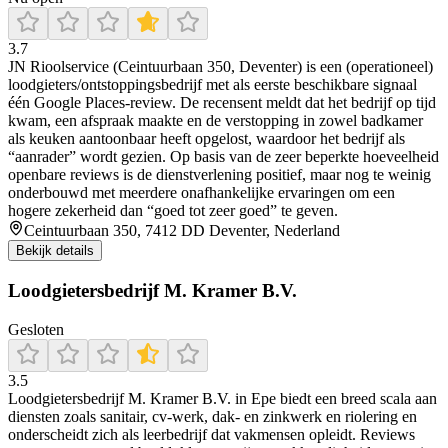
3.7
JN Rioolservice (Ceintuurbaan 350, Deventer) is een (operationeel)
loodgieters/ontstoppingsbedrijf met als eerste beschikbare signaal
één Google Places-review. De recensent meldt dat het bedrijf op tijd
kwam, een afspraak maakte en de verstopping in zowel badkamer
als keuken aantoonbaar heeft opgelost, waardoor het bedrijf als
“aanrader” wordt gezien. Op basis van de zeer beperkte hoeveelheid
openbare reviews is de dienstverlening positief, maar nog te weinig
onderbouwd met meerdere onafhankelijke ervaringen om een
hogere zekerheid dan “goed tot zeer goed” te geven.
Ceintuurbaan 350, 7412 DD Deventer, Nederland
Bekijk details
Loodgietersbedrijf M. Kramer B.V.
Gesloten
3.5
Loodgietersbedrijf M. Kramer B.V. in Epe biedt een breed scala aan
diensten zoals sanitair, cv-werk, dak‑ en zinkwerk en riolering en
onderscheidt zich als leerbedrijf dat vakmensen opleidt. Reviews