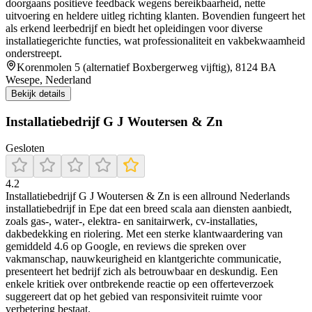
doorgaans positieve feedback wegens bereikbaarheid, nette
uitvoering en heldere uitleg richting klanten. Bovendien fungeert het
als erkend leerbedrijf en biedt het opleidingen voor diverse
installatiegerichte functies, wat professionaliteit en vakbekwaamheid
onderstreept.
Korenmolen 5 (alternatief Boxbergerweg vijftig), 8124 BA
Wesepe, Nederland
Bekijk details
Installatiebedrijf G J Woutersen & Zn
Gesloten
4.2
Installatiebedrijf G J Woutersen & Zn is een allround Nederlands
installatiebedrijf in Epe dat een breed scala aan diensten aanbiedt,
zoals gas‑, water‑, elektra‑ en sanitairwerk, cv-installaties,
dakbedekking en riolering. Met een sterke klantwaardering van
gemiddeld 4.6 op Google, en reviews die spreken over
vakmanschap, nauwkeurigheid en klantgerichte communicatie,
presenteert het bedrijf zich als betrouwbaar en deskundig. Een
enkele kritiek over ontbrekende reactie op een offerteverzoek
suggereert dat op het gebied van responsiviteit ruimte voor
verbetering bestaat.