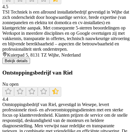
4.5
TSI Techniek is een allround installatiebedrijf gevestigd in Wijhe dat
zich onderscheidt door hoogwaardige service, brede expertise (van
zonnepanelen en elektra tot domotica en cv-installaties) en
klantgerichte aanpak. Met consequente 5-sterren beoordelingen op
Werkspot in meerdere disciplines en op Google overtuigen zij met
vakkennis, transparatie in offertes, technisch nauwkeurige uitvoering
en blijvende bereikbaarheid – aspecten die betrouwbaarheid en
professionaliteit sterk onderstrepen.
Kuierpad 5, 8131 TZ Wijhe, Nederland
Bekijk details
Ontstoppingsbedrijf van Riel
Nu open
4.4
Ontstoppingsbedrijf van Riel, gevestigd in Wesepe, levert
professionele riool- en afvoerontstoppingsdiensten met een sterke
focus op klanttevredenheid. Klanten prijzen de service om de snelle
responstijd, deskundigheid van de monteurs en heldere
diagnosestelling. Men verwijst naar redelijke en transparante
tarieven, in combinatie met vriendelijke en efficiënte uitvoering. De