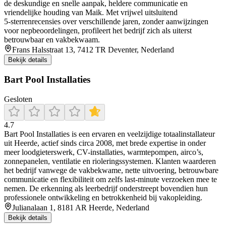
de deskundige en snelle aanpak, heldere communicatie en
vriendelijke houding van Maik. Met vrijwel uitsluitend
5‑sterrenrecensies over verschillende jaren, zonder aanwijzingen
voor nepbeoordelingen, profileert het bedrijf zich als uiterst
betrouwbaar en vakbekwaam.
Frans Halsstraat 13, 7412 TR Deventer, Nederland
Bekijk details
Bart Pool Installaties
Gesloten
4.7
Bart Pool Installaties is een ervaren en veelzijdige totaalinstallateur
uit Heerde, actief sinds circa 2008, met brede expertise in onder
meer loodgieterswerk, CV-installaties, warmtepompen, airco’s,
zonnepanelen, ventilatie en rioleringssystemen. Klanten waarderen
het bedrijf vanwege de vakbekwame, nette uitvoering, betrouwbare
communicatie en flexibiliteit om zelfs last-minute verzoeken mee te
nemen. De erkenning als leerbedrijf onderstreept bovendien hun
professionele ontwikkeling en betrokkenheid bij vakopleiding.
Julianalaan 1, 8181 AR Heerde, Nederland
Bekijk details