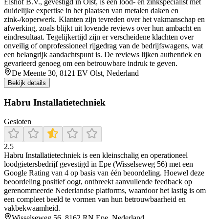
Elshof B.V., gevestigd in Olst, is een lood‑ en zinkspecialist met
duidelijke expertise in het plaatsen van metalen daken en
zink-/koperwerk. Klanten zijn tevreden over het vakmanschap en
afwerking, zoals blijkt uit lovende reviews over hun ambacht en
eindresultaat. Tegelijkertijd zijn er verscheidene klachten over
onveilig of onprofessioneel rijgedrag van de bedrijfswagens, wat
een belangrijk aandachtspunt is. De reviews lijken authentiek en
gevarieerd genoeg om een betrouwbare indruk te geven.
De Meente 30, 8121 EV Olst, Nederland
Bekijk details
Habru Installatietechniek
Gesloten
2.5
Habru Installatietechniek is een kleinschalig en operationeel
loodgietersbedrijf gevestigd in Epe (Wisselseweg 56) met een
Google Rating van 4 op basis van één beoordeling. Hoewel deze
beoordeling positief oogt, ontbreekt aanvullende feedback op
gerenommeerde Nederlandse platforms, waardoor het lastig is om
een compleet beeld te vormen van hun betrouwbaarheid en
vakbekwaamheid.
Wisselseweg 56, 8162 RN Epe, Nederland