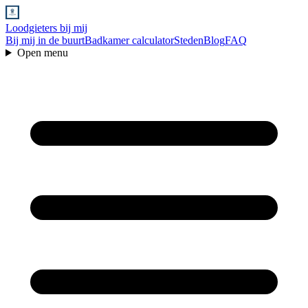
Loodgieters bij mij
Bij mij in de buurt
Badkamer calculator
Steden
Blog
FAQ
Open menu