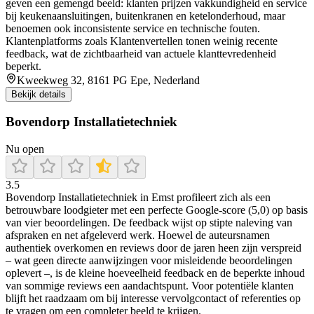
geven een gemengd beeld: klanten prijzen vakkundigheid en service
bij keukenaansluitingen, buitenkranen en ketelonderhoud, maar
benoemen ook inconsistente service en technische fouten.
Klantenplatforms zoals Klantenvertellen tonen weinig recente
feedback, wat de zichtbaarheid van actuele klanttevredenheid
beperkt.
Kweekweg 32, 8161 PG Epe, Nederland
Bekijk details
Bovendorp Installatietechniek
Nu open
3.5
Bovendorp Installatietechniek in Emst profileert zich als een
betrouwbare loodgieter met een perfecte Google-score (5,0) op basis
van vier beoordelingen. De feedback wijst op stipte naleving van
afspraken en net afgeleverd werk. Hoewel de auteursnamen
authentiek overkomen en reviews door de jaren heen zijn verspreid
– wat geen directe aanwijzingen voor misleidende beoordelingen
oplevert –, is de kleine hoeveelheid feedback en de beperkte inhoud
van sommige reviews een aandachtspunt. Voor potentiële klanten
blijft het raadzaam om bij interesse vervolgcontact of referenties op
te vragen om een completer beeld te krijgen.