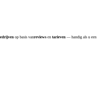
bedrijven
op basis van
reviews
en
tarieven
— handig als u een