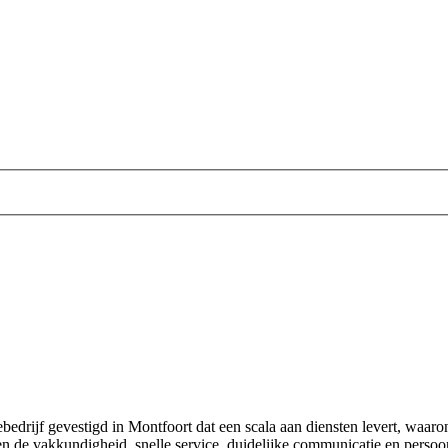
bedrijf gevestigd in Montfoort dat een scala aan diensten levert, waaron
 de vakkundigheid, snelle service, duidelijke communicatie en persoonli