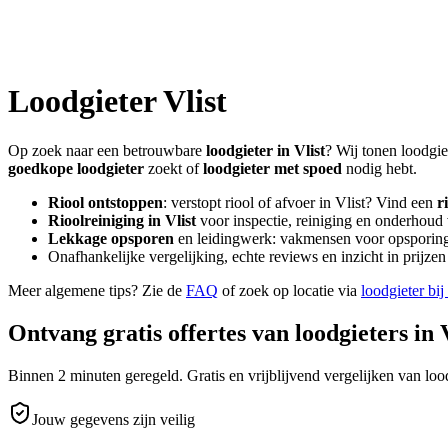
Loodgieter
Vlist
Op zoek naar een betrouwbare
loodgieter in
Vlist
? Wij tonen loodgie
goedkope loodgieter
zoekt of
loodgieter met spoed
nodig hebt.
Riool ontstoppen
: verstopt riool of afvoer in
Vlist
? Vind een
r
Rioolreiniging in
Vlist
voor inspectie, reiniging en onderhoud 
Lekkage opsporen
en leidingwerk: vakmensen voor opsporing 
Onafhankelijke vergelijking, echte reviews en inzicht in prijz
Meer algemene tips? Zie de
FAQ
of zoek op locatie via
loodgieter bij
Ontvang gratis offertes van loodgieters in
Binnen 2 minuten geregeld. Gratis en vrijblijvend vergelijken van lood
Jouw gegevens zijn veilig