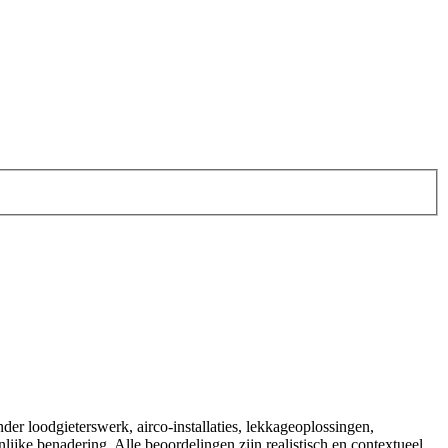
der loodgieterswerk, airco‑installaties, lekkageoplossingen,
jke benadering. Alle beoordelingen zijn realistisch en contextueel,