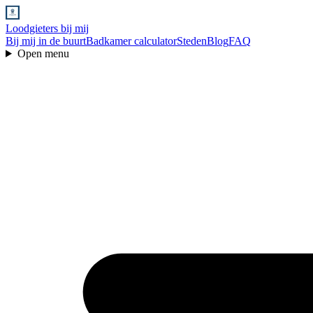
Loodgieters bij mij
Bij mij in de buurt
Badkamer calculator
Steden
Blog
FAQ
Open menu