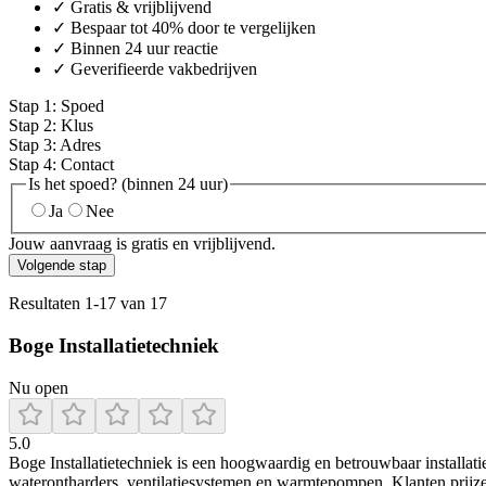
✓ Gratis & vrijblijvend
✓ Bespaar tot 40% door te vergelijken
✓ Binnen 24 uur reactie
✓ Geverifieerde vakbedrijven
Stap
1
:
Spoed
Stap
2
:
Klus
Stap
3
:
Adres
Stap
4
:
Contact
Is het spoed? (binnen 24 uur)
Ja
Nee
Jouw aanvraag is gratis en vrijblijvend.
Volgende stap
Resultaten
1
-
17
van
17
Boge Installatietechniek
Nu open
5.0
Boge Installatietechniek is een hoogwaardig en betrouwbaar installatie
waterontharders, ventilatiesystemen en warmtepompen. Klanten prijzen