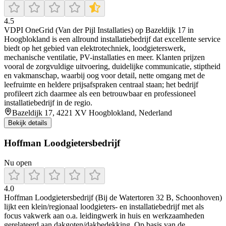
4.5
VDPI OneGrid (Van der Pijl Installaties) op Bazeldijk 17 in
Hoogblokland is een allround installatiebedrijf dat excellente service
biedt op het gebied van elektrotechniek, loodgieterswerk,
mechanische ventilatie, PV-installaties en meer. Klanten prijzen
vooral de zorgvuldige uitvoering, duidelijke communicatie, stiptheid
en vakmanschap, waarbij oog voor detail, nette omgang met de
leefruimte en heldere prijsafspraken centraal staan; het bedrijf
profileert zich daarmee als een betrouwbaar en professioneel
installatiebedrijf in de regio.
Bazeldijk 17, 4221 XV Hoogblokland, Nederland
Bekijk details
Hoffman Loodgietersbedrijf
Nu open
4.0
Hoffman Loodgietersbedrijf (Bij de Watertoren 32 B, Schoonhoven)
lijkt een klein/regionaal loodgieters- en installatiebedrijf met als
focus vakwerk aan o.a. leidingwerk in huis en werkzaamheden
gerelateerd aan dakgoten/dakbedekking. Op basis van de