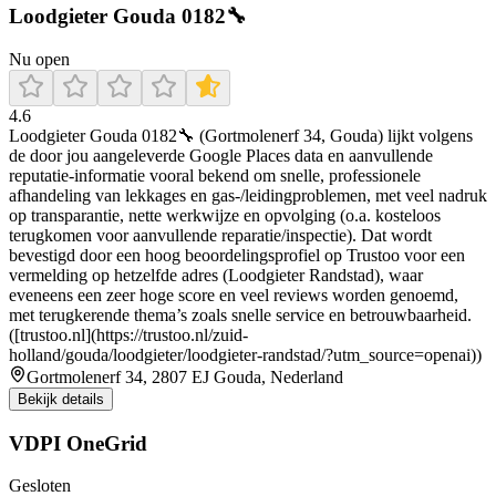
Loodgieter Gouda 0182🔧
Nu open
4.6
Loodgieter Gouda 0182🔧 (Gortmolenerf 34, Gouda) lijkt volgens
de door jou aangeleverde Google Places data en aanvullende
reputatie-informatie vooral bekend om snelle, professionele
afhandeling van lekkages en gas-/leidingproblemen, met veel nadruk
op transparantie, nette werkwijze en opvolging (o.a. kosteloos
terugkomen voor aanvullende reparatie/inspectie). Dat wordt
bevestigd door een hoog beoordelingsprofiel op Trustoo voor een
vermelding op hetzelfde adres (Loodgieter Randstad), waar
eveneens een zeer hoge score en veel reviews worden genoemd,
met terugkerende thema’s zoals snelle service en betrouwbaarheid.
([trustoo.nl](https://trustoo.nl/zuid-
holland/gouda/loodgieter/loodgieter-randstad/?utm_source=openai))
Gortmolenerf 34, 2807 EJ Gouda, Nederland
Bekijk details
VDPI OneGrid
Gesloten