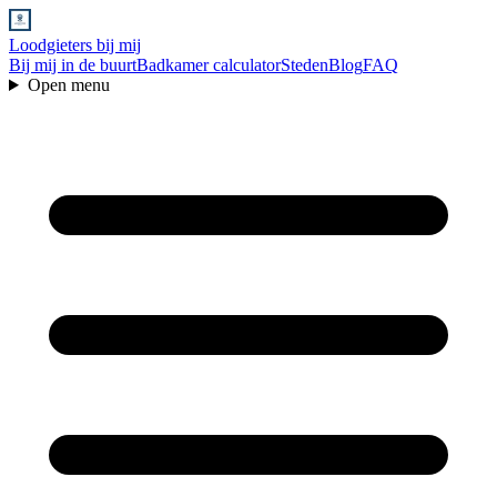
Loodgieters bij mij
Bij mij in de buurt
Badkamer calculator
Steden
Blog
FAQ
Open menu