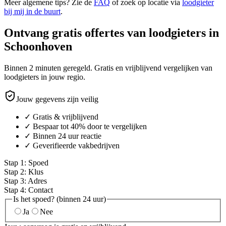
Meer algemene tips? Zie de
FAQ
of zoek op locatie via
loodgieter
bij mij in de buurt
.
Ontvang gratis offertes van loodgieters in
Schoonhoven
Binnen 2 minuten geregeld. Gratis en vrijblijvend vergelijken van
loodgieters in jouw regio.
Jouw gegevens zijn veilig
✓ Gratis & vrijblijvend
✓ Bespaar tot 40% door te vergelijken
✓ Binnen 24 uur reactie
✓ Geverifieerde vakbedrijven
Stap
1
:
Spoed
Stap
2
:
Klus
Stap
3
:
Adres
Stap
4
:
Contact
Is het spoed? (binnen 24 uur)
Ja
Nee