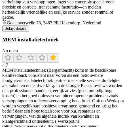
verhelping van verstoppingen, inzet van camera-inspectie voor
precisie en correcte, transparante facturatie—en melden
herhaaldelijk vriendelijke en eerlijke service zonder rommel of
gedoe.
Goejanverwelle 78, 3467 PR Hekendorp, Nederland
Bekijk details
MEM installatietechniek
Nu open
4.7
MEM installatietechniek (Bergambacht) komt in de beschikbare
klantfeedback consistent naar voren als een betrouwbare
loodgieter/installatietechniek-partner met snelle service, duidelijke
afspraken en nette afwerking. In de Google Places-reviews worden
o.a. professioneel handelen, eerlijk advies (geen onnodig hoge
kosten) en het goed oplossen van uiteenlopende problemen zoals
verstoppingen en toilet/wc-vervanging benadrukt. Ook op Werkspot
worden vergelijkbare positieve ervaringen genoemd en krijgt het
bedrijf daar een hoge totaalscore voor o.a. reparaties en
vervangingen, wat de algehele indruk van kwaliteit en
klantgerichtheid ondersteunt. ([werkspot.nl]
(https://www.werkspot.nl/loodgieterswerk/loodgieter-