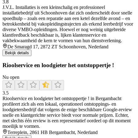
3.8
J.V.L. Installaties is een kleinschalig en professioneel
installatiebedrijf uit Schoonhoven dat zich onderscheidt door snelle
spoedhulp – zoals een reparatie aan een ketel dezelfde avond – en
betrokkenheid bij vakopleidingstrajecten als erkend leerbedrijf voor
diverse VMBO-opleidingen. Hoewel er nog weinig uitgebreide
klantfeedback beschikbaar is, lijken klantenservice en
vakbekwaamheid de kern te vormen van hun dienstverlening.
De Smaragd 17, 2872 ZT Schoonhoven, Nederland
Bekijk details
Rioolservice en loodgieter het ontstoppertje !
Nu open
3.5
Rioolservice en loodgieter het ontstoppertje ! in Bergambacht
profileert zich als een lokaal, operationeel ontstoppings- en
loodgietersbedrijf dat volgens de enige beschikbare Google-review
snelle en klantgerichte service biedt voor normale prijzen. Echter,
met slechts één review is een representatief oordeel op dit moment
moeilijk te vormen.
Terreplein, 2861 HB Bergambacht, Nederland