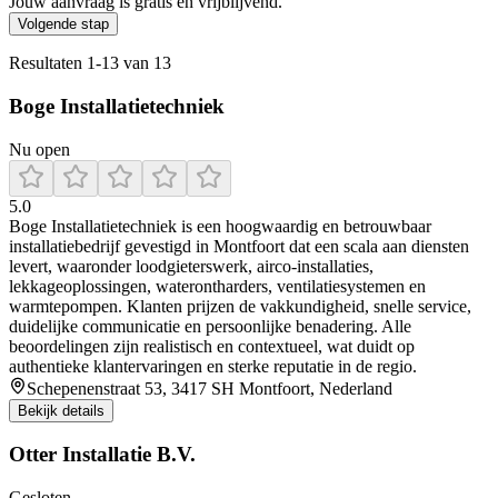
Jouw aanvraag is gratis en vrijblijvend.
Volgende stap
Resultaten
1
-
13
van
13
Boge Installatietechniek
Nu open
5.0
Boge Installatietechniek is een hoogwaardig en betrouwbaar
installatiebedrijf gevestigd in Montfoort dat een scala aan diensten
levert, waaronder loodgieterswerk, airco‑installaties,
lekkageoplossingen, waterontharders, ventilatiesystemen en
warmtepompen. Klanten prijzen de vakkundigheid, snelle service,
duidelijke communicatie en persoonlijke benadering. Alle
beoordelingen zijn realistisch en contextueel, wat duidt op
authentieke klantervaringen en sterke reputatie in de regio.
Schepenenstraat 53, 3417 SH Montfoort, Nederland
Bekijk details
Otter Installatie B.V.
Gesloten